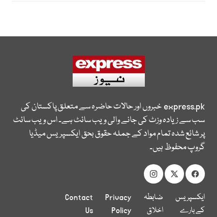
express.pk
خبروں اور حالات حاضرہ سے متعلق پاکستان کی
سب سے زیادہ وزٹ کی جانے والی ویب سائٹ ہے۔ اس ویب سائٹ
پر شائع شدہ تمام مواد کے جملہ حقوق بحق ایکسپریس میڈیا
گروپ محفوظ ہیں۔
ایکسپریس
ضابطہ
Privacy
Contact
کے بارے
اخلاق
Policy
Us