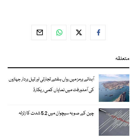
متعلقہ
آبنائے ہرمز میں رواں ہفتے تجارتی اور تیل بردار جہازوں
کی آمدورفت میں نمایاں کمی ریکارڈ
چین کے صوبہ سیچوان میں 5.2 شدت کا زلزلہ