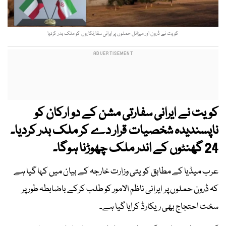
کویت نے ڈرون اور میزائل حملوں پر ایرانی سفارتکاروں کو ملک بدر کردیا
کویت نے ایرانی سفارتی مشن کے دو ارکان کو
ناپسندیدہ شخصیات قرار دے کر ملک بدر کردیا۔
24 گھنٹوں کے اندر ملک چھوڑنا ہوگا۔
عرب میڈیا کے مطابق کویتی وزارت خارجہ کے بیان میں کہا گیا ہے
کہ ڈرون حملوں پر ایرانی ناظم الامور کو طلب کرکے باضابطہ طور پر
سخت احتجاج بھی ریکارڈ کرایا گیا ہے۔