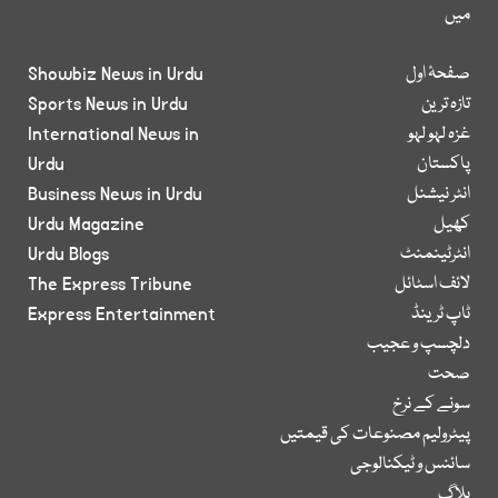
میں
صفحۂ اول
Showbiz News in Urdu
تازہ ترین
Sports News in Urdu
غزہ لہو لہو
International News in
پاکستان
Urdu
انٹر نیشنل
Business News in Urdu
کھیل
Urdu Magazine
انٹرٹینمنٹ
Urdu Blogs
لائف اسٹائل
The Express Tribune
ٹاپ ٹرینڈ
Express Entertainment
دلچسپ و عجیب
صحت
سونے کے نرخ
پیٹرولیم مصنوعات کی قیمتیں
سائنس و ٹیکنالوجی
بلاگ