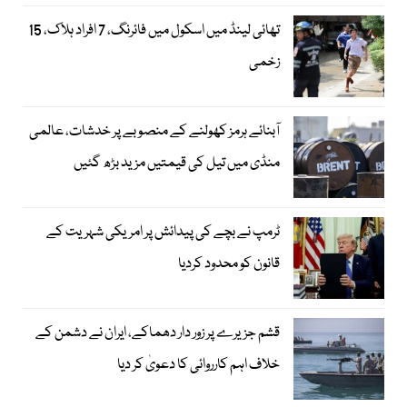
تھائی لینڈ میں اسکول میں فائرنگ، 7 افراد ہلاک، 15
زخمی
آبنائے ہرمز کھولنے کے منصوبے پر خدشات، عالمی
منڈی میں تیل کی قیمتیں مزید بڑھ گئیں
ٹرمپ نے بچے کی پیدائش پر امریکی شہریت کے
قانون کو محدود کردیا
قشم جزیرے پر زور دار دھماکے، ایران نے دشمن کے
خلاف اہم کارروائی کا دعویٰ کر دیا