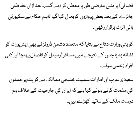
فضائی آپریشن عارضی طور پر معطل کر دیے گئے۔ بعد ازاں حفاظتی
جائزے کے بعد بعض پروازوں کو بحال کیا گیا تاہم حکام نے سکیورٹی
ہائی الرٹ برقرار رکھی۔
کویتی وزارت دفاع نے بتایا کہ متعدد دشمن ڈرونز نے بھی ایئرپورٹ کو
نشانہ بنایا جس کے نتیجے میں مسافر ٹرمینل کو نقصان پہنچا اور کئی
افراد زخمی ہوئے۔
سعودی عرب اور امارات سمیت خلیجی ممالک نے کویت پر حملوں
کی مذمت کرتے ہوئے کہا ہے کہ ایران کی جارحیت کے خلاف ہم
دوست ملک کے ساتھ کھڑے ہیں۔