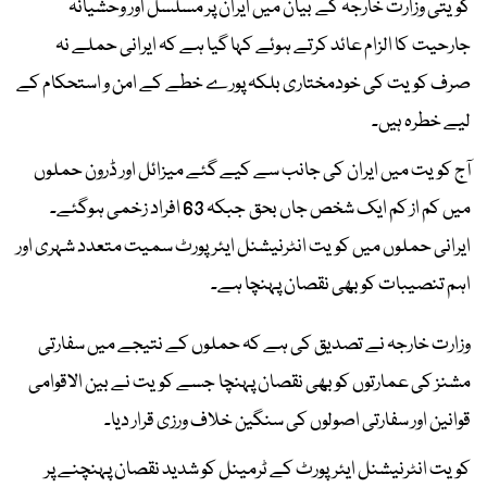
کویتی وزارت خارجہ کے بیان میں ایران پر مسلسل اور وحشیانہ
جارحیت کا الزام عائد کرتے ہوئے کہا گیا ہے کہ ایرانی حملے نہ
صرف کویت کی خودمختاری بلکہ پورے خطے کے امن و استحکام کے
لیے خطرہ ہیں۔
آج کویت میں ایران کی جانب سے کیے گئے میزائل اور ڈرون حملوں
میں کم از کم ایک شخص جاں بحق جبکہ 63 افراد زخمی ہوگئے۔
ایرانی حملوں میں کویت انٹرنیشنل ایئرپورٹ سمیت متعدد شہری اور
اہم تنصیبات کو بھی نقصان پہنچا ہے۔
وزارت خارجہ نے تصدیق کی ہے کہ حملوں کے نتیجے میں سفارتی
مشنز کی عمارتوں کو بھی نقصان پہنچا جسے کویت نے بین الاقوامی
قوانین اور سفارتی اصولوں کی سنگین خلاف ورزی قرار دیا۔
کویت انٹرنیشنل ایئرپورٹ کے ٹرمینل کو شدید نقصان پہنچنے پر