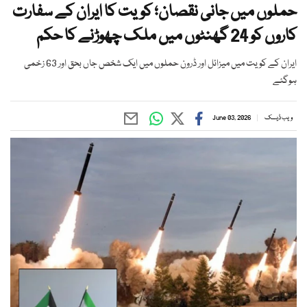
حملوں میں جانی نقصان؛ کویت کا ایران کے سفارت
کاروں کو 24 گھنٹوں میں ملک چھوڑنے کا حکم
ایران کے کویت میں میزائل اور ڈرون حملوں میں ایک شخص جاں بحق اور 63 زخمی
ہوگئے
ویب ڈیسک
June 03, 2026