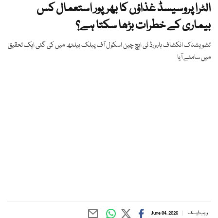
الٹرا پروسیسڈ غذاؤں کا بھرپور استعمال کس
بیماری کے خطرات بڑھا سکتا ہے؟
تشویشناک انکشاف ہارورڈ ٹی ایچ چین اسکول آف پبلک ہیلتھ میں کی گئی ایک تحقیق
میں سامنے آیا
ویب ڈیسک
June 04, 2026