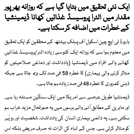
ایک نئی تحقیق میں بتایا گیا ہے کہ روزانہ بھرپور
مقدار میں الٹرا پروسیسڈ غذائیں کھانا ڈیمینشیا
کے خطرات میں اضافہ کر سکتا ہے۔
ہارورڈ ٹی ایچ چین اسکول آف پبلک ہیلتھ کے محققین کو ایک تحقیق
میں معلوم ہوا ہے کہ روزانہ ایک کلو سے زیادہ الٹرا پروسیسڈ غذائیں
کھانے والے افراد میں ڈیمنشیا (یادداشت اور دماغی صلاحیتوں کو
متاثر کرنے والی بیماری) کا خطرہ 58 فی صد تک بڑھ جاتا ہے جبکہ
ذہنی کمزوری کا خطرہ 46 فی صد زیادہ ہو جاتا ہے۔
ڈیمنشیا طویل عرصے سے امریکا میں ایک سنگین مسئلہ رہا ہے،
اور ماہرین کے مطابق آنے والے برسوں میں یہ صورتحال مزید خراب ہو
سکتی ہے۔ یہ دائمی بیماری انسان کی یادداشت، شخصیت اور رویّے
کو متاثر کرتی ہے، جس کے تباہ کن اثرات نہ صرف مریض بلکہ اس