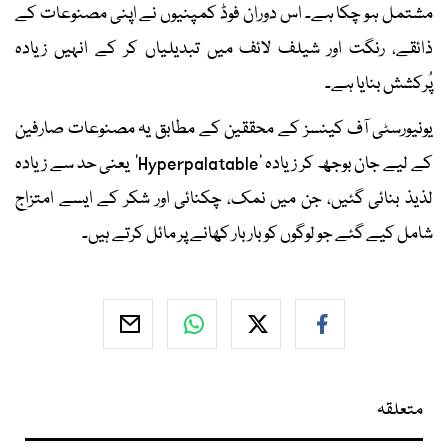
مشتمل ہو چکا ہے۔ اس دوران فوڈ کمپنیوں نے اپنی مصنوعات کے
ذائقے، رنگت اور شیلف لائف میں تبدیلیاں کر کے انہیں زیادہ
پُرکشش بنایا ہے۔
یونیورسٹی آف کینسز کے محققین کے مطابق یہ مصنوعات صارفین
کے لیے جان بوجھ کر زیادہ ’Hyperpalatable‘ یعنی حد سے زیادہ
لذیذ بنائی گئیں، جن میں نمک، چکنائی اور شکر کے ایسے امتزاج
شامل کیے گئے جو لوگوں کو بار بار کھانے پر مائل کرتے ہیں۔
متعلقہ