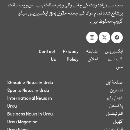
سب سے زیادہ وزٹ کی جانے والی ویب سائٹ ہے۔ اس ویب سائٹ
پر شائع شدہ تمام مواد کے جملہ حقوق بحق ایکسپریس میڈیا
گروپ محفوظ ہیں۔
ایکسپریس
ضابطہ
Privacy
Contact
کے بارے
اخلاق
Policy
Us
میں
صفحۂ اول
Showbiz News in Urdu
تازہ ترین
Sports News in Urdu
غزہ لہو لہو
International News in
پاکستان
Urdu
انٹر نیشنل
Business News in Urdu
کھیل
Urdu Magazine
انٹرٹینمنٹ
Urdu Blogs