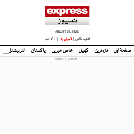
AUGUST 09, 2026
اشتہار لگائیں |
لائیو ٹی وی
| آج کا اخبار
صفحۂ اول
تازہ ترین
کھیل
خاص خبریں
پاکستان
انٹر نیشنل
ٹا