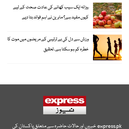
روزانہ ایک سیب کھانے کی عادت صحت کے لیے
کیوں مفید ہے؟ ماہرین نے اہم فوائد بتا دیے
ورزش سے دل کی بے ترتیبی کے مریضوں میں موت کا
خطرہ کم ہو سکتا ہے، تحقیق
express.pk
خبروں اور حالات حاضرہ سے متعلق پاکستان کی