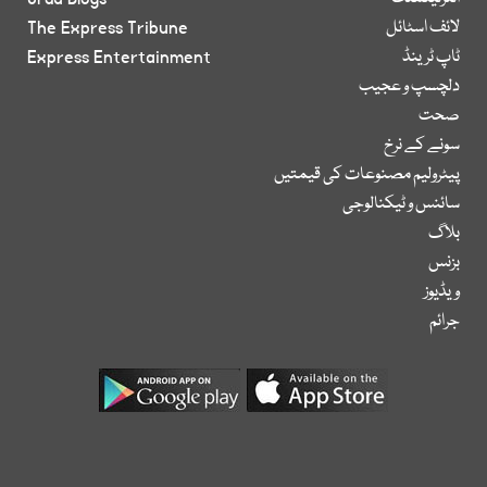
لائف اسٹائل
The Express Tribune
ٹاپ ٹرینڈ
Express Entertainment
دلچسپ و عجیب
صحت
سونے کے نرخ
پیٹرولیم مصنوعات کی قیمتیں
سائنس و ٹیکنالوجی
بلاگ
بزنس
ویڈیوز
جرائم