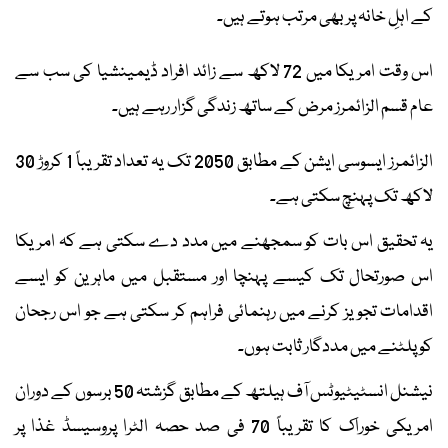
کے اہلِ خانہ پر بھی مرتب ہوتے ہیں۔
اس وقت امریکا میں 72 لاکھ سے زائد افراد ڈیمینشیا کی سب سے
عام قسم الزائمرز مرض کے ساتھ زندگی گزار رہے ہیں۔
الزائمرز ایسوسی ایشن کے مطابق 2050 تک یہ تعداد تقریباً 1 کروڑ 30
لاکھ تک پہنچ سکتی ہے۔
یہ تحقیق اس بات کو سمجھنے میں مدد دے سکتی ہے کہ امریکا
اس صورتحال تک کیسے پہنچا اور مستقبل میں ماہرین کو ایسے
اقدامات تجویز کرنے میں رہنمائی فراہم کر سکتی ہے جو اس رجحان
کو پلٹنے میں مددگار ثابت ہوں۔
نیشنل انسٹیٹیوٹس آف ہیلتھ کے مطابق گزشتہ 50 برسوں کے دوران
امریکی خوراک کا تقریباً 70 فی صد حصہ الٹرا پروسیسڈ غذا پر