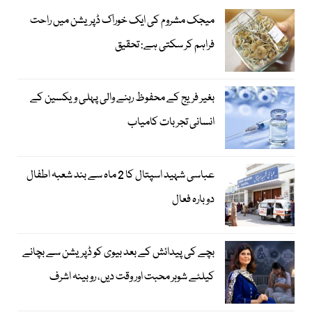
میجک مشروم کی ایک خوراک ڈپریشن میں راحت
فراہم کر سکتی ہے: تحقیق
بغیر فریج کے محفوظ رہنے والی پہلی ویکسین کے
انسانی تجربات کامیاب
عباسی شہید اسپتال کا 2 ماہ سے بند شعبہ اطفال
دوبارہ فعال
بچے کی پیدائش کے بعد بیوی کو ڈپریشن سے بچانے
کیلئے شوہر محبت اور وقت دیں، روبینہ اشرف