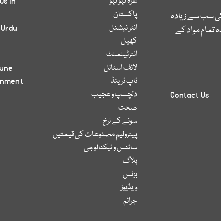
غزہ لہو لہو
ws in
پاکستان
کی سب سے زیادہ
انٹر نیشنل
 Urdu
 تمام مواد کے
کھیل
انٹرٹینمنٹ
لائف اسٹائل
bune
ٹاپ ٹرینڈ
inment
دلچسپ و عجیب
Contact Us
صحت
سونے کے نرخ
پیٹرولیم مصنوعات کی قیمتیں
سائنس و ٹیکنالوجی
بلاگ
بزنس
ویڈیوز
جرائم