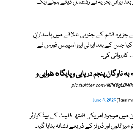
 بعد ایرانی بحریہ نے ردعمل دیتے ہوئے ایک
 نے جزیرہ قشم کے جنوبی علاقے میں پاسدارانِ
کیا جس کے بعد ایرانی ایرو اسپیس فورس نے
کارروائی کی۔
ه ناوگان پنجم دریایی و پایگاه هوایی و
pic.twitter.com/MPK0gLBMA
June 3, 2026
ن میں موجود امریکی ففتھ فلیٹ کے ہیڈکوارٹر
یزائلوں اور ڈرونز کے ذریعے نشانہ بنایا گیا۔