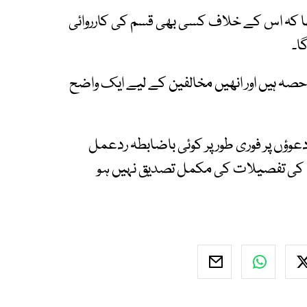
 تھا کہ اس کے خلاف کسی بھی قسم کی کارروائی
ا۔
حصہ ہیں اور انھیں مخالفین کے لیے ایک واضح
وؤں پر فوری طور پر کوئی باضابطہ ردعمل
وں کی تفصیلات کی مکمل تصدیق نہیں ہو