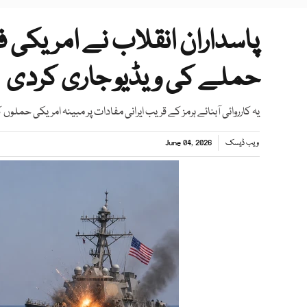
پاسداران انقلاب نے امریکی فف
حملے کی ویڈیو جاری کردی
یہ کارروائی آبنائے ہرمز کے قریب ایرانی مفادات پر مبینہ امریکی حملو
ویب ڈیسک
June 04, 2026