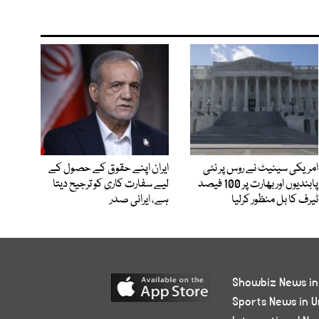
امریکی سینیٹ نے روس پر نئی
ایران اپنے حقوق کے حصول کے
پابندیوں اور بھارت پر 100 فیصد
لیے سفارت کاری کو ترجیح دیتا
ٹیرف کا بل منظور کرلیا
ہے، ایرانی صدر
Showbiz News in
Sports News in U