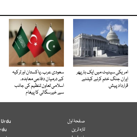
امریکی سینیٹ میں ایک بار پھر
سعودی عرب، پاکستان اور ترکیہ
ایران جنگ ختم کرنے کیلئے
کے درمیان دفاعی معاہدہ،
قرارداد پیش
اسلامی تعاون تنظیم کی جانب
سے خیرسگالی کا پیغام
صفحۂ اول
 Urdu
تازہ ترین
rdu