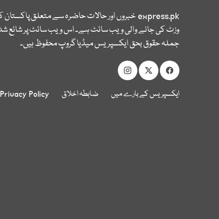
express.pk
خبروں اور حالات حاضرہ سے متعلق پاکستان 
وزٹ کی جانے والی ویب سائٹ ہے۔ اس ویب سائٹ پر شائع شدہ
جملہ حقوق بحق ایکسپریس میڈیا گروپ محفوظ ہیں۔
ایکسپریس کے بارے میں
ضابطہ اخلاق
Privacy Policy