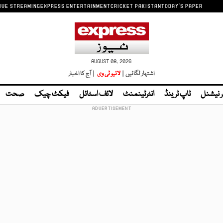
IVE STREAMING
EXPRESS ENTERTAINMENT
CRICKET PAKISTAN
TODAY'S PAPER
AUGUST 08, 2026
اشتہار لگائیں |
لائیو ٹی وی
| آج کا اخبار
ر نیشنل
ٹاپ ٹرینڈ
انٹرٹینمنٹ
لائف اسٹائل
فیکٹ چیک
صحت