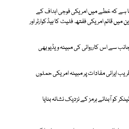
 کیا ہے کہ خطے میں امریکی فوجی اہداف کے
میں قائم امریکی ففتھ فلیٹ کا ہیڈکوارٹر اور
 جانب سے اس کارروائی کی مبینہ ویڈیو بھی
 قریب ایرانی مفادات پر مبینہ امریکی حملوں
نکر کو آبنائے ہرمز کے نزدیک نشانہ بنایا