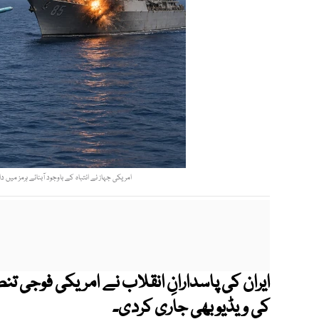
امریکی جہاز نے انتباہ کے باوجود آبنائے ہرمز میں
ایران کی پاسدارانِ انقلاب نے امریکی فوجی
کی ویڈیو بھی جاری کردی۔