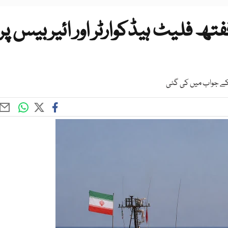
تھ فلیٹ ہیڈکوارٹر اور ائیربیس پر
ں کے جواب میں کی گئی