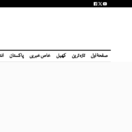
صفحۂ اول
تازہ ترین
کھیل
خاص خبریں
پاکستان
انٹ