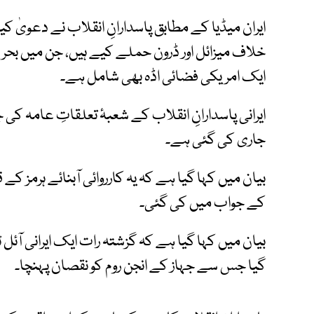
ایران میڈیا کے مطابق پاسدارانِ انقلاب نے دعویٰ
خلاف میزائل اور ڈرون حملے کیے ہیں، جن میں بحرین 
ایک امریکی فضائی اڈہ بھی شامل ہے۔
ایرانی پاسدارانِ انقلاب کے شعبۂ تعلقاتِ عامہ کی
جاری کی گئی ہے۔
بیان میں کہا گیا ہے کہ یہ کارروائی آبنائے ہرمز کے
کے جواب میں کی گئی۔
بیان میں کہا گیا ہے کہ گزشتہ رات ایک ایرانی آئل ٹی
گیا جس سے جہاز کے انجن روم کو نقصان پہنچا۔