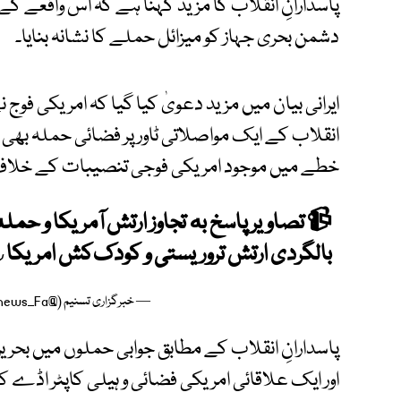
پاسدارانِ انقلاب کا مزید کہنا ہے کہ اس واقعے کے
دشمن بحری جہاز کو میزائل حملے کا نشانہ بنایا۔
ایرانی بیان میں مزید دعویٰ کیا گیا کہ امریکی فوج
انقلاب کے ایک مواصلاتی ٹاور پر فضائی حملہ بھی 
خطے میں موجود امریکی فوجی تنصیبات کے خلاف 
📹 تصاویر پاسخ به تجاوز ارتش آمریکا و حمله ب
بالگردی ارتش تروریستی و کودک‌کش امریکا
v
— خبرگزاری تسنیم (@Tasnimnews_Fa)
پاسدارانِ انقلاب کے مطابق جوابی حملوں میں بحری
اور ایک علاقائی امریکی فضائی و ہیلی کاپٹر اڈے کو م