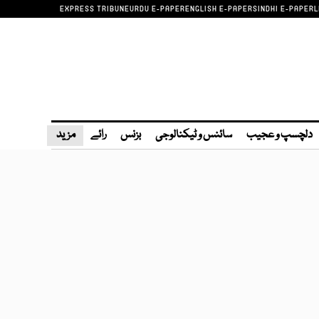
EXPRESS TRIBUNE
URDU E-PAPER
ENGLISH E-PAPER
SINDHI E-PAPER
L
دلچسپ و عجیب
سائنس و ٹیکنالوجی
بزنس
رائے
مزید