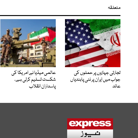
متعلقہ
تجارتی جہازوں پر حملوں کی
عالمی میڈیا نے امریکا کی
جواب میں ایران پر نئی پابندیاں
شکست تسلیم کرلی ہے،
عائد
پاسداران انقلاب