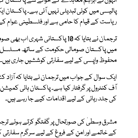
انہوں نے ابراہم معاہدے کے حوالے سے پاکستان کے م
پالیسی میں کوئی تبدیلی نہیں آئی ہے۔ پاکستان ایک
ریاست کے قیام کا حامی ہے اور فلسطینی عوام کے
ترجمان نے بتایا کہ 10 پاکستانی شہ
میں پاکستان صومالی حکومت کے ساتھ مسلسل راب
محفوظ واپسی کے لیے سفارتی کوششیں جاری ہیں۔
ایک سوال کے جواب میں ترجمان نے بتایا کہ آزاد کش
آف کنٹرول پر گرفتار کیا ہے۔ پاکستان ہائی کمیشن
کی جلد رہائی کے لیے اقدامات کیے جا رہے ہیں۔
مشرق وسطیٰ کی صورتحال پر گفتگو کرتے ہوئے تر
کے خاتمے اور امن کے فروغ کے لیے سرگرم سفارتی کر