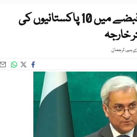
حکومت صومالی قزاقوں کے قبضے میں 10 پاکستانیوں کی
ر خارجہ
زی ہے، ترجمان