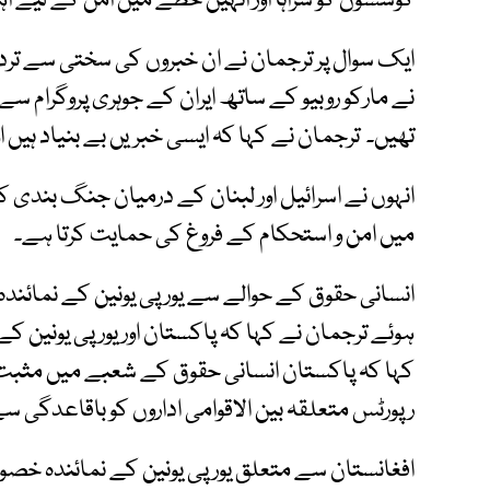
کوششوں کو سراہا اور انہیں خطے میں امن کے لیے اہم 
ایک سوال پر ترجمان نے ان خبروں کی سختی سے تردید
نے مارکو روبیو کے ساتھ ایران کے جوہری پروگرام 
تھیں۔ ترجمان نے کہا کہ ایسی خبریں بے بنیاد ہیں 
انہوں نے اسرائیل اور لبنان کے درمیان جنگ بندی 
میں امن و استحکام کے فروغ کی حمایت کرتا ہے۔
انسانی حقوق کے حوالے سے یورپی یونین کے نمائند
ہوئے ترجمان نے کہا کہ پاکستان اور یورپی یونین ک
کہا کہ پاکستان انسانی حقوق کے شعبے میں مثبت پ
رپورٹس متعلقہ بین الاقوامی اداروں کو باقاعدگی س
افغانستان سے متعلق یورپی یونین کے نمائندہ خصو