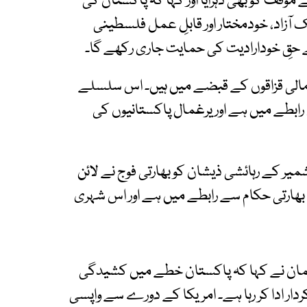
ؤقف کو بھی دہرایا اور کہا کہ پاکستان کی
 آزاد، خودمختار اور قابلِ عمل فلسطینی
 حقِ خودارادیت کی حمایت جاری رکھے گا۔
ری اب بھی صومالی قزاقوں کے قبضے میں ہیں۔ اس سلسلے
طے میں ہے اور یرغمال پاکستانیوں کی
میر کے رہائشی ذیشان کو بھارتی فوج نے لائن
 بھارتی حکام سے رابطے میں ہے اور اس شہری
جمان نے کہا کہ پاکستان خطے میں کشیدگی
دار ادا کر رہا ہے۔ امریکا کے دورے سے واپسی