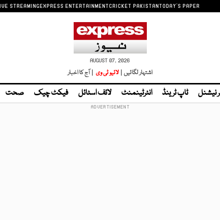
IVE STREAMING
EXPRESS ENTERTAINMENT
CRICKET PAKISTAN
TODAY'S PAPER
AUGUST 07, 2026
اشتہار لگائیں |
لائیو ٹی وی
| آج کا اخبار
ر نیشنل
ٹاپ ٹرینڈ
انٹرٹینمنٹ
لائف اسٹائل
فیکٹ چیک
صحت