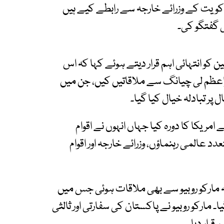
ور کویت کے وزرائے خارجہ سے رابطے کیے ہیں
 گفتگو کی۔
کو انتہائی اہم قرار دیتے ہوئے کہا کہ اس
راعظم لی چیانگ سے ملاقاتیں کیں، جن میں
پر تبادلہ خیال کیا گیا۔
ے امریکا کا دورہ کیا جہاں انہوں نے اقوام
عالمی رہنماؤں، وزرائے خارجہ اور اقوام
ہ مارکو روبیو سے بھی ملاقات ہوئی جس میں
یا۔ مارکو روبیو نے پاکستان کی سفارتی اور ثالثی