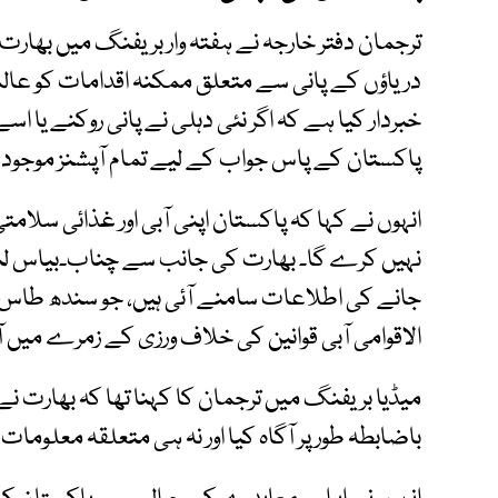
ترجمان دفتر خارجہ نے ہفتہ وار بریفنگ میں ب
دریاؤں کے پانی سے متعلق ممکنہ اقدامات کو عالمی
خبردار کیا ہے کہ اگر نئی دہلی نے پانی روکنے یا ا
پاکستان کے پاس جواب کے لیے تمام آپشنز موجود 
انہوں نے کہا کہ پاکستان اپنی آبی اور غذائی سلامت
نہیں کرے گا۔ بھارت کی جانب سے چناب۔بیاس ل
جانے کی اطلاعات سامنے آئی ہیں، جو سندھ طاس مع
الاقوامی آبی قوانین کی خلاف ورزی کے زمرے میں آ
میڈیا بریفنگ میں ترجمان کا کہنا تھا کہ بھارت نے
باضابطہ طور پر آگاہ کیا اور نہ ہی متعلقہ معلومات 