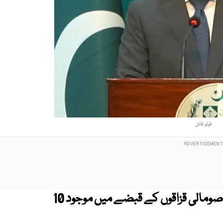
فوٹو: فائل
دفتر خارجہ نے کہا ہے کہ حکومت صومالی قزاقوں کے قبضے میں موجود 10