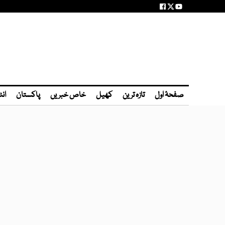
صفحۂ اول
تازہ ترین
کھیل
خاص خبریں
پاکستان
انٹ