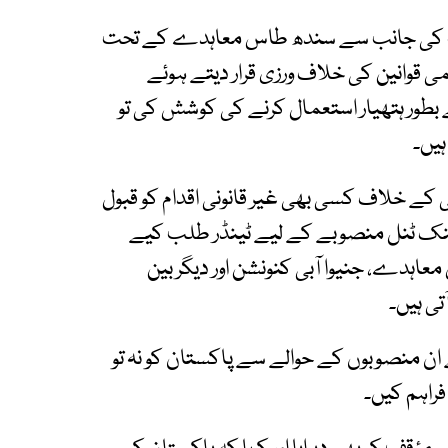
ھارت کی جانب سے سندھ طاس معاہدے کے تحت
 قوانین کی خلاف ورزی قرار دیتے ہوئے
سے بطور ہتھیار استعمال کرنے کی کوشش کی تو
ہیں۔
ی کے خلاف کسی بھی غیر قانونی اقدام کو قبول
نک ٹنل منصوبے کے لیے ٹینڈر طلب کیے
اہدے، جنیوا آبی کنونشن اور دیگر بین
تی ہیں۔
 ان منصوبوں کے حوالے سے پاکستان کو نہ تو
فراہم کیں۔