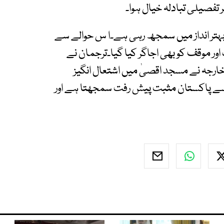
 تفصیلی تبادلہ خیال ہوا۔
 بہتر انداز میں سمجھ رہی ہے۔ا س حوالے سے
 موقف کو بھی اجاگر کیا گیا۔ترجمان نے
وزرائے خارجہ نے مسجد اقصیٰ میں اشتعال انگیز
سے پاکستان مثبت پیش رفت سمجھتا ہے اور