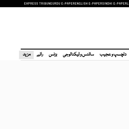
EXPRESS TRIBUNE
URDU E-PAPER
ENGLISH E-PAPER
SINDHI E-PAPER
L
دلچسپ و عجیب
سائنس و ٹیکنالوجی
بزنس
رائے
مزید