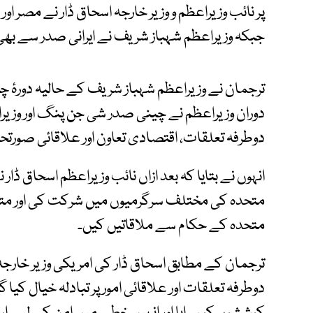
پر نائب وزیراعظم و وزیر خارجہ اسحاق ڈار نے مصر ا
جبکہ وزیراعظم شہباز شریف نے ایرانی صدر سے بھی
ترجمان نے وزیراعظم شہباز شریف کے حالیہ دورۂ چین 
دوران وزیراعظم نے چینی صدر شی جن پنگ اور وزی
دوطرفہ تعلقات، اقتصادی تعاون اور علاقائی صورتحال 
انہوں نے بتایا کہ بعد ازاں نائب وزیراعظم اسحاق ڈار ن
متحدہ کی مختلف سرگرمیوں میں شرکت کی اور متعدد 
متحدہ کے حکام سے ملاقاتیں کیں۔
ترجمان کے مطابق اسحاق ڈار کی امریکی وزیر خارج
دوطرفہ تعلقات اور علاقائی امور پر تبادلہ خیال کیا گ