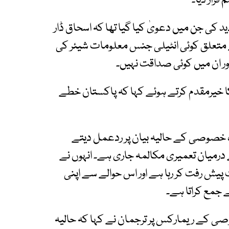
قرار دیا۔
 کی جن میں دعویٰ کیا گیا تھا کہ اسحاق ڈار
سے متعلق کوئی انٹیلی جنس معلومات شیئر کی
اور ان میں کوئی صداقت نہیں۔
کا خیرمقدم کرتے ہوئے کہا کہ پاکستان خطے
ہ خصوصی کے حالیہ بیان پر ردعمل دیتے
ے درمیان تعمیری مکالمہ جاری ہے۔ انہوں نے
یش رفت کر رہا ہے اور اس حوالے سے اپنی
ے جمع کراتا ہے۔
صی کے ریمارکس پر ترجمان نے کہا کہ حالیہ