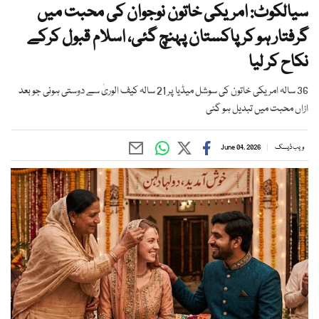
سیالکوٹ: امریکی خاتون نوجوان کی محبت میں
گرفتار ہو کر پاکستان پہنچ گئی، اسلام قبول کرکے
نکاح کر لیا
36 سالہ امریکی خاتون کی سوشل میڈیا پر 21 سالہ کیف الوریٰ سے دوستی ہوئی جو بعد
ازاں محبت میں تبدیل ہو گئی
ویب ڈیسک
June 04, 2026