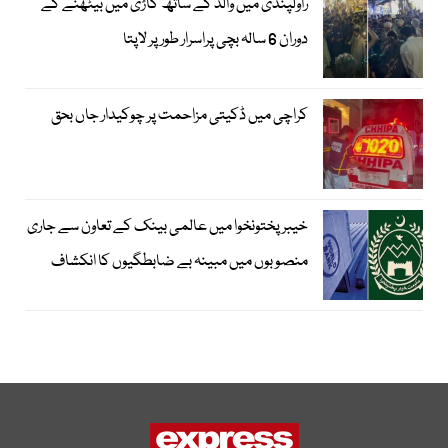
راولپنڈی میں والد کے ساتھ گاڑی میں بیٹھنے کے
دوران 6 سالہ بچی پراسرار طور پر لاپتا
کراچی میں ڈکیتی مزاحمت پر چوکیدار جاں بحق
خیبرپختونخوا میں عالمی بینک کے تعاون سے جاری
منصوبوں میں مبینہ بے ضابطگیوں کا انکشاف