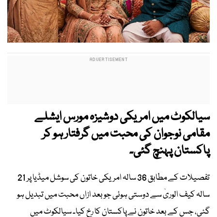
سیالکوٹ میں امریکی دوشیزہ مورس ایشلے
مقامی نوجوان کی محبت میں گرفتار ہو کر
پاکستان پہنچ گئی۔
تفصیلات کے مطابق 36 سالہ امریکی خاتون کی سوشل میڈیا پر 21
سالہ کیف الوریٰ سے دوستی ہوئی جو بعد ازاں محبت میں تبدیل ہو
گئی، جس کے بعد خاتون نے پاکستان کا رخ کیا۔ سیالکوٹ میں