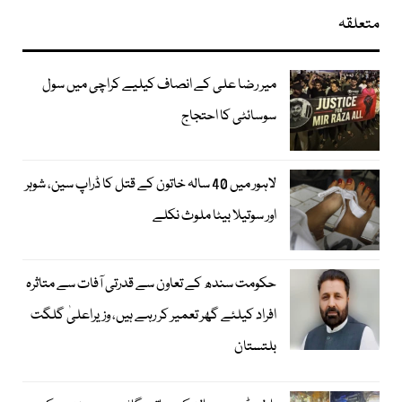
متعلقہ
میر رضا علی کے انصاف کیلیے کراچی میں سول
سوسائٹی کا احتجاج
لاہور میں 40 سالہ خاتون کے قتل کا ڈراپ سین، شوہر
اور سوتیلا بیٹا ملوث نکلے
حکومت سندھ کے تعاون سے قدرتی آفات سے متاثرہ
افراد کیلئے گھر تعمیر کر رہے ہیں، وزیراعلیٰ گلگت
بلتستان