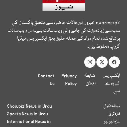
express.pk
خبروں اور حالات حاضرہ سے متعلق پاکستان کی
سب سے زیادہ وزٹ کی جانے والی ویب سائٹ ہے۔ اس ویب سائٹ
پر شائع شدہ تمام مواد کے جملہ حقوق بحق ایکسپریس میڈیا
گروپ محفوظ ہیں۔
ایکسپریس
ضابطہ
Privacy
Contact
کے بارے
اخلاق
Policy
Us
میں
صفحۂ اول
Showbiz News in Urdu
تازہ ترین
Sports News in Urdu
غزہ لہو لہو
International News in