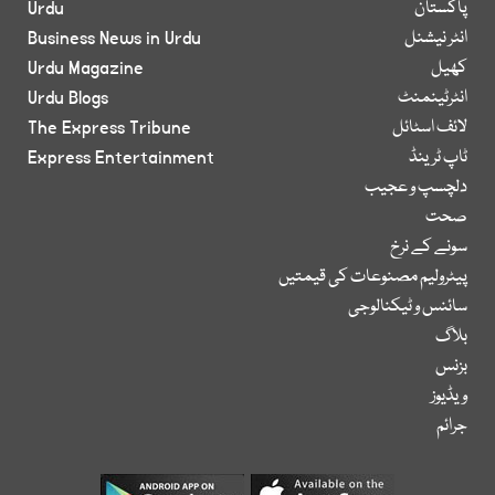
پاکستان
Urdu
انٹر نیشنل
Business News in Urdu
کھیل
Urdu Magazine
انٹرٹینمنٹ
Urdu Blogs
لائف اسٹائل
The Express Tribune
ٹاپ ٹرینڈ
Express Entertainment
دلچسپ و عجیب
صحت
سونے کے نرخ
پیٹرولیم مصنوعات کی قیمتیں
سائنس و ٹیکنالوجی
بلاگ
بزنس
ویڈیوز
جرائم