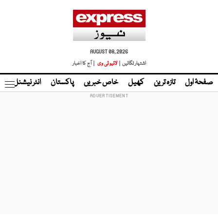
AUGUST 08, 2026
اشتہار لگائیں |
لائیو ٹی وی
| آج کا اخبار
صفحۂ اول
تازہ ترین
کھیل
خاص خبریں
پاکستان
انٹر نیشنل
ٹا