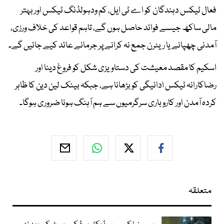
فعال ٹیکس دہندگان کو اے ٹی ایل، کم ودہولڈنگ ٹیکس اور بہتر
مالی ساکھ جیسے فوائد حاصل ہوں گے، تاہم قواعد کی خلاف ورزی،
آمدنی چھپانے یا ریٹرن جمع نہ کرانے پر جرمانے عائد کیے جائیں گے۔
اسکیم کا مقصد معیشت کی دستاویزی شکل کو فروغ دینا اور
رضاکارانہ ٹیکس ادائیگی کو بڑھانا ہے، جبکہ بینک لین دین کا ظاہر
کردہ آمدن اور کاروباری سرگرمیوں سے ہم آہنگ ہونا ضروری ہوگا۔
متعلقہ