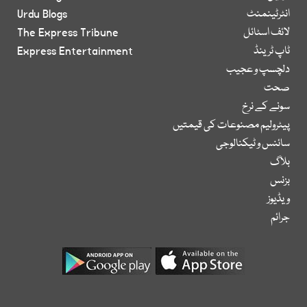
انٹرٹینمنٹ
Urdu Blogs
لائف اسٹائل
The Express Tribune
ٹاپ ٹرینڈ
Express Entertainment
دلچسپ و عجیب
صحت
سونے کے نرخ
پیٹرولیم مصنوعات کی قیمتیں
سائنس و ٹیکنالوجی
بلاگ
بزنس
ویڈیوز
جرائم