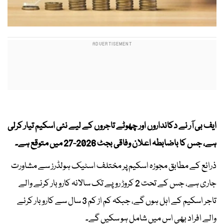
ایف بی آر نے دکانداروں اور چھوٹے تاجروں کے لیے نئی اسکیم تیار کرلی
ہے، جس کا باضابطہ اعلان وفاقی بجٹ 2026-27 میں متوقع ہے۔
ذرائع کے مطابق مجوزہ اسکیم پر مختلف اسٹیک ہولڈرز سے مشاورت
جاری ہے، جس کے تحت 2 کروڑ روپے تک سالانہ کاروبار کرنے والے
تاجر اسکیم کے اہل ہوں گے، جبکہ کم از کم 3 سال سے کاروبار کرنے
والے افراد بھی اس میں شامل ہو سکیں گے۔