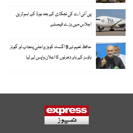
پی آئی اے کی نجکاری کے بعد بورڈ کے اہم ترین
اجلاس میں بڑے فیصلے
حافظ نعیم نے 9 اگست کو وزیراعلیٰ پنجاب اور گورنر
ہاؤسز کے باہر دھرنوں کا اعلان واپس لے لیا