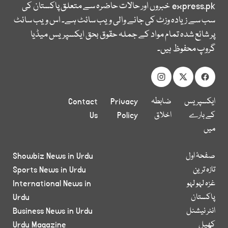
express.pk
خبروں اور حالات حاضرہ سے متعلق پاکستان کی
سب سے زیادہ وزٹ کی جانے والی ویب سائٹ ہے۔ اس ویب سائٹ
پر شائع شدہ تمام مواد کے جملہ حقوق بحق ایکسپریس میڈیا
گروپ محفوظ ہیں۔
ایکسپریس
ضابطہ
Privacy
Contact
کے بارے
اخلاق
Policy
Us
میں
صفحۂ اول
Showbiz News in Urdu
تازہ ترین
Sports News in Urdu
غزہ لہو لہو
International News in
پاکستان
Urdu
انٹر نیشنل
Business News in Urdu
کھیل
Urdu Magazine