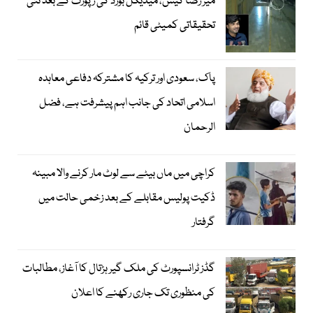
میر رضا کیس، میڈیکل بورڈ کی رپورٹ کے بعد نئی
تحقیقاتی کمیٹی قائم
پاک، سعودی اور ترکیہ کا مشترکہ دفاعی معاہدہ
اسلامی اتحاد کی جانب اہم پیشرفت ہے، فضل
الرحمان
کراچی میں ماں بیٹے سے لوٹ مار کرنے والا مبینہ
ڈکیت پولیس مقابلے کے بعد زخمی حالت میں
گرفتار
گڈز ٹرانسپورٹ کی ملک گیر ہڑتال کا آغاز، مطالبات
کی منظوری تک جاری رکھنے کا اعلان