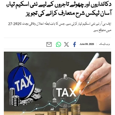
دکانداروں اور چھوٹے تاجروں کےلیے نئی اسکیم تیار،
آسان ٹیکس شرح متعارف کرانے کی تجویز
ایف بی آر نے نئی اسکیم تیار کرلی ہے، جس کا باضابطہ اعلان وفاقی بجٹ 2026-27
میں متوقع ہے
ویب ڈیسک
June 04, 2026