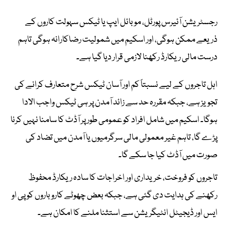
رجسٹریشن آئیرس پورٹل، موبائل ایپ یا ٹیکس سہولت کاروں کے
ذریعے ممکن ہوگی، اور اسکیم میں شمولیت رضاکارانہ ہوگی تاہم
درست مالی ریکارڈ رکھنا لازمی قرار دیا گیا ہے۔
اہل تاجروں کے لیے نسبتاً کم اور آسان ٹیکس شرح متعارف کرانے کی
تجویز ہے، جبکہ مقررہ حد سے زائد آمدن پر ہی ٹیکس واجب الادا
ہوگا۔ اسکیم میں شامل افراد کو عمومی طور پر آڈٹ کا سامنا نہیں کرنا
پڑے گا، تاہم غیر معمولی مالی سرگرمیوں یا آمدن میں تضاد کی
صورت میں آڈٹ کیا جا سکے گا۔
تاجروں کو فروخت، خریداری اور اخراجات کا سادہ ریکارڈ محفوظ
رکھنے کی ہدایت دی گئی ہے، جبکہ بعض چھوٹے کاروباروں کو پی او
ایس اور ڈیجیٹل انٹیگریشن سے استثنا ملنے کا امکان ہے۔