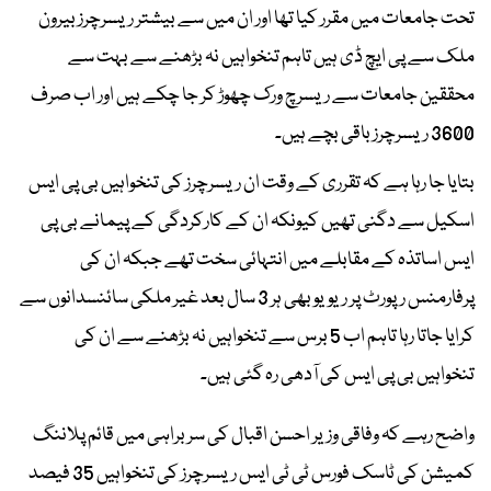
تحت جامعات میں مقرر کیا تھا اور ان میں سے بیشتر ریسرچرز بیرون
ملک سے پی ایچ ڈی ہیں تاہم تنخواہیں نہ بڑھنے سے بہت سے
محققین جامعات سے ریسرچ ورک چھوڑ کر جا چکے ہیں اور اب صرف
3600 ریسرچرز باقی بچے ہیں۔
بتایا جا رہا ہے کہ تقرری کے وقت ان ریسرچرز کی تنخواہیں بی پی ایس
اسکیل سے دگنی تھیں کیونکہ ان کے کارکردگی کے پیمانے بی پی
ایس اساتذہ کے مقابلے میں انتہائی سخت تھے جبکہ ان کی
پرفارمنس رپورٹ پر ریویو بھی ہر 3 سال بعد غیر ملکی سائنسدانوں سے
کرایا جاتا رہا تاہم اب 5 برس سے تنخواہیں نہ بڑھنے سے ان کی
تنخواہیں بی پی ایس کی آدھی رہ گئی ہیں۔
واضح رہے کہ وفاقی وزیر احسن اقبال کی سربراہی میں قائم پلاننگ
کمیشن کی ٹاسک فورس ٹی ٹی ایس ریسرچرز کی تنخواہیں 35 فیصد