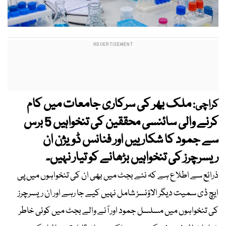
ملک بھر کی سرکاری جامعات میں کام
کراچی:
کرنے والی سائنسی محققین کی تنخواہیں 5 برس
سے جمود کا شکار ییں اور فنانس ڈویژن ان
ریسرچرز کی تنخواہیں بڑھانے کو تیار نہیں۔
ذرائع سے اطلاع ہے کہ نئے بجٹ میں بھی ان کی تنخواہوں میں پی
ایچ ڈی سمیت دیگر الاؤنسز شامل نہیں کیے جا رہے اور ان ریسرچرز
کی تنخواہوں میں مسلسل جمود اور آنے والے بجٹ میں کوئی خاطر