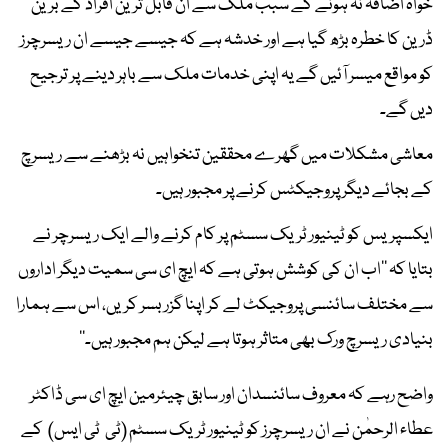
خواہ اضافہ نہ ہونے کے سبب ملک سے ان قابل ترین افراد کے برین
ڈرین کا خطرہ بڑھ گیا ہے اور خدشہ ہے کہ جیسے جیسے ان ریسرچرز
کو مواقع میسر آئیں گے یہ اپنی خدمات ملک سے باہر دینے پر ترجیح
دیں گے۔
معاشی مشکلات میں گھرے محققین تنخواہیں نہ بڑھنے سے ریسرچ
کے بجائے دیگر پروجیکٹس کرنے پر مجبور ہیں۔
ایکسپریس کو ٹینیور ٹریک سسٹم پر کام کرنے والے ایک ریسرچر نے
بتایا کہ ’’اب ان کی کوشش ہوتی ہے کہ ایچ ای سی سمیت دیگر اداروں
سے مختلف سائنسی پروجیکٹ لے کر اپنا گزر بسر کریں، اس سے ہمارا
بنیادی ریسرچ ورک بھی متاثر ہوتا ہے لیکن ہم مجبور ہیں۔‘‘
واضح رہے کہ معروف سائنسدان اور سابق چیئرمین ایچ ای سی ڈاکٹر
عطاء الرحمٰن نے ان ریسرچرز کو ٹینیور ٹریک سسٹم (ٹی ٹی ایس) کے