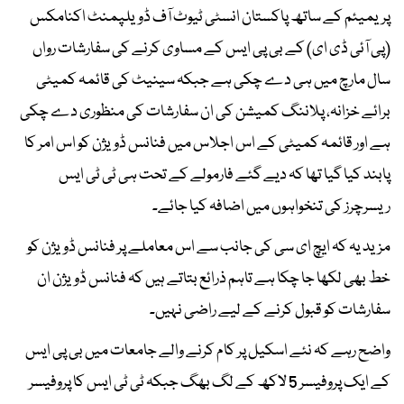
پریمیئم کے ساتھ پاکستان انسٹی ٹیوٹ آف ڈویلپمنٹ اکنامکس
(پی آئی ڈی ای) کے بی پی ایس کے مساوی کرنے کی سفارشات رواں
سال مارچ میں ہی دے چکی ہے جبکہ سینیٹ کی قائمہ کمیٹی
برائے خزانہ، پلاننگ کمیشن کی ان سفارشات کی منظوری دے چکی
ہے اور قائمہ کمیٹی کے اس اجلاس میں فنانس ڈویژن کو اس امر کا
پابند کیا گیا تھا کہ دیے گئے فارمولے کے تحت ہی ٹی ٹی ایس
ریسرچرز کی تنخواہوں میں اضافہ کیا جائے۔
مزید یہ کہ ایچ ای سی کی جانب سے اس معاملے پر فنانس ڈویژن کو
خط بھی لکھا جا چکا ہے تاہم ذرائع بتاتے ہیں کہ فنانس ڈویژن ان
سفارشات کو قبول کرنے کے لیے راضی نہیں۔
واضح رہے کہ نئے اسکیل پر کام کرنے والے جامعات میں بی پی ایس
کے ایک پروفیسر 5 لاکھ کے لگ بھگ جبکہ ٹی ٹی ایس کا پروفیسر