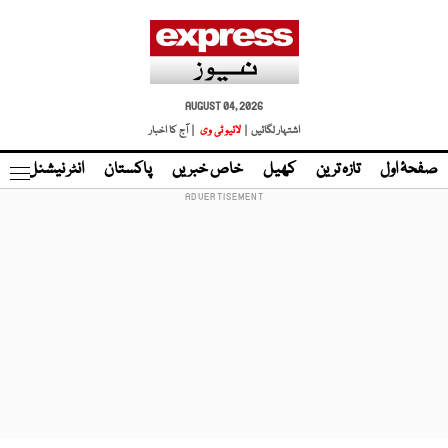
AUGUST 04, 2026
اشتہار لگائیں |
لائیو ٹی وی
| آج کا اخبار
صفحۂ اول
تازہ ترین
کھیل
خاص خبریں
پاکستان
انٹر نیشنل
ٹا