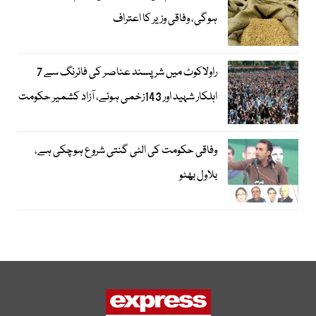
ہوگی، وفاقی وزیر کا اعتراف
راولاکوٹ میں شرپسند عناصر کی فائرنگ سے 7
اہلکار شہید اور 143زخمی ہوئے، آزاد کشمیر حکومت
وفاقی حکومت کی الٹی گنتی شروع ہوچکی ہے،
بلاول بھٹو