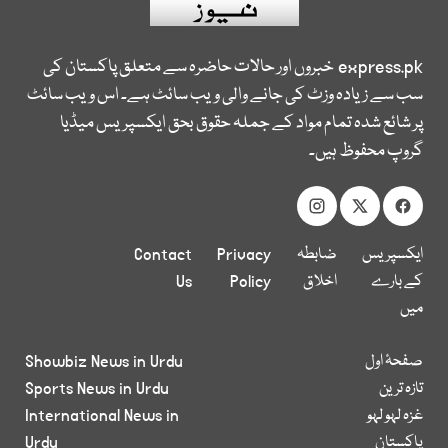
express.pk
خبروں اور حالات حاضرہ سے متعلق پاکستان کی
سب سے زیادہ وزٹ کی جانے والی ویب سائٹ ہے۔ اس ویب سائٹ
پر شائع شدہ تمام مواد کے جملہ حقوق بحق ایکسپریس میڈیا
گروپ محفوظ ہیں۔
ایکسپریس
ضابطہ
Privacy
Contact
کے بارے
اخلاق
Policy
Us
میں
صفحۂ اول
Showbiz News in Urdu
تازہ ترین
Sports News in Urdu
غزہ لہو لہو
International News in
پاکستان
Urdu