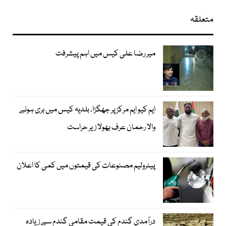
متعلقہ
میر رضا علی کیس میں اہم پیشرفت
ایم کیو ایم مرکز پر جھگڑا، بلدیہ کیس میں بری ہونے
والا رحمان عرف بھولا زیر حراست
پیٹرولیم مصنوعات کی قیمتوں میں کمی کا اعلان
درآمدی گندم کی قیمت مقامی گندم سے زیادہ