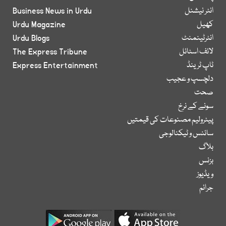
انٹر نیشنل
Business News in Urdu
کھیل
Urdu Magazine
انٹرٹینمنٹ
Urdu Blogs
لائف اسٹائل
The Express Tribune
ٹاپ ٹرینڈ
Express Entertainment
دلچسپ و عجیب
صحت
سونے کے نرخ
پیٹرولیم مصنوعات کی قیمتیں
سائنس و ٹیکنالوجی
بلاگ
بزنس
ویڈیوز
جرائم