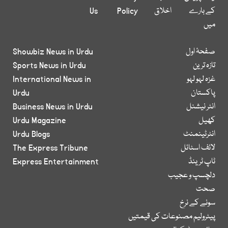
کے بارے
اخلاق
Policy
Us
میں
صفحۂ اول
Showbiz News in Urdu
تازہ ترین
Sports News in Urdu
غزہ لہو لہو
International News in
پاکستان
Urdu
انٹر نیشنل
Business News in Urdu
کھیل
Urdu Magazine
انٹرٹینمنٹ
Urdu Blogs
لائف اسٹائل
The Express Tribune
ٹاپ ٹرینڈ
Express Entertainment
دلچسپ و عجیب
صحت
سونے کے نرخ
پیٹرولیم مصنوعات کی قیمتیں