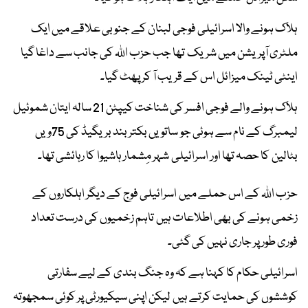
ہلاک ہونے والا اسرائیلی فوجی لبنان کے جنوبی علاقے میں ایک
ملٹری آپریشن میں شریک تھا جب حزب اللہ کی جانب سے داغا گیا
اینٹی ٹینک میزائل اس کے قریب آ کر پھٹ گیا۔
ہلاک ہونے والے فوجی افسر کی شناخت کیپٹن 21 سالہ ایتان شموئیل
لیمبرگ کے نام سے ہوئی جو ساتویں بکتر بند بریگیڈ کی 75ویں
بٹالین کا حصہ تھا اور اسرائیلی شہر مِشمار ہاشیوا کا رہائشی تھا۔
حزب اللہ کے اس حملے میں اسرائیلی فوج کے دیگر اہلکاروں کے
زخمی ہونے کی بھی اطلاعات ہیں تاہم زخمیوں کی درست تعداد
فوری طور پر جاری نہیں کی گئی۔
اسرائیلی حکام کا کہنا ہے کہ وہ جنگ بندی کے لیے سفارتی
کوششوں کی حمایت کرتے ہیں لیکن اپنی سیکیورٹی پر کوئی سمجھوتہ