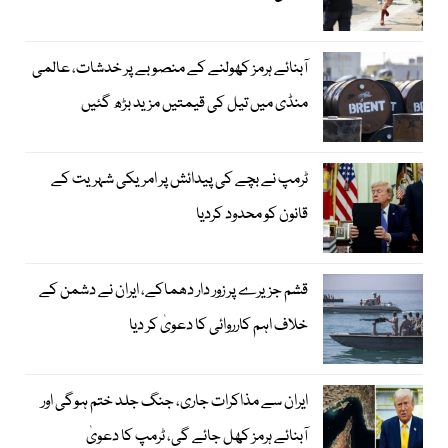
آبنائے ہرمز کھولنے کے منصوبے پر خدشات، عالمی
منڈی میں تیل کی قیمتیں مزید بڑھ گئیں
ٹرمپ نے بچے کی پیدائش پر امریکی شہریت کے
قانون کو محدود کردیا
قشم جزیرے پر زور دار دھماکے، ایران نے دشمن کے
خلاف اہم کارروائی کا دعویٰ کر دیا
ایران سے مذاکرات جاری، جنگ جلد ختم ہوگی اور
آبنائے ہرمز کھل جائے گی، ٹرمپ کا دعویٰ