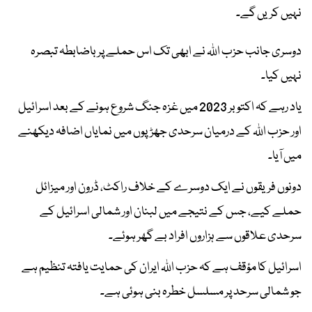
نہیں کریں گے۔
دوسری جانب حزب اللہ نے ابھی تک اس حملے پر باضابطہ تبصرہ
نہیں کیا۔
یاد رہے کہ اکتوبر 2023 میں غزہ جنگ شروع ہونے کے بعد اسرائیل
اور حزب اللہ کے درمیان سرحدی جھڑپوں میں نمایاں اضافہ دیکھنے
میں آیا۔
دونوں فریقوں نے ایک دوسرے کے خلاف راکٹ، ڈرون اور میزائل
حملے کیے، جس کے نتیجے میں لبنان اور شمالی اسرائیل کے
سرحدی علاقوں سے ہزاروں افراد بے گھر ہوئے۔
اسرائیل کا مؤقف ہے کہ حزب اللہ ایران کی حمایت یافتہ تنظیم ہے
جو شمالی سرحد پر مسلسل خطرہ بنی ہوئی ہے۔