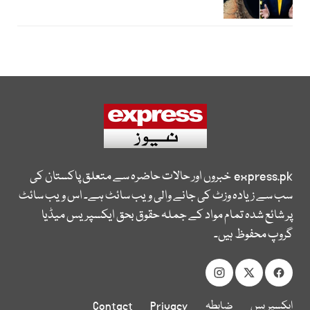
express.pk
خبروں اور حالات حاضرہ سے متعلق پاکستان کی
سب سے زیادہ وزٹ کی جانے والی ویب سائٹ ہے۔ اس ویب سائٹ
پر شائع شدہ تمام مواد کے جملہ حقوق بحق ایکسپریس میڈیا
گروپ محفوظ ہیں۔
ایکسپریس
ضابطہ
Privacy
Contact