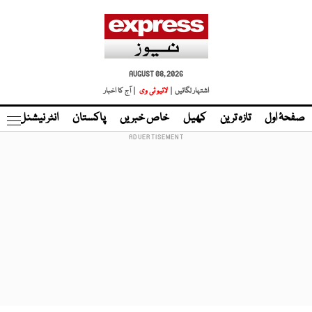
AUGUST 08, 2026
اشتہار لگائیں |
لائیو ٹی وی
| آج کا اخبار
صفحۂ اول
تازہ ترین
کھیل
خاص خبریں
پاکستان
انٹر نیشنل
ٹا