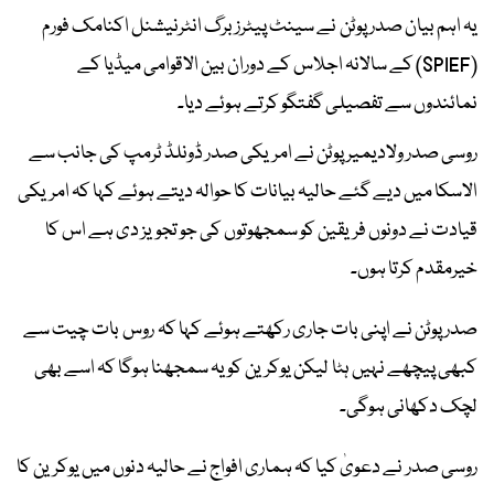
یہ اہم بیان صدر پوٹن نے سینٹ پیٹرزبرگ انٹرنیشنل اکنامک فورم
(SPIEF) کے سالانہ اجلاس کے دوران بین الاقوامی میڈیا کے
نمائندوں سے تفصیلی گفتگو کرتے ہوئے دیا۔
روسی صدر ولادیمیر پوٹن نے امریکی صدر ڈونلڈ ٹرمپ کی جانب سے
الاسکا میں دیے گئے حالیہ بیانات کا حوالہ دیتے ہوئے کہا کہ امریکی
قیادت نے دونوں فریقین کو سمجھوتوں کی جو تجویز دی ہے اس کا
خیرمقدم کرتا ہوں۔
صدر پوٹن نے اپنی بات جاری رکھتے ہوئے کہا کہ روس بات چیت سے
کبھی پیچھے نہیں ہٹا لیکن یوکرین کو یہ سمجھنا ہوگا کہ اسے بھی
لچک دکھانی ہوگی۔
روسی صدر نے دعویٰ کیا کہ ہماری افواج نے حالیہ دنوں میں یوکرین کا