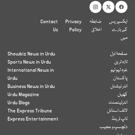
ایکسپریس
ضابطہ
Privacy
Contact
کے بارے
اخلاق
Policy
Us
میں
صفحۂ اول
Showbiz News in Urdu
تازہ ترین
Sports News in Urdu
غزہ لہو لہو
International News in
پاکستان
Urdu
انٹر نیشنل
Business News in Urdu
کھیل
Urdu Magazine
انٹرٹینمنٹ
Urdu Blogs
لائف اسٹائل
The Express Tribune
ٹاپ ٹرینڈ
Express Entertainment
دلچسپ و عجیب