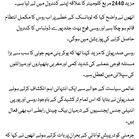
مزید 2440 مربع کلومیٹر کا علاقہ اپنے کنٹرول میں لے لیا ہے۔
انھوں نے واضح کیا کہ لوہانسک کے خطے پر اب روس کا مکمل انتظام
قائم ہو چکا ہے اور روسی فوج بہت جلد پورے ڈونباس کا کنٹرول
حاصل کرنے کی پوزیشن میں ہوگی۔
روسی صدر پوٹن کا مزید کہنا تھا کہ یوکرینی مہم جوئی کا سب سے بڑا
مسئلہ فوجی عملے کی شدید کمی اور مغربی ہتھیاروں اور میزائلوں
کی سپلائی میں تعطل ہے۔
عالمی سیاست کے حوالے سے ایک انتہائی اہم انکشاف کرتے ہوئے
صدر پوٹن نے بتایا کہ اس تمام تر کشیدگی کے باوجود روسی اور یورپی
انٹیلی جنس ایجنسیوں کے درمیان بیک چینل رابطے اب بھی فعال
ہیں۔
جرمنی کو درپیش توانائی کے بحران پر بات کرتے ہوئے انھوں نے کہا کہ