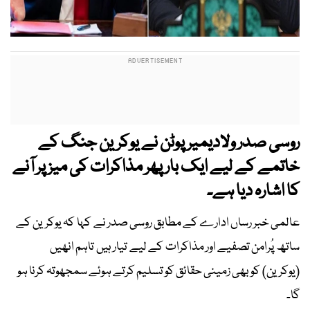
روسی صدر ولادیمیر پوٹن نے یوکرین جنگ کے
خاتمے کے لیے ایک بار پھر مذاکرات کی میز پر آنے
کا اشارہ دیا ہے۔
عالمی خبر رساں ادارے کے مطابق روسی صدر نے کہا کہ یوکرین کے
ساتھ پُرامن تصفیے اور مذاکرات کے لیے تیار ہیں تاہم انھیں
(یوکرین) کو بھی زمینی حقائق کو تسلیم کرتے ہوئے سمجھوتہ کرنا ہو
گا۔