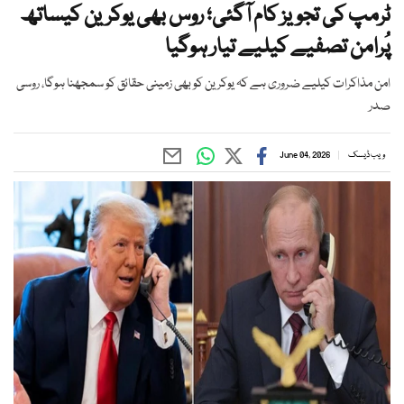
ٹرمپ کی تجویز کام آگئی؛ روس بھی یوکرین کیساتھ
پُرامن تصفیے کیلیے تیار ہوگیا
امن مذاکرات کیلیے ضروری ہے کہ یوکرین کو بھی زمینی حقائق کو سمجھنا ہوگا، روسی
صدر
ویب ڈیسک
June 04, 2026