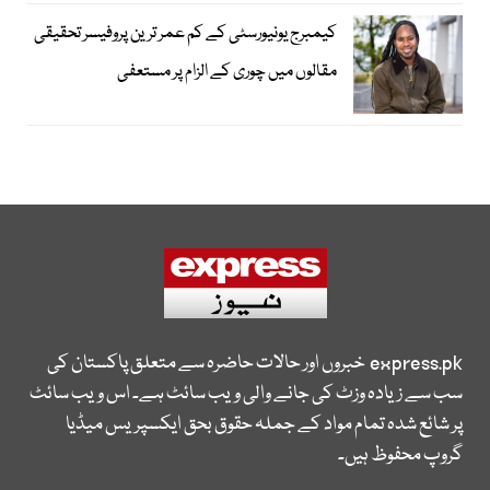
کیمبرج یونیورسٹی کے کم عمر ترین پروفیسر تحقیقی
مقالوں میں چوری کے الزام پر مستعفی
express.pk
خبروں اور حالات حاضرہ سے متعلق پاکستان کی
سب سے زیادہ وزٹ کی جانے والی ویب سائٹ ہے۔ اس ویب سائٹ
پر شائع شدہ تمام مواد کے جملہ حقوق بحق ایکسپریس میڈیا
گروپ محفوظ ہیں۔