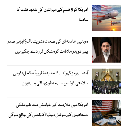
امریکا کو 5 قسم کے میزائلوں کی شدید قلت کا
سامنا
مجتبیٰ خامنہ ای کی صحت تشویشناک؟ ایرانی صدر
بھی دوبدو ملاقات کو مشکل قرار دے چکے ہیں
آبنائے ہرمز کھولنے کا معاہدہ تقریباً مکمل؛ قومی
سلامتی کونسل سے منظوری باقی ہے؛ ایران
امریکا میں ملازمت کے خواہش مند غیرملکی
صحافیوں کے سوشل میڈیا اکاؤنٹس کی جانچ ہوگی