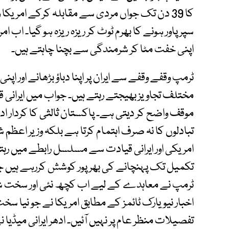
کا 39 دن تک جواں مردی سے مقابلہ کرکے امریکا
سپرپاور ہونے کا بھرم ٹوٹ کر ریزہ ریزہ ہو گیا۔ اب 
اپنی خفت مٹا کر شرمندگی سے بچنا چاہتے ہیں۔
ٹرمپ وقفے وقفے سے ایران پر اپنا دباؤ بڑھانے اور اپ
مختلف تجاویز بھیجتے رہتے ہیں۔ جواب میں ایرانی قیاد
موقف واضح کر دیتی ہے۔ پاکستان ثالثی کا کردار اد
تبادلوں کا نہ صرف اہتمام کرتا ہے بلکہ وزیر اعظم
امریکی اور ایرانی قیادت سے مسلسل رابطے میں رہتے
تکمیل تک پہنچانے کی بھرپور کوشش کررہے ہیں جس 
ٹرمپ نے معاہدے کے لیے اب کچھ نئی اور سخت شرائ
اخبار نیویارک ٹائمز کے مطابق امریکا نے جو نیا سخ
تفصیلات منظر عام پر نہیں آئیں۔ ادھر ایرانی میڈیا 