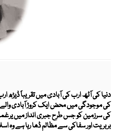
کی موجودگی میں محض ایک کروڑ آبادی والے 
کی سرزمین کو جس طرح جبری انداز میں یرغمال
بربریت اور سفاکی سے مظالم ڈھا رہا ہے وہ ا