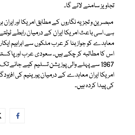
تجاویز سامنے لائے گا۔
مبصرین و تجزیہ نگاروں کے مطابق امریکا اور ایران ہر د
ہے، اسی باعث امریکا ایران کے درمیان رابطے ٹوٹتے 
معاہدے کو جواز بنا کر عرب ملکوں سے ابراہیم ایکارڈ
اس کا مطالبہ کر چکے ہیں۔ سعودی عرب اور پاکستان
1967 سے پہلے والی پوزیشن تسلیم کیے جانے تک
امریکا ایران معاہدے کے درمیان یورینیم کی افزودگی او
کی پیدا کردہ ہیں۔