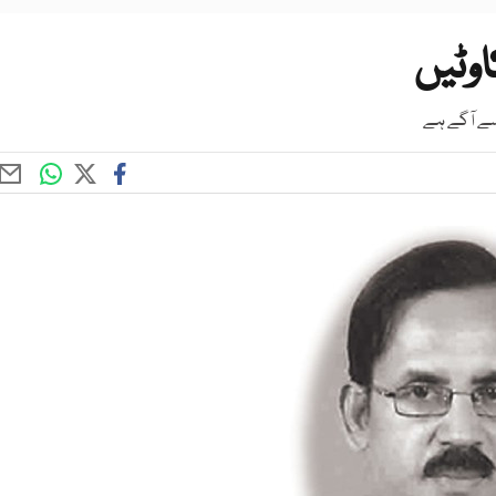
اوٹیں
 سے آگے ہے