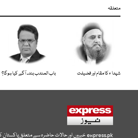
متعلقہ
شہدا ء کا مقام اور فضیلت
باب المندب بند۔ آگے کیا ہوگا؟
express.pk
خبروں اور حالات حاضرہ سے متعلق پاکستان 