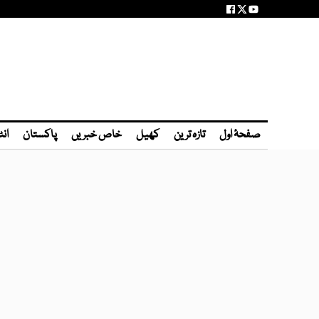
صفحۂ اول
تازہ ترین
کھیل
خاص خبریں
پاکستان
انٹ