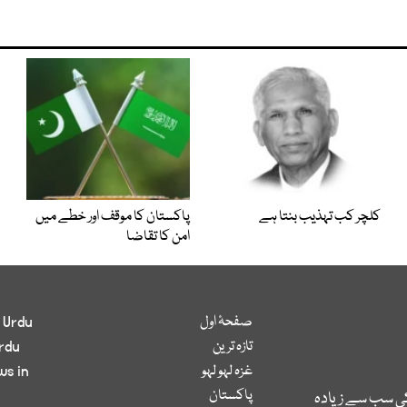
کلچر کب تہذیب بنتا ہے
پاکستان کا موقف اور خطے میں
امن کا تقاضا
صفحۂ اول
 Urdu
تازہ ترین
rdu
غزہ لہو لہو
ws in
پاکستان
کی سب سے زیادہ