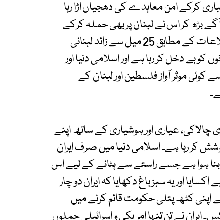
ری کرکے امن معاہدے کی دھجیاں اڑا رہا
گے بڑھ کر اس نے لبنان پر بھی حملہ کرکے
اس پر قبضے کی ناپاک چال چلی ہے اور اخباری اطلاعات کے مطابق 25 میل سے زائد لبنانی
 کو بے دخل کر رہا ہے اور اسلامی دنیا اور
 کوئی موثر آواز فلسطین اور لبنان کے
ے۔
ڑی چالاکی، عیاری اور ہوشیاری کے ساتھ اپنے
ش کر رہا ہے۔ اسلامی دنیا میں صرف ایران
 بنا ہوا ہے جسے راستے سے ہٹانے کے لیے اس
کسایا اور یہ سبز باغ دکھایا کہ ایران دو چار
کے اپنی کٹھ پتلی حکومت قائم کرنے میں
 ایران نے تن تنہا امریکی و اسرائیلی حملوں