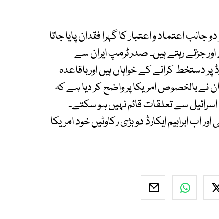
و جانب اعتماد و اعتبار کا گہرا فقدان پایا جاتا
اور جڑتے رہتے ہیں۔ صدر ٹرمپ ایران سے
 پر دستخط کرانے کے خواہاں ہیں اور باقاعدہ
 نے بالخصوص امریکا پر واضح کر دیا ہے کہ
 اسرائیل سے تعلقات قائم نہیں ہو سکتے۔
ر اب ابراہیم ایکارڈ دو بڑی رکاوٹیں خود امریکا