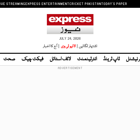
IVE STREAMING
EXPRESS ENTERTAINMENT
CRICKET PAKISTAN
TODAY'S PAPER
JULY 24, 2026
اشتہار لگائیں |
لائیو ٹی وی
| آج کا اخبار
ر نیشنل
ٹاپ ٹرینڈ
انٹرٹینمنٹ
لائف اسٹائل
فیکٹ چیک
صحت