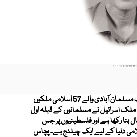
دنیا کی آٹھ ارب کی آبادی میں تقریباً ڈیڑھ ارب مسلمان آبادی والے 57 اسلامی ملکوں
ملک اسرائیل نے مسلمانوں کے قبلہ اول
 بنا رکھا ہے اور فلسطینیوں پر جس
سلامی دنیا کے لیے ایک چیلنج ہے۔ پچاس