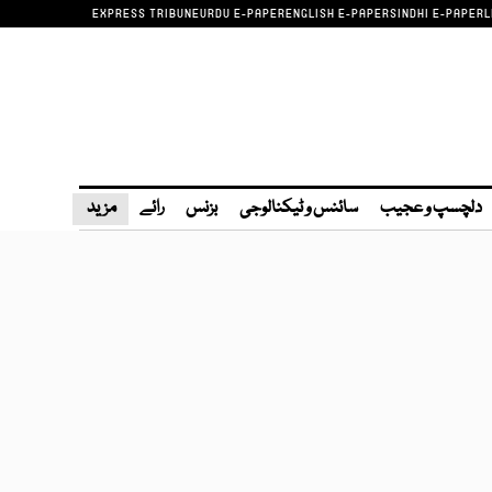
EXPRESS TRIBUNE
URDU E-PAPER
ENGLISH E-PAPER
SINDHI E-PAPER
L
دلچسپ و عجیب
سائنس و ٹیکنالوجی
بزنس
رائے
مزید