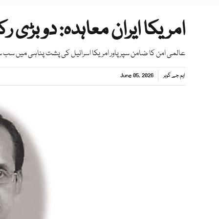
امریکا ایران معاہدہ: دو بڑی رک
عالمی امن کا ضامن سپرپاور امریکا اسرائیل کی پشت پناہی میں سب
ایم جے گوہر
June 05, 2026