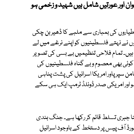
ان اور عورتیں شامل ہیں شہید و زخمی ہو
لی طیاروں کی بمباری سے ملبے کا ڈھیر بن چکی
وں نے نہتے فلسطینیوں کو اپنے نرغے میں لے
ہیں۔ تمام فلاحی تنظیمیں بے بسی کی تصویر
ک کوئی بھی معصوم و بے گناہ فلسطینیوں کی
ضامن سپرپاور امریکا اسرائیل کی پشت پناہی
و اور امریکی صدر ڈونلڈ ٹرمپ ایک ہی سکے
پنا جبری تسلط قائم کر رکھا ہے۔ جنگ بندی
رڈ آف پیس پر دستخط کے باوجود اسرائیل