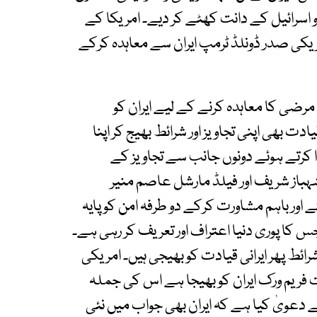
 و اسرائیل کے دانت کھٹے کر دیے۔ امریکا کے
امریکی صدر ڈونلڈ ٹرمپ ایران سے معاہدہ کرکے
نی مرضی کا معاہدہ کرنے کے لیے ایران کو
ت بھی اپنی تجاویز اور شرائط بھیج کر اپنا
ا کرتے ہوئے دونوں جانب سے تجاویز کے
 شہباز شریف اور فیلڈ مارشل عاصم منیر
 اور باہم مشاورت کرکے دو طرفہ امن کو پایہ
کا پوری دنیا اعتراف اور تعریف کر رہی ہے۔
ط پھر ایرانی قیادت کو بھیجی ہیں۔ امریکی
ت فریم ورک ایران کو بھیجا ہے اس کی جملہ
نے دعویٰ کیا ہے کہ ایران بھی جواب میں نئی