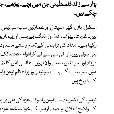
ہزار سے زائد فلسطینی جن میں بچے، بوڑھے، جو
چکے ہیں۔
اسکول، بازار، گھر، اسپتال اور عمارتیں سب اسرائی
ہیں۔ غربت، بھوک، افلاس، ننگ، بے بسی اور بیماری
رکھا ہے۔ امداد کی فراہمی کے تمام راستے مسدود 
بنی ہوئی ہیں۔ او آئی سی سے لے کر اقوام متحدہ ت
فریاد اور آہ و فغاں سننے والا نہیں۔ عالمی امن کا 
میں سب سے آگے ہے۔ اسرائیلی وزیر اعظم نیتن یاہ
کے دو رخ ہیں۔
ٹرمپ کی آشیرباد سے نیتن یاہو نے غزہ کی پٹی پر ا
کے واضح اعلان اور صدر ٹرمپ کے خودساختہ غزہ بو