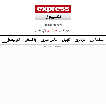
AUGUST 06, 2026
اشتہار لگائیں |
لائیو ٹی وی
| آج کا اخبار
صفحۂ اول
تازہ ترین
کھیل
خاص خبریں
پاکستان
انٹر نیشنل
ٹا