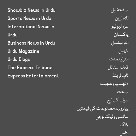
صفحۂ اول
Showbiz News in Urdu
تازہ ترین
Sports News in Urdu
غزہ لہو لہو
International News in
پاکستان
Urdu
انٹر نیشنل
Business News in Urdu
کھیل
Urdu Magazine
انٹرٹینمنٹ
Urdu Blogs
لائف اسٹائل
The Express Tribune
ٹاپ ٹرینڈ
Express Entertainment
دلچسپ و عجیب
صحت
سونے کے نرخ
پیٹرولیم مصنوعات کی قیمتیں
سائنس و ٹیکنالوجی
بلاگ
بزنس