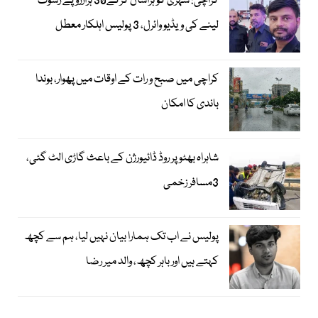
کراچی: شہری کو ہراساں کرکے30 ہزارروپے رشوت
لینے کی ویڈیو وائرل، 3 پولیس اہلکار معطل
کراچی میں صبح و رات کے اوقات میں پھوار، بوندا
باندی کا امکان
شاہراہ بھٹو پر روڈ ڈائیورژن کے باعث گاڑی الٹ گئی،
3مسافر زخمی
پولیس نے اب تک ہمارا بیان نہیں لیا، ہم سے کچھ
کہتے ہیں اور باہر کچھ، والد میر رضا