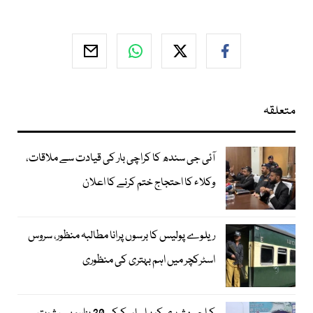
متعلقہ
آئی جی سندھ کا کراچی بار کی قیادت سے ملاقات،
وکلاء کا احتجاج ختم کرنے کا اعلان
ریلوے پولیس کا برسوں پرانا مطالبہ منظور، سروس
اسٹرکچر میں اہم بہتری کی منظوری