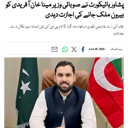
پشاور ہائیکورٹ نے صوبائی وزیر مینا خان آفریدی کو
بیرون ملک جانے کی اجازت دیدی
ایف آئی اے عارضی طور پر درخواست گزار کا نام پی این آئی ایل لسٹ سے نکال دے،
عدالت
ویب ڈیسک
June 05, 2026