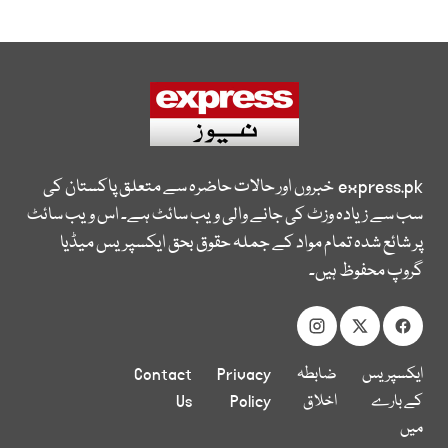
express.pk
خبروں اور حالات حاضرہ سے متعلق پاکستان کی
سب سے زیادہ وزٹ کی جانے والی ویب سائٹ ہے۔ اس ویب سائٹ
پر شائع شدہ تمام مواد کے جملہ حقوق بحق ایکسپریس میڈیا
گروپ محفوظ ہیں۔
ایکسپریس
ضابطہ
Privacy
Contact
کے بارے
اخلاق
Policy
Us
میں