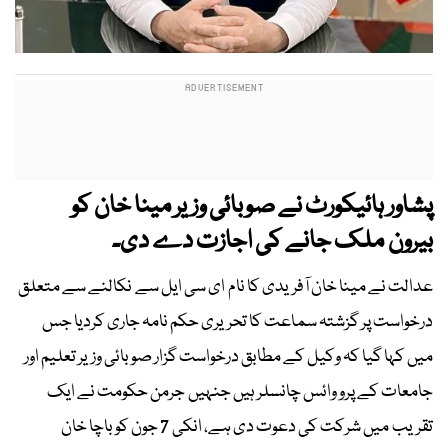
پشاور ہائیکورٹ نے صوبائی وزیر مینا خان کو
بیرون ملک جانے کی اجازت دے دی۔
عدالت نے مینا خان آفریدی کا نام ای سی ایل سے نکالنے سے متعلق
درخواست پر گزشتہ سماعت کا تحریری حکم نامہ جاری کردیا جس
میں کہا گیا کہ وکیل کے مطابق درخواست گزار صوبائی وزیر تعلیم اور
جامعات کے پرو وائس چانسلر ہیں جنہیں جرمن حکومت نے ایک
تقریب میں شرکت کی دعوت دی ہے، انکی 7 جون کو باچا خان