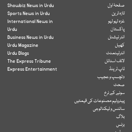
صفحۂ اول
Showbiz News in Urdu
تازہ ترین
Sports News in Urdu
غزہ لہو لہو
International News in
پاکستان
Urdu
انٹر نیشنل
Business News in Urdu
کھیل
Urdu Magazine
انٹرٹینمنٹ
Urdu Blogs
لائف اسٹائل
The Express Tribune
ٹاپ ٹرینڈ
Express Entertainment
دلچسپ و عجیب
صحت
سونے کے نرخ
پیٹرولیم مصنوعات کی قیمتیں
سائنس و ٹیکنالوجی
بلاگ
بزنس