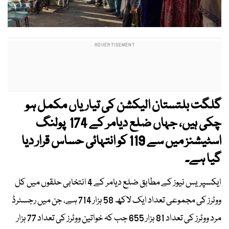
گلگت بلتستان الیکشن کی تیاریاں مکمل ہو
چکی ہیں، جہاں ضلع دیامر کے 174 پولنگ
اسٹیشنز میں سے 119 کو انتہائی حساس قرار دیا
گیا ہے۔
ایکسپریس نیوز کے مطابق ضلع دیامر کے 4 انتخابی حلقوں میں کل
ووٹرز کی مجموعی تعداد ایک لاکھ 58 ہزار 714 ہے، جن میں رجسٹرڈ
مرد ووٹرز کی تعداد 81 ہزار 655 جب کہ خواتین ووٹرز کی تعداد 77 ہزار