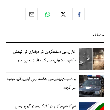
متعلقہ
خاران میں دہشتگردوں کی دراندازی کی کوشش
ناکام، سیکیورٹی فورسز کے مؤثر ردعمل پر فرار
بوٹ بیسن تھانے میں ہنگامہ آرائی کرنے پر آٹھ خواجہ
سرا گرفتار
ایم کیو ایم مرکز بہادر آباد کے باہر دو گروپوں میں