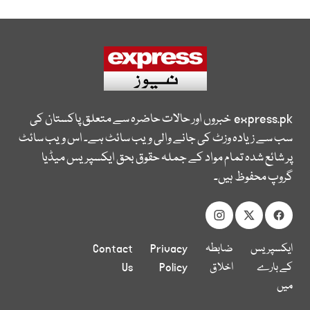
express.pk
خبروں اور حالات حاضرہ سے متعلق پاکستان کی
سب سے زیادہ وزٹ کی جانے والی ویب سائٹ ہے۔ اس ویب سائٹ
پر شائع شدہ تمام مواد کے جملہ حقوق بحق ایکسپریس میڈیا
گروپ محفوظ ہیں۔
ایکسپریس
ضابطہ
Privacy
Contact
کے بارے
اخلاق
Policy
Us
میں