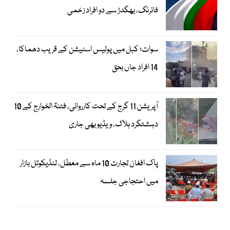
فائرنگ، بھگدڑ سے دو افراد زخمی
سوات؛ کبل میں پولیس اسٹیشن کے قریب دھماکا،
14 افراد جاں بحق
آپریشن 11 گرج کے تحت کارروائی، فتنۃ الخوارج کے 10
دہشتگرد ہلاک، ویڈیو بھی جاری
پاک افغان تجارت 10 ماہ سے معطل، لنڈیکوتل بازار
میں احتجاجی جلسہ