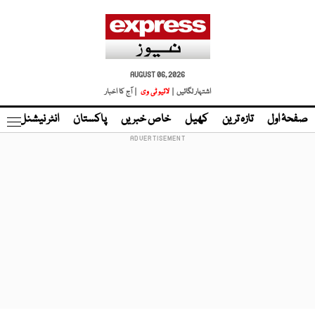
AUGUST 06, 2026
اشتہار لگائیں |
لائیو ٹی وی
| آج کا اخبار
صفحۂ اول
تازہ ترین
کھیل
خاص خبریں
پاکستان
انٹر نیشنل
ٹا