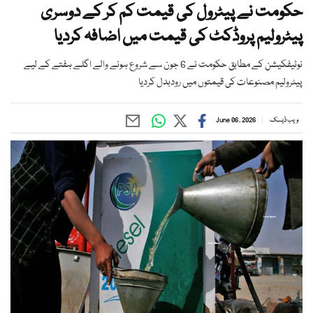
حکومت نے پیٹرول کی قیمت کم کر کے دوسری
پیٹرولیم پروڈکٹ کی قیمت میں اضافہ کردیا
نوٹیفکیشن کے مطابق حکومت نے 6 جون سے شروع ہونے والے اگلے ہفتے کے لیے
پیٹرولیم مصنوعات کی قیمتوں میں رودبدل کردیا
ویب ڈیسک
June 06, 2026