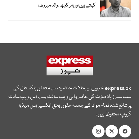
کہتے ہیں اور باہر کچھ، والد میر رضا
express.pk
خبروں اور حالات حاضرہ سے متعلق پاکستان کی
سب سے زیادہ وزٹ کی جانے والی ویب سائٹ ہے۔ اس ویب سائٹ
پر شائع شدہ تمام مواد کے جملہ حقوق بحق ایکسپریس میڈیا
گروپ محفوظ ہیں۔