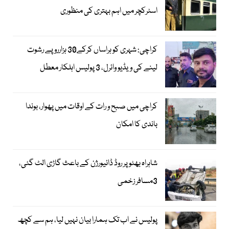
اسٹرکچر میں اہم بہتری کی منظوری
کراچی: شہری کو ہراساں کرکے30 ہزارروپے رشوت
لینے کی ویڈیو وائرل، 3 پولیس اہلکار معطل
کراچی میں صبح و رات کے اوقات میں پھوار، بوندا
باندی کا امکان
شاہراہ بھٹو پر روڈ ڈائیورژن کے باعث گاڑی الٹ گئی،
3مسافر زخمی
پولیس نے اب تک ہمارا بیان نہیں لیا، ہم سے کچھ