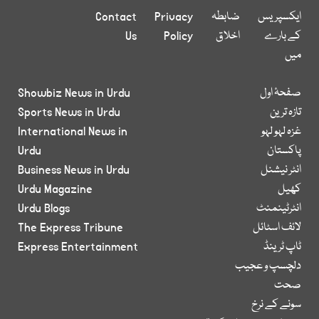
ایکسپریس
ضابطہ
Privacy
Contact
کے بارے
اخلاق
Policy
Us
میں
صفحۂ اول
Showbiz News in Urdu
تازہ ترین
Sports News in Urdu
غزہ لہو لہو
International News in
پاکستان
Urdu
انٹر نیشنل
Business News in Urdu
کھیل
Urdu Magazine
انٹرٹینمنٹ
Urdu Blogs
لائف اسٹائل
The Express Tribune
ٹاپ ٹرینڈ
Express Entertainment
دلچسپ و عجیب
صحت
سونے کے نرخ