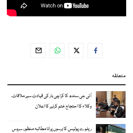
متعلقہ
آئی جی سندھ کا کراچی بار کی قیادت سے ملاقات،
وکلاء کا احتجاج ختم کرنے کا اعلان
ریلوے پولیس کا برسوں پرانا مطالبہ منظور، سروس