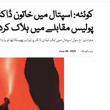
کوئٹہ: اسپتال میں خاتون ڈاکٹر
پولیس مقابلے میں ہلاک کردی
ملزم نے آج سول اسپتال میں ایک لیڈی ڈاکٹر پر تیزاب پھینکا تھا اور واردات
ویب ڈیسک
June 06, 2026