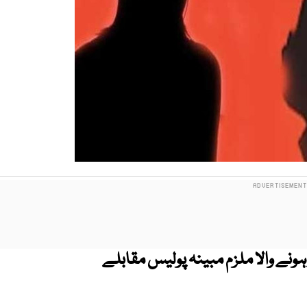
 ہونے والا ملزم مبینہ پولیس مقابلے