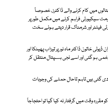
You کے مطابق ہسپتالوں میں کام کرنے والے ڈاکٹرز، خصوصاً
ومت سیکیورٹی فراہم کرنے میں مکمل طور پر
ٹی فیلئر اور شرمناک قرار دیتے ہوئے سخت
ٹی خاتون ڈاکٹر ماہ نور پر تیزاب پھینکا اور
زخمی ہو گئی اور اسے نجی ہسپتال منتقل کر
دی گئی ہیں تاہم تاحال حملے کی وجوہات
مقررہ وقت میں گرفتار نہ کیا گیا تو احتجاجاً