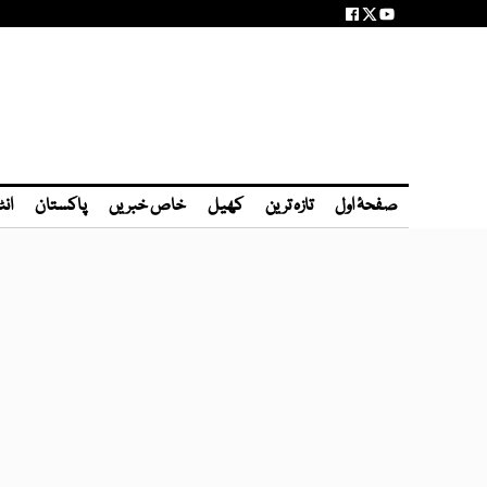
صفحۂ اول
تازہ ترین
کھیل
خاص خبریں
پاکستان
انٹ