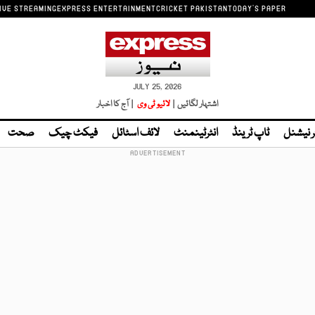
IVE STREAMING
EXPRESS ENTERTAINMENT
CRICKET PAKISTAN
TODAY'S PAPER
JULY 25, 2026
اشتہار لگائیں |
لائیو ٹی وی
| آج کا اخبار
ر نیشنل
ٹاپ ٹرینڈ
انٹرٹینمنٹ
لائف اسٹائل
فیکٹ چیک
صحت