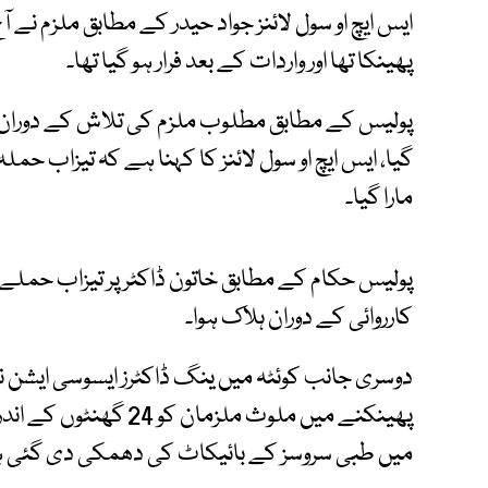
ایس ایچ او سول لائنز جواد حیدر کے مطابق ملزم نے آ
پھینکا تھا اور واردات کے بعد فرار ہو گیا تھا۔
پولیس کے مطابق مطلوب ملزم کی تلاش کے دوران فا
گیا، ایس ایچ او سول لائنز کا کہنا ہے کہ تیزاب 
مارا گیا۔
پولیس حکام کے مطابق خاتون ڈاکٹر پر تیزاب حملے م
کارروائی کے دوران ہلاک ہوا۔
دوسری جانب کوئٹہ میں ینگ ڈاکٹرز ایسوسی ایشن نے 
پھینکنے میں ملوث ملزما
میں طبی سروسز کے بائیکاٹ کی دھمکی دی گئی 