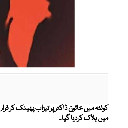
کوئٹہ میں خاتون ڈاکٹر پر تیزاب پھینک کر فرار
میں ہلاک کردیا گیا۔