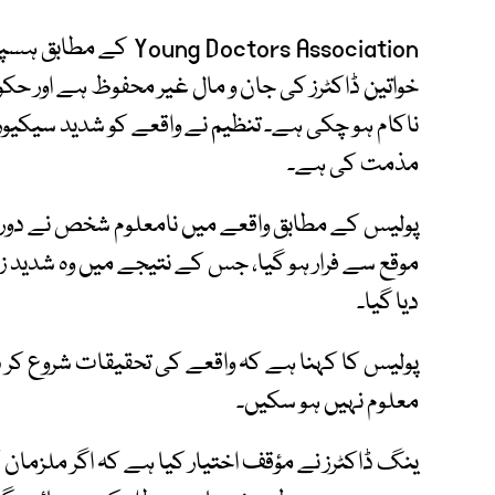
ng Doctors Association
خواتین ڈاکٹرز کی جان و مال غیر محفوظ ہے اور حک
ناکام ہو چکی ہے۔ تنظیم نے واقعے کو شدید سیکیور
مذمت کی ہے۔
پولیس کے مطابق واقعے میں نامعلوم شخص نے دوران ڈیو
موقع سے فرار ہو گیا، جس کے نتیجے میں وہ شدید 
دیا گیا۔
پولیس کا کہنا ہے کہ واقعے کی تحقیقات شروع کر 
معلوم نہیں ہو سکیں۔
ینگ ڈاکٹرز نے مؤقف اختیار کیا ہے کہ اگر ملزمان کو 