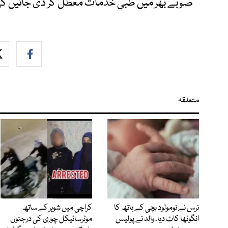
صوبے بھر میں طبی خدمات معطل کر دی جائیں گ
متعلقہ
نرس نے نومولود بچی کے ہاتھ کا
کراچی میں شوہر کے ساتھ
انگوٹھا کاٹ دیا، والد نے پولیس
موٹرسائیکل چوری کی درجنوں