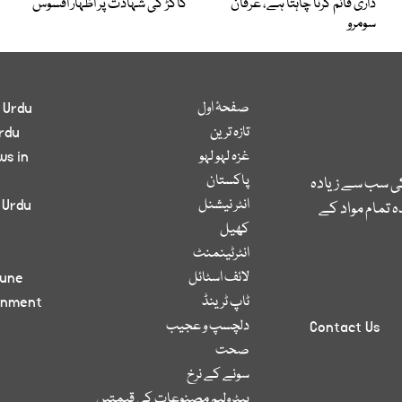
داری قائم کرنا چاہتا ہے، عرفان
کاکڑ کی شہادت پر اظہار افسوس
سومرو
صفحۂ اول
 Urdu
تازہ ترین
rdu
غزہ لہو لہو
ws in
پاکستان
کی سب سے زیادہ
انٹر نیشنل
 Urdu
 تمام مواد کے
کھیل
انٹرٹینمنٹ
لائف اسٹائل
bune
ٹاپ ٹرینڈ
inment
دلچسپ و عجیب
Contact Us
صحت
سونے کے نرخ
پیٹرولیم مصنوعات کی قیمتیں