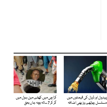
پیٹرول اور ڈیزل کی قیمتوں میں
کراچی میں کھلے مین ہول میں
مسلسل چوتھے روز بھی اضافہ
گر کر 7 سالہ بچہ جاں بحق