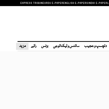
EXPRESS TRIBUNE
URDU E-PAPER
ENGLISH E-PAPER
SINDHI E-PAPER
L
دلچسپ و عجیب
سائنس و ٹیکنالوجی
بزنس
رائے
مزید