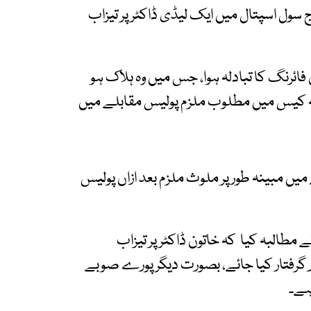
ج سول اسپتال میں ایک لیڈی ڈاکٹر پر تیزاب
ئرنگ کا تبادلہ ہوا، جس میں وہ ہلاک ہو
حملہ کیس میں مطلوب ملزم پولیس مقابلے میں
یں مبینہ طور پر ملوث ملزم بعد ازاں پولیس
مطالبہ کیا کہ خاتون ڈاکٹر پر تیزاب
ن کو 24 گھنٹوں کے اندر گرفتار کیا جائے، بصورت دیگر پورے صوبے
ہے۔