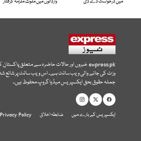
میں درخواست دے دی
وارداتوں میں ملوث ملزمہ گرفتار
express.pk
خبروں اور حالات حاضرہ سے متعلق پاکستان 
وزٹ کی جانے والی ویب سائٹ ہے۔ اس ویب سائٹ پر شائع شدہ
جملہ حقوق بحق ایکسپریس میڈیا گروپ محفوظ ہیں۔
ایکسپریس کے بارے میں
ضابطہ اخلاق
Privacy Policy