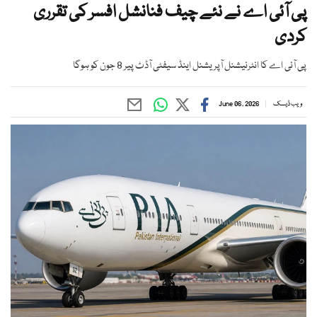
پی آئی اے نے نئے چیف فنانشل افسر کی تقرری
کردی
پی آئی اے کا انٹرنیشنل آپریشنل اینڈ سیفٹی آڈٹ پیر 8 جون کو ہوگا
ویب ڈیسک
June 06, 2026