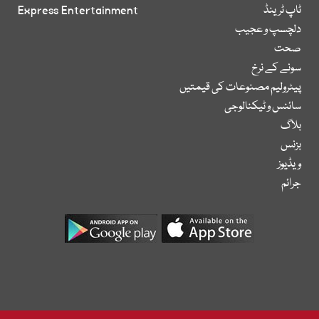
ٹاپ ٹرینڈ
Express Entertainment
دلچسپ و عجیب
صحت
سونے کے نرخ
پیٹرولیم مصنوعات کی قیمتیں
سائنس و ٹیکنالوجی
بلاگ
بزنس
ویڈیوز
جرائم