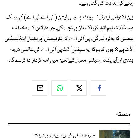
رہنے کی ہدایت کی گئی ہے۔
بین الاقوامی ایئر ٹرانسپورٹ ایسوسی ایشن (آئی اے ٹی اے) کی رسک
بیسڈ آڈٹ ٹیم اتوار کو پاکستان پہنچے گی، جو ایئرلائن کے مختلف
شعبوں کا جائزہ لے گی، پی آئی اے کا انٹرنیشنل آپریشنل اینڈ سیفٹی
آڈٹ پیر 8 جون کو ہوگا، یہ سیفٹی آڈٹ پی آئی اے کی عالمی درجہ
بندی اور آپریشنل سیفٹی معیار کے تعین میں اہم کردار ادا کرے گا۔
متعلقہ
میر رضا علی کیس میں اہم پیشرفت