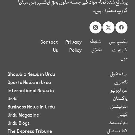
پر شائع شدہ تمام مواد کے جملہ حقوق بحق ایکسپریس میڈیا
گروپ محفوظ ہیں۔
ایکسپریس
ضابطہ
Privacy
Contact
کے بارے
اخلاق
Policy
Us
میں
صفحۂ اول
Showbiz News in Urdu
تازہ ترین
Sports News in Urdu
غزہ لہو لہو
International News in
پاکستان
Urdu
انٹر نیشنل
Business News in Urdu
کھیل
Urdu Magazine
انٹرٹینمنٹ
Urdu Blogs
لائف اسٹائل
The Express Tribune