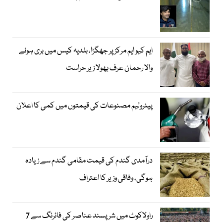
ایم کیو ایم مرکز پر جھگڑا، بلدیہ کیس میں بری ہونے
والا رحمان عرف بھولا زیر حراست
پیٹرولیم مصنوعات کی قیمتوں میں کمی کا اعلان
درآمدی گندم کی قیمت مقامی گندم سے زیادہ
ہوگی، وفاقی وزیر کا اعتراف
راولاکوٹ میں شرپسند عناصر کی فائرنگ سے 7