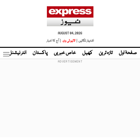
AUGUST 04, 2026
اشتہار لگائیں |
لائیو ٹی وی
| آج کا اخبار
صفحۂ اول
تازہ ترین
کھیل
خاص خبریں
پاکستان
انٹر نیشنل
ٹا