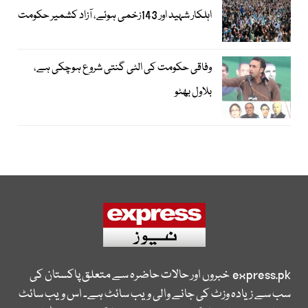
اہلکار شہید اور 143زخمی ہوئے، آزاد کشمیر حکومت
وفاقی حکومت کی الٹی گنتی شروع ہوچکی ہے،
بلاول بھٹو
express.pk
خبروں اور حالات حاضرہ سے متعلق پاکستان کی
سب سے زیادہ وزٹ کی جانے والی ویب سائٹ ہے۔ اس ویب سائٹ