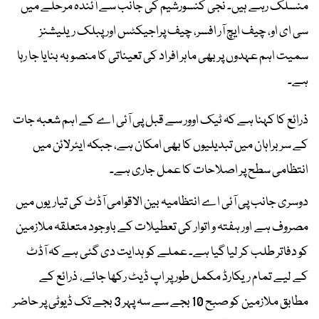
منسلک رہے ہیں۔ نجی کنسورشیم کی جانب سے آئندہ مرحلے میں
سی ای او، چیف ایچ آر افسر، چیف پراجیکٹس اور پبلک ریلیشنز
سمیت اہم عہدوں پر بھی ماہر افراد کی تعیناتی کا منصوبہ بنایا جا رہا
ہے۔
ذرائع کا کہنا ہے کہ ٹیک اوور سے قبل پی آئی اے کے اہم شعبہ جات
کے سربراہان میں تبدیلیوں کا بھی امکان ہے، جبکہ ایئرلائن میں
انتظامی سطح پر اصلاحات کا عمل جاری ہے۔
دوسری جانب پی آئی اے انتظامیہ بین الاقوامی آڈٹ کی تیاریوں میں
مصروف ہے اور ہفتہ و اتوار کی تعطیلات کے باوجود متعلقہ ملازمین
کو دفاتر طلب کر لیا گیا ہے۔ عملے کو ہدایت دی گئی ہے کہ آڈٹ
کے لیے تمام ریکارڈ مکمل طور پر اپ ڈیٹ رکھا جائے، ذرائع کے
مطابق ملازمین کو صبح 10 بجے سے سہ پہر 3 بجے تک ڈیوٹی پر حاضر