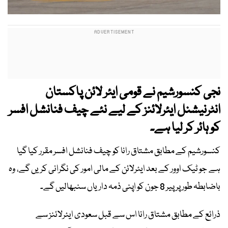
نجی کنسورشیم نے قومی ایئر لائن پاکستان
انٹرنیشنل ایئرلائنز کے لیے نئے چیف فنانشل افسر
کو ہائر کر لیا ہے۔
کنسورشیم کے مطابق مشتاق رانا کو چیف فنانشل افسر مقرر کیا گیا
ہے جو ٹیک اوور کے بعد ایئرلائن کے مالی امور کی نگرانی کریں گے، وہ
باضابطہ طور پر پیر 8 جون کو اپنی ذمہ داریاں سنبھالیں گے۔
ذرائع کے مطابق مشتاق رانا اس سے قبل سعودی ایئرلائنز سے