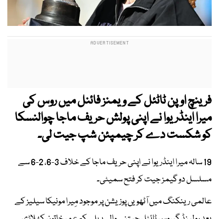
فرینچ اوپن ٹاٹئل کے ویمنز فائنل میں روس کی
میرا اینڈریوا نے اپنی پولش حریف ماجا چوالنسکا
کو شکست دے کر چیمپئن شپ جیت لی۔
19 سالہ میرا اینڈریوا نے اپنی حریف ماجا کے خلاف 3-6، 2-6 سے
مسلسل دو گیمز جیت کر فتح سمیٹی۔
عالمی رینکنگ میں آٹھویں پوزیشن پر موجود مِیرا مونیکا سیلیز کے
بعد رولینڈ گیروس ٹائٹل جیتنے والی پہلی کم عمر خاتون کھلاڑی