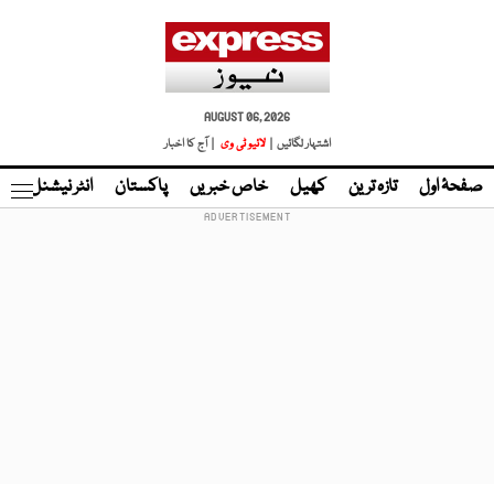
AUGUST 06, 2026
اشتہار لگائیں |
لائیو ٹی وی
| آج کا اخبار
صفحۂ اول
تازہ ترین
کھیل
خاص خبریں
پاکستان
انٹر نیشنل
ٹا