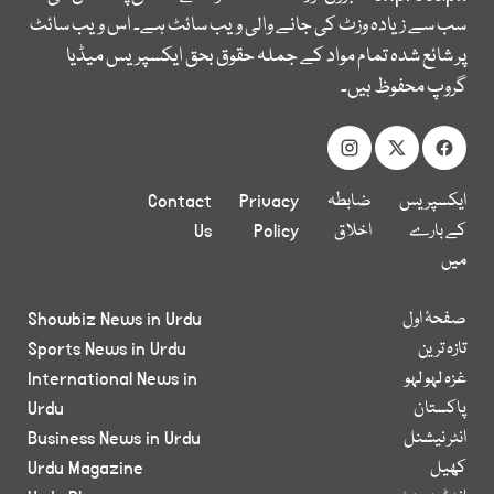
سب سے زیادہ وزٹ کی جانے والی ویب سائٹ ہے۔ اس ویب سائٹ
پر شائع شدہ تمام مواد کے جملہ حقوق بحق ایکسپریس میڈیا
گروپ محفوظ ہیں۔
ایکسپریس
ضابطہ
Privacy
Contact
کے بارے
اخلاق
Policy
Us
میں
صفحۂ اول
Showbiz News in Urdu
تازہ ترین
Sports News in Urdu
غزہ لہو لہو
International News in
پاکستان
Urdu
انٹر نیشنل
Business News in Urdu
کھیل
Urdu Magazine