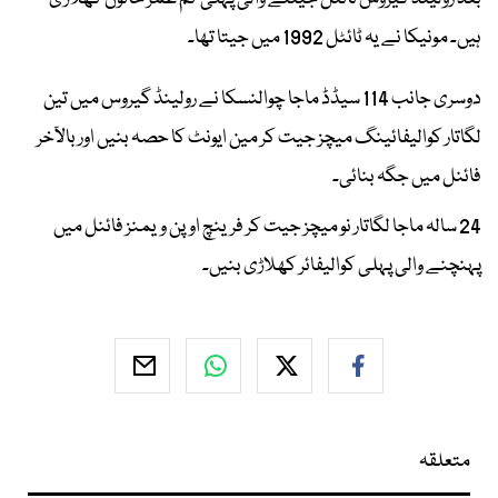
ہیں۔ مونیکا نے یہ ٹائٹل 1992 میں جیتا تھا۔
دوسری جانب 114 سیڈڈ ماجا چوالنسکا نے رولینڈ گیروس میں تین
لگاتار کوالیفائینگ میچز جیت کر مین ایونٹ کا حصہ بنیں اور بالآخر
فائنل میں جگہ بنائی۔
24 سالہ ماجا لگاتار نو میچز جیت کر فرینچ اوپن ویمنز فائنل میں
پہنچنے والی پہلی کوالیفائر کھلاڑی بنیں۔
متعلقہ