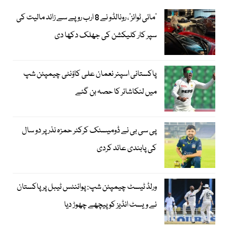
’مائی ٹوائز‘، رونالڈو نے 8 ارب روپے سے زائد مالیت کی
سپر کار کلیکشن کی جھلک دکھا دی
پاکستانی اسپنر نعمان علی کاؤنٹی چیمپئن شپ
میں لنکاشائر کا حصہ بن گئے
پی سی بی نے ڈومیسٹک کرکٹر حمزہ نذر پر دو سال
کی پابندی عائد کردی
ورلڈ ٹیسٹ چیمپئن شپ: پوائنٹس ٹیبل پر پاکستان
نے ویسٹ انڈیز کو پیچھے چھوڑ دیا