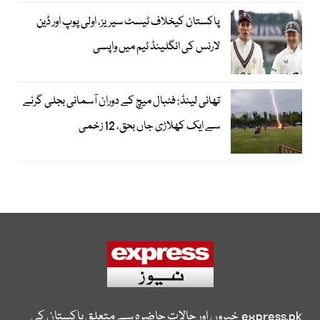
پاکستان کیخلاف ٹیسٹ سیریز، اولی پوپ اور ڈین
لارنس کی انگلینڈ ٹیم میں واپسی
تھائی لینڈ: فٹبال میچ کے دوران آسمانی بجلی گرنے
سے ایک کھلاڑی جاں بحق، 12 زخمی
express.pk
خبروں اور حالات حاضرہ سے متعلق پاکستان کی