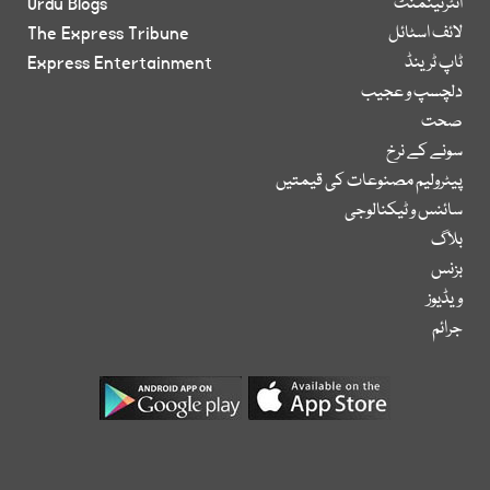
انٹرٹینمنٹ
Urdu Blogs
لائف اسٹائل
The Express Tribune
ٹاپ ٹرینڈ
Express Entertainment
دلچسپ و عجیب
صحت
سونے کے نرخ
پیٹرولیم مصنوعات کی قیمتیں
سائنس و ٹیکنالوجی
بلاگ
بزنس
ویڈیوز
جرائم