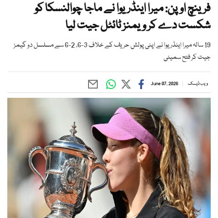
فرینچ اوپن: میرا اینڈریوا نے ماجا چوالنسکا کو
شکست دے کر ویمنز ٹائٹل جیت لیا
19 سالہ میرا اینڈریوا نے اپنی پولش حریف کے خلاف 3-6، 2-6 سے مسلسل دو گیمز
جیت کر فتح سمیٹی
ویب ڈیسک
June 07, 2026