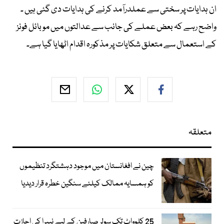
ان ہدایات پر سختی سے عملدرآمد کرنے کی ہدایات دی گئی ہیں ۔
واضح رہے کہ بعض عملے کی جانب سے عدالتوں میں موبائل فونز
کے استعمال سے متعلق شکایات پر مذکورہ اقدام اٹھایا گیا ہے۔
متعلقہ
چین نے افغانستان میں موجود دہشتگرد تنظیموں
کو ہمسایہ ممالک کیلئے سنگین خطرہ قرار دیدیا
25 کلوواٹ تک سولر صارفین کے لیے نیپرا کی اجازت