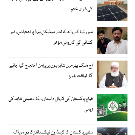
کی شرط ختم
میر رضا کے والد کا نئے میڈیکل بورڈ پر اعتراض، قبر
کشائی کی کارروائی مؤخر
آج ملک بھر میں شاہراہوں پر پرامن احتجاج کیا جائے
گا، لیاقت بلوچ
قیامِ پاکستان کی لازوال داستان، ایک عینی شاہد کی
زبانی
سفیرِ پاکستان کا کیلڈرون ٹیکسٹائلز کا دورہ، پاک