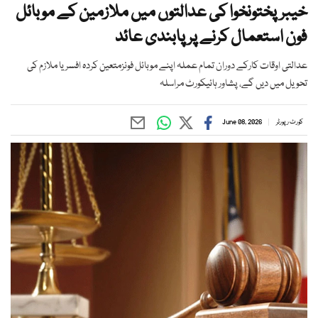
خیبرپختونخوا کی عدالتوں میں ملازمین کے موبائل
فون استعمال کرنے پر پابندی عائد
عدالتی اوقات کارکے دوران تمام عملہ اپنے موبائل فونزمتعین کردہ افسر یا ملازم کی
تحویل میں دیں گے، پشاور ہائیکورٹ مراسلہ
کورٹ رپورٹر
June 08, 2026