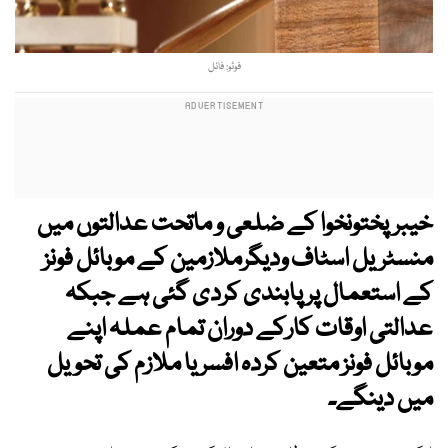
فوٹو: فائل
خیبرپختونخوا کے ضلعی و ماتحت عدالتوں میں
منسٹریل اسٹاف ودیگرملازمین کے موبائل فونز
کے استعمال پر پابندی کردی گئی ہے جبکہ
عدالتی اوقات کارکے دوران تمام عملہ اپنے
موبائل فونز متعین کردہ افسر یا ملازم کی تحویل
میں دینگے۔