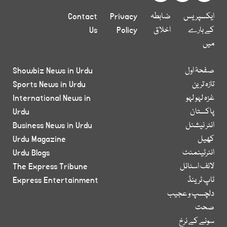
ایکسپریس
ضابطہ
Privacy
Contact
کے بارے
اخلاق
Policy
Us
میں
صفحۂ اول
Showbiz News in Urdu
تازہ ترین
Sports News in Urdu
غزہ لہو لہو
International News in
پاکستان
Urdu
انٹر نیشنل
Business News in Urdu
کھیل
Urdu Magazine
انٹرٹینمنٹ
Urdu Blogs
لائف اسٹائل
The Express Tribune
ٹاپ ٹرینڈ
Express Entertainment
دلچسپ و عجیب
صحت
سونے کے نرخ