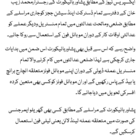
ایکسپریس نیوز کے مطابق پشاور ہائیکورٹ کے رجسٹرارمحمد زیب
خان کے دفترسے تمام ڈسٹرکٹ اینڈ سیشن ججز کوجاری مراسلے کے
مطابق ضلعی وماتحت عدالتوں میں تمام منسٹریل ودیگر عملے کو
عدالتی اوقات کار کے دوران موبائل فون کے استعمال سے روکا جائے۔
واضح رہے کہ اس سے قبل بھی پشاورہائیکورٹ اس ضمن میں ہدایات
جاری کرچکی ہے لہذا ضلعی عدالتوں میں کام کرنے والا تمام
منسٹریل عملہ ڈیوٹی کے دوران اپنے موبائل فونز متعلقہ انچارج برانچ
یا ہیڈ کے پاس رکھیں گے اور ان موبائل فونز کوکسی بھی متعین کردہ
افسرکی تحویل میں دیاجائے گا۔
پشاور ہائیکورٹ کے مراسلے کے مطابق کسی بھی گھریلو ایمرجنسی
کی صورت میں متعلقہ عملہ لینڈ لائن یعنی ٹیلی فون استعمال
کرسکیں گے۔