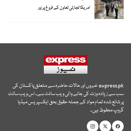
امریکا تجارتی تعاون کے فروغ پر زور
express.pk
خبروں اور حالات حاضرہ سے متعلق پاکستان کی
سب سے زیادہ وزٹ کی جانے والی ویب سائٹ ہے۔ اس ویب سائٹ
پر شائع شدہ تمام مواد کے جملہ حقوق بحق ایکسپریس میڈیا
گروپ محفوظ ہیں۔