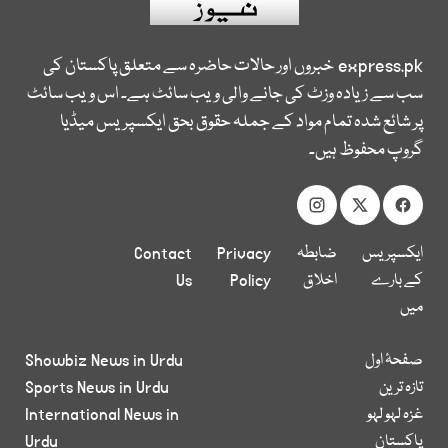
express.pk
خبروں اور حالات حاضرہ سے متعلق پاکستان کی
سب سے زیادہ وزٹ کی جانے والی ویب سائٹ ہے۔ اس ویب سائٹ
پر شائع شدہ تمام مواد کے جملہ حقوق بحق ایکسپریس میڈیا
گروپ محفوظ ہیں۔
ایکسپریس
ضابطہ
Privacy
Contact
کے بارے
اخلاق
Policy
Us
میں
صفحۂ اول
Showbiz News in Urdu
تازہ ترین
Sports News in Urdu
غزہ لہو لہو
International News in
پاکستان
Urdu