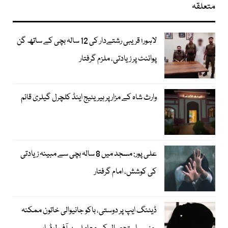
متعلقہ
لاہور؛ قریبی رشتےدار کی 12 سالہ بچی کے ساتھ گن
پوائنٹ پر زیادتی، ملزم گرفتار
وارث شاہ کے مزار پر ہیریٹیج اینڈ کلچرل گیلری قائم
علی پور: مسجد میں 8 سالہ بچی سے مبینہ زیادتی
کی کوشش، امام گرفتار
ڈیٹنگ ایپ پر دوستی، باکو جانیوالی خاتون ممکنہ