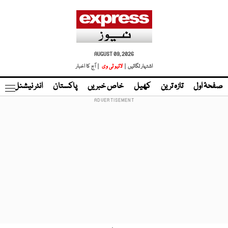
AUGUST 09, 2026
اشتہار لگائیں |
لائیو ٹی وی
| آج کا اخبار
صفحۂ اول
تازہ ترین
کھیل
خاص خبریں
پاکستان
انٹر نیشنل
ٹا