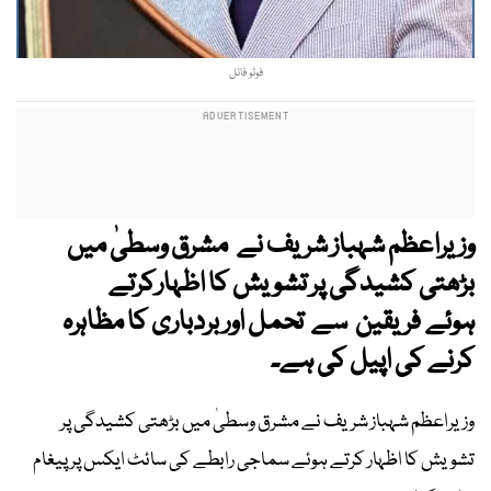
فوٹو فائل
وزیراعظم شہباز شریف نے مشرق وسطیٰ میں
بڑھتی کشیدگی پر تشویش کا اظہارکرتے
ہوئے فریقین سے تحمل اور بردباری کا مظاہرہ
کرنے کی اپیل کی ہے۔
وزیراعظم شہباز شریف نے مشرق وسطیٰ میں بڑھتی کشیدگی پر
تشویش کا اظہار کرتے ہوئے سماجی رابطے کی سائٹ ایکس پر پیغام