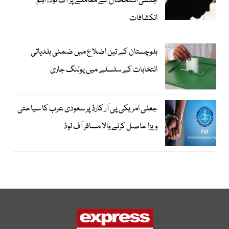
جنسی استحصال کے معاملے پر آف لوڈ، اہم
انکشافات
بلوچستان کے تین اضلاع میں ضمنی بلدیاتی
انتخابات کے سلسلے میں پولنگ جاری
جعلی امریکی پی آر کارڈ پر سعودی عرب کا سیاحتی
ویزا حاصل کرنے والا مسافر آف لوڈ