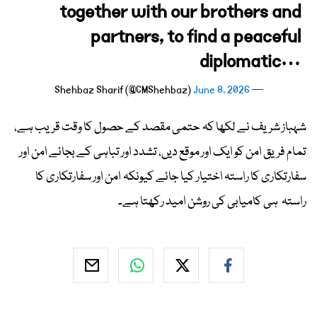
together with our brothers and
partners, to find a peaceful
diplomatic…
June 8, 2026
— Shehbaz Sharif (@CMShehbaz)
شہباز شریف نے لکھا کہ حتمی مقصد کے حصول کا وقت قریب ہے،
تمام فریق امن کو ایک اور موقع دیں، تشدد اور تباہی کے بجائے امن اور
سفارتکاری کا راستہ اختیار کیا جائے کیونکہ امن اور سفارتکاری کا
راستہ ہی کامیابی کی روشن امید رکھتا ہے۔