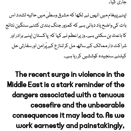
جاری کیا۔
اپنے پیغام میں انہوں نے لکھا کہ مشرق وسطیٰ میں حالیہ تشدد اس
بات کی واضح یاد دہانی ہے کہ کمزور جنگ بندی کتنے سنگین نتائج
کا باعث بن سکتی ہے۔ وزیراعظم نے کہا کہ پاکستان اپنے برادر اور
شراکت دار ممالک کے ساتھ مل کر تنازع کے پُرامن اور سفارتی حل
کیلئے سنجیدہ کوششیں کر رہا ہے۔
The recent surge in violence in the
Middle East is a stark reminder of the
dangers associated with a tenuous
ceasefire and the unbearable
consequences it may lead to. As we
work earnestly and painstakingly,