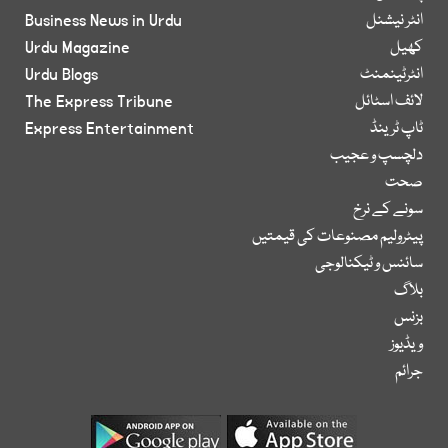
انٹر نیشنل
Business News in Urdu
کھیل
Urdu Magazine
انٹرٹینمنٹ
Urdu Blogs
لائف اسٹائل
The Express Tribune
ٹاپ ٹرینڈ
Express Entertainment
دلچسپ و عجیب
صحت
سونے کے نرخ
پیٹرولیم مصنوعات کی قیمتیں
سائنس و ٹیکنالوجی
بلاگ
بزنس
ویڈیوز
جرائم