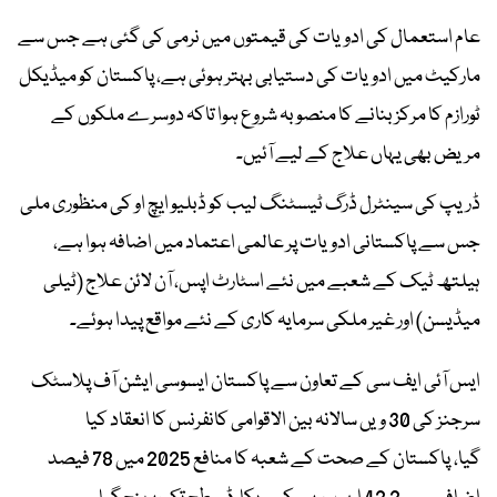
عام استعمال کی ادویات کی قیمتوں میں نرمی کی گئی ہے جس سے
مارکیٹ میں ادویات کی دستیابی بہتر ہوئی ہے، پاکستان کو میڈیکل
ٹورازم کا مرکز بنانے کا منصوبہ شروع ہوا تاکہ دوسرے ملکوں کے
مریض بھی یہاں علاج کے لیے آئیں۔
ڈریپ کی سینٹرل ڈرگ ٹیسٹنگ لیب کو ڈبلیو ایچ او کی منظوری ملی
جس سے پاکستانی ادویات پر عالمی اعتماد میں اضافہ ہوا ہے،
ہیلتھ ٹیک کے شعبے میں نئے اسٹارٹ اپس، آن لائن علاج (ٹیلی
میڈیسن) اور غیر ملکی سرمایہ کاری کے نئے مواقع پیدا ہوئے۔
ایس آئی ایف سی کے تعاون سے پاکستان ایسوسی ایشن آف پلاسٹک
سرجنز کی 30 ویں سالانہ بین الاقوامی کانفرنس کا انعقاد کیا
گیا، پاکستان کے صحت کے شعبہ کا منافع 2025 میں 78 فیصد