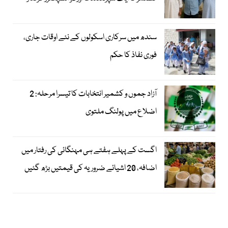
سندھ میں سرکاری اسکولوں کے نئے اوقات جاری،
فوری نفاذ کا حکم
آزاد جموں و کشمیر انتخابات کا تیسرا مرحلہ: 2
اضلاع میں پولنگ ملتوی
اگست کے پہلے ہفتے ہی مہنگائی کی رفتار میں
اضافہ، 20 اشیائے ضروریہ کی قیمتیں بڑھ گئیں