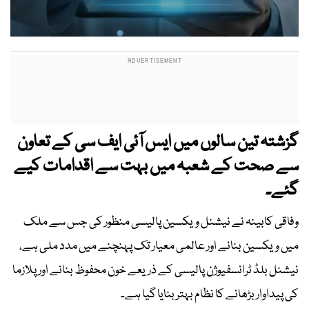
گزشتہ تین سالوں میں ایس آئی ایف سی کے تعاون
سے صحت کے شعبہ میں بہت سے اقدامات کیے
گئے۔
وفاقی کابینہ نے نیشنل ویکسین پالیسی منظور کی جس سے ملک
میں ویکسین بنانے اور عالمی معیار تک پہنچنے میں مدد ملی ہے،
نیشنل بلڈ ٹرانسفیوژن پالیسی کے ذریعے خون محفوظ بنانے اور پلازما
کی پیداوار بڑھانے کا نظام بہتر بنایا گیا ہے۔