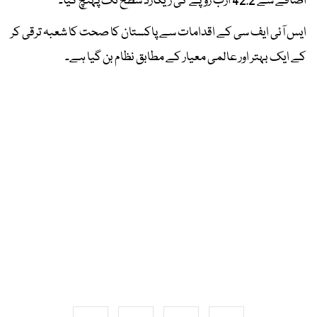
اضافے سے 42.2 ارب روپے کی ریکارڈ سطح تک پہنچ گیا۔
ایس آئی ایف سی کے اقدامات سے پاکستان کا صحت کا شعبہ ترقی کر
کے ایک بہتر اور عالمی معیار کے مطابق نظام بن گیا ہے۔