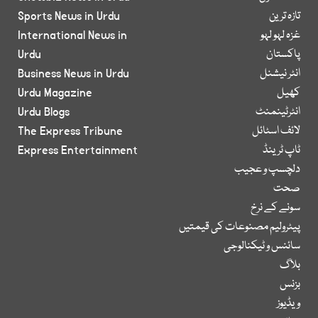
تازہ ترین
Sports News in Urdu
غزہ لہو لہو
International News in
پاکستان
Urdu
انٹر نیشنل
Business News in Urdu
کھیل
Urdu Magazine
انٹرٹینمنٹ
Urdu Blogs
لائف اسٹائل
The Express Tribune
ٹاپ ٹرینڈ
Express Entertainment
دلچسپ و عجیب
صحت
سونے کے نرخ
پیٹرولیم مصنوعات کی قیمتیں
سائنس و ٹیکنالوجی
بلاگ
بزنس
ویڈیوز