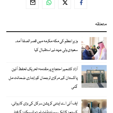
متعلقہ
وزیرِ اعظم کی مکہ مکرمہ میں قصر الصفا آمد،
سعودی ولی عہد نے استقبال کیا
آزاد کشمیر احتجاج پر مقدمہ؛ تحریک تحفظ آئین
پاکستان کے مرکزی ترجمان کو راہداری ضمانت مل
گئی
ایف آئی اے اینٹی کرپشن سرکل کی بڑی کارروائی،
کسٹمز کا ایک سپرنٹنڈنٹ اور دو انسپکٹرز گرفتار