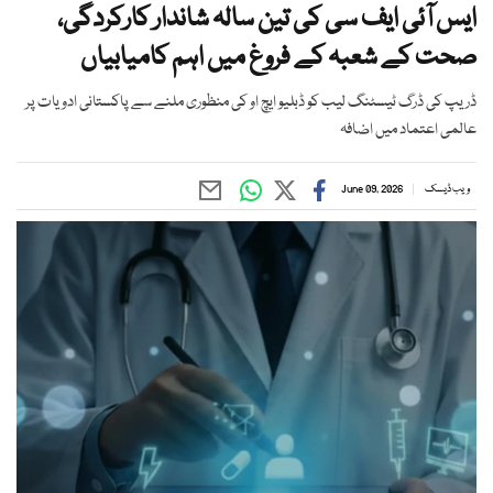
ایس آئی ایف سی کی تین سالہ شاندار کارکردگی،
صحت کے شعبہ کے فروغ میں اہم کامیابیاں
ڈریپ کی ڈرگ ٹیسٹنگ لیب کو ڈبلیو ایچ او کی منظوری ملنے سے پاکستانی ادویات پر
عالمی اعتماد میں اضافہ
ویب ڈیسک
June 09, 2026