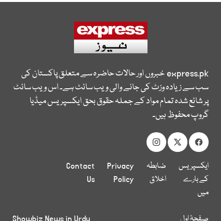
express.pk
خبروں اور حالات حاضرہ سے متعلق پاکستان کی
سب سے زیادہ وزٹ کی جانے والی ویب سائٹ ہے۔ اس ویب سائٹ
پر شائع شدہ تمام مواد کے جملہ حقوق بحق ایکسپریس میڈیا
گروپ محفوظ ہیں۔
ایکسپریس
ضابطہ
Privacy
Contact
کے بارے
اخلاق
Policy
Us
میں
صفحۂ اول
Showbiz News in Urdu