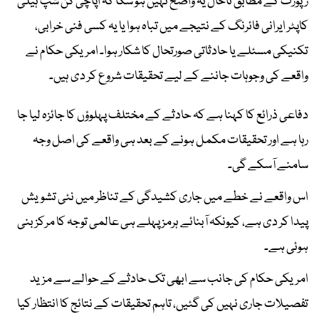
رپورٹ کے مطابق تاحال یہ واضح نہیں ہو سکا کہ اپاچی گن شپ ہیلی
کاپٹر ایرانی فائرنگ کے نتیجے میں تباہ ہوا یا یہ کسی فنی خرابی،
تکنیکی مسئلے یا حادثاتی صورتحال کا شکار ہوا۔ امریکی حکام نے
واقعے کی وجوہات جاننے کے لیے تحقیقات شروع کر دی ہیں۔
دفاعی ذرائع کا کہنا ہے کہ حادثے کے مختلف پہلوؤں کا جائزہ لیا جا
رہا ہے اور تحقیقات مکمل ہونے کے بعد ہی واقعے کی اصل وجہ
سامنے آسکے گی۔
اس واقعے نے خطے میں جاری کشیدگی کے تناظر میں نئی تشویش
پیدا کر دی ہے، کیونکہ آبنائے ہرمز پہلے ہی عالمی توجہ کا مرکز بنی
ہوئی ہے۔
امریکی حکام کی جانب سے ابھی تک حادثے کے حوالے سے مزید
تفصیلات جاری نہیں کی گئیں، تاہم تحقیقات کے نتائج کا انتظار کیا