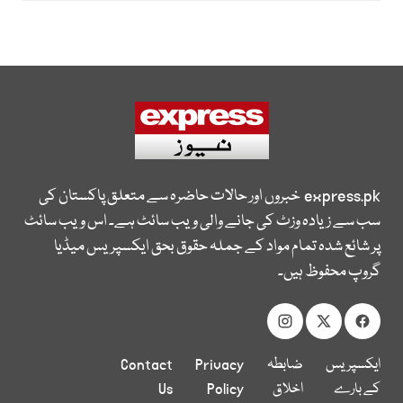
express.pk
خبروں اور حالات حاضرہ سے متعلق پاکستان کی
سب سے زیادہ وزٹ کی جانے والی ویب سائٹ ہے۔ اس ویب سائٹ
پر شائع شدہ تمام مواد کے جملہ حقوق بحق ایکسپریس میڈیا
گروپ محفوظ ہیں۔
ایکسپریس
ضابطہ
Privacy
Contact
کے بارے
اخلاق
Policy
Us