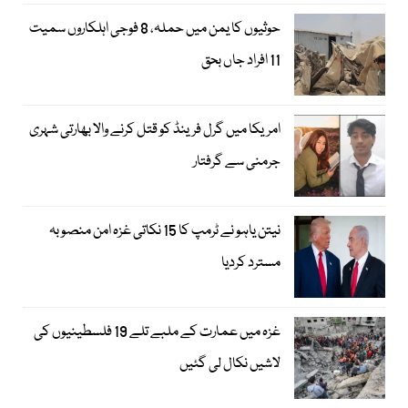
حوثیوں کا یمن میں حملہ، 8 فوجی اہلکاروں سمیت
11 افراد جاں بحق
امریکا میں گرل فرینڈ کو قتل کرنے والا بھارتی شہری
جرمنی سے گرفتار
نیتن یاہو نے ٹرمپ کا 15 نکاتی غزہ امن منصوبہ
مسترد کردیا
غزہ میں عمارت کے ملبے تلے 19 فلسطینیوں کی
لاشیں نکال لی گئیں