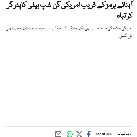
آبنائے ہرمز کے قریب امریکی گن شپ ہیلی کاپٹر گر
کر تباہ
امریکی حکام کی جانب سے ابھی تک حادثے کے حوالے سے مزید تفصیلات جاری نہیں
کی گئیں
ویب ڈیسک
June 09, 2026