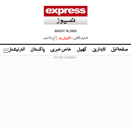
AUGUST 10, 2026
اشتہار لگائیں |
لائیو ٹی وی
| آج کا اخبار
صفحۂ اول
تازہ ترین
کھیل
خاص خبریں
پاکستان
انٹر نیشنل
ٹا