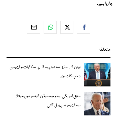
جا رہا ہے۔
متعلقہ
ایران کے ساتھ محدود پیمانے پر مذاکرات جاری ہیں،
ٹرمپ کا دعویٰ
سابق امریکی صدر جوبائیڈن کینسر میں مبتلا،
بیماری مزید پھیل گئی