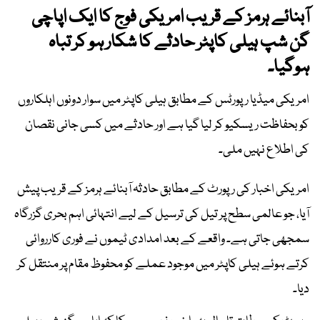
آبنائے ہرمز کے قریب امریکی فوج کا ایک اپاچی
گن شپ ہیلی کاپٹر حادثے کا شکار ہو کر تباہ
ہوگیا۔
امریکی میڈیا رپورٹس کے مطابق ہیلی کاپٹر میں سوار دونوں اہلکاروں
کو بحفاظت ریسکیو کر لیا گیا ہے اور حادثے میں کسی جانی نقصان
کی اطلاع نہیں ملی۔
امریکی اخبار کی رپورٹ کے مطابق حادثہ آبنائے ہرمز کے قریب پیش
آیا، جو عالمی سطح پر تیل کی ترسیل کے لیے انتہائی اہم بحری گزرگاہ
سمجھی جاتی ہے۔ واقعے کے بعد امدادی ٹیموں نے فوری کارروائی
کرتے ہوئے ہیلی کاپٹر میں موجود عملے کو محفوظ مقام پر منتقل کر
دیا۔