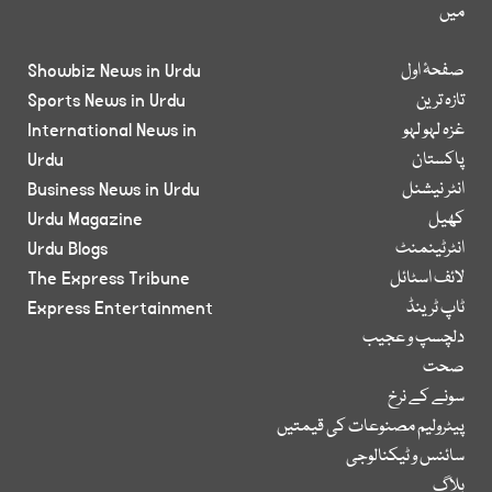
میں
صفحۂ اول
Showbiz News in Urdu
تازہ ترین
Sports News in Urdu
غزہ لہو لہو
International News in
پاکستان
Urdu
انٹر نیشنل
Business News in Urdu
کھیل
Urdu Magazine
انٹرٹینمنٹ
Urdu Blogs
لائف اسٹائل
The Express Tribune
ٹاپ ٹرینڈ
Express Entertainment
دلچسپ و عجیب
صحت
سونے کے نرخ
پیٹرولیم مصنوعات کی قیمتیں
سائنس و ٹیکنالوجی
بلاگ