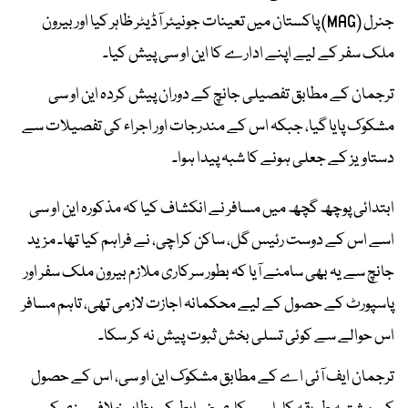
جنرل (MAG) پاکستان میں تعینات جونیئر آڈیٹر ظاہر کیا اور بیرون
ملک سفر کے لیے اپنے ادارے کا این او سی پیش کیا۔
ترجمان کے مطابق تفصیلی جانچ کے دوران پیش کردہ این او سی
مشکوک پایا گیا، جبکہ اس کے مندرجات اور اجراء کی تفصیلات سے
دستاویز کے جعلی ہونے کا شبہ پیدا ہوا۔
ابتدائی پوچھ گچھ میں مسافر نے انکشاف کیا کہ مذکورہ این او سی
اسے اس کے دوست رئیس گل، ساکن کراچی، نے فراہم کیا تھا۔ مزید
جانچ سے یہ بھی سامنے آیا کہ بطور سرکاری ملازم بیرون ملک سفر اور
پاسپورٹ کے حصول کے لیے محکمانہ اجازت لازمی تھی، تاہم مسافر
اس حوالے سے کوئی تسلی بخش ثبوت پیش نہ کر سکا۔
ترجمان ایف آئی اے کے مطابق مشکوک این او سی، اس کے حصول