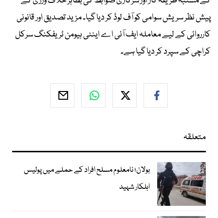
کے مشتبہ طریقہ کار اور سرکاری ضوابط کی بظاہر خلاف ورزی کے
پیش نظر سریش سوامی کو آف لوڈ کر دیا گیا۔ مزید تصدیق اور قانونی
کارروائی کے لیے معاملہ ایف آئی اے اینٹی ہیومن ٹریفکنگ سرکل
کراچی کے سپرد کر دیا گیا ہے۔
متعلقہ
بولان؛ نامعلوم مسلح افراد کے حملے میں پولیس
اہلکار شہید