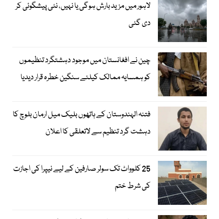
لاہور میں مزید بارش ہوگی یا نہیں، نئی پیشگوئی کر
دی گئی
چین نے افغانستان میں موجود دہشتگرد تنظیموں
کو ہمسایہ ممالک کیلئے سنگین خطرہ قرار دیدیا
فتنہ الہندوستان کے ہاتھوں بلیک میل ارمان بلوچ کا
دہشت گرد تنظیم سے لاتعلقی کا اعلان
25 کلوواٹ تک سولر صارفین کے لیے نیپرا کی اجازت
کی شرط ختم