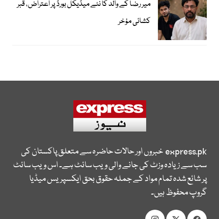
میر رضا کے والد کا نئے میڈیکل بورڈ پر اعتراض، قبر
کشائی مؤخر
express.pk
خبروں اور حالات حاضرہ سے متعلق پاکستان کی
سب سے زیادہ وزٹ کی جانے والی ویب سائٹ ہے۔ اس ویب سائٹ
پر شائع شدہ تمام مواد کے جملہ حقوق بحق ایکسپریس میڈیا
گروپ محفوظ ہیں۔