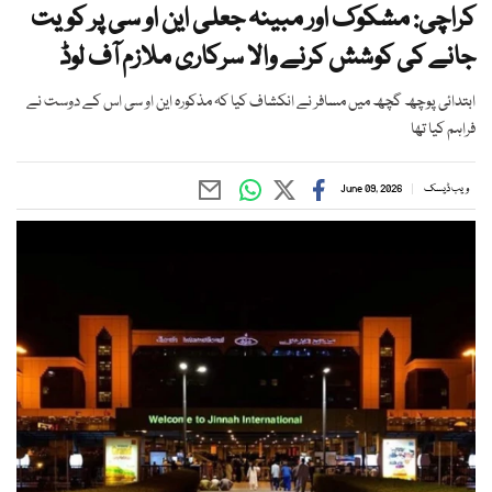
کراچی: مشکوک اور مبینہ جعلی این او سی پر کویت
جانے کی کوشش کرنے والا سرکاری ملازم آف لوڈ
ابتدائی پوچھ گچھ میں مسافر نے انکشاف کیا کہ مذکورہ این او سی اس کے دوست نے
فراہم کیا تھا
ویب ڈیسک
June 09, 2026