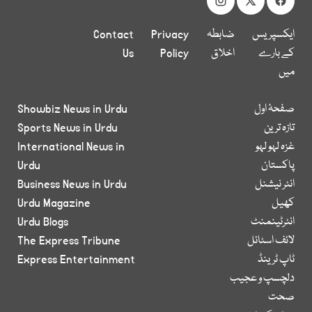
ایکسپریس
ضابطہ
Privacy
Contact
کے بارے
اخلاق
Policy
Us
میں
صفحۂ اول
Showbiz News in Urdu
تازہ ترین
Sports News in Urdu
غزہ لہو لہو
International News in
پاکستان
Urdu
انٹر نیشنل
Business News in Urdu
کھیل
Urdu Magazine
انٹرٹینمنٹ
Urdu Blogs
لائف اسٹائل
The Express Tribune
ٹاپ ٹرینڈ
Express Entertainment
دلچسپ و عجیب
صحت