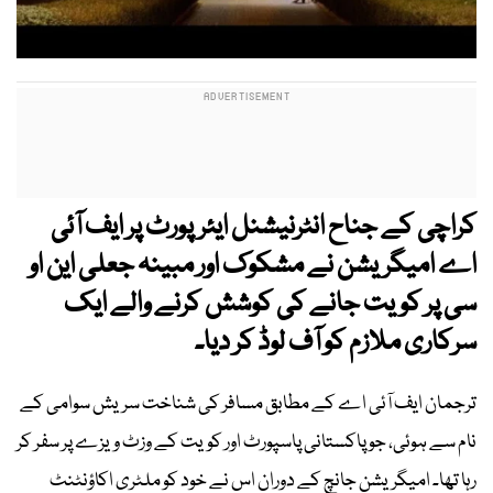
کراچی کے جناح انٹرنیشنل ایئرپورٹ پر ایف آئی
اے امیگریشن نے مشکوک اور مبینہ جعلی این او
سی پر کویت جانے کی کوشش کرنے والے ایک
سرکاری ملازم کو آف لوڈ کر دیا۔
ترجمان ایف آئی اے کے مطابق مسافر کی شناخت سریش سوامی کے
نام سے ہوئی، جو پاکستانی پاسپورٹ اور کویت کے وزٹ ویزے پر سفر کر
رہا تھا۔ امیگریشن جانچ کے دوران اس نے خود کو ملٹری اکاؤنٹنٹ