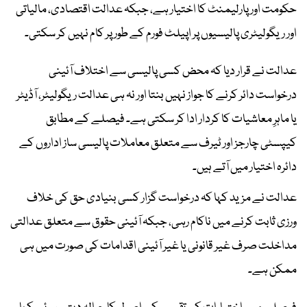
حکومت اور پارلیمنٹ کا اختیار ہے، جبکہ عدالت اقتصادی، مالیاتی
اور ریگولیٹری پالیسیوں پر اپیلٹ فورم کے طور پر کام نہیں کر سکتی۔
عدالت نے قرار دیا کہ محض کسی پالیسی سے اختلاف آئینی
درخواست دائر کرنے کا جواز نہیں بنتا اور نہ ہی عدالت ریگولیٹر، آڈیٹر
یا ماہرِ معاشیات کا کردار ادا کر سکتی ہے۔ فیصلے کے مطابق
کیپسٹی چارجز اور ٹیرف سے متعلق معاملات پالیسی ساز اداروں کے
دائرہ اختیار میں آتے ہیں۔
عدالت نے مزید کہا کہ درخواست گزار کسی بنیادی حق کی خلاف
ورزی ثابت کرنے میں ناکام رہی، جبکہ آئینی حقوق سے متعلق عدالتی
مداخلت صرف غیر قانونی یا غیر آئینی اقدامات کی صورت میں ہی
ممکن ہے۔