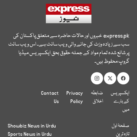
express.pk
خبروں اور حالات حاضرہ سے متعلق پاکستان کی
سب سے زیادہ وزٹ کی جانے والی ویب سائٹ ہے۔ اس ویب سائٹ
پر شائع شدہ تمام مواد کے جملہ حقوق بحق ایکسپریس میڈیا
گروپ محفوظ ہیں۔
ایکسپریس
ضابطہ
Privacy
Contact
کے بارے
اخلاق
Policy
Us
میں
صفحۂ اول
Showbiz News in Urdu
تازہ ترین
Sports News in Urdu