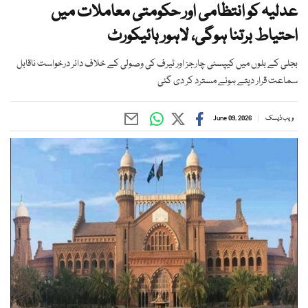
عدلیہ کو انتظامی اور حکومتی معاملات میں
احتیاط برتنا ہوگی، لاہور ہائیکورٹ
بجلی کے بلوں میں کیپسٹی چارجز اور ٹیرف کی وصولی کے خلاف دائر درخواست ناقابل
سماعت قرار دیتے ہوئے مسترد کر دی گئی
ویب ڈیسک
June 09, 2026