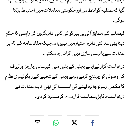
فیصلے میں اختیارات کی تقسیم کے اصول کا حوالہ دیتے ہوئے کہا
گیا کہ عدلیہ کو انتظامی اور حکومتی معاملات میں احتیاط برتنا
ہوگی۔
فیصلے کے مطابق آئی پی پیز کو کی گئی ادائیگیوں کی واپسی کا حکم
دینا بھی عدالتی دائرہ اختیار میں نہیں آتا، جبکہ مفاد عامہ کے نام پر
عدالت سے پالیسی سازی نہیں کرائی جا سکتی۔
درخواست گزار نے اپنے بجلی کے بلوں میں کیپسٹی چارجز اور ٹیرف
کی وصولی کو چیلنج کرتے ہوئے بجلی کے شعبے کے ریگولیٹری نظام
کا مکمل ازسرنو جائزہ لینے کی استدعا کی تھی، تاہم عدالت نے
درخواست ناقابل سماعت قرار دے کر مسترد کر دی۔