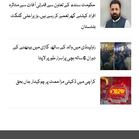
حکومت سندھ کے تعاون سے قدرتی آفات سے متاثرہ
افراد کیلئے گھر تعمیر کر رہے ہیں، وزیراعلیٰ گلگت
بلتستان
راولپنڈی میں والد کے ساتھ گاڑی میں بیٹھنے کے
دوران 6 سالہ بچی پراسرار طور پر لاپتا
کراچی میں ڈکیتی مزاحمت پر چوکیدار جاں بحق