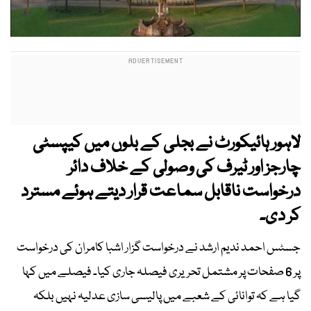
لاہور ہائیکورٹ نے بجلی کے بلوں میں کیپسٹی
چارجز اور ٹیرف کی وصولی کے خلاف دائر
درخواست ناقابل سماعت قرار دیتے ہوئے مسترد
کر دی۔
جسٹس احمد ندیم ارشد نے درخواست گزار اشبا کامران کی درخواست
پر 6 صفحات پر مشتمل تحریری فیصلہ جاری کیا۔ فیصلے میں کہا
گیا ہے کہ توانائی کے شعبے میں پالیسی سازی عدلیہ نہیں بلکہ