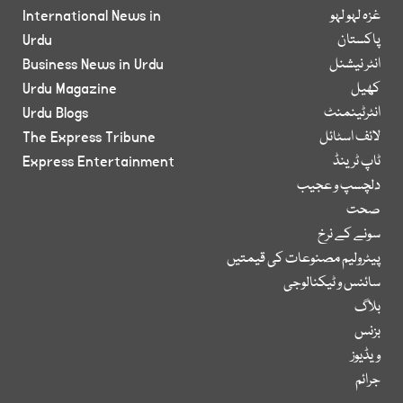
غزہ لہو لہو
International News in
پاکستان
Urdu
انٹر نیشنل
Business News in Urdu
کھیل
Urdu Magazine
انٹرٹینمنٹ
Urdu Blogs
لائف اسٹائل
The Express Tribune
ٹاپ ٹرینڈ
Express Entertainment
دلچسپ و عجیب
صحت
سونے کے نرخ
پیٹرولیم مصنوعات کی قیمتیں
سائنس و ٹیکنالوجی
بلاگ
بزنس
ویڈیوز
جرائم