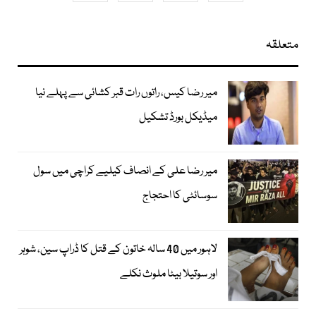
متعلقہ
میر رضا کیس، راتوں رات قبر کشائی سے پہلے نیا
میڈیکل بورڈ تشکیل
میر رضا علی کے انصاف کیلیے کراچی میں سول
سوسائٹی کا احتجاج
لاہور میں 40 سالہ خاتون کے قتل کا ڈراپ سین، شوہر
اور سوتیلا بیٹا ملوث نکلے