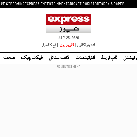
IVE STREAMING
EXPRESS ENTERTAINMENT
CRICKET PAKISTAN
TODAY'S PAPER
JULY 25, 2026
اشتہار لگائیں |
لائیو ٹی وی
| آج کا اخبار
ر نیشنل
ٹاپ ٹرینڈ
انٹرٹینمنٹ
لائف اسٹائل
فیکٹ چیک
صحت