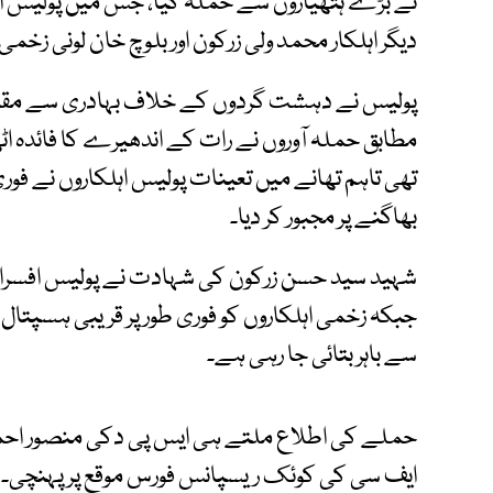
دیگر اہلکار محمد ولی زرکون اور بلوچ خان لونی زخمی
پولیس نے دہشت گردوں کے خلاف بہادری سے مقابلہ 
مطابق حملہ آوروں نے رات کے اندھیرے کا فائدہ اٹھ
تھی تاہم تھانے میں تعینات پولیس اہلکاروں نے فوری
بھاگنے پر مجبور کر دیا۔
شہید سید حسن زرکون کی شہادت نے پولیس افسران ا
جبکہ زخمی اہلکاروں کو فوری طور پر قریبی ہسپتا
سے باہر بتائی جا رہی ہے۔
حملے کی اطلاع ملتے ہی ایس پی دکی منصور احمد 
ایف سی کی کوئک ریسپانس فورس موقع پر پہنچی۔