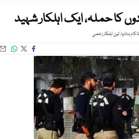
ں کا حملہ، ایک اہلکار شہید
ام بنادیا، تین اہلکار زخمی