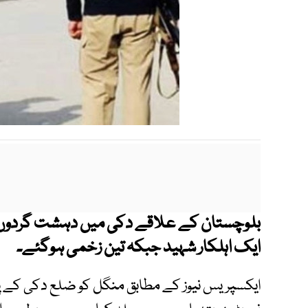
بلوچستان کے علاقے دکی میں دہشت گردوں ن
ایک اہلکار شہید جبکہ تین زخمی ہوگئے۔
ایکسپریس نیوز کے مطابق منگل کو ضلع دکی کے پ