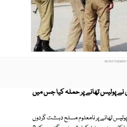
ے پولیس تھانے پر حملہ کیا جس میں
ولیس تھانے پر نامعلوم مسلح دہشت گردوں