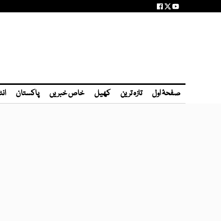
صفحۂ اول
تازہ ترین
کھیل
خاص خبریں
پاکستان
انٹ