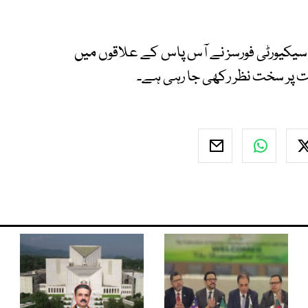
سیکیورٹی فورسز نے آس پاس کے علاقوں میں
رکت پر سخت نظر رکھی جا رہی ہے۔