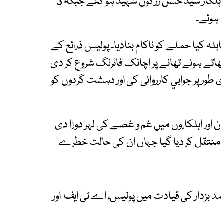
نے بڑے ہتھیاروں سے حملہ کیا، جس میں پولیس اہلکار سید حسن زرکون شہید ہو گئے جبکہ 3
 ہوئے۔
کیا حملے کو ناکام بنادیا۔ پولیس ذرائع کے
اتے ہوئے تھانے پر اچانک فائرنگ شروع کر دی
 طور پر جوابي کارروائی کی اور دہشت گردوں کو
ور اہلکاروں میں غم و غصے کی لہر دوڑا دی
ل منتقل کر دیا گیا جہاں ان کی حالت خطرے
بزدار کی قیادت میں پولیس، اے ٹی ایف اور