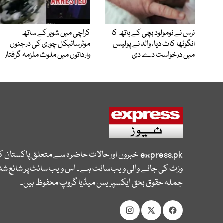
نرس نے نومولود بچی کے ہاتھ کا
کراچی میں شوہر کے ساتھ
انگوٹھا کاٹ دیا، والد نے پولیس
موٹرسائیکل چوری کی درجنوں
میں درخواست دے دی
وارداتوں میں ملوث ملزمہ گرفتار
express.pk
خبروں اور حالات حاضرہ سے متعلق پاکستان 
وزٹ کی جانے والی ویب سائٹ ہے۔ اس ویب سائٹ پر شائع شدہ
جملہ حقوق بحق ایکسپریس میڈیا گروپ محفوظ ہیں۔