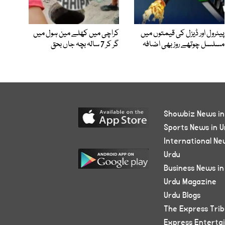
پیٹرول اور ڈیزل کی قیمتوں میں
کراچی میں کھلے مین ہول میں
مسلسل چوتھے روز بھی اضافہ
گر کر 7 سالہ بچہ جاں بحق
Showbiz News in
Sports News in U
International Ne
Urdu
Business News in
Urdu Magazine
Urdu Blogs
The Express Tri
Express Enterta