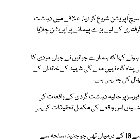
اور سرچ آپریشن شروع کر دیا، علاقے میں دہشت
رفتاری کے لیے بڑے پیمانے پر آپریشن چلایا
 ہوئے کہا کہ ہمارے جوانوں نے جواں مردی کا
 پناہ گاہ نہیں ملے گی شہید کے خاندان کے
ال کی جا رہی ہے۔
 فورسز پر حالیہ دہشت گردی کے واقعات کی
جنسیاں اس واقعے کی مکمل تحقیقات کر رہی
ابتدائی رپورٹس کے مطابق حملہ آوروں کی تعداد 8 سے 10 کے درمیان تھی جو جدید اسلحہ سے