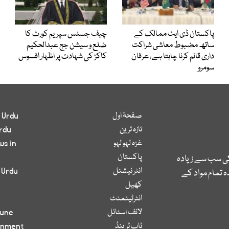
پاکستان ڈی ایٹ ممالک کے
چیف جسٹس سپریم کورٹ کا
ساتھ مضبوط معاشی شراکت
ضلع و سیشن جج عبدالحکیم
داری قائم کرنا چاہتا ہے، عرفان
کاکڑ کی شہادت پر اظہار افسوس
سومرو
صفحۂ اول
 Urdu
تازہ ترین
rdu
غزہ لہو لہو
ws in
پاکستان
کی سب سے زیادہ
انٹر نیشنل
 Urdu
 تمام مواد کے
کھیل
انٹرٹینمنٹ
لائف اسٹائل
bune
ٹاپ ٹرینڈ
inment