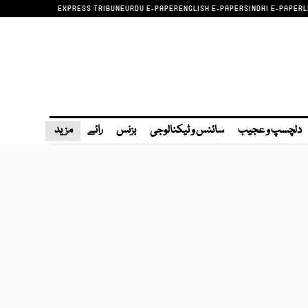
EXPRESS TRIBUNE
URDU E-PAPER
ENGLISH E-PAPER
SINDHI E-PAPER
L
دلچسپ و عجیب
سائنس و ٹیکنالوجی
بزنس
رائے
مزید