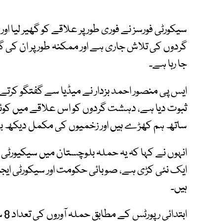
سیکورٹی فورسز نے فوری طور پر علاقے کو گھیر لیا 
گردوں کی تلاش جاری ہے اور ممکنہ طور پر ان کی گ
جا رہا ہے۔
ایس پی منصور احمد بزدار نے میڈیا سے گفتگو کرتے
ثبوت دیا ہے، دہشت گردوں کو اس علاقے میں کوئی
ساتھ ہم کھڑے ہیں اور زخمیوں کی مکمل دیکھ بھ
انہوں نے کہا کہ یہ حملہ بلوچستان میں سیکیورٹی
ایک نئی کڑی ہے، صوبائی حکومت اور سیکورٹی ای
ہیں۔