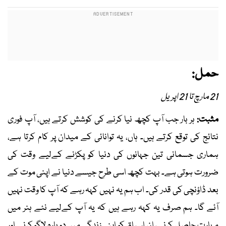
حمل:
21 مارچ تا 21 اپریل
مثبت:
ہر بار جب آپ کچھ نیا کرنے کی کوشش کرتے ہیں، آپ فوری
نتائج کی توقع کرتے ہیں۔ ہاں، یہ توانائی کے میدان پر کام کرتا ہے،
ہماری جسمانی تین جہانوں کی دنیا کو پکڑنے کےلیے وقت کی
ضرورت ہوتی ہے۔ بہت کچھ اسی طرح جیسے دنیا نے اپنی موت کے
بعد ڈاؤنچی کی قدر کی۔ اب ہم یہ نہیں کہہ رہے کہ آپ کا وقت نہیں
آئے گا۔ ہم صرف یہ کہہ رہے ہیں کہ یہ آپ کےلیے نئے ہنر میں
مہارت حاصل کرنے، ان اسباق کو اپنی زندگی میں دوبارہ لاگو کرنے اور