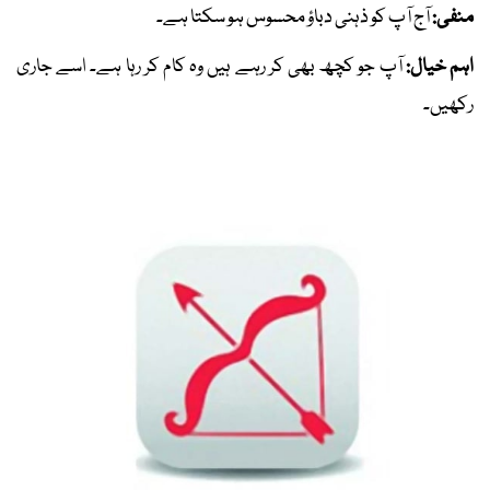
منفی:
آج آپ کو ذہنی دباؤ محسوس ہو سکتا ہے۔
اہم خیال:
آپ جو کچھ بھی کر رہے ہیں وہ کام کر رہا ہے۔ اسے جاری
رکھیں۔