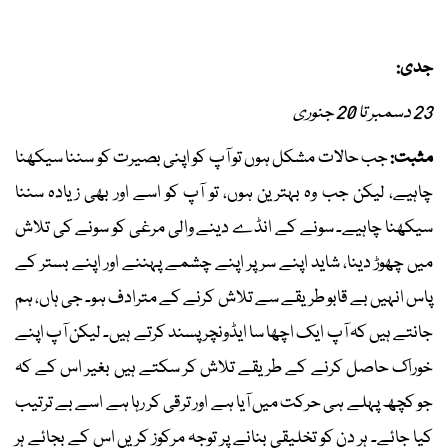
جدی:
23 دسمبر تا 20 جنوری
مثبت:
جب حالات مشکل ہوں تو آپ کو اپنی بصیرت کو سننا سیکھنا
چاہیے، لیکن جب وہ بہترین ہوں، تو آپ کو اسے اور بھی زیادہ سننا
سیکھنا چاہیے۔ سونے کے انڈے دینے والی مرغی کو سونے کی تلاش
میں چھوڑ دینا، شاید اپنے سر پر اپنے چشمے پہننے اور اپنے بستر کے
پاس انہیں بے قابو طریقے سے تلاش کرنے کے مترادف ہو۔ جی ہاں، ہم
جانتے ہیں کہ آپ ایک اچھا سا ایڈونچر پسند کرتے ہیں۔ لیکن آپ اپنے
خوراک حاصل کرنے کے طریقے تلاش کر سکتے ہیں بغیر اس کے کہ
جو کچھ پہلے ہی حرکت میں آیا ہے اور ترقی کر رہا ہے اسے بے ترتیب
کیا جائے۔ ہر دن کو تخلیقی بنانے پر توجہ مرکوز کریں اس کے بجائے ہر