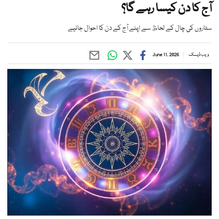
آج کا دن کیسا رہے گا؟
ستاروں کی چال کے لحاظ سے اپنے آج کے دن کا احوال جانیے
ویب ڈیسک
June 11, 2026