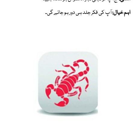
اہم خیال:
آپ کی فکر جلد ہی دور ہو جائے گی۔