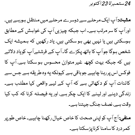
24 ستمبر تا 23 اکتوبر
مثبت:
آپ ایک مرحلے سے دوسرے مرحلے میں منتقل ہورہے ہیں،
اور آپ کا سر مرتب ہے۔ اب جبکہ چیزیں آپ کی خواہش کے مطابق
ہوسکتی ہیں یا نہیں بھی ہو سکتی ہیں، یاد رکھیں کہ ہمیشہ ایک
شخص ہوگا جو آپ کا ہاتھ پکڑے گا۔ آپ کے فرشتے آپ کو یاد دلاتے
ہیں کہ جبکہ بہت کچھ غیر متوازن محسوس ہو سکتا ہے، آپ کا
فوکس اس پر رہنا چاہیے جو باقی ہے کیونکہ یہ وہ طریقہ ہے جس سے
کائنات آپ کو دکھاتی ہے کہ آپ کے لیے واقعی کیا مطلب ہے۔
زندگی دینے اور لینے کا ایک چکر ہے، اور یہ فیصلہ کرنا کہ کب کیا
وقت ہے، نصف جنگ جیتنا ہے۔
منفی:
آج آپ کو اپنی صحت کا خاص خیال رکھنا چاہیے۔ خاص طور پر
کمر درد کا سامنا کرنا پڑ سکتا ہے۔