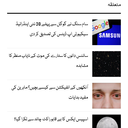
متعلقہ
سام سنگ نے گوگل سے پہلے 38 نئی اینڈرائیڈ
سیکیورٹی اپ ڈیٹس کی تصدیق کر دی
سائنس دانوں کا ستارے کی موت کے نایاب منظر کا
مشاہدہ
آنکھوں کے انفیکشن سے کیسے بچیں؟ ماہرین کی
مفید ہدایات
اسپیس ایکس کا بے قابو راکٹ چاند سے ٹکرا گیا!