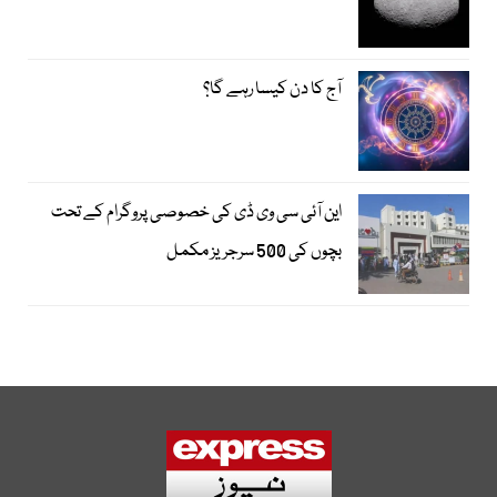
آج کا دن کیسا رہے گا؟
این آئی سی وی ڈی کی خصوصی پروگرام کے تحت
بچوں کی 500 سرجریز مکمل