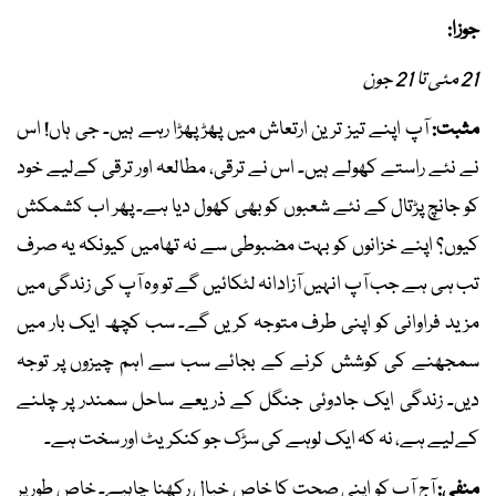
جوزا:
21 مئی تا 21 جون
مثبت:
آپ اپنے تیز ترین ارتعاش میں پھڑپھڑا رہے ہیں۔ جی ہاں! اس
نے نئے راستے کھولے ہیں۔ اس نے ترقی، مطالعہ اور ترقی کےلیے خود
کو جانچ پڑتال کے نئے شعبوں کو بھی کھول دیا ہے۔ پھر اب کشمکش
کیوں؟ اپنے خزانوں کو بہت مضبوطی سے نہ تھامیں کیونکہ یہ صرف
تب ہی ہے جب آپ انہیں آزادانہ لٹکائیں گے تو وہ آپ کی زندگی میں
مزید فراوانی کو اپنی طرف متوجہ کریں گے۔ سب کچھ ایک بار میں
سمجھنے کی کوشش کرنے کے بجائے سب سے اہم چیزوں پر توجہ
دیں۔ زندگی ایک جادوئی جنگل کے ذریعے ساحل سمندر پر چلنے
کےلیے ہے، نہ کہ ایک لوہے کی سڑک جو کنکریٹ اور سخت ہے۔
منفی:
آج آپ کو اپنی صحت کا خاص خیال رکھنا چاہیے۔ خاص طور پر