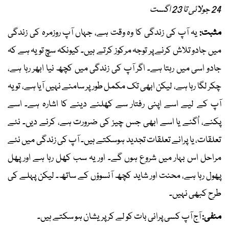
24 جولائی تا 23 اگست
مثبت:
یہ آپ کی زندگی کا وہ وقت ہے، جہاں آپ روزمرہ کی زندگی
میں جادو تلاش کرنے پر توجہ مرکوز کرتے ہیں۔ کیونکہ سچ تو یہ ہے کہ
جادو اسی میں رہتا ہے۔ اگر آپ کی زندگی میں کچھ نیا ابھر رہا ہے،
چکر لگا رہا ہے، لیکن ابھی تک مکمل طور پر سامنے نہیں آیا ہے، تو یہ
آپ کے لیے اسے اپنی رفتار سے کھلنے دینے کا اشارہ ہے۔ اسے
پکنے، اُگنے یا اسے ابھی جس چیز کی ضرورت ہے، کرنے دیں۔ نئے
تعلقات، یا پرانے تعلقات تجدید ہوسکتے ہیں۔ آپ کی زندگی میں نئے
مراحل اس بہار میں شروع ہوں گے۔ اور یہ سب کھل رہا ہے اور پھل
پھول رہا ہے، محنت اور شاید کچھ آنسوؤں کے ساتھ۔ لیکن پہلے کی
طرح کبھی نہیں۔
منفی:
آج آپ کسی پرانی بات کو لے کر پریشان ہو سکتے ہیں۔