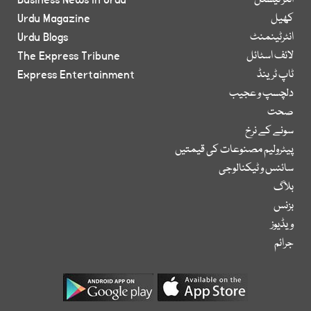
انٹر نیشنل
Business News in Urdu
کھیل
Urdu Magazine
انٹرٹینمنٹ
Urdu Blogs
لائف اسٹائل
The Express Tribune
ٹاپ ٹرینڈ
Express Entertainment
دلچسپ و عجیب
صحت
سونے کے نرخ
پیٹرولیم مصنوعات کی قیمتیں
سائنس و ٹیکنالوجی
بلاگ
بزنس
ویڈیوز
جرائم