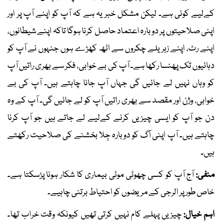
کےلیے کوئی ہے۔ لیکن مشکل خبر یہ ہے کہ آپ کو اپنے آپ پر اور
اپنی صلاحیتوں پر دوبارہ اعتماد حاصل کرنا ہوگا تاکہ اپنے شیطانوں،
اپنے رٹ، اپنے زہریلے چکروں سے اٹھ کھڑے ہوں جنہوں نے آپ کو
دہائیوں تک پھنسا رکھا ہے۔ آپ کی بے خوابی، فکر سے بھری راتیں آپ
کو وہاں نہیں لے جائیں گی جہاں آپ جانا چاہتے ہیں۔ آپ کی بے
خوابی، وژن اور مقصد سے بھری راتیں آپ کو لے جائیں گی۔ آپ کے وہ
دن جو آپ کو ایسی چیزیں کرنے کےلیے لے جاتے ہیں جو آپ کرنا
چاہتے ہیں۔ آپ اپنی آگ کو دوبارہ جِلا بخشنے کی صلاحیت رکھتے
ہیں۔
منفی:
آج آپ کو کسی چھوٹی موٹی بیماری کا شکار ہونا پڑسکتا ہے۔
خاص طور پر الرجی کے مریضوں کو احتیاط برتنی چاہیے۔
اہم خیال:
چیزیں پہلے کام نہیں کرتی تھیں کیونکہ وقت خراب تھا۔