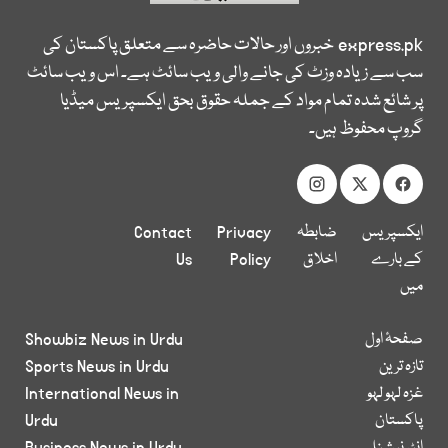
express.pk
خبروں اور حالات حاضرہ سے متعلق پاکستان کی
سب سے زیادہ وزٹ کی جانے والی ویب سائٹ ہے۔ اس ویب سائٹ
پر شائع شدہ تمام مواد کے جملہ حقوق بحق ایکسپریس میڈیا
گروپ محفوظ ہیں۔
ایکسپریس
ضابطہ
Privacy
Contact
کے بارے
اخلاق
Policy
Us
میں
صفحۂ اول
Showbiz News in Urdu
تازہ ترین
Sports News in Urdu
غزہ لہو لہو
International News in
پاکستان
Urdu