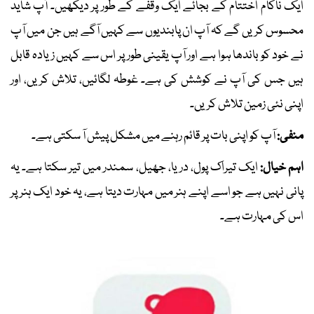
ایک ناکام اختتام کے بجائے ایک وقفے کے طور پر دیکھیں۔ آپ شاید
محسوس کریں گے کہ آپ ان پابندیوں سے کہیں آگے ہیں جن میں آپ
نے خود کو باندھا ہوا ہے اور آپ یقینی طور پر اس سے کہیں زیادہ قابل
ہیں جس کی آپ نے کوشش کی ہے۔ غوطہ لگائیں، تلاش کریں، اور
اپنی نئی زمین تلاش کریں۔
منفی:
آپ کو اپنی بات پر قائم رہنے میں مشکل پیش آ سکتی ہے۔
اہم خیال:
ایک تیراک پول، دریا، جھیل، سمندر میں تیر سکتا ہے۔ یہ
پانی نہیں ہے جو اسے اپنے ہنر میں مہارت دیتا ہے، یہ خود ایک ہنر پر
اس کی مہارت ہے۔