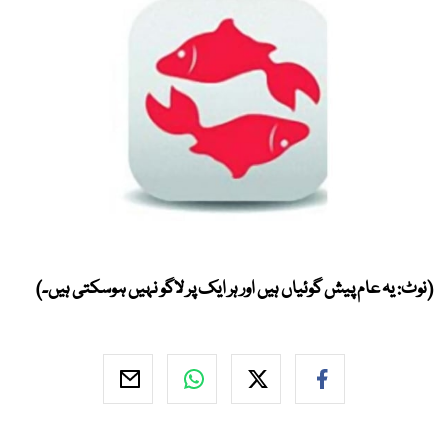
(نوٹ: یہ عام پیش گوئیاں ہیں اور ہر ایک پر لاگو نہیں ہوسکتی ہیں۔)