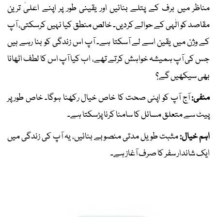
مناظر میں برف کے پتلے بنائیں اور یقینی طور پر اپنے اعلیٰ ترین
مقاصد کو الٰہی کے حوالے کردیں۔ خالص منطق کیا نہیں کرسکتی، آپ
کے وژن میں یقین اسے لے آسکتا ہے۔ آپ اس زندگی کو بنا رہے ہیں
جس کی آپ ہمیشہ خواہش کرتے تھے، اب کیا آپ اس کا لطف اٹھانا
بھی سیکھیں گے؟
منفی:
آج آپ کو اپنی صحت کا خاص خیال رکھنا ہوگا۔ خاص طور پر
پیٹ سے متعلق مسائل کا سامنا کرنا پڑسکتا ہے۔
اہم خیال:
مثبت طویل مدتی منصوبے بنائیں، یہ آپ کی زندگی میں
ایک شاندار سفر کا صرف آغاز ہے۔