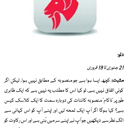
دلو:
21 جنوری تا 19 فروری
مثبت:
کچھ ایسا ہوا ہے جو منصوبہ کے مطابق نہیں ہوا، لیکن اگر
کوئی اتفاق نہیں ہے، تو کیا اس کا مطلب یہ نہیں ہے کہ ایک ظاہری
طور پر ’ناکام‘ منصوبہ کائنات کی دوبارہ سمت کا ایک کلاسک کیس
ہے؟ کیا ہوگا اگر آپ ایک لمحہ لیں اور اپنے آپ کو اس کہانی سے
الگ نظر سے دیکھیں جو آپ نے اپنے سر میں بُنی ہے اور اس رکاوٹ کو