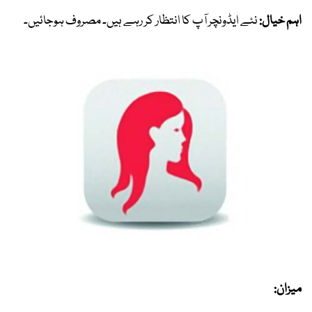
اہم خیال:
نئے ایڈونچر آپ کا انتظار کر رہے ہیں۔ مصروف ہوجائیں۔
میزان: