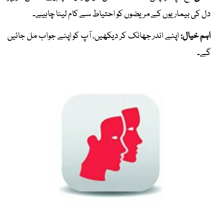
دل کی بیماریوں کے مریضوں کو احتیاط سے کام لینا چاہیے۔
اہم خیال:
اپنے اندر جھانک کر دیکھیں، آپ کو اپنے جواب مل جائیں
گے۔