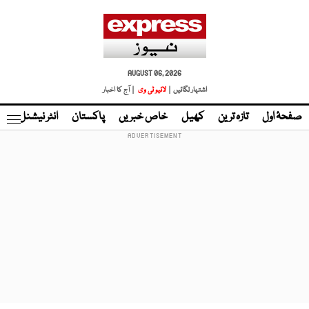
AUGUST 06, 2026
اشتہار لگائیں |
لائیو ٹی وی
| آج کا اخبار
صفحۂ اول
تازہ ترین
کھیل
خاص خبریں
پاکستان
انٹر نیشنل
ٹا