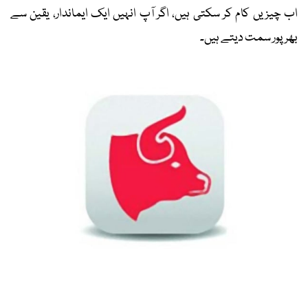
اب چیزیں کام کر سکتی ہیں، اگر آپ انہیں ایک ایماندار، یقین سے
بھرپور سمت دیتے ہیں۔