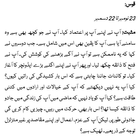
قوس:
23 نومبر تا 22 دسمبر
مثبت:
آپ نے اپنے آپ پر اعتماد کیا۔ آپ نے جو کچھ بھی ہے وہ
سامنے آیا ہے، آپ کا یقین بھی اس میں شامل ہے۔ جب دوسروں نے
کہا کہ یہ ناممکن ہے تو آپ نے آگے بڑھنے کی کوشش کی۔ آپ نے
فتح کا ذائقہ چکھ لیا۔ اور پھر آپ نے اپنے اگلے بڑے ایڈونچر کا آغاز
کیا۔ تو کائنات جاننا چاہتی ہے کہ اس بار کشیدگی کی راتیں کیوں؟
کیا آپ یہ نہیں دیکھتے کہ آپ کے خیالات اور ارادوں میں کتنی
طاقت ہے؟ کیا آپ کو یاد نہیں کہ ماضی میں آپ کی زندگی میں جادو
کا ذائقہ کیسا تھا؟ اس بار بھی، حرکت میں رہیں۔ چیزیں کام کریں گی
جادوئی طور پر، لیکن آپ کے عزم، اعمال اور اپنے مقاصد پر غیر متزلزل
توجہ کے ذریعے۔ ٹھیک ہے؟