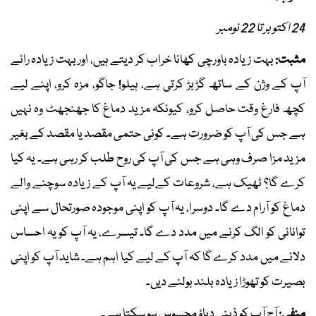
24 اکتوبر تا 22 نومبر
مثبت:
بہت زیادہ باورچی کھانا خراب کر دیتے ہیں، اور بہت زیادہ رائے
آپ کے وژن کے ساتھ گڑبڑ کرتی ہے، ہیلو! جاگو، مزہ کرو، اپنے لیے
کچھ فارغ وقت حاصل کرو، کیونکہ مزید دماغ کا جھنجھٹ وہ نہیں
ہے جس کی آپ کو ضرورت ہے۔ کوئی حتمی مقصد یا مقصد کے بغیر
مزید مزا صرف وہی ہے جس کی آپ کی روح طلب کر رہی ہے۔ یہ کیا
کرے گا؟ ٹھیک ہے، شروعات کےلیے یہ آپ کے زیادہ سوچنے والے
دماغ کو آرام دے گا۔ دوسرا، یہ آپ کو اپنی موجودہ صورتحال سے اپنی
توانائی کو الگ کرنے میں مدد دے گا۔ تیسرے، یہ آپ کو یہ احساس
دلانے میں مدد کرے گا کہ آپ کے لیے کیا اہم ہے۔ شاید آپ کو اپنی
بصیرت کو تھوڑا زیادہ بلند بولنے دیں۔
منفی:
آج آپ کو ذہنی دباؤ محسوس ہو سکتا ہے۔