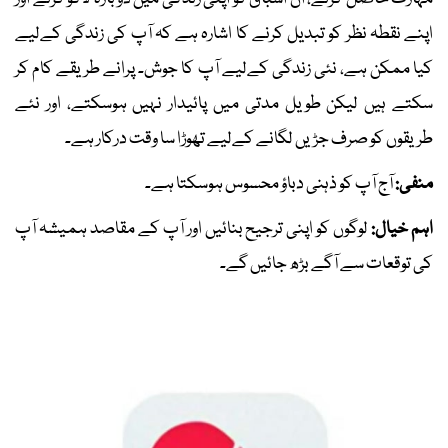
اپنے نقطہ نظر کو تبدیل کرنے کا اشارہ ہے کہ آپ کی زندگی کےلیے
کیا ممکن ہے، نئی زندگی کےلیے آپ کا جوش۔ پرانے طریقے کام کر
سکتے ہیں لیکن طویل مدتی میں پائیدار نہیں ہوسکتے، اور نئے
طریقوں کو صرف جڑیں لگانے کےلیے تھوڑا سا وقت درکار ہے۔
منفی:
آج آپ کو ذہنی دباؤ محسوس ہوسکتا ہے۔
اہم خیال:
لوگوں کو اپنی ترجیح بنائیں اور آپ کے مقاصد ہمیشہ آپ
کی توقعات سے آگے بڑھ جائیں گے۔