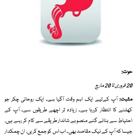
حوت:
20 فروری تا 20 مارچ
مثبت:
آپ کےلیے ایک اہم وقت آگیا ہے۔ ایک روحانی چکر جو
کھلنے کا انتظار کررہا ہے۔ زیادہ تر اچھے طریقوں سے۔ آپ کے
احتیاط سے بنائے گئے منصوبے شاندار طریقے سے کام کر رہے ہیں،
جیسا کہ آپ کے نیک مقاصد بھی۔ اب اس کو جمع کریں، ان چمکدار