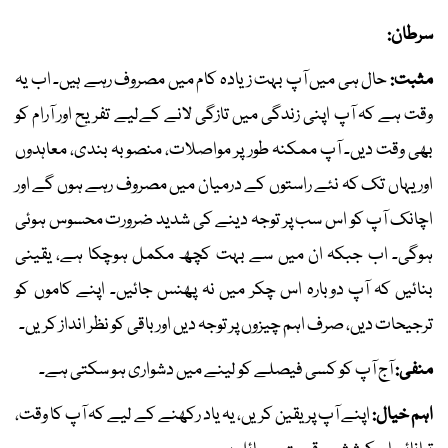
سرطان:
مثبت:
حال ہی میں آپ بہت زیادہ کام میں مصروف رہے ہیں۔ اب یہ
وقت ہے کہ آپ اپنی زندگی میں تازگی لانے کےلیے تفریح اور آرام کو
بھی وقت دیں۔ آپ ممکنہ طور پر مواصلات، منصوبہ بندی، معاہدوں
اور یہاں تک کہ نئے راستوں کے درمیان میں مصروف رہے ہوں گے اور
اچانک آپ کو اس سب پر توجہ دینے کی شدید ضرورت محسوس ہوئی
ہوگی۔ اب جبکہ ان میں سے بہت کچھ مکمل ہوچکا ہے، یقینی
بنائیں کہ آپ دوبارہ اس چکر میں نہ پھنس جائیں۔ اپنے کاموں کو
ترجیحات دیں، صرف اہم چیزوں پر توجہ دیں اور باقی کو نظر انداز کریں۔
منفی:
آج آپ کو کسی فیصلے کو لینے میں دشواری ہو سکتی ہے۔
اہم خیال:
اپنے آپ پر یقین کریں، یہ یاد رکھنے کے لیے کہ آپ کا وقت،