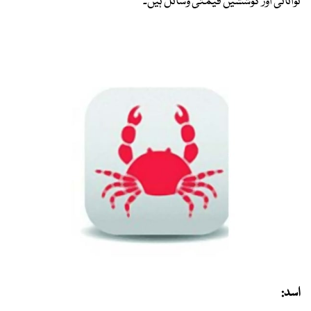
توانائی اور کوششیں قیمتی وسائل ہیں۔
اسد: