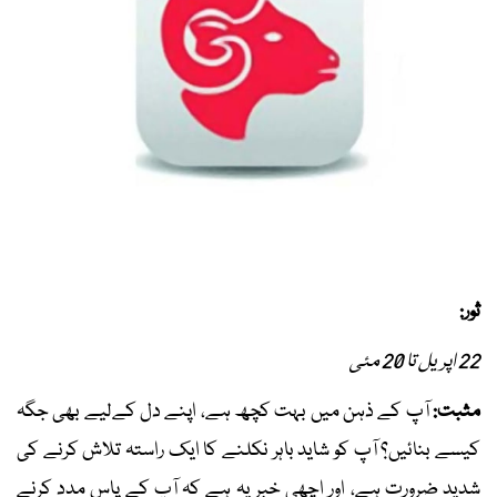
ثور:
22 اپریل تا 20 مئی
مثبت:
آپ کے ذہن میں بہت کچھ ہے، اپنے دل کےلیے بھی جگہ
کیسے بنائیں؟ آپ کو شاید باہر نکلنے کا ایک راستہ تلاش کرنے کی
شدید ضرورت ہے، اور اچھی خبر یہ ہے کہ آپ کے پاس مدد کرنے