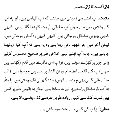
24 اگست تا 23 ستمبر
مثبت:
آپ اتنے ہی زمینی ہیں جتنے کہ آپ الہامی ہیں۔ اور یہ آپ
کے رشتوں میں ہے جہاں آپ حقیقی الٰہیت کا پتہ لگاتے ہیں۔ کبھی
کبھی چیزیں مشکل ہو جاتی ہیں، کبھی کبھی وہ آسان ہوجاتی ہیں۔
لیکن آخر میں جو کچھ باقی رہتا ہے وہ یہ ہے کہ آپ کیا دیکھنا
چاہتے ہیں۔ جب آپ اپنے لیے اخلاقی طور پر صحیح محسوس کرنے
والی چیز پر کھڑے ہوتے ہیں، تو آپ اس دائرے میں قدم رکھتے ہیں
جہاں آپ کے قلعے انضمام اور ان اقدار پر بنے ہیں جو ہوا میں اڑائے
جانے والی کسی بھی چیز سے کہیں زیادہ گہرائی تک چلتی ہیں۔ یقیناً،
یہ آپ کو مشکل راستے پر لے جا سکتا ہے، لیکن یہ یقینی طور پر کسی
بھی شارٹ کٹ سے کہیں زیادہ طویل عرصے تک چلنے والا ہے۔
منفی:
آج آپ کی کسی سے بحث ہو سکتی ہے۔