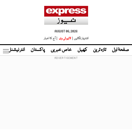
AUGUST 06, 2026
اشتہار لگائیں |
لائیو ٹی وی
| آج کا اخبار
صفحۂ اول
تازہ ترین
کھیل
خاص خبریں
پاکستان
انٹر نیشنل
ٹا