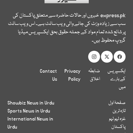
express.pk
خبروں اور حالات حاضرہ سے متعلق پاکستان کی
سب سے زیادہ وزٹ کی جانے والی ویب سائٹ ہے۔ اس ویب سائٹ
پر شائع شدہ تمام مواد کے جملہ حقوق بحق ایکسپریس میڈیا
گروپ محفوظ ہیں۔
ایکسپریس
ضابطہ
Privacy
Contact
کے بارے
اخلاق
Policy
Us
میں
صفحۂ اول
Showbiz News in Urdu
تازہ ترین
Sports News in Urdu
غزہ لہو لہو
International News in
پاکستان
Urdu