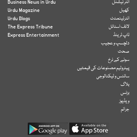
انٹر نیشنل
Business News in Urdu
کھیل
Urdu Magazine
انٹرٹینمنٹ
Urdu Blogs
لائف اسٹائل
The Express Tribune
ٹاپ ٹرینڈ
Express Entertainment
دلچسپ و عجیب
صحت
سونے کے نرخ
پیٹرولیم مصنوعات کی قیمتیں
سائنس و ٹیکنالوجی
بلاگ
بزنس
ویڈیوز
جرائم