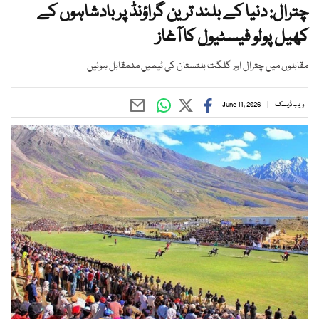
چترال: دنیا کے بلند ترین گراؤنڈ پر بادشاہوں کے
کھیل پولو فیسٹیول کا آغاز
مقابلوں میں چترال اور گلگت بلتستان کی ٹیمیں مدمقابل ہوئیں
ویب ڈیسک
June 11, 2026