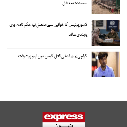
اسسٹنٹ معطل
لاہور پولیس کا خواتین سے متعلق نیا حکم نامہ، بڑی
پابندی عائد
کراچی: رضا علی قتل کیس میں اہم پیشرفت