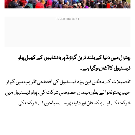
چترال میں دنیا کے بلند ترین گراؤنڈ پر بادشاہوں کے کھیل پولو
فیسٹیول کا آغاز ہوگیا ہے۔
تفصیلات کے مطابق تین روزہ فیسٹیول کی افتتاحی تقریب میں گورنر
خیبرپختونخوا نے بطور مہمان خصوصی شرکت کی۔ پولو فیسٹیول میں
شرکت کے لیے پاکستان اور دنیا بھر سے سیاحوں نے شرکت کی۔