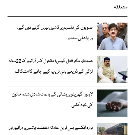
متعلقہ
صوبوں کی تقسیم پر لاشیں نہیں گرنے دیں گے،
وزیراعلیٰ سندھ
عبداللہ طاہر قتل کیس؛ مقتول کے ڈرائیور کو 22سالہ
لڑکی کے ذریعے ہنی ٹریپ کیے جانے کا انشکاف
لاہور؛ گھریلو پریشانی کے باعث شادی شدہ خاتون
کی خودکشی
ہزارہ ایکسپریس ٹرین حادثہ؛ غفلت برتنے پر ڈرائیور اور