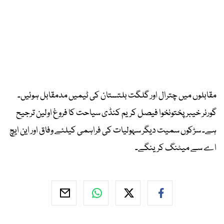
مقابلوں میں چترال اور گلگت بلتستان کی ٹیمیں مدمقابل ہوئیں۔
گورنر خیبرپختونخوا فیصل کریم کنڈی سیاحت کا فروغ اولین ترجیح
ہے۔ سڑکوں سمیت دیگر سہولیات کی فراہمی کیلئے وفاق اور این ایچ
اے سے میٹنگ کرینگے۔