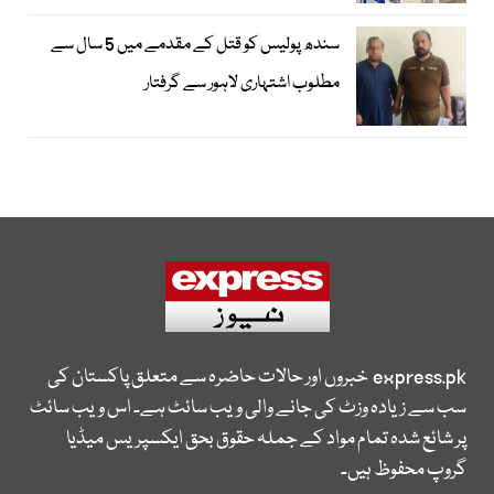
سندھ پولیس کو قتل کے مقدمے میں 5 سال سے
مطلوب اشتہاری لاہور سے گرفتار
express.pk
خبروں اور حالات حاضرہ سے متعلق پاکستان کی
سب سے زیادہ وزٹ کی جانے والی ویب سائٹ ہے۔ اس ویب سائٹ
پر شائع شدہ تمام مواد کے جملہ حقوق بحق ایکسپریس میڈیا
گروپ محفوظ ہیں۔