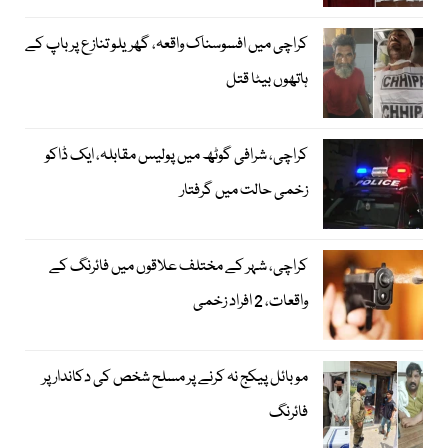
کراچی میں افسوسناک واقعہ، گھریلو تنازع پر باپ کے
ہاتھوں بیٹا قتل
کراچی، شرافی گوٹھ میں پولیس مقابلہ، ایک ڈاکو
زخمی حالت میں گرفتار
کراچی، شہر کے مختلف علاقوں میں فائرنگ کے
واقعات، 2 افراد زخمی
موبائل پیکج نہ کرنے پر مسلح شخص کی دکاندار پر
فائرنگ