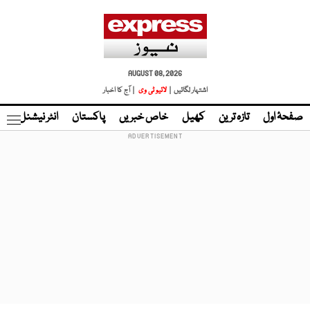
AUGUST 08, 2026
اشتہار لگائیں |
لائیو ٹی وی
| آج کا اخبار
صفحۂ اول
تازہ ترین
کھیل
خاص خبریں
پاکستان
انٹر نیشنل
ٹا