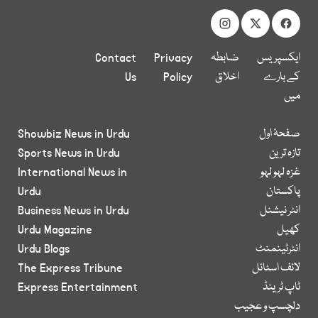
ایکسپریس
ضابطہ
Privacy
Contact
کے بارے
اخلاق
Policy
Us
میں
صفحۂ اول
Showbiz News in Urdu
تازہ ترین
Sports News in Urdu
غزہ لہو لہو
International News in
پاکستان
Urdu
انٹر نیشنل
Business News in Urdu
کھیل
Urdu Magazine
انٹرٹینمنٹ
Urdu Blogs
لائف اسٹائل
The Express Tribune
ٹاپ ٹرینڈ
Express Entertainment
دلچسپ و عجیب