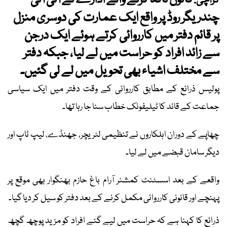
قانون نافذ کرنے والے ادارے نے آئی آئی
کراچی:
چندریگر روڈ پر واقع ایک عمارت کی دوسری منزل
پر قائم دفتر میں کارروائی کرتے ہوئے ایک درجن
سے زائد افراد کو حراست میں لے لیا، جبکہ دفتر
سے مختلف اشیاء بھی تحویل میں لے لی گئیں۔
پولیس ذرائع کے مطابق کارروائی کے وقت دفتر میں ایک سیاسی
جماعت کے قائد کا ٹیلیفونک خطاب سنا جا رہا تھا۔
چھاپے کے دوران اہلکاروں نے تنظیمی لٹریچر، جھنڈے، لیپ ٹاپ اور
دیگر سامان قبضے میں لے لیا۔
واقعے کے بعد اسسٹنٹ کمشنر آرام باغ حازم بھنگوار بھی موقع پر
پہنچے اور قانونی کارروائی مکمل کرنے کے بعد دفتر کو سیل کر دیا گیا۔
ذرائع کا کہنا ہے کہ حراست میں لیے گئے افراد کو مزید پوچھ گچھ