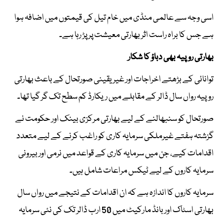
اسی وجہ سے عالمی منڈی میں خام تیل کی قیمتوں میں اضافہ ہوا
ہے جس کا براہ راست اثر بھارتی معیشت پر پڑ رہا ہے۔
بھارتی روپیہ بھی دباؤ کا شکار
توانائی کے بڑھتے اخراجات اور غیر یقینی صورتحال کے باعث بھارتی
روپیہ رواں سال ڈالر کے مقابلے میں ریکارڈ کم سطح تک گر گیا تھا۔
صورتحال کو سنبھالنے کے لیے بھارتی مرکزی بینک اور حکومت نے
گزشتہ ہفتے غیرملکی سرمایہ کاری کو راغب کرنے کے لیے متعدد
اقدامات کیے، جن میں سرمایہ کاری کے قواعد میں نرمی اور بیرونی
سرمایہ کاروں کے لیے ٹیکس مراعات شامل ہیں۔
سرمایہ کاروں کا اندازہ ہے کہ ان اقدامات کے نتیجے میں رواں سال
بھارتی اسٹاک اور بانڈ مارکیٹ میں 50 ارب ڈالر تک کی نئی سرمایہ