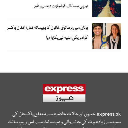
یورپی ممالک کو اجازت دینے پر غور
یونان میں برطانوی خاتون کا بہیمانہ قتل؛ افغان باکسر
کو امریکی اہلیہ نے پکڑوا دیا
express.pk
خبروں اور حالات حاضرہ سے متعلق پاکستان کی
سب سے زیادہ وزٹ کی جانے والی ویب سائٹ ہے۔ اس ویب سائٹ