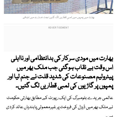
بھارت میں پمپوں میں لمبی قطاریں لگ گئیں؛ بجٹ خسارے میں اضافے
بھارت میں مودی سرکار کی بدانتظامی اور نااہلی
اس وقت بے نقاب ہوگئی جب ملک بھر میں
پیٹرولیم مصنوعات کی شدید قلت نے جنم لیا اور
پمپوں پر گاڑیوں کی لمبی قطاریں لگ گئیں۔
عالمی جریدے بلومبرگ کی ایک رپورٹ کے مطابق بھارتی حکومت
نے ملک بھر میں ڈیزل کی فروخت پر غیرمعمولی پابندیاں عائد کردی
ہیں۔