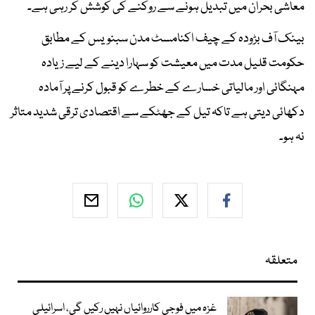
معاشی بحران میں تبدیل ہونے سے روکنے کی کوشش کر رہی ہے۔
بینک آف بڑودہ کے چیف اکنامسٹ مدن سبنویس کے مطابق
حکومت قلیل مدت میں معیشت کو سہارا دینے کے لیے زیادہ
مہنگائی اور مالیاتی خسارے کے خطرے کو قبول کرنے پر آمادہ
دکھائی دیتی ہے تاکہ تیل کے جھٹکے سے اقتصادی ترقی شدید متاثر
نہ ہو۔
متعلقہ
غزہ میں فوجی کارروائیاں نہیں رکیں گی، اسرائیلی