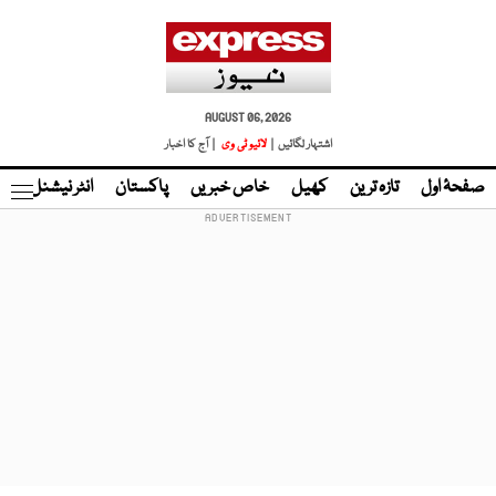
AUGUST 06, 2026
اشتہار لگائیں |
لائیو ٹی وی
| آج کا اخبار
صفحۂ اول
تازہ ترین
کھیل
خاص خبریں
پاکستان
انٹر نیشنل
ٹا