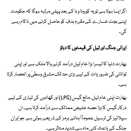
اگر ایسا ہوتا ہے تو یہ کورونا وبا کے بعد پہلی مرتبہ ہوگا کہ حکومت
اپنے بجٹ خسارے کے مقررہ ہدف کو حاصل کرنے میں ناکام رہے
گی۔
ایرانی جنگ اور تیل کی قیمتوں کا دباؤ
بھارت دنیا کا تیسرا بڑا خام تیل درآمد کرنے والا ملک ہے اور اپنی
توانائی کی ضروریات کے لیے بڑی حد تک مشرقِ وسطیٰ پر انحصار کرتا
ہے۔
بھارت اپنی خام تیل، مائع گیس (LPG) اور کھادوں کی تیاری کے لیے
درکار گیس کا بڑا حصہ خلیجی ممالک سے درآمد کرتا ہے۔ ان
سپلائیز کی ترسیل عموماً آبنائے ہرمز کے ذریعے ہوتی ہے جو ایران
جنگ کے باعث کئی ماہ سے شدید متاثر ہے۔