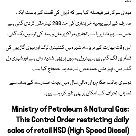
مودی سرکار نے فیصلہ کیا ہے کہ ڈیزل کی قلت کے باعث ایک
صارف کے لیے یومیہ خریداری کی حد 200 لیٹر مقرر کر دی گئی ہے
جس سے پورٹ ایریا سے تجاری مراکز پر مال و رسد کی ترسیل رک گئی۔
اس وقت بھارت کے ہر بڑے شہر میں کنٹینرز، ٹرک اور ہیوی گاڑیوں کی
قطاریں لگ گئی ہیں۔ پیٹرول پمپوں پر بھی شدید رش ہے اور شہری رل
گئے ہیں۔ اپوزیشن جماعتوں نے شدید احتجاج کیا ہے۔
دوسری جانب حکام رواں مالی سال میں بجٹ خسارے کے ہدف سے
نمایاں انحراف کے امکان پر بھی غور کر رہے ہیں۔
Ministry of Petroleum & Natural Gas:
This Control Order restricting daily
sales of retail HSD (High Speed Diesel)