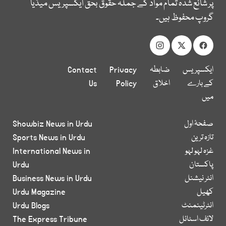
پر شائع شدہ تمام مواد کے جملہ حقوق بحق ایکسپریس میڈیا
گروپ محفوظ ہیں۔
ایکسپریس
ضابطہ
Privacy
Contact
کے بارے
اخلاق
Policy
Us
میں
صفحۂ اول
Showbiz News in Urdu
تازہ ترین
Sports News in Urdu
غزہ لہو لہو
International News in
پاکستان
Urdu
انٹر نیشنل
Business News in Urdu
کھیل
Urdu Magazine
انٹرٹینمنٹ
Urdu Blogs
لائف اسٹائل
The Express Tribune