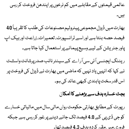
عالمی قیمتوں کے مقابلے میں کم نرخوں پر ایندھن فروخت کر رہی
ہیں۔
بھارت میں ڈیزل مجموعی پیٹرولیم مصنوعات کی طلب کا تقریباً 40
فیصد حصہ بنتا ہے اور اسے ٹرانسپورٹ، تعمیرات، زراعت اور بیک اپ
پاور جنریشن کے لیے وسیع پیمانے پر استعمال کیا جاتا ہے۔
ریٹنگ ایجنسی آئی سی آر اے کے سینئر نائب صدر پرشانت واسشت
نے کہا کہ انہیں یاد نہیں کہ ماضی میں بھارت نے ڈیزل کی فروخت پر
اس قدر سخت پابندی کبھی عائد کی ہو۔
بجٹ خسارہ ہدف سے بڑھنے کا امکا
ن
رپورٹ کے مطابق بھارتی حکومت رواں مالی سال میں مالیاتی خسارے
کو جی ڈی پی کے 4.8 فیصد تک جانے دینے پر غور کر رہی ہے جبکہ
فروری میں مقرر کردہ ہدف 4.3 فیصد تھا۔