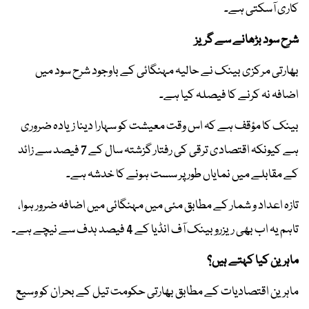
کاری آسکتی ہے۔
شرح سود بڑھانے سے گریز
بھارتی مرکزی بینک نے حالیہ مہنگائی کے باوجود شرح سود میں
اضافہ نہ کرنے کا فیصلہ کیا ہے۔
بینک کا مؤقف ہے کہ اس وقت معیشت کو سہارا دینا زیادہ ضروری
ہے کیونکہ اقتصادی ترقی کی رفتار گزشتہ سال کے 7 فیصد سے زائد
کے مقابلے میں نمایاں طور پر سست ہونے کا خدشہ ہے۔
تازہ اعداد و شمار کے مطابق مئی میں مہنگائی میں اضافہ ضرور ہوا،
تاہم یہ اب بھی ریزرو بینک آف انڈیا کے 4 فیصد ہدف سے نیچے ہے۔
ماہرین کیا کہتے ہیں؟
ماہرین اقتصادیات کے مطابق بھارتی حکومت تیل کے بحران کو وسیع