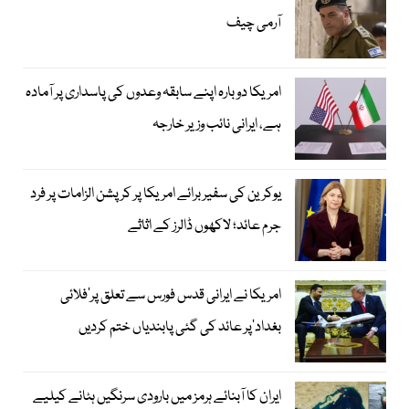
آرمی چیف
امریکا دوبارہ اپنے سابقہ وعدوں کی پاسداری پر آمادہ
ہے، ایرانی نائب وزیر خارجہ
یوکرین کی سفیر برائے امریکا پر کرپشن الزامات پر فرد
جرم عائد؛ لاکھوں ڈالرز کے اثاثے
امریکا نے ایرانی قدس فورس سے تعلق پر’فلائی
بغداد‘پر عائد کی گئی پابندیاں ختم کردیں
ایران کا آبنائے ہرمز میں بارودی سرنگیں ہٹانے کیلیے