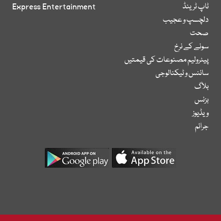
ٹاپ ٹرینڈ
Express Entertainment
دلچسپ و عجیب
صحت
سونے کے نرخ
پیٹرولیم مصنوعات کی قیمتیں
سائنس و ٹیکنالوجی
بلاگ
بزنس
ویڈیوز
جرائم