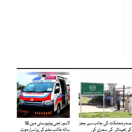
صدرِ مملکت کی جانب سے ججز
لاہور: نجی یونیورسٹی میں 18
کی تعیناتی کی سمری کی
سالہ طالب علم کی پراسرار موت