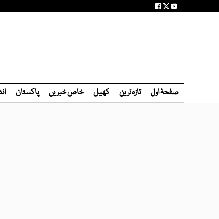
صفحۂ اول
تازہ ترین
کھیل
خاص خبریں
پاکستان
انٹ