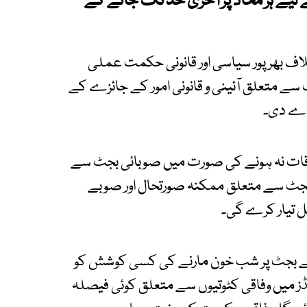
 لیے ہر محاذ پر آخری حد تک جانے کے
لاف بھرپور سیاسی اور قانونی حکمت عملی
 سے متعلق آئینی و قانونی امور کے جائزے کے
دے دی۔
قات نہ ہونے کی صورت میں صوبائی بجٹ سے
اور بجٹ سے متعلق ممکنہ صورتحال اور صوبے
ل تیار کرے گی۔
 کے بجٹ پر شب خون مارنے کی کسی کوشش کو
فنڈز میں وفاقی کٹوتیوں سے متعلق کوئی فیصلہ