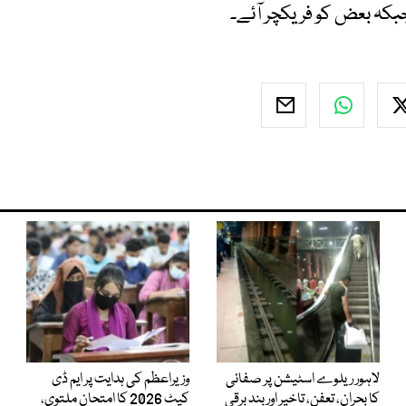
کہ بعض کو فریکچر آئے۔
لاہور ریلوے اسٹیشن پر صفائی
وزیراعظم کی ہدایت پر ایم ڈی
کا بحران، تعفن، تاخیر اور بند برقی
کیٹ 2026 کا امتحان ملتوی،