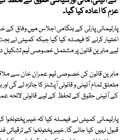
کے آئینی، مالی اور سیاسی حقوق کے تحفظ کے
عزم کا اعادہ کیا گیا۔
پارلیمانی پارٹی کے ہنگامی اجلاس میں وفاق کے خ
اختیار کرنے کا فیصلہ کیا گیا جبکہ کمیٹی نے بجٹ
لیے ماہرین قانون پر مشتمل خصوصی ٹیم تشکیل 
ماہرین قانون کی خصوصی ٹیم عمران خان سے ملا
متعلق تمام آئینی و قانونی آپشنز کا جائزہ لے گی 
کے آئینی حقوق کے تحفظ کے لیے قانونی لائحہ عم
پارلیمانی کمیٹی نے فیصلہ کیا کہ خیبرپختونخوا
قبول نہیں کیا جائے گا، خیبرپختونخوا کے ترقیاتی 