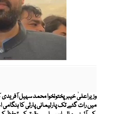
وزیراعلیٰ خیبرپختونخوا محمد سہیل آفریدی کی
میں رات گئے تک پارلیمانی پارٹی کا ہنگامی 