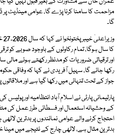
عمران خان سے مشاورت کے بغیر قبول نہیں کیا ج
مزاحمت کا سامنا کرنا پڑے گا، عوامی مینڈیٹ پر ڈاکہ
گا۔
وزی
کا سال ہوگا، تمام رکاوٹوں کے باوجود صوبے کو ترقی
رکھا جائے گا، سہیل آفریدی نے کہا کہ وفاقی حک
جواز کے تحت تنہائی میں رکھا گیا ہے اور ملاقاتوں 
پارلیمانی پارٹی نے اسلام آباد انتظامیہ اور پولی
کے وحشیانہ استعمال اور فسطائی طرز عمل کی متفق
احتجاج کرنے والے عوامی نمائندوں پر بدترین لاٹھی چ
بدترین مثال ہے، لاٹھی چارج کے نتیجے میں مینا خان