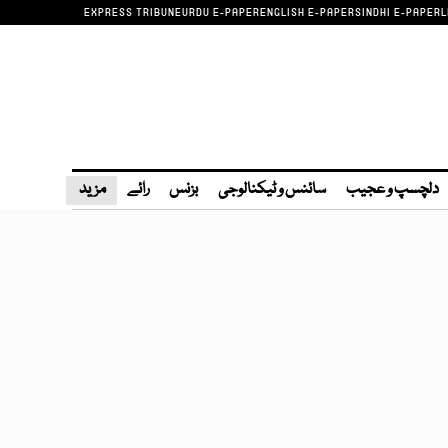
EXPRESS TRIBUNE
URDU E-PAPER
ENGLISH E-PAPER
SINDHI E-PAPER
L
دلچسپ و عجیب
سائنس و ٹیکنالوجی
بزنس
رائے
مزید