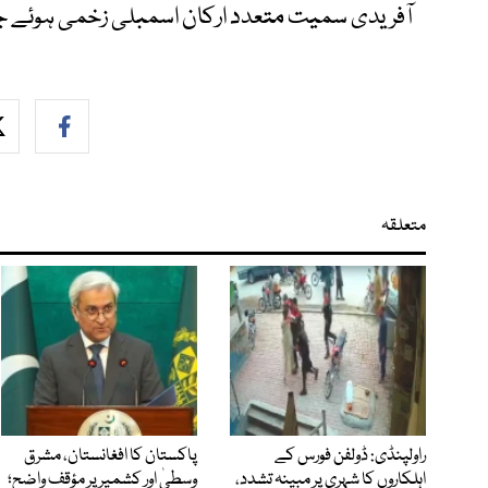
آفریدی سمیت متعدد ارکان اسمبلی زخمی ہوئے جب
متعلقہ
راولپنڈی: ڈولفن فورس کے
پاکستان کا افغانستان، مشرق
اہلکاروں کا شہری پر مبینہ تشدد،
وسطیٰ اور کشمیر پر مؤقف واضح؛