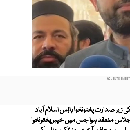
 زیر صدارت پختونخوا ہاؤس اسلام آباد
اجلاس منعقد ہوا جس میں خیبر پختونخوا