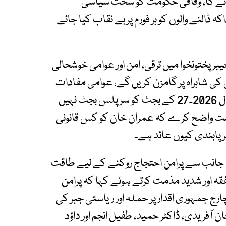
ائے گا، وفاقی حکومت کو سخت سیاسی
 ڈالنے والوں کو ہر فورم پر بے نقاب کیا جائے
راعلیٰ خیبر پختونخوا نے کہا کہ سال 2026۔27 خیبرپختونخوا میں ترقی، امن اور عوامی خوشحالی
 کی شاہراہ پر گامزن کریں گے، عوامی مفادات
اور ترقیاتی ضروریات کو مدنظر رکھتے ہوئے مالی سال 2026۔27 کے بجٹ کو سرپلس بجٹ نہیں
ومت واضح کرے کہ عمران خان کو کس قانونی
پر پابندی کیوں عائد ہے۔
س کی جانب سے پرامن احتجاج روکنے کے لیے طاقت
ہ اور شدید مذمت کرتے ہوئے کہا کہ پرامن
ارج جمہوری اقدار پر حملہ اور ریاستی جبر کی
 آفریدی، ڈاکٹر حمید، طفیل انجم اور داؤد