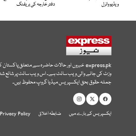
ویڈیو وائرل
دفتر خارجہ کی بریفنگ
express.pk
خبروں اور حالات حاضرہ سے متعلق پاکستان 
وزٹ کی جانے والی ویب سائٹ ہے۔ اس ویب سائٹ پر شائع شدہ
جملہ حقوق بحق ایکسپریس میڈیا گروپ محفوظ ہیں۔
ایکسپریس کے بارے میں
ضابطہ اخلاق
Privacy Policy