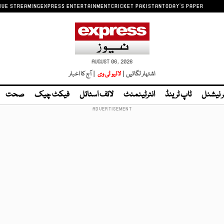
IVE STREAMING
EXPRESS ENTERTAINMENT
CRICKET PAKISTAN
TODAY'S PAPER
AUGUST 06, 2026
اشتہار لگائیں |
لائیو ٹی وی
| آج کا اخبار
ر نیشنل
ٹاپ ٹرینڈ
انٹرٹینمنٹ
لائف اسٹائل
فیکٹ چیک
صحت