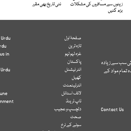
زینوں سے مسافروں کی مشکلات
نئی تاریخ بھی مقرر
بڑھ گئیں
صفحۂ اول
 Urdu
تازہ ترین
rdu
غزہ لہو لہو
ws in
پاکستان
کی سب سے زیادہ
انٹر نیشنل
 Urdu
 تمام مواد کے
کھیل
انٹرٹینمنٹ
لائف اسٹائل
bune
ٹاپ ٹرینڈ
inment
دلچسپ و عجیب
Contact Us
صحت
سونے کے نرخ