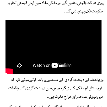
پوری شرکت یقینی بنائیں گے اور ملکی مفاد میں اپنی قیمتی تجاویز
حکومت تک پہنچائیں گے۔
وزیراعظم نے دہشت گردی کے مسئلے پر بات کرتے ہوئے کہا کہ
بلوچستان اور ملک کے دیگر حصوں میں دہشت گردی کے واقعات
میں بیرونی عناصر اور خوارج ملوث ہیں۔