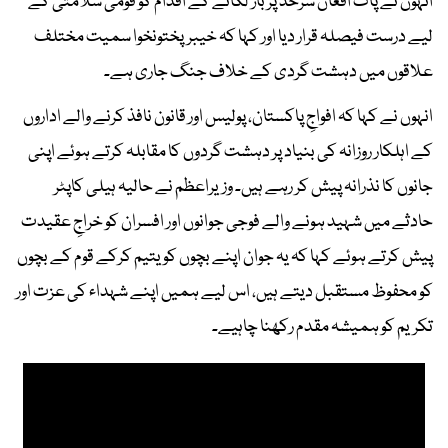
انہوں نے پاک افغان سرحد پر باڑ لگانے کے اقدام کو قومی سلامتی کے
لیے درست فیصلہ قرار دیا اور کہا کہ خیبرپختونخوا سمیت مختلف
علاقوں میں دہشت گردی کے خلاف جنگ جاری ہے۔
انہوں نے کہا کہ افواجِ پاکستان، پولیس اور قانون نافذ کرنے والے اداروں
کے اہلکار روزانہ کی بنیاد پر دہشت گردوں کا مقابلہ کرتے ہوئے اپنی
جانوں کا نذرانہ پیش کر رہے ہیں۔ وزیراعظم نے حالیہ ہیلی کاپٹر
حادثے میں شہید ہونے والے فوجی جوانوں اور افسران کو خراجِ عقیدت
پیش کرتے ہوئے کہا کہ یہ جوان اپنے بچوں کو یتیم کرکے قوم کے بچوں
کو محفوظ مستقبل دیتے ہیں، اس لیے ہمیں اپنے شہداء کی عزت اور
تکریم کو ہمیشہ مقدم رکھنا چاہیے۔