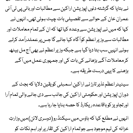
نے بتایا کہ گزشتہ دنوں اپوزیشن اراکین سے مطالبات اور بانی پی ٹی آئی
عمران خان کے حوالے سے تفصیلی بات چیت ہوئی تھی۔ انہوں نے
کہا کہ میں نے اپوزیشن سے وعدہ کیا تھا کہ ان کے تمام معاملات اور
مطالبات سے وزیر اعظم کو آگاہ کیا جائے گا جس پر عملدرآمد کرتے
ہوئے انہیں سب بتا دیا گیا ہے جبکہ وزیر اعظم نے بھی آج مل بیٹھ
کر معاملات آگے بڑھانے کی بات کی اور جمہوری عمل میں آگے
بڑھنے کا یہی درست طریقہ ہے۔
سینیٹر اعظم نذیر تارڑ نے اراکینِ اسمبلی کو یقین دلایا کہ بجٹ کے
دوران اپوزیشن اور حکومتی اراکین کی جانب سے دی جانے والی تمام آرا
اور تجاویز کو باقاعدہ ریکارڈ کا حصہ بنایا جا رہا ہے۔
انہوں نے مطلع کیا کہ ہاؤس میں سیکنڈ رو (دوسری لائن) میں وزارتِ
خزانہ کی ٹیم موجود ہے جو تمام اراکین کی تقاریر اور اہم نکات کو