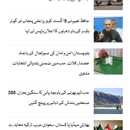
حافظ نعیم نے 9 اگست کو وزیراعلیٰ پنجاب اور گورنر
ہاؤسز کے باہر دھرنوں کا اعلان واپس لے لیا
بلوچستان؛ امن و امان کی صورتحال کے باعث
خضدار، قلات، حب میں ضمنی بلدیاتی انتخابات
ملتوی
حب ڈیم بھرنے کے باوجود پانی کا سنگین بحران، 300
صنعتیں بندش کے دہانے پر پہنچ گئیں
بھارتی میڈیا پاکستان، سعودی عرب، ترکیہ معاہدے