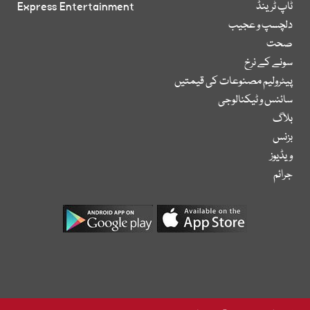
ٹاپ ٹرینڈ
Express Entertainment
دلچسپ و عجیب
صحت
سونے کے نرخ
پیٹرولیم مصنوعات کی قیمتیں
سائنس و ٹیکنالوجی
بلاگ
بزنس
ویڈیوز
جرائم