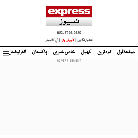
AUGUST 08, 2026
اشتہار لگائیں |
لائیو ٹی وی
| آج کا اخبار
صفحۂ اول
تازہ ترین
کھیل
خاص خبریں
پاکستان
انٹر نیشنل
ٹا