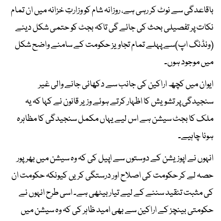
باقاعدگی سے نوٹ کر رہی ہے، روزانہ شام کو وزارتِ خزانہ میں ان تمام
نکات پر تفصیلی بحث کی جائے گی تاکہ بجٹ کو حتمی شکل دینے
(ونڈنگ اپ)سے پہلے تمام تجاویز حکومت کے سامنے واضح شکل
میں موجود ہوں۔
ایوان میں کچھ اراکین کی جانب سے دکھائی جانے والی غیر
سنجیدگی پر تشویش کا اظہار کرتے ہوئے وزیر قانون نے کہا کہ یہ
ملک کا بجٹ سیشن ہے اس لیے یہاں مکمل سنجیدگی کا مظاہرہ
ہونا چاہیے۔
انہوں نے اپوزیشن کے دوستوں سے اپیل کی کہ وہ سیشن میں بھرپور
حصہ لے کر حکومت کی اصلاح اور درستگی کریں کیونکہ حکومت ان
کی مثبت تنقید سننے کے لیے تیار بیٹھی ہے۔ اسی طرح انہوں نے
حکومتی بینچز کے اراکین سے بھی امید ظاہر کی کہ وہ سیشن میں