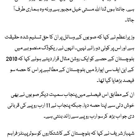
ہے، جانتا ہوں ثنا اللہ مستی خیل مجبور ہے ورنہ وہ ہماری طرف آ
جاتا۔
وزیراعظم نے کہا کہ صوبوں کے وسائل پر ان کا حق تسلیم شدہ حقیقت
ہے اور اس پر کوئی دو رائے نہیں۔ انہوں نے ریکوڈک منصوبے میں
بلوچستان کے حصے کو ایک روشن مثال قرار دیتے ہوئے کہا کہ 2010
کے این ایف سی ایوارڈ میں بلوچستان کے مطالبے پر اس کا حصہ سو
فیصد بڑھایا گیا تھا۔
ان کے مطابق اس فیصلے میں پنجاب سمیت دیگر صوبوں نے بھی
خوش دلی سے اپنا حصہ دیا، جبکہ پنجاب نے 11 ارب روپے کی قربانی
دی جو اب بڑھ کر سو ارب روپے سے زائد بنتی ہے۔
شہباز شریف نے کہا کہ بلوچستان کے کاشتکاروں کو سولر پینلز فراہم