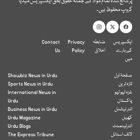
پر شائع شدہ تمام مواد کے جملہ حقوق بحق ایکسپریس میڈیا
گروپ محفوظ ہیں۔
ایکسپریس
ضابطہ
Privacy
Contact
کے بارے
اخلاق
Policy
Us
میں
صفحۂ اول
Showbiz News in Urdu
تازہ ترین
Sports News in Urdu
غزہ لہو لہو
International News in
پاکستان
Urdu
انٹر نیشنل
Business News in Urdu
کھیل
Urdu Magazine
انٹرٹینمنٹ
Urdu Blogs
لائف اسٹائل
The Express Tribune