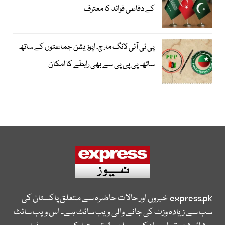
کے دفاعی فوائد کا معترف
پی ٹی آئی لانگ مارچ، اپوزیشن جماعتوں کے ساتھ
ساتھ پی پی پی سے بھی رابطے کا امکان
express.pk
خبروں اور حالات حاضرہ سے متعلق پاکستان کی
سب سے زیادہ وزٹ کی جانے والی ویب سائٹ ہے۔ اس ویب سائٹ