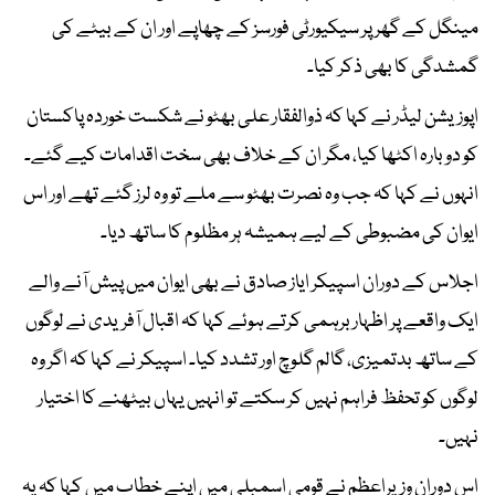
مینگل کے گھر پر سیکیورٹی فورسز کے چھاپے اور ان کے بیٹے کی
گمشدگی کا بھی ذکر کیا۔
اپوزیشن لیڈر نے کہا کہ ذوالفقار علی بھٹو نے شکست خوردہ پاکستان
کو دوبارہ اکٹھا کیا، مگر ان کے خلاف بھی سخت اقدامات کیے گئے۔
انہوں نے کہا کہ جب وہ نصرت بھٹو سے ملے تو وہ لرز گئے تھے اور اس
ایوان کی مضبوطی کے لیے ہمیشہ ہر مظلوم کا ساتھ دیا۔
اجلاس کے دوران اسپیکر ایاز صادق نے بھی ایوان میں پیش آنے والے
ایک واقعے پر اظہار برہمی کرتے ہوئے کہا کہ اقبال آفریدی نے لوگوں
کے ساتھ بدتمیزی، گالم گلوچ اور تشدد کیا۔ اسپیکر نے کہا کہ اگر وہ
لوگوں کو تحفظ فراہم نہیں کر سکتے تو انہیں یہاں بیٹھنے کا اختیار
نہیں۔
اس دوران وزیراعظم نے قومی اسمبلی میں اپنے خطاب میں کہا کہ یہ