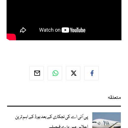
متعلقہ
پی آئی اے کی نجکاری کے بعد بورڈ کے اہم ترین
اجلاس میں بڑے فیصلے