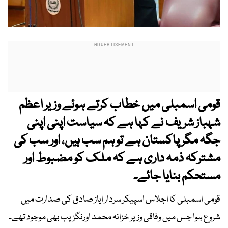
قومی اسمبلی میں خطاب کرتے ہوئے وزیر اعظم
شہباز شریف نے کہا ہے کہ سیاست اپنی اپنی
جگہ مگر پاکستان ہے تو ہم سب ہیں، اور سب کی
مشترکہ ذمہ داری ہے کہ ملک کو مضبوط اور
مستحکم بنایا جائے۔
قومی اسمبلی کا اجلاس اسپیکر سردار ایاز صادق کی صدارت میں
شروع ہوا جس میں وفاقی وزیر خزانہ محمد اورنگزیب بھی موجود تھے۔