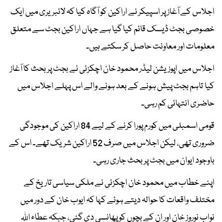
اجلاس کے آغاز پر اسپیکر نے اراکین کو آگاہ کیا کہ لائبریری میں ایک
خصوصی بجٹ ڈیسک قائم کیا گیا ہے جہاں اراکین بجٹ سے متعلق
معلومات اور معاونت حاصل کر سکتے ہیں۔
اجلاس میں اپوزیشن لیڈر محمود خان اچکزئی نے بجٹ پر بحث کا آغاز
کیا تاہم بجٹ پیش ہونے کے بعد ہونے والے اس پہلے اجلاس میں
حاضری انتہائی کم رہی۔
قومی اسمبلی میں کورم پورا کرنے کے لیے 84 اراکین کی موجودگی
ضروری تھی، لیکن اجلاس میں صرف 52 اراکین شریک تھے۔ اس کے
باوجود ایوان میں بجٹ پر بحث جاری رہی۔
اپنے خطاب میں محمود خان اچکزئی نے ملکی سیاسی تاریخ کے
مختلف واقعات کا حوالہ دیتے ہوئے کہا کہ ایوب خان کے دور میں
نواب نوروز خان اور ان کے بچوں کو پھانسی دی گئی، جبکہ عطاء اللہ