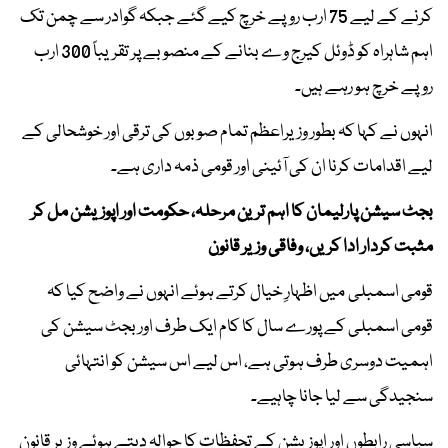
کرنے کے لیے 75 ارب روپے خرچ کیے گئے جبکہ گوادر سے چمن تک
اہم شاہراہ کو ڈوئل کیرج وے بنانے کے منصوبے پر تقریباً 300 ارب
روپے خرچ ہو رہے ہیں۔
انہوں نے کہا کہ بطور وزیراعظم تمام صوبوں کی ترقی اور خوشحالی کے
لیے اقدامات کرنا ان کی آئینی اور قومی ذمہ داری ہے۔
بجٹ سیشن پارلیمان کا اہم ترین مرحلہ، حکومت اور اپوزیشن مل کر
مثبت کردار ادا کریں، وفاقی وزیر قانون
قومی اسمبلی میں اظہارِ خیال کرتے ہوئے انہوں نے واضح کیا کہ
قومی اسمبلی کے پورے سال کا کام ایک طرف اور بجٹ سیشن کی
اہمیت دوسری طرف ہوتی ہے، اس لیے اس سیشن کو انتہائی
سنجیدگی سے لیا جانا چاہیے۔
سیاسی رابطوں اور اپوزیشن کے تحفظات کا حوالہ دیتے ہوئے وزیر قانون