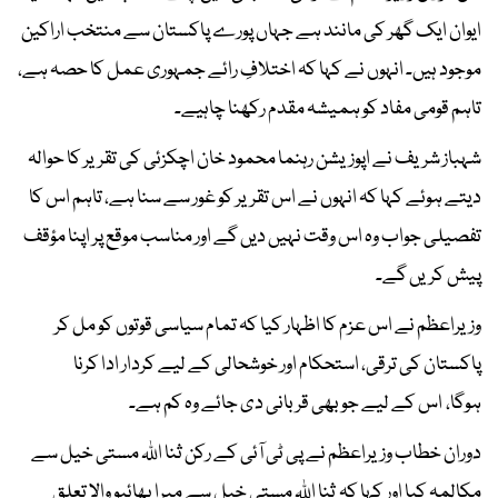
ایوان ایک گھر کی مانند ہے جہاں پورے پاکستان سے منتخب اراکین
موجود ہیں۔ انہوں نے کہا کہ اختلافِ رائے جمہوری عمل کا حصہ ہے،
تاہم قومی مفاد کو ہمیشہ مقدم رکھنا چاہیے۔
شہباز شریف نے اپوزیشن رہنما محمود خان اچکزئی کی تقریر کا حوالہ
دیتے ہوئے کہا کہ انہوں نے اس تقریر کو غور سے سنا ہے، تاہم اس کا
تفصیلی جواب وہ اس وقت نہیں دیں گے اور مناسب موقع پر اپنا مؤقف
پیش کریں گے۔
وزیراعظم نے اس عزم کا اظہار کیا کہ تمام سیاسی قوتوں کو مل کر
پاکستان کی ترقی، استحکام اور خوشحالی کے لیے کردار ادا کرنا
ہوگا، اس کے لیے جو بھی قربانی دی جائے وہ کم ہے۔
دوران خطاب وزیراعظم نے پی ٹی آئی کے رکن ثنا اللہ مستی خیل سے
مکالمہ کیا اور کہا کہ ثنا اللہ مستی خیل سے میرا بھائیو والا تعلق