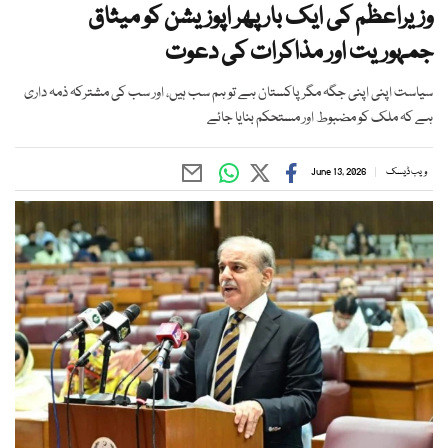
وزیراعظم کی ایک بار پھر اپوزیشن کو میثاق
جمہوریت اور مذاکرات کی دعوت
سیاست اپنی اپنی جگہ مگر پاکستان ہے تو ہم سب ہیں، اور سب کی مشترکہ ذمہ داری
ہے کہ ملک کو مضبوط اور مستحکم بنایا جائے
ویب ڈیسک
June 13, 2026