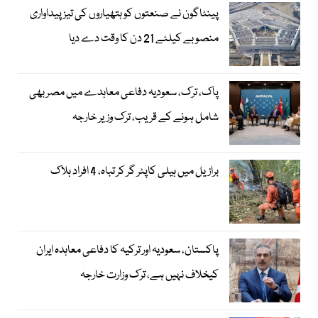
پینٹاگون نے صنعتوں کو ہتھیاروں کی تیز پیداواری
منصوبے کیلئے 21 دن کا وقت دے دیا
پاک، ترک، سعودیہ دفاعی معاہدے میں مصر بھی
شامل ہونے کے قریب، ترک وزیر خارجہ
برازیل میں ہیلی کاپٹر گر کر تباہ، 4 افراد ہلاک
پاکستان، سعودیہ اور ترکیہ کا دفاعی معاہدہ ایران
کیخلاف نہیں ہے، ترک وزارت خارجہ