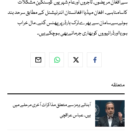
سےافغان مریضوں، تاجروں اورعام شہریوں کوسنگین مشکلات
کاسامناہے۔ افغان میڈیا افغانستان انٹرنیشنل کے مطابق سرحد بند
ہونےسےسامان سے بھرےٹرک بارڈر پرپھنس گئے، مال خراب
ہورہااورڈرائیوروں کوبھاری جرمانےبھی ہوچکےہیں۔
متعلقہ
آبنائے ہرمز سے متعلق مذاکرات آخری مرحلے میں
ہیں، عباس عراقچی