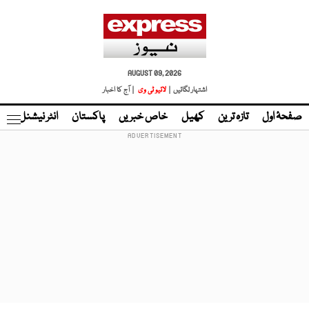
AUGUST 09, 2026
اشتہار لگائیں |
لائیو ٹی وی
| آج کا اخبار
صفحۂ اول
تازہ ترین
کھیل
خاص خبریں
پاکستان
انٹر نیشنل
ٹا