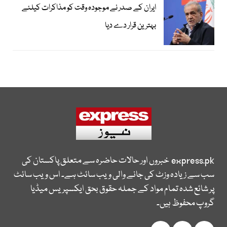
ایران کے صدر نے موجودہ وقت کو مذاکرات کیلئے
بہترین قرار دے دیا
express.pk
خبروں اور حالات حاضرہ سے متعلق پاکستان کی
سب سے زیادہ وزٹ کی جانے والی ویب سائٹ ہے۔ اس ویب سائٹ
پر شائع شدہ تمام مواد کے جملہ حقوق بحق ایکسپریس میڈیا
گروپ محفوظ ہیں۔