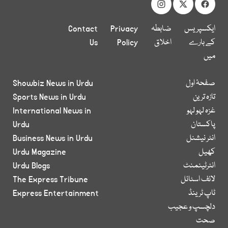
ایکسپریس
ضابطہ
Privacy
Contact
کے بارے
اخلاق
Policy
Us
میں
صفحۂ اول
Showbiz News in Urdu
تازہ ترین
Sports News in Urdu
غزہ لہو لہو
International News in
پاکستان
Urdu
انٹر نیشنل
Business News in Urdu
کھیل
Urdu Magazine
انٹرٹینمنٹ
Urdu Blogs
لائف اسٹائل
The Express Tribune
ٹاپ ٹرینڈ
Express Entertainment
دلچسپ و عجیب
صحت