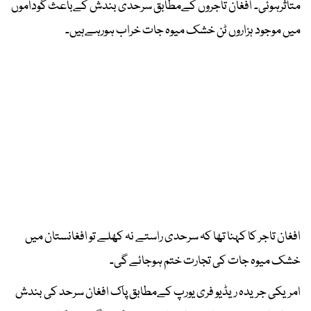
متاثرہوئی۔ افغان تاجروں کےمطابق سرحدی بندش کےباعث گوداموں
میں موجود ہزاروں ٹن خشک میوہ جات خراب ہورہےہیں۔
افغان تاجر کا کہنا تھا کہ سرحدی راستے نہ کھلے تو افغانستان میں
خشک میوہ جات کی تجارت ختم ہوجائے گی۔
امریکی جریدہ ریڈیو فری یورپ کےمطابق پاک افغان سرحد کی بندش