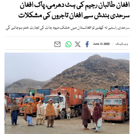
افغان طالبان رجیم کی ہٹ دھرمی، پاک افغان
سرحدی بندش سے افغان تاجروں کی مشکلات
سرحدی راستے نہ کھلے تو افغانستان میں خشک میوہ جات کی تجارت ختم ہوجائے گی
ویب ڈیسک
June 13, 2026