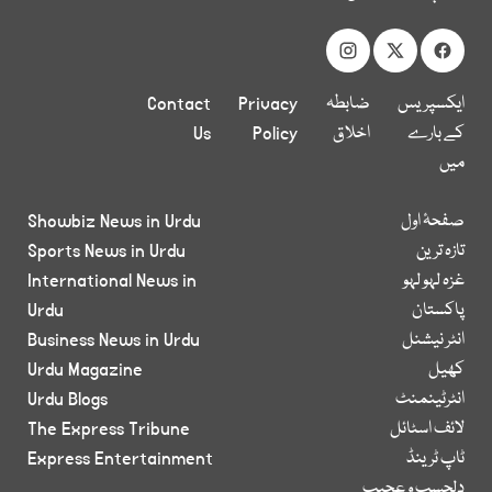
ایکسپریس
ضابطہ
Privacy
Contact
کے بارے
اخلاق
Policy
Us
میں
صفحۂ اول
Showbiz News in Urdu
تازہ ترین
Sports News in Urdu
غزہ لہو لہو
International News in
پاکستان
Urdu
انٹر نیشنل
Business News in Urdu
کھیل
Urdu Magazine
انٹرٹینمنٹ
Urdu Blogs
لائف اسٹائل
The Express Tribune
ٹاپ ٹرینڈ
Express Entertainment
دلچسپ و عجیب