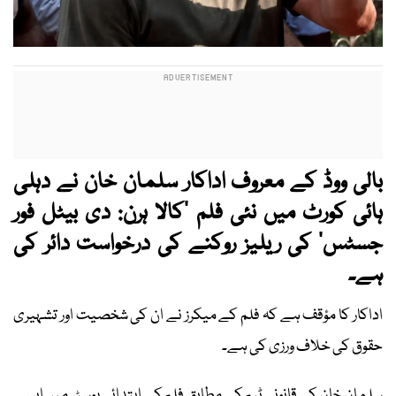
بالی ووڈ کے معروف اداکار سلمان خان نے دہلی
ہائی کورٹ میں نئی فلم ’کالا ہرن: دی بیٹل فور
جسٹس‘ کی ریلیز روکنے کی درخواست دائر کی
ہے۔
اداکار کا مؤقف ہے کہ فلم کے میکرز نے ان کی شخصیت اور تشہیری
حقوق کی خلاف ورزی کی ہے۔
سلمان خان کی قانونی ٹیم کے مطابق فلم کے ابتدائی پوسٹر میں ایسے