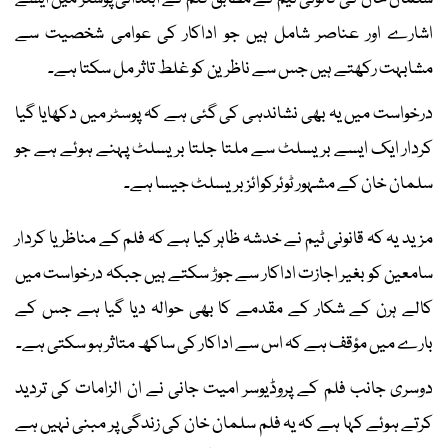
اشارے اور عناصر شامل ہیں جو اداکار کی عوامی شخصیت سے
مشابہت رکھتے ہیں جس سے ناظرین کو غلط تاثر مل سکتا ہے۔
درخواست میں یہ بھی نشاندہی کی گئی ہے کہ پوسٹر میں دکھایا گیا
کردار ایک ایسے بریسلٹ سے ملتا جلتا بریسلٹ پہنے ہوئے ہے جو
سلمان خان کے مشہور ٹوئركوائز بریسلٹ جیسا ہے۔
مزید یہ کہ قانونی ٹیم نے خدشہ ظاہر کیا ہے کہ فلم کے مناظر یا کردار
سامعین کو بغیر اجازت اداکار سے جوڑ سکتے ہیں جبکہ درخواست میں
کالے ہرن کے شکار کے مقدمے کا بھی حوالہ دیا گیا ہے جس کے
بارے میں مؤقف ہے کہ اس سے اداکار کی ساکھ متاثر ہو سکتی ہے۔
دوسری جانب فلم کے پروڈیوسر امیت جانی نے ان الزامات کی تردید
کرتے ہوئے کہا ہے کہ یہ فلم سلمان خان کی زندگی پر مبنی نہیں ہے