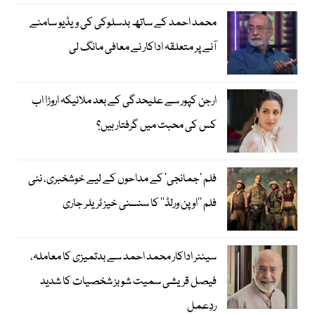
محمد احمد کے ساتھ بدسلوکی کی ویڈیو سامنے
آنے پر متعلقہ اداکار نے معافی مانگ لی
ارجن کپور سے علیحدگی کے بعد ملائیکہ اروڑا اب
کس کی محبت میں گرفتار ہیں؟
فلم ’جمانجی‘ کے مداحوں کے لیے خوشخبری، نئی
فلم ’’اوپن ورلڈ‘‘ کا سنسنی خیز ٹریلر جاری
سینئر اداکار محمد احمد سے بدتمیزی کا معاملہ،
فیصل قریشی سمیت شوبز شخصیات کا شدید
ردِعمل