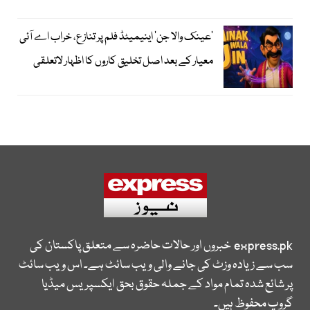
’عینک والا جن‘ اینیمیٹڈ فلم پر تنازع، خراب اے آئی
معیار کے بعد اصل تخلیق کاروں کا اظہار لاتعلقی
express.pk
خبروں اور حالات حاضرہ سے متعلق پاکستان کی
سب سے زیادہ وزٹ کی جانے والی ویب سائٹ ہے۔ اس ویب سائٹ
پر شائع شدہ تمام مواد کے جملہ حقوق بحق ایکسپریس میڈیا
گروپ محفوظ ہیں۔