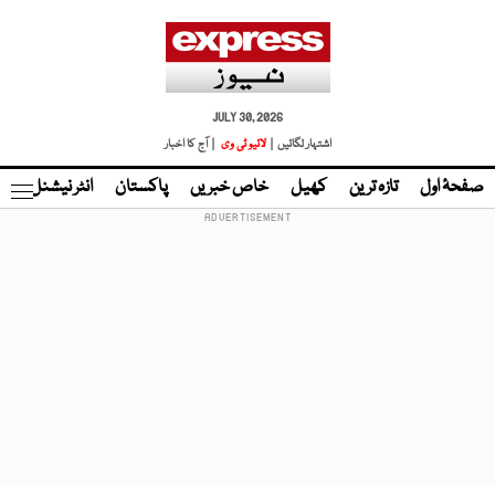
JULY 30, 2026
اشتہار لگائیں |
لائیو ٹی وی
| آج کا اخبار
صفحۂ اول
تازہ ترین
کھیل
خاص خبریں
پاکستان
انٹر نیشنل
ٹا