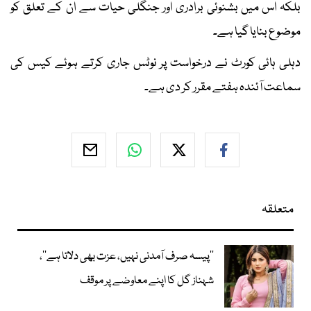
بلکہ اس میں بشنوئی برادری اور جنگلی حیات سے ان کے تعلق کو
موضوع بنایا گیا ہے۔
دہلی ہائی کورٹ نے درخواست پر نوٹس جاری کرتے ہوئے کیس کی
سماعت آئندہ ہفتے مقرر کر دی ہے۔
متعلقہ
’’پیسہ صرف آمدنی نہیں، عزت بھی دلاتا ہے‘‘،
شہناز گل کا اپنے معاوضے پر موقف