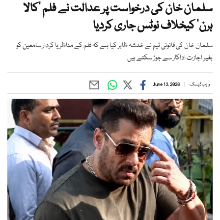
سلمان خان کی درخواست پر عدالت نے فلم ‘کالا
ہرن’ کیخلاف نوٹس جاری کردیا
سلمان خان کی قانونی ٹیم نے خدشہ ظاہر کیا ہے کہ فلم کے مناظر یا کردار سامعین کو
بغیر اجازت اداکار سے جوڑ سکتے ہیں
ویب ڈیسک
June 13, 2026