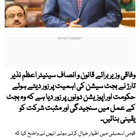
وفاقی وزیر برائے قانون و انصاف سینیٹر اعظم نذیر
تارڑ نے بجٹ سیشن کی اہمیت پر زور دیتے ہوئے
حکومت اور اپوزیشن دونوں پر زور دیا ہے کہ وہ بجٹ
کے عمل میں سنجیدگی اور مثبت شرکت کو
یقینی بنائیں۔
قومی اسمبلی میں اظہارِ خیال کرتے ہوئے انہوں نے واضح کیا کہ