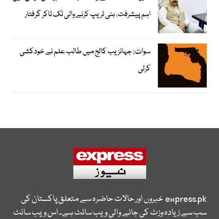
اہم پیشرفت، ہنی ٹریپ کرنے والی ٹک ٹاکر گرفتار
سوات: جہانزیب کالج میں طالب علم نے خودکشی
کرلی
express.pk
خبروں اور حالات حاضرہ سے متعلق پاکستان کی
سب سے زیادہ وزٹ کی جانے والی ویب سائٹ ہے۔ اس ویب سائٹ