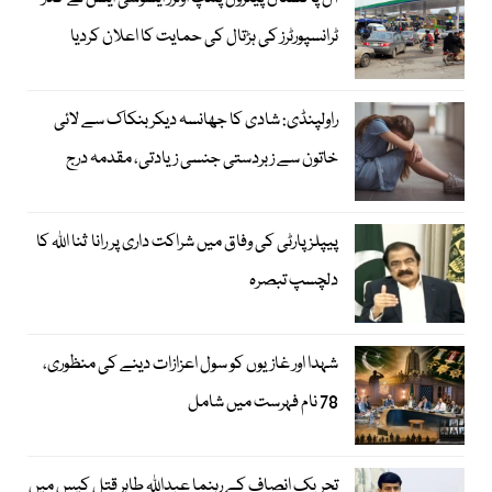
ٹرانسپورٹرز کی ہڑتال کی حمایت کا اعلان کردیا
راولپنڈی: شادی کا جھانسہ دیکر بنکاک سے لائی
خاتون سے زبردستی جنسی زیادتی، مقدمہ درج
پیپلز پارٹی کی وفاق میں شراکت داری پر رانا ثنا اللہ کا
دلچسپ تبصرہ
شہدا اور غازیوں کو سول اعزازات دینے کی منظوری،
78 نام فہرست میں شامل
تحریک انصاف کے رہنما عبداللہ طاہر قتل کیس میں