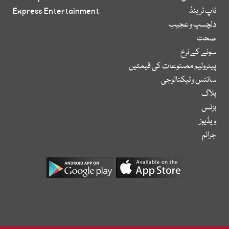
ٹاپ ٹرینڈ
Express Entertainment
دلچسپ و عجیب
صحت
سونے کے نرخ
پیٹرولیم مصنوعات کی قیمتیں
سائنس و ٹیکنالوجی
بلاگ
بزنس
ویڈیوز
جرائم