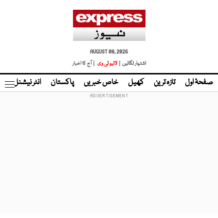
AUGUST 08, 2026
اشتہار لگائیں |
لائیو ٹی وی
| آج کا اخبار
صفحۂ اول
تازہ ترین
کھیل
خاص خبریں
پاکستان
انٹر نیشنل
ٹا