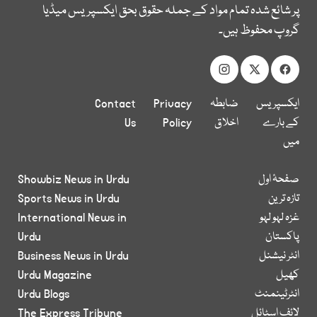
پر شائع شدہ تمام مواد کے جملہ حقوق بحق ایکسپریس میڈیا
گروپ محفوظ ہیں۔
ایکسپریس
ضابطہ
Privacy
Contact
کے بارے
اخلاق
Policy
Us
میں
صفحۂ اول
Showbiz News in Urdu
تازہ ترین
Sports News in Urdu
غزہ لہو لہو
International News in
پاکستان
Urdu
انٹر نیشنل
Business News in Urdu
کھیل
Urdu Magazine
انٹرٹینمنٹ
Urdu Blogs
لائف اسٹائل
The Express Tribune