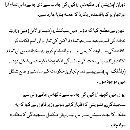
دوران اپوزیشن اور حکومتی اراکین کی جانب سے دی جانے والی تمام آرا
اور تجاویز کو باقاعدہ ریکارڈ کا حصہ بنایا جا رہا ہے۔
انہوں نے مطلع کیا کہ ہاؤس میں سیکنڈ رو (دوسری لائن) میں وزارتِ
خزانہ کی ٹیم موجود ہے جو تمام اراکین کی تقاریر اور اہم نکات کو
باقاعدگی سے نوٹ کر رہی ہے، روزانہ شام کو وزارتِ خزانہ میں ان تمام
نکات پر تفصیلی بحث کی جائے گی تاکہ بجٹ کو حتمی شکل دینے
(ونڈنگ اپ)سے پہلے تمام تجاویز حکومت کے سامنے واضح شکل
میں موجود ہوں۔
ایوان میں کچھ اراکین کی جانب سے دکھائی جانے والی غیر
سنجیدگی پر تشویش کا اظہار کرتے ہوئے وزیر قانون نے کہا کہ یہ
ملک کا بجٹ سیشن ہے اس لیے یہاں مکمل سنجیدگی کا مظاہرہ
ہونا چاہیے۔