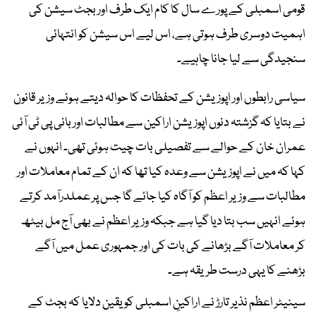
قومی اسمبلی کے پورے سال کا کام ایک طرف اور بجٹ سیشن کی
اہمیت دوسری طرف ہوتی ہے، اس لیے اس سیشن کو انتہائی
سنجیدگی سے لیا جانا چاہیے۔
سیاسی رابطوں اور اپوزیشن کے تحفظات کا حوالہ دیتے ہوئے وزیر قانون
نے بتایا کہ گزشتہ دنوں اپوزیشن اراکین سے مطالبات اور بانی پی ٹی آئی
عمران خان کے حوالے سے تفصیلی بات چیت ہوئی تھی۔ انہوں نے
کہا کہ میں نے اپوزیشن سے وعدہ کیا تھا کہ ان کے تمام معاملات اور
مطالبات سے وزیر اعظم کو آگاہ کیا جائے گا جس پر عملدرآمد کرتے
ہوئے انہیں سب بتا دیا گیا ہے جبکہ وزیر اعظم نے بھی آج مل بیٹھ
کر معاملات آگے بڑھانے کی بات کی اور جمہوری عمل میں آگے
بڑھنے کا یہی درست طریقہ ہے۔
سینیٹر اعظم نذیر تارڑ نے اراکینِ اسمبلی کو یقین دلایا کہ بجٹ کے