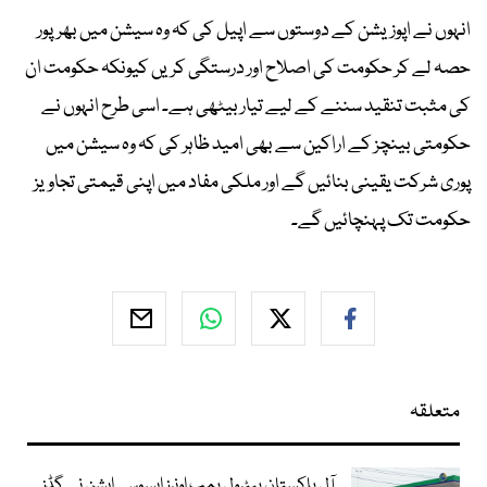
انہوں نے اپوزیشن کے دوستوں سے اپیل کی کہ وہ سیشن میں بھرپور
حصہ لے کر حکومت کی اصلاح اور درستگی کریں کیونکہ حکومت ان
کی مثبت تنقید سننے کے لیے تیار بیٹھی ہے۔ اسی طرح انہوں نے
حکومتی بینچز کے اراکین سے بھی امید ظاہر کی کہ وہ سیشن میں
پوری شرکت یقینی بنائیں گے اور ملکی مفاد میں اپنی قیمتی تجاویز
حکومت تک پہنچائیں گے۔
متعلقہ
آل پاکستان پیٹرول پمپ اونرز ایسوسی ایشن نے گڈز