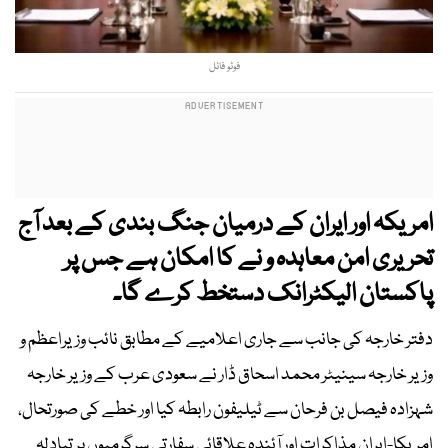
فوٹو فائل
امریکہ اور ایران کے درمیان جنگ بندی کے بعد آج
تحریری امن معاہدہ و نے کا امکان ہے جس پر
پاکستان الیکٹرانک دستخط کرے گا۔
دفتر خارجہ کی جانب سے جاری اعلامیے کے مطابق نائب وزیراعظم و
وزیر خارجہ سینیٹر محمد اسحاق ڈار نے سعودی عرب کے وزیر خارجہ
شہزادہ فیصل بن فرحان سے ٹیلیفون رابطہ کیا اور خطے کی صورتحال،
امریکا-ایران مذاکرات اور آئندہ علاقائی سفارتی سرگرمیوں پر تبادلہ