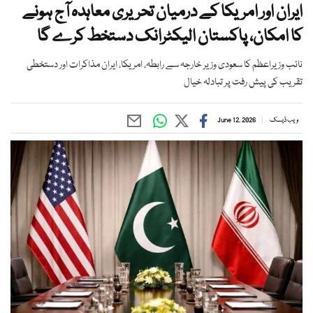
ایران اور امریکا کے درمیان تحریری معاہدہ آج ہونے
کا امکان، پاکستان الیکٹرانک دستخط کرے گا
نائب وزیراعظم کا سعودی وزیر خارجہ سے رابطہ، امریکا، ایران مذاکرات اور دستخطی
تقریب کی پیش رفت پر تبادلہ خیال
ویب ڈیسک
June 12, 2026