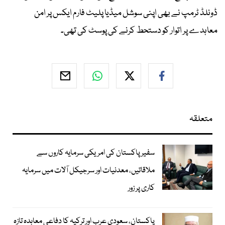
ڈونلڈ ٹرمپ نے بھی اپنی سوشل میڈیا پلیٹ فارم ایکس پر امن
معاہدے پر اتوار کو دستحط کرنے کی پوسٹ کی تھی۔
متعلقہ
سفیر پاکستان کی امریکی سرمایہ کاروں سے
ملاقاتیں، معدنیات اور سرجیکل آلات میں سرمایہ
کاری پر زور
پاکستان، سعودی عرب اور ترکیہ کا دفاعی معاہدہ تازہ