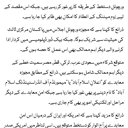
ورچوئل دستخط کے طریقہ کار پر غور کر رہے ہیں، جبکہ اس مقصد کے
لیے زوم میٹنگ کے انعقاد کا امکان بھی ظاہر کیا جا رہا ہے۔
ذرائع کا کہنا ہے کہ مجوزہ ورچوئل اجلاس میں پاکستان مرکزی ثالث
کی حیثیت سے شریک ہوگا، جبکہ بیک ڈور ڈپلومیسی میں کردار ادا
کرنے والے دیگر اہم ممالک بھی اس عمل کا حصہ ہوں گے۔
متوقع شرکاء میں سعودی عرب، ترکی، قطر، مصر سمیت خطے کے
دیگر اہم ممالک شامل ہو سکتے ہیں، ذرائع کے مطابق مجوزہ
معاہدے کو "اعلانِ اسلام آباد" یا "میمورنڈم آف انڈراسٹینڈنگ اسلام
آباد" کا نام دینے پر بھی غور کیا جا رہا ہے جبکہ امن معاہدے کے دیگر
مراحل اور تکنیکی امور پر بھی کام جاری ہے۔
ذرائع کا مزید کہنا ہے کہ امریکہ اور ایران کے درمیان اس امن
معاہدے پر آج اتوار کو دستخط متوقع ہیں۔ اسی تناظر میں امریکی صدر