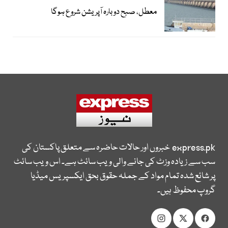
معطل، صبح دوبارہ آپریشن شروع ہوگا
express.pk
خبروں اور حالات حاضرہ سے متعلق پاکستان کی
سب سے زیادہ وزٹ کی جانے والی ویب سائٹ ہے۔ اس ویب سائٹ
پر شائع شدہ تمام مواد کے جملہ حقوق بحق ایکسپریس میڈیا
گروپ محفوظ ہیں۔