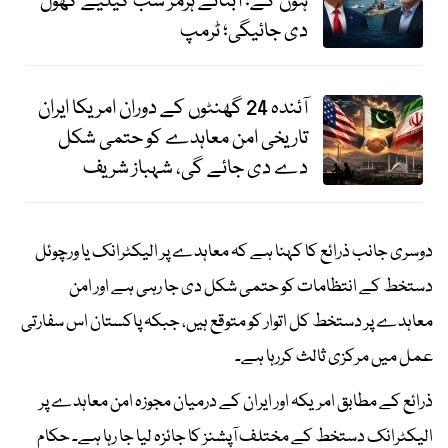
ہوں گے؛ آبنائے ہرمز سب کیلیے کھول
دی جائیگی؛ ٹرمپ
آئندہ 24 گھنٹوں کے دوران امریکا ایران
تاریخی امن معاہدے کو حتمی شکل
دے دی جائے گی، شہباز شریف
دوسری جانب ذرائع کا کہنا ہے کہ معاہدے پر الیکٹرانک یا ورچوئل
دستخط کے انتظامات کو حتمی شکل دی جا رہی ہے اور امن
معاہدے پر دستخط کل اتوار کو متوقع ہیں، جبکہ پاکستان اس سفارتی
عمل میں مرکزی ثالث کررہا ہے۔
ذرائع کے مطابق امریکہ اور ایران کے درمیان مجوزہ امن معاہدے پر
الیکٹرانک دستخط کے مختلف آپشنز کا جائزہ لیا جا رہا ہے۔ حکام