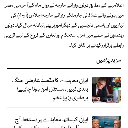
اعلامیے کے مطابق دونوں وزرائے خارجہ نے رواں ماہ کے آخر میں مصر
میں ہونے والے علاقائی چار ملکی وزرائے خارجہ اجلاس (آر-4) کی
تیاریوں اور باہمی دلچسپی کے دیگر امور پر بھی تبادلہ خیال کیا۔ دونوں
رہنماؤں نے خطے میں امن، استحکام اور تعاون کے فروغ کے لیے قریبی
رابطے برقرار رکھنے پر اتفاق کیا۔
مزید پڑھیں
ایران معاہدے کا مقصد عارضی جنگ
بندی نہیں، مستقل امن ہونا چاہیے؛
برطانوی وزیراعظم
ایران کیساتھ معاہدے پر دستخط آج