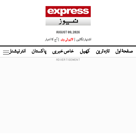
AUGUST 09, 2026
اشتہار لگائیں |
لائیو ٹی وی
| آج کا اخبار
صفحۂ اول
تازہ ترین
کھیل
خاص خبریں
پاکستان
انٹر نیشنل
ٹا