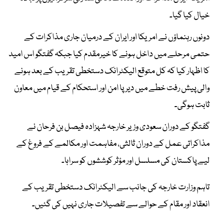
خیال کیا گیا۔
دونوں رہنماؤں نے امریکا اور ایران کے درمیان جاری مذاکرات کے
حتمی مرحلے میں داخل ہونے کا خیرمقدم کیا جبکہ گفتگو اس امید
کا اظہار کیا کہ کل متوقع الیکٹرانک دستخطی تقریب کے بعد ہونے
والی پیش رفت خطے میں دیرپا امن اور استحکام کے قیام میں معاون
ثابت ہوگی۔
گفتگو کے دوران سعودی وزیر خارجہ شہزادہ فیصل بن فرحان نے
مذاکراتی عمل کے دوران ثالثی، مفاہمت اور مکالمے کے فروغ کے
لیے پاکستان کی مسلسل اور مؤثر کوششوں کو سراہا۔
تاہم وزارت خارجہ کی جانب سے الیکٹرانک دستخطی تقریب کے
انعقاد اور مقام کے حوالے سے تفصیلات جاری نہیں کی گئیں۔