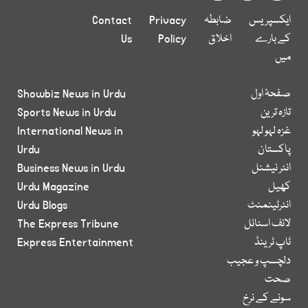
ایکسپریس
ضابطہ
Privacy
Contact
کے بارے
اخلاق
Policy
Us
میں
صفحۂ اول
Showbiz News in Urdu
تازہ ترین
Sports News in Urdu
غزہ لہو لہو
International News in
پاکستان
Urdu
انٹر نیشنل
Business News in Urdu
کھیل
Urdu Magazine
انٹرٹینمنٹ
Urdu Blogs
لائف اسٹائل
The Express Tribune
ٹاپ ٹرینڈ
Express Entertainment
دلچسپ و عجیب
صحت
سونے کے نرخ