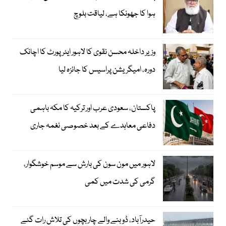
ہوا کا جھونکا ہے، لیاقت بلوچ
وزیر داخلہ محسن نقوی کا لاہور ایئر پورٹ کا اچانک
دورہ، امیگریشن پراسیس کا جائزہ لیا
پاکستان، سعودی عرب اور ترکیہ کا مکہ باہمی
دفاعی معاہدے کے بعد خصوصی نغمہ جاری
لاہور میں مون سون کی بارش سے موسم خوشگوار،
گرمی کی شدت میں کمی
حیدرآباد، ڈوبنے والے چار بچوں کی تلاش رات گئے