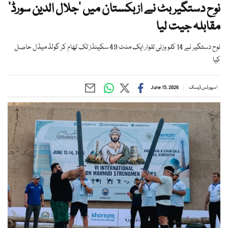
نوح دستگیر بٹ نے ازبکستان میں ’جلال الدین سورڈ‘
مقابلہ جیت لیا
نوح دستگیر نے 14 کلو وزنی تلوار ایک منٹ 49 سکینڈز تک تھام کر گولڈ میڈل حاصل
کیا
اسپورٹس ڈیسک
June 15, 2026