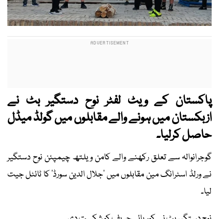
پاکستان کے ویٹ لفٹر نوح دستگیر بٹ نے
ازبکستان میں ہونے والے مقابلوں میں گولڈ میڈل
حاصل کرلیا۔
گوجرانوالہ سے تعلق رکھنے والے کامن ویلتھ چیمپئن نوح دستگیر
نے ورلڈ اسٹرانگ مین مقابلوں میں ’جلال الدین سورڈ‘ کا ٹائٹل جیت
لیا۔
نوح دستگیر بٹ نے کوریائی حریف کو شکست دی۔