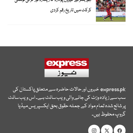
جوز بٹلر نے کیرون پولارڈ کا ریکارڈ توڑ کر ٹی ٹوئنٹی
کرکٹ میں تاریخ رقم کردی
express.pk
خبروں اور حالات حاضرہ سے متعلق پاکستان کی
سب سے زیادہ وزٹ کی جانے والی ویب سائٹ ہے۔ اس ویب سائٹ
پر شائع شدہ تمام مواد کے جملہ حقوق بحق ایکسپریس میڈیا
گروپ محفوظ ہیں۔