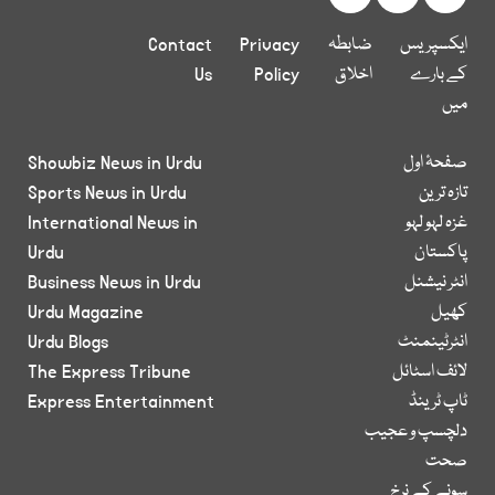
ایکسپریس
ضابطہ
Privacy
Contact
کے بارے
اخلاق
Policy
Us
میں
صفحۂ اول
Showbiz News in Urdu
تازہ ترین
Sports News in Urdu
غزہ لہو لہو
International News in
پاکستان
Urdu
انٹر نیشنل
Business News in Urdu
کھیل
Urdu Magazine
انٹرٹینمنٹ
Urdu Blogs
لائف اسٹائل
The Express Tribune
ٹاپ ٹرینڈ
Express Entertainment
دلچسپ و عجیب
صحت
سونے کے نرخ