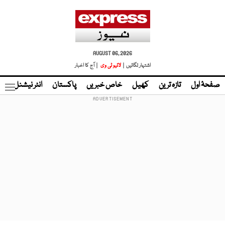
AUGUST 06, 2026
اشتہار لگائیں |
لائیو ٹی وی
| آج کا اخبار
صفحۂ اول
تازہ ترین
کھیل
خاص خبریں
پاکستان
انٹر نیشنل
ٹا