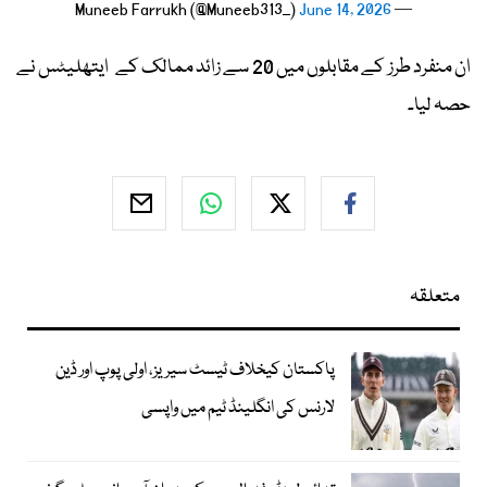
June 14, 2026
— Muneeb Farrukh (@Muneeb313_)
ان منفرد طرز کے مقابلوں میں 20 سے زائد ممالک کے ایتھلیٹس نے
حصہ لیا۔
متعلقہ
پاکستان کیخلاف ٹیسٹ سیریز، اولی پوپ اور ڈین
لارنس کی انگلینڈ ٹیم میں واپسی