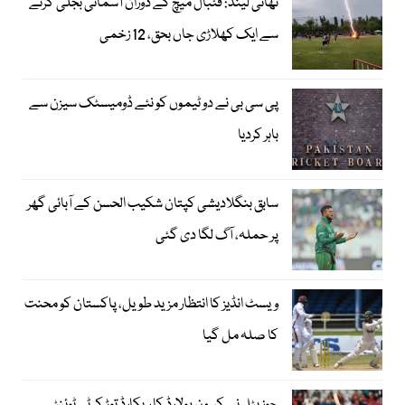
تھائی لینڈ: فٹبال میچ کے دوران آسمانی بجلی گرنے
سے ایک کھلاڑی جاں بحق، 12 زخمی
پی سی بی نے دو ٹیموں کو نئے ڈومیسٹک سیزن سے
باہر کردیا
سابق بنگلادیشی کپتان شکیب الحسن کے آبائی گھر
پر حملہ، آگ لگا دی گئی
ویسٹ انڈیز کا انتظار مزید طویل، پاکستان کو محنت
کا صلہ مل گیا