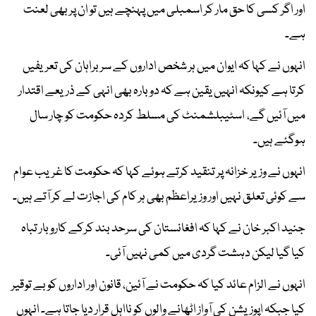
اور اگر کسی کا حق مار کر اسمبلی میں پہنچے ہیں تو ان پر بھی لعنت
ہے۔
انہوں نے کہا کہ ایوان میں ہر شخص اداروں کے سربراہان کی تعریفیں
کرتا ہے کیونکہ انہیں یقین ہے کہ دوبارہ بھی انہی کے ذریعے اقتدار
میں آئیں گے، اسٹیبلشمنٹ کی مسلط کردہ حکومت کو چار سال
ہوگئے ہیں۔
انہوں نے وزیر خزانہ پر تنقید کرتے ہوئے کہا کہ حکومت کا غریب عوام
سے کوئی تعلق نہیں اور وزیراعظم بھی ہر کام کی اجازت لے کر آتے ہیں۔
جنید اکبر خان نے کہا کہ افغانستان کی سرحد بند کرکے کاروبار تباہ
کیا گیا لیکن دہشت گردی میں کمی نہیں آئی۔
انہوں نے الزام عائد کیا کہ حکومت نے آئین، قانون اور اداروں کو بے توقیر
کیا جبکہ اپوزیشن کی آواز اٹھانے والوں کو نااہل قرار دیا جاتا ہے۔ انہوں