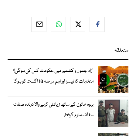
متعلقہ
آزاد جموں و کشمیر میں حکومت کس کی ہوگی؟
انتخابات کا تیسرا اور اہم مرحلہ 10 اگست کو ہوگا
بیوہ خاتون کے ساتھ زیادتی کرنے والا درندہ صفت
سفاک ملزم گرفتار