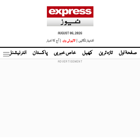
AUGUST 06, 2026
اشتہار لگائیں |
لائیو ٹی وی
| آج کا اخبار
صفحۂ اول
تازہ ترین
کھیل
خاص خبریں
پاکستان
انٹر نیشنل
ٹا