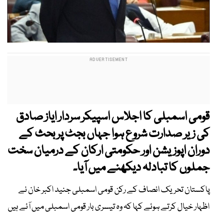
قومی اسمبلی کا اجلاس اسپیکر سردار ایاز صادق
کی زیر صدارت شروع ہوا جہاں بجٹ پر بحث کے
دوران اپوزیشن اور حکومتی ارکان کے درمیان سخت
جملوں کا تبادلہ دیکھنے میں آیا۔
پاکستان تحریک انصاف کے رکن قومی اسمبلی جنید اکبر خان نے
اظہار خیال کرتے ہوئے کہا کہ وہ تیسری بار قومی اسمبلی میں آئے ہیں