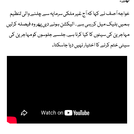
تھے۔
خواجہ آصف نے کہا کہ آج غیر ملکی سرمایہ سے چلنے والی تنظیم
ہمیں بلیک میل کررہی ہے ، الیکشن ہونے دیں پھر وہ فیصلہ کرلیں
مہاجرین کی سیٹوں کا کیا کرنا ہے، جلسے جلوسوں کو مہاجرین کی
سیٹی ختم کرنے کا اختیار نہیں دیا جاسکتا۔