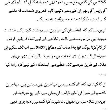
کوششیں کی گئیں، جن میں وہ خود بھی دو مرتبہ کابل گئے اور ڈی جی
آئی ایس آئی بھی ان کے ہمراہ تھے، تاہم تحریری ضمانت نہ ملنے
کے باعث مذاکرات نتیجہ خیز ثابت نہ ہو سکے۔
انہوں نے کہا کہ افغانستان کی سرزمین سے دہشت گردی کے خدشات
موجود ہیں اور اس مسئلے کا حل نکالنے کے لیے تمام فریقین کو مل
کر کام کرنا ہوگا۔ خواجہ آصف کے مطابق 2022 سے اب تک سکیورٹی
صورتحال کے دوران بڑی تعداد میں جوانوں نے قربانیاں دی ہیں، اور
ملک نے طویل عرصے تک خطے میں استحکام کے لیے کردار ادا کیا
ہے۔
ان کا کہنا تھا کہ آزاد کشمیر میں مہاجرین بھی سیٹیں ہیں، مہاجرین
کشمیر نے خون کی لکیر کراس کی ہوئی ہے، کے ایچ خورشید اور
چوہدری غلام عباس مقبول بٹ شہید کیا کشمیری مہاجرین نہیں