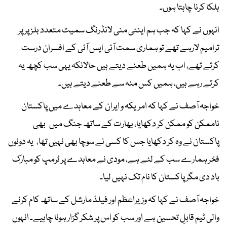
ہلکا کرنا چاہتا ہوں۔
انہوں نے کہا کہ جب ہم اینٹی منی لانڈرنگ سمیت متعدد بلز پر پر
ترامیم لارہے تھے تو ہماری سمت آئی ایس آئی کے افسران درست
کرتے تھے، اب یہ ہمیں طعنے دیتے ہیں حالانکہ یہی سب کچھ یہ
کرتے رہے ہیں، ہمیں کس منہ سے طعنے دیتے ہیں۔
خواجہ آصف نے کہا کہ امریکہ و ایران کے معاہدے میں پاکستان
ناممکن کو ممکن کر دکھایا، بھارت کے ساتھ جنگ میں بھی
پاکستان نے وہ کر دکھایا جس کا کسی نے سوچا بھی نہیں تھا، یہ دونوں
فخر ہمارے سب کے لئے ہے، مودی نے معاہدے پر ٹرمپ کو مبارک
باد دی مگر پاکستان کا نام تک نہیں لیا۔
خواجہ آصف نے کہا کہ وزیراعظم اور فیلڈ مارشل کے ساتھ کام کرنے
والی ٹیم قابلِ تحسین ہے اور سب کو اس پر شکر گزار ہونا چاہیے۔ انہوں