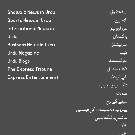
صفحۂ اول
Showbiz News in Urdu
تازہ ترین
Sports News in Urdu
غزہ لہو لہو
International News in
پاکستان
Urdu
انٹر نیشنل
Business News in Urdu
کھیل
Urdu Magazine
انٹرٹینمنٹ
Urdu Blogs
لائف اسٹائل
The Express Tribune
ٹاپ ٹرینڈ
Express Entertainment
دلچسپ و عجیب
صحت
سونے کے نرخ
پیٹرولیم مصنوعات کی قیمتیں
سائنس و ٹیکنالوجی
بلاگ
بزنس