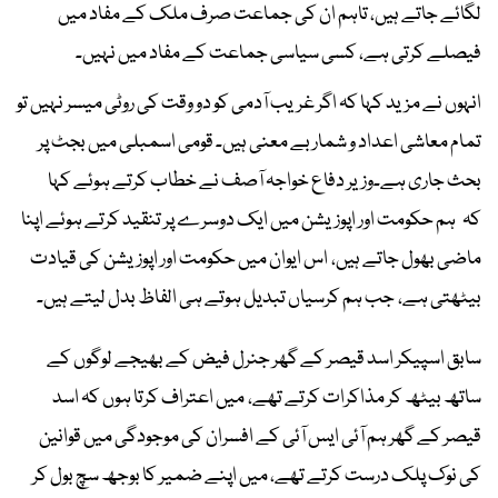
لگائے جاتے ہیں، تاہم ان کی جماعت صرف ملک کے مفاد میں
فیصلے کرتی ہے، کسی سیاسی جماعت کے مفاد میں نہیں۔
انہوں نے مزید کہا کہ اگر غریب آدمی کو دو وقت کی روٹی میسر نہیں تو
تمام معاشی اعداد و شمار بے معنی ہیں۔ قومی اسمبلی میں بجٹ پر
بحث جاری ہے۔وزیر دفاع خواجہ آصف نے خطاب کرتے ہوئے کہا
کہ ہم حکومت اور اپوزیشن میں ایک دوسرے پر تنقید کرتے ہوئے اپنا
ماضی بھول جاتے ہیں، اس ایوان میں حکومت اور اپوزیشن کی قیادت
بیٹھتی ہے، جب ہم کرسیاں تبدیل ہوتے ہی الفاظ بدل لیتے ہیں۔
سابق اسپیکر اسد قیصر کے گھر جنرل فیض کے بھیجے لوگوں کے
ساتھ بیٹھ کر مذاکرات کرتے تھے، میں اعتراف کرتا ہوں کہ اسد
قیصر کے گھر ہم آئی ایس آئی کے افسران کی موجودگی میں قوانین
کی نوک پلک درست کرتے تھے، میں اپنے ضمیر کا بوجھ سچ بول کر