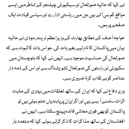
نے کہا کہ حالیہ صورتحال اور سیکیورٹی چیلنجز کے تناظر میں ایسے
مواقع کم ہی آتے ہیں جن میں ریاستی ادارے اور سیاسی قیادت ایک
صفحے پر ہوں۔
خواجہ آصف کے مطابق بھارت کے وزیراعظم نریندر مودی نے حالیہ
بیان میں پاکستان کا نام لیے بغیر بات کی، جو اس بات کا ثبوت ہے کہ
صورتحال کی حساسیت موجود ہے۔ انہوں نے کہا کہ بلوچستان میں
سکیورٹی اور راستوں کی صورتحال تشویشناک ہے اور اس کے ذمہ دار
عناصر کو بے نقاب کرنا ضروری ہے۔
وزیر دفاع نے کہا کہ ایران کے ساتھ تعلقات میں بہتری کے مثبت
اثرات سامنے آ رہے ہیں اور اگر ایران پر پابندیاں ختم ہوتی ہیں تو
پاکستان کو بھی فوری معاشی فائدہ پہنچ سکتا ہے۔ انہوں نے
افغانستان کے ساتھ مذاکرات کا ذکر کرتے ہوئے کہا کہ متعدد بار