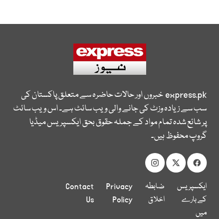
express.pk
خبروں اور حالات حاضرہ سے متعلق پاکستان کی
سب سے زیادہ وزٹ کی جانے والی ویب سائٹ ہے۔ اس ویب سائٹ
پر شائع شدہ تمام مواد کے جملہ حقوق بحق ایکسپریس میڈیا
گروپ محفوظ ہیں۔
ایکسپریس
ضابطہ
Privacy
Contact
کے بارے
اخلاق
Policy
Us
میں