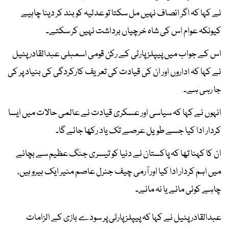
نے کہا کہ اگر انصاف نہیں مل سکتا تو عدلیہ کو بند کر دینا چاہیے
کیونکہ عوام اس کی شاہ خرچیاں برداشت نہیں کر سکتے۔
اس کے جواب میں پیپلز پارٹی کے رکن قومی اسمبلی عبدالقادر پٹیل
نے کہا کہ اداروں اور ان کی قیادت کی تعریف کارکردگی کی بنیاد پر کی
جا رہی ہے۔
انہوں نے کہا کہ سیاسی اور عسکری قیادت نے عالمی حالات میں ایسا
کردار ادا کیا جسے طویل عرصے تک یاد رکھا جائے گا۔
ان کا کہنا تھا کہ پاکستان نے دنیا کو تیسری جنگ عظیم سے بچانے
میں اہم کردار ادا کیا اور آرمی چیف جنرل عاصم منیر ایک ہیرو ہیں،
چاہے کوئی مانے یا نہ مانے۔
عبدالقادر پٹیل نے کہا کہ پیپلز پارٹی پر سودے بازی کے الزامات