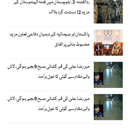
ردالفتنہ-3 : بلوچستان میں فتنہ الہندوستان کے
مزید 12 دہشت گرد ہلاک
پاکستان اور صومالیہ کے درمیان دفاعی تعاون مزید
مضبوط بنانے پر اتفاق
میر رضا علی کی قبر کشائی صبح 9 بجے ہوگی، لاش
والے مقام سے گولی کا خول برآمد
میر رضا علی کی قبر کشائی صبح 9 بجے ہوگی، لاش
والے مقام سے گولی کا خول برآمد