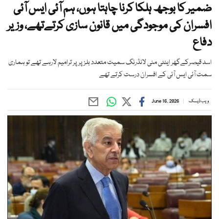
ضمیر کا بوجھ ہلکا کرنا چاہتا ہوں، ہم آئی ایس آئی
افسران کی موجودگی میں قانون سازی کرتےتھے، وزیر
دفاع
اسد قیصرکےگھر اینٹی منی لانڈرنگ سمیت متعدد بلز پر پر ترامیم لارہے تھے تو ہماری
سمت آئی ایس آئی کے افسران درست کرتے تھے
ویب ڈیسک
June 16, 2026