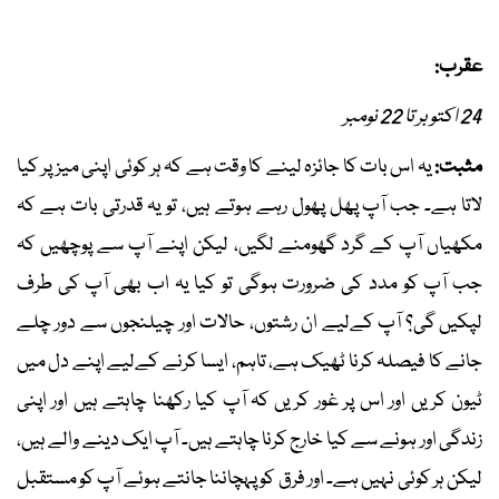
عقرب:
24 اکتوبر تا 22 نومبر
مثبت:
یہ اس بات کا جائزہ لینے کا وقت ہے کہ ہر کوئی اپنی میز پر کیا
لاتا ہے۔ جب آپ پھل پھول رہے ہوتے ہیں، تو یہ قدرتی بات ہے کہ
مکھیاں آپ کے گرد گھومنے لگیں، لیکن اپنے آپ سے پوچھیں کہ
جب آپ کو مدد کی ضرورت ہوگی تو کیا یہ اب بھی آپ کی طرف
لپکیں گی؟ آپ کےلیے ان رشتوں، حالات اور چیلنجوں سے دور چلے
جانے کا فیصلہ کرنا ٹھیک ہے، تاہم، ایسا کرنے کےلیے اپنے دل میں
ٹیون کریں اور اس پر غور کریں کہ آپ کیا رکھنا چاہتے ہیں اور اپنی
زندگی اور ہونے سے کیا خارج کرنا چاہتے ہیں۔ آپ ایک دینے والے ہیں،
لیکن ہر کوئی نہیں ہے۔ اور فرق کو پہچاننا جانتے ہوئے آپ کو مستقبل