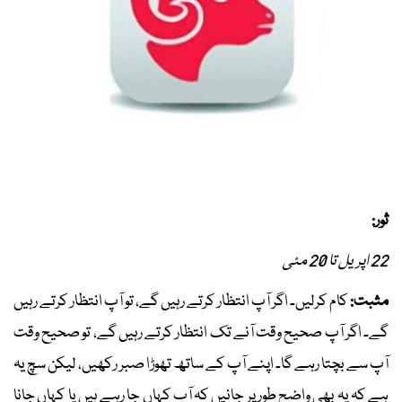
ثور:
22 اپریل تا 20 مئی
مثبت:
کام کرلیں۔ اگر آپ انتظار کرتے رہیں گے، تو آپ انتظار کرتے رہیں
گے۔ اگر آپ صحیح وقت آنے تک انتظار کرتے رہیں گے، تو صحیح وقت
آپ سے بچتا رہے گا۔ اپنے آپ کے ساتھ تھوڑا صبر رکھیں، لیکن سچ یہ
ہے کہ یہ بھی واضح طور پر جانیں کہ آپ کہاں جا رہے ہیں یا کہاں جانا