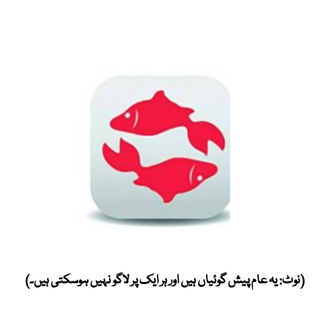
(نوٹ: یہ عام پیش گوئیاں ہیں اور ہر ایک پر لاگو نہیں ہوسکتی ہیں۔)