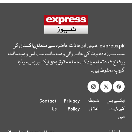
express.pk
خبروں اور حالات حاضرہ سے متعلق پاکستان کی
سب سے زیادہ وزٹ کی جانے والی ویب سائٹ ہے۔ اس ویب سائٹ
پر شائع شدہ تمام مواد کے جملہ حقوق بحق ایکسپریس میڈیا
گروپ محفوظ ہیں۔
ایکسپریس
ضابطہ
Privacy
Contact
کے بارے
اخلاق
Policy
Us
میں