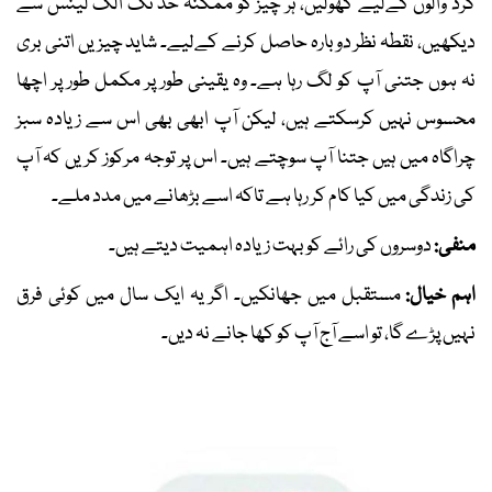
گرد والوں کےلیے کھولیں، ہر چیز کو ممکنہ حد تک الگ لینس سے
دیکھیں، نقطہ نظر دوبارہ حاصل کرنے کےلیے۔ شاید چیزیں اتنی بری
نہ ہوں جتنی آپ کو لگ رہا ہے۔ وہ یقینی طور پر مکمل طور پر اچھا
محسوس نہیں کرسکتے ہیں، لیکن آپ ابھی بھی اس سے زیادہ سبز
چراگاہ میں ہیں جتنا آپ سوچتے ہیں۔ اس پر توجہ مرکوز کریں کہ آپ
کی زندگی میں کیا کام کر رہا ہے تاکہ اسے بڑھانے میں مدد ملے۔
منفی:
دوسروں کی رائے کو بہت زیادہ اہمیت دیتے ہیں۔
اہم خیال:
مستقبل میں جھانکیں۔ اگر یہ ایک سال میں کوئی فرق
نہیں پڑے گا، تو اسے آج آپ کو کھا جانے نہ دیں۔