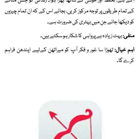
آگے ہے، تحفظ اور خوشی کے ساتھ بھرا ہوا۔ زندگی کو جشن منانے
کے تمام طریقوں پر توجہ مرکوز کریں، بجائے اس کے کہ ان تمام چیزوں
کو دیکھا جائے جن میں بہتری کی ضرورت ہے۔
منفی:
بہت زیادہ بے پرواہی کا شکار ہو سکتے ہیں۔
اہم خیال:
تھوڑا سا غور و فکر آپ کو میراتھن کےلیے ایندھن فراہم
کرے گا۔