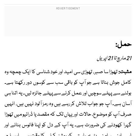
حمل:
21 مارچ تا 21 اپریل
مثبت:
تھوڑا سا صبر، تھوڑی سی امید اور خود شناسی کا ایک چمچہ وہ
کامل جوش بناتا ہے جو آپ کو باقی سب سے کوسوں دور رکھتا ہے۔
بولنے سے پہلے سوچیں اور عمل کرنے سے پہلے جائزہ لیں۔ یہ اتنا ہی
آسان ہے۔ آپ جو جواب تلاش کر رہے ہیں وہ رمز آلود نہیں ہیں، انہیں
صرف آپ کو موضوع، حالات اور یہاں تک کہ مقصد یا ڈرائیو میں تھوڑا
گہرا کھودنے کی ضرورت ہے۔ یہ آپ کے دل کو اپنا فانوس بنانے اور
اسے اپنے سامنے پڑے راستے کو روشن کرنے کا وقت ہے۔ اس نرم،