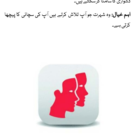
دشواری کا سامنا کر سکتے ہیں۔
اہم خیال:
وہ شہرت جو آپ تلاش کرتے ہیں آپ کی سچائی کا پیچھا
کرتی ہے۔