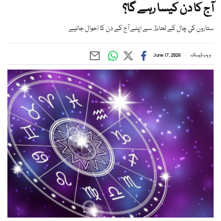
آج کا دن کیسا رہے گا؟
ستاروں کی چال کے لحاظ سے اپنے آج کے دن کا احوال جانیے
ویب ڈیسک
June 17, 2026