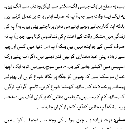
ہے، یہ سطح پر ایک جیسی لگ سکتی ہے لیکن وہ دنیا سے الگ ہیں۔
یہ ایک ایسا وقت ہے جب آپ نہ صرف اپنی بات پر عمل کرتے ہیں
بلکہ اپنا گٹار بجاتے ہوئے اپنے ہی دھن پر ناچتے بھی ہیں۔ یہ آپ کی
زندگی میں مشکل وقت کے اختتام کی نشاندہی کرتا ہے، جہاں آپ نہ
صرف کسی کے جوابدہ نہیں ہیں بلکہ آپ اس دنیا میں کسی اور چیز
سے زیادہ اپنی خود مختاری کو بھی قدر دیتے ہیں۔ اگر آپ اپنے ورک
اسپیس میں اکیلے جانے کے بارے میں سوچ رہے ہیں، تو یہ ایک اچھا
خیال ہو سکتا ہے کہ چیزوں کو جگہ پر لگانا شروع کریں اور چھوٹے
پیمانے پر خیالات کے ساتھ کھیلنا شروع کریں۔ تاہم، اگر آپ لوگوں
کے ساتھ کام کر رہے ہیں، تو یقینی بنائیں کہ ہر کوئی ایک ہی صفحے
پر ہے تاکہ آپ جانیں کہ آپ کا جہاز کہاں جا رہا ہے۔
منفی:
بہت زیادہ بے چین ہونے کی وجہ سے فیصلے کرنے میں