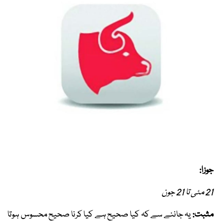
جوزا:
21 مئی تا 21 جون
مثبت:
یہ جاننے سے کہ کیا صحیح ہے کیا کرنا صحیح محسوس ہوتا