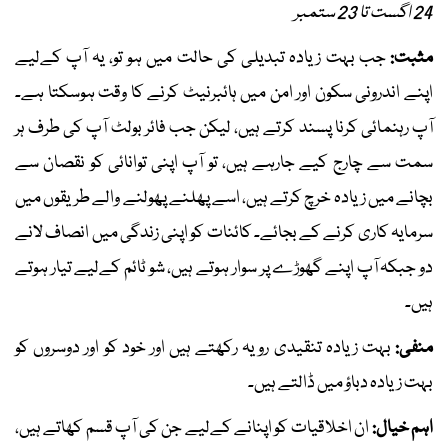
24 اگست تا 23 ستمبر
مثبت:
جب بہت زیادہ تبدیلی کی حالت میں ہو تو، یہ آپ کےلیے
اپنے اندرونی سکون اور امن میں ہائبرنیٹ کرنے کا وقت ہوسکتا ہے۔
آپ رہنمائی کرنا پسند کرتے ہیں، لیکن جب فائر بولٹ آپ کی طرف ہر
سمت سے چارج کیے جارہے ہیں، تو آپ اپنی توانائی کو نقصان سے
بچانے میں زیادہ خرچ کرتے ہیں، اسے پھلنے پھولنے والے طریقوں میں
سرمایہ کاری کرنے کے بجائے۔ کائنات کو اپنی زندگی میں انصاف لانے
دو جبکہ آپ اپنے گھوڑے پر سوار ہوتے ہیں، شو ٹائم کےلیے تیار ہوتے
ہیں۔
منفی:
بہت زیادہ تنقیدی رویہ رکھتے ہیں اور خود کو اور دوسروں کو
بہت زیادہ دباؤ میں ڈالتے ہیں۔
اہم خیال:
ان اخلاقیات کو اپنانے کےلیے جن کی آپ قسم کھاتے ہیں،