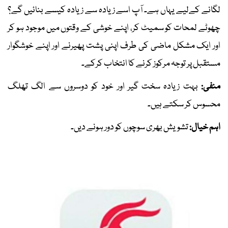
لگانے کےلیے یہاں ہے۔ آپ اسے زیادہ سے زیادہ کیسے بنائیں گے؟
چھوٹے لمحات کو سمیٹ کر، اپنے خوشی کے وقتوں میں موجود ہو کر
اور ایک مشکل ماضی کی طرف اپنی پشت پھیرنے اور اپنے خوشگوار
مستقبل پر توجہ مرکوز کرنے کا انتخاب کرکے۔
منفی:
بہت زیادہ سخت گیر اور خود کو دوسروں سے الگ تھلگ
محسوس کر سکتے ہیں۔
اہم خیال:
تشویش بھری سوچوں کو دور ہونے دیں۔