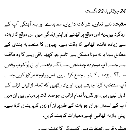
24 جولائی تا 23 اگست
مثبت:
نئے تعاون، شراکت داریاں، معاہدے اور ہم آہنگی آپ کے
اردگرد ہیں۔ یہ اس موقع پر اٹھنے اور اپنی زندگی میں اس موقع کا زیادہ
سے زیادہ فائدہ اٹھانے کا وقت ہے۔ چیزوں کا منصوبہ بندی کے
مطابق ہونا یا نہ ہونا ممکن ہے، تاہم جو کچھ باقی رہے گا وہ طاقت
ہے جسے آپ موجودہ چیلنجوں سے آگے بڑھنے اور ان پُرآشوب وقتوں
سے آگے بڑھنے کےلیے جمع کرتے ہیں۔ اس پر توجہ مرکوز کریں جسے
آپ منتخب کرنا چاہتے ہیں، اور یاد رکھیں کہ تمام لڑائیاں لڑنے کے
قابل نہیں ہیں، اور تقریباً تمام لڑائیاں جو صداقت پر مبنی ہیں ان میں
آپ کے اعمال اور ان جوابات کے طور پر ان آوازوں کو پریشان کرنا ہے۔
اپنی آواز نہ اٹھائیں، اپنے معیارات کو بلند کریں۔
منفی:
قریبی تعلقات میں کشیدگی کا خدشہ ہے۔