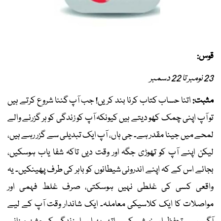
قوس:
23 نومبر تا 22 دسمبر
مثبت:
اتنا حساب کتاب کرنا بند کریں! جب آپ گننا شروع کرتے ہیں
تو آپ اپنی چمک کھو دیتے ہیں کیونکہ آپ کو زندگی کو ہر گزرنے والے
لمحے میں جینا مقدر ہے۔ جی ہاں، آپ ایک تبدیلی سے گزر رہے ہیں،
لیکن اپنے آپ کو تھوڑی جگہ اور وقت دیں تاکہ شفا یاب ہوسکیں،
بجائے اس کے کہ اپنے اندرونی شیطانوں کو باہر کی طرف پھینکیں۔ یہ
واقعی کسی کی غلطی نہیں ہوسکتی، صرف غلط فہمی اور
مواصلات کا ایک کلاسیکی معاملہ۔ ایک شاندار وقت آپ کے لیے