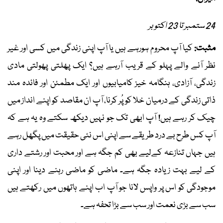
24 ستمبر تا 23 اکتوبر
مثبت:
کیا آپ محروم ہورہے ہیں یا آپ اپنی زندگی میں کسی اور غیر
نظر آنے والے پہلو کے قریب آرہے ہیں؟ ایک پھلتی پھولتی مادی
زندگی، آزادی، ہنگامہ خیز کامیابیوں اور ایک مطمئن اور فائدہ مند
ذاتی زندگی کے درمیان خلا کو پُر کرنا، آپ ان مقاصد کو اپنے انداز میں
چیک کر رہے ہیں! آپ ابھی تک جو نہیں دیکھ سکتے وہ یہ ہے کہ
آپ کس طرح بے درد طریقے سے اپنی اس نئی حقیقت میں پگھل رہے
ہیں جہاں تنازعہ کےلیے بھی کم جگہ ہے اور محبت اور رشتے داری
کے لیے بہت زیادہ جگہ ہے۔ ماضی کو ماضی رہنے دینا اور اپنی
موجودگی کو اس پر واپس لانا جو آپ اب اپنے ہاتھوں میں رکھتے ہیں
سب سے بڑی نعمت اور سب سے بڑا تحفہ ہے۔