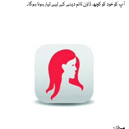
آپ کو خود کو کچھ ڈاؤن ٹائم دینے کے لیے تیار ہونا ہوگا۔
میزان: