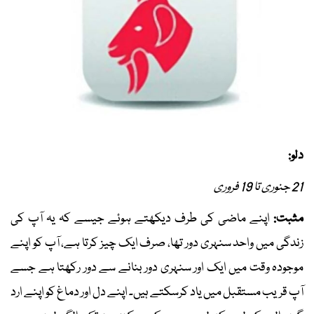
دلو:
21 جنوری تا 19 فروری
مثبت:
اپنے ماضی کی طرف دیکھتے ہوئے جیسے کہ یہ آپ کی
زندگی میں واحد سنہری دور تھا، صرف ایک چیز کرتا ہے، آپ کو اپنے
موجودہ وقت میں ایک اور سنہری دور بنانے سے دور رکھتا ہے جسے
آپ قریب مستقبل میں یاد کرسکتے ہیں۔ اپنے دل اور دماغ کو اپنے ارد