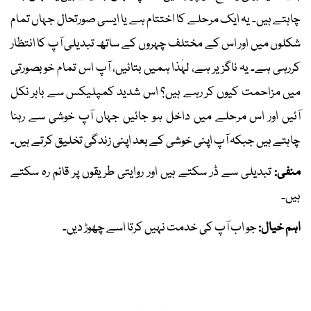
چاہتے ہیں۔ یہ ایک مرحلے کا اختتام ہے یا ایسی صورتحال جہاں تمام
شکلوں میں اور اس کے مختلف چہروں کے ساتھ تبدیلی آپ کا انتظار
کررہی ہے۔ یہ ناگزیر ہے، لہٰذا ہمیں بتائیں، آپ اس تمام خوبصورتی
میں مزاحمت کیوں کر رہے ہیں؟ اس شدید کمپلیکس سے باہر نکل
آئیں اور اس مرحلے میں داخل ہو جائیں جہاں آپ خوشی سے رہنا
چاہتے ہیں جبکہ آپ اپنی خوشی کے بعد اپنی زندگی تخلیق کرتے ہیں۔
منفی:
تبدیلی سے ڈر سکتے ہیں اور روایتی طریقوں پر قائم رہ سکتے
ہیں۔
اہم خیال:
جو اب آپ کی خدمت نہیں کرتا اسے چھوڑ دیں۔