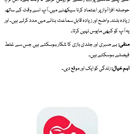
حوصلہ افزا آواز پر اعتماد کرنا سیکھنے میں، آپ اسے وقت کے ساتھ
زیادہ بلند، واضح اور زیادہ قابل سماعت بنانے میں مدد کرتے ہیں۔ اور
یہ آپ کو کبھی مایوس نہیں کرتا۔
منفی:
بے صبری اور جلدی بازی کا شکار ہوسکتے ہیں جس سے غلط
فیصلے ہوسکتے ہیں۔
اہم خیال:
زندگی کو ایک اور موقع دیں۔