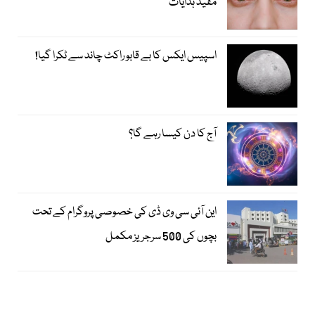
مفید ہدایات
اسپیس ایکس کا بے قابو راکٹ چاند سے ٹکرا گیا!
آج کا دن کیسا رہے گا؟
این آئی سی وی ڈی کی خصوصی پروگرام کے تحت
بچوں کی 500 سرجریز مکمل