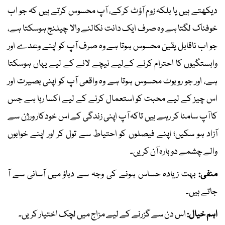
دیکھتے ہیں یا بلکہ زوم آؤٹ کرکے، آپ محسوس کرتے ہیں کہ جو اب
خوفناک لگتا ہے وہ صرف ایک دانت نکالنے والا چیلنج ہوسکتا ہے،
جو اب ناقابل یقین محسوس ہوتا ہے وہ صرف آپ کو اپنے وعدے اور
وابستگیوں کا احترام کرنے کےلیے نیچے لانے کے لیے یہاں ہوسکتا
ہے، اور جو روبوٹ محسوس ہوتا ہے وہ واقعی آپ کو اپنی بصیرت اور
اس چیز کے لیے محبت کو استعمال کرنے کے لیے اکسا رہا ہے جس
کا آپ سامنا کر رہے ہیں تاکہ آپ اپنی زندگی کے اس خودکار ورژن سے
آزاد ہو سکیں؛ اپنے فیصلوں کو احتیاط سے تول کر اور اپنے خوابوں
والے چشمے دوبارہ آن کریں۔
منفی:
بہت زیادہ حساس ہونے کی وجہ سے دباؤ میں آسانی سے آ
جاتے ہیں۔
اہم خیال:
اس دن سے گزرنے کے لیے مزاج میں لچک اختیار کریں۔