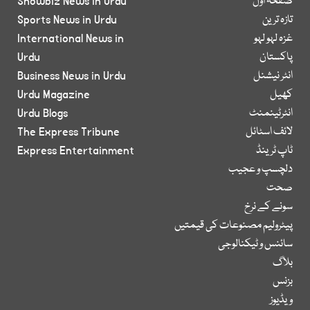
صفحۂ اول
Showbiz News in Urdu
تازہ ترین
Sports News in Urdu
غزہ لہو لہو
International News in
پاکستان
Urdu
انٹر نیشنل
Business News in Urdu
کھیل
Urdu Magazine
انٹرٹینمنٹ
Urdu Blogs
لائف اسٹائل
The Express Tribune
ٹاپ ٹرینڈ
Express Entertainment
دلچسپ و عجیب
صحت
سونے کے نرخ
پیٹرولیم مصنوعات کی قیمتیں
سائنس و ٹیکنالوجی
بلاگ
بزنس
ویڈیوز