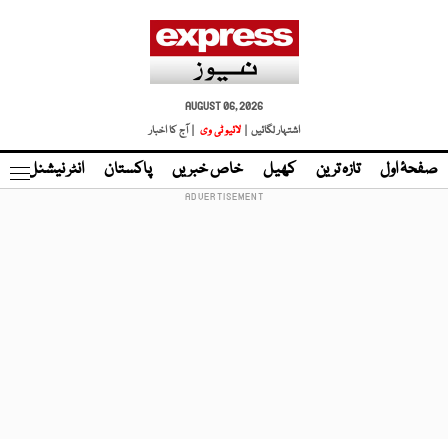
AUGUST 06, 2026
اشتہار لگائیں |
لائیو ٹی وی
| آج کا اخبار
صفحۂ اول
تازہ ترین
کھیل
خاص خبریں
پاکستان
انٹر نیشنل
ٹا