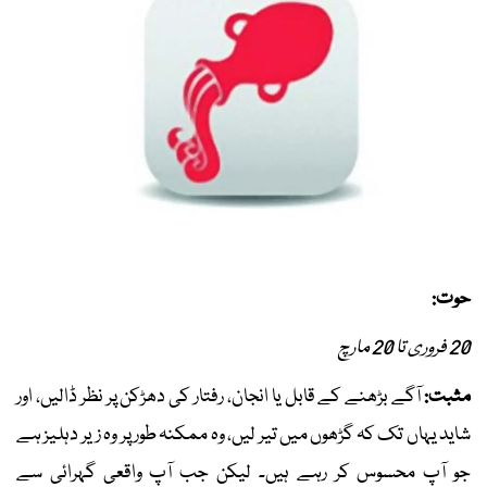
حوت:
20 فروری تا 20 مارچ
مثبت:
آگے بڑھنے کے قابل یا انجان، رفتار کی دھڑکن پر نظر ڈالیں، اور
شاید یہاں تک کہ گڑھوں میں تیر لیں، وہ ممکنہ طور پر وہ زیر دہلیز ہے
جو آپ محسوس کر رہے ہیں۔ لیکن جب آپ واقعی گہرائی سے