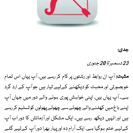
جدی:
23 دسمبر تا 20 جنوری
مثبت:
آپ ان روابط اور رشتوں پر کام کر رہے ہیں، آپ یہاں اس تمام
خوبصورتی اور محبت کو دیکھنے کےلیے تیار ہیں جو آپ کے ارد گرد
ہے۔ آپ یہاں ہیں، اپنی خواہش پوری ہونے والے دور میں جہاں آپ
اپنے باغ میں کھلنے والے چھوٹے سے چھوٹے پھولوں کو تسلیم کر رہے
ہیں اور انہیں دیکھ رہے ہیں۔ ایک مشکل اور آزمائش کا دور اب آپ
کےلیے ختم ہوگیا ہے، ایک آرام دہ اور پیار بھرا دور آپ کےلیے گلے