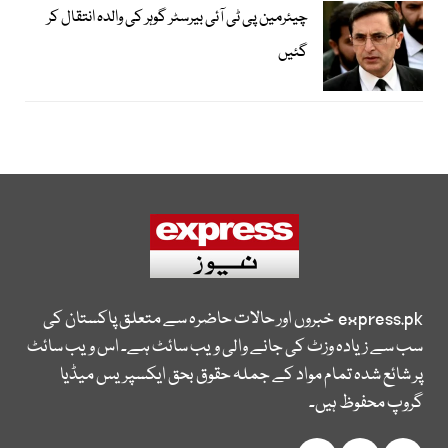
چیئرمین پی ٹی آئی بیرسٹر گوہر کی والدہ انتقال کر
گئیں
express.pk
خبروں اور حالات حاضرہ سے متعلق پاکستان کی
سب سے زیادہ وزٹ کی جانے والی ویب سائٹ ہے۔ اس ویب سائٹ
پر شائع شدہ تمام مواد کے جملہ حقوق بحق ایکسپریس میڈیا
گروپ محفوظ ہیں۔