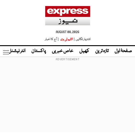
AUGUST 08, 2026
اشتہار لگائیں |
لائیو ٹی وی
| آج کا اخبار
صفحۂ اول
تازہ ترین
کھیل
خاص خبریں
پاکستان
انٹر نیشنل
ٹا