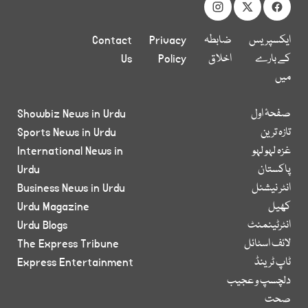
ایکسپریس
ضابطہ
Privacy
Contact
کے بارے
اخلاق
Policy
Us
میں
صفحۂ اول
Showbiz News in Urdu
تازہ ترین
Sports News in Urdu
غزہ لہو لہو
International News in
پاکستان
Urdu
انٹر نیشنل
Business News in Urdu
کھیل
Urdu Magazine
انٹرٹینمنٹ
Urdu Blogs
لائف اسٹائل
The Express Tribune
ٹاپ ٹرینڈ
Express Entertainment
دلچسپ و عجیب
صحت