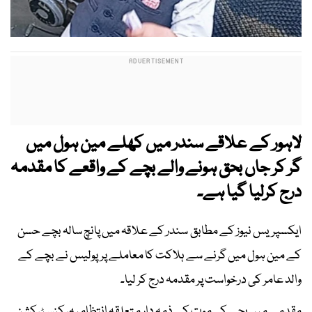
لاہور کے علاقے سندر میں کھلے مین ہول میں
گر کر جاں بحق ہونے والے بچے کے واقعے کا مقدمہ
درج کرلیا گیا ہے۔
ایکسپریس نیوز کے مطابق سندر کے علاقہ میں پانچ سالہ بچے حسن
کے مین ہول میں گرنے سے ہلاکت کا معاملے پر پولیس نے بچے کے
والد عامر کی درخواست پر مقدمہ درج کر لیا۔
مقدمے میں بچے کی موت کے ذمہ دار متعلقہ انتظامیہ، کنسٹرکشن