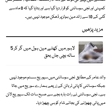
کمپنی اور نجی سوسائٹی کو قرار دیا گیا ہے اور بتایا گیا کہ 8 ماہ سے
گلی کے 10 سے زائد مین ہولز پر ڈھکن موجود نہیں ہیں۔
مزید پڑھیں
لاہور میں کھلے مین ہول میں گر کر 5
سالہ بچی جاں بحق
والد عامر کے مطابق نجی سوسائٹی میں سیوریج سسٹم موجود نہیں
جبکہ سوسائٹی کا پانی ٹربائن کے زریعے ہمارے سوریج میں جاتا
ہے۔ نجی سوسائٹی نے رات بارہ بجے سے صبح سات تک سیوریج لائن
میں پانی چھوڑنے کی بجائے شام کو ہی چھوڑ دیا۔