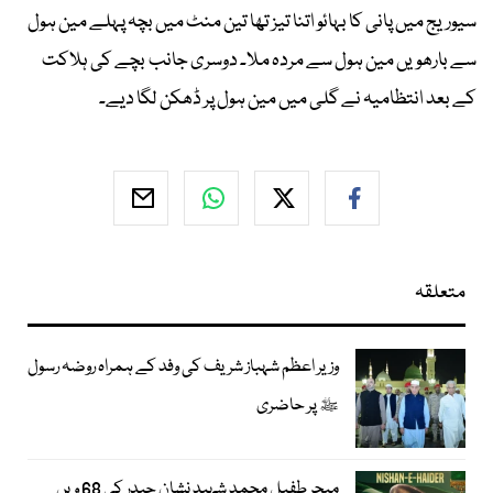
سیوریج میں پانی کا بہائو اتنا تیز تھا تین منٹ میں بچہ پہلے مین ہول
سے بارھویں مین ہول سے مردہ ملا۔ دوسری جانب بچے کی ہلاکت
کے بعد انتظامیہ نے گلی میں مین ہول پر ڈھکن لگا دیے۔
متعلقہ
وزیر اعظم شہباز شریف کی وفد کے ہمراہ روضہ رسول
ﷺ پر حاضری
میجر طفیل محمد شہید نشان حیدر کی 68 ویں