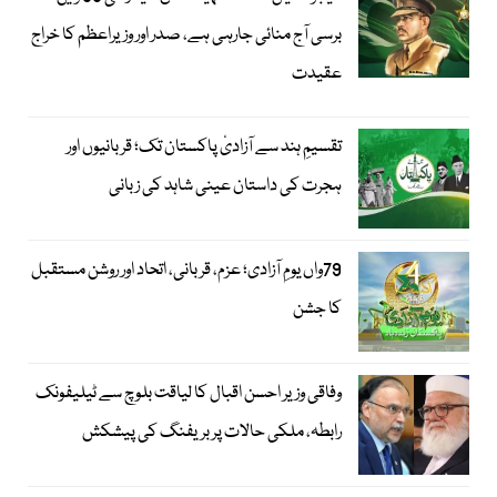
برسی آج منائی جارہی ہے، صدر اور وزیراعظم کا خراج
عقیدت
تقسیمِ ہند سے آزادیٔ پاکستان تک؛ قربانیوں اور
ہجرت کی داستان عینی شاہد کی زبانی
79واں یومِ آزادی؛ عزم، قربانی، اتحاد اور روشن مستقبل
کا جشن
وفاقی وزیر احسن اقبال کا لیاقت بلوچ سے ٹیلیفونک
رابطہ، ملکی حالات پر بریفنگ کی پیشکش