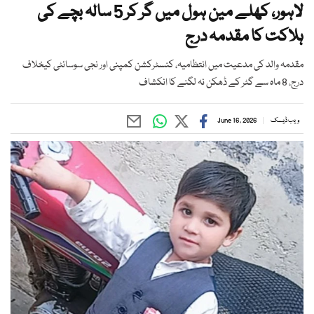
لاہور، کھلے مین ہول میں گر کر 5 سالہ بچے کی
ہلاکت کا مقدمہ درج
مقدمہ والد کی مدعیت میں انتظامیہ، کنسٹرکشن کمپنی اور نجی سوسائٹی کیخلاف
درج، 8 ماہ سے گٹر کے ڈھکن نہ لگنے کا انکشاف
ویب ڈیسک
June 16, 2026