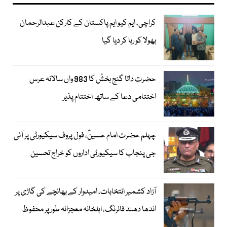
کراچی، ایم کیو ایم پاکستان کے کارکن عبدالرحمان
بھولا کو رہا کر دیا گیا
حضرت داتا گنج بخشؒ کا 983 واں سالانہ عرس
اختتامی دعا کے ساتھ اختتام پذیر
چہلم حضرت امام حسینؓ، فول پروف سیکیورٹی پر آئی
جی پنجاب کا سیکیورٹی اداروں کو خراج تحسین
آزاد کشمیر انتخابات، امیدوار کے بھانچے کی گاڑی پر
اندھا دھند فائرنگ، اہلخانہ معجزانہ طور پر محفوظ