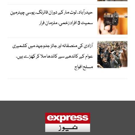
حیدرآباد، لوٹ مار کے دوران فائرنگ، یوسی چیئرمین
سمیت 3 افراد زخمی، ملزمان فرار
آزادی کی منصفانہ اور جائز جدوجہد میں کشمیری
عوام کے کاندھے سے کاندھا ملا کر کھڑے ہیں،
مسلح افواج