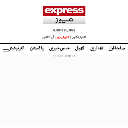
AUGUST 05, 2026
اشتہار لگائیں |
لائیو ٹی وی
| آج کا اخبار
صفحۂ اول
تازہ ترین
کھیل
خاص خبریں
پاکستان
انٹر نیشنل
ٹا