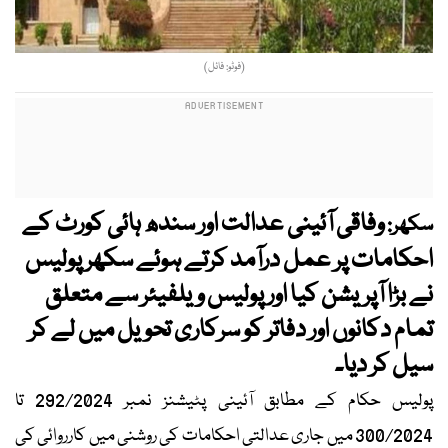
(فوٹو: فائل)
وفاقی آئینی عدالت اور سندھ ہائی کورٹ کے
سکھر:
احکامات پر عمل درآمد کرتے ہوئے سکھر پولیس
نے بڑا آپریشن کیا اور پولیس ویلفیئر سے متعلق
تمام دکانوں اور دفاتر کو سرکاری تحویل میں لے کر
سیل کر دیا۔
پولیس حکام کے مطابق آئینی پٹیشنز نمبر 292/2024 تا
300/2024 میں جاری عدالتی احکامات کی روشنی میں کارروائی کی