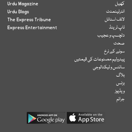
کھیل
Urdu Magazine
انٹرٹینمنٹ
Urdu Blogs
لائف اسٹائل
The Express Tribune
ٹاپ ٹرینڈ
Express Entertainment
دلچسپ و عجیب
صحت
سونے کے نرخ
پیٹرولیم مصنوعات کی قیمتیں
سائنس و ٹیکنالوجی
بلاگ
بزنس
ویڈیوز
جرائم