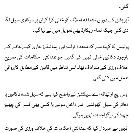
گئی۔
آپریشن کے دوران متعلقہ املاک کو خالی کرا کر ان پر سرکاری سیل لگا
دی گئی جبکہ تمام ریکارڈ بھی تحویل میں لے لیا گیا۔
پولیس کا کہنا ہے کہ متعدد نوٹسز اور ریمائنڈرز جاری کیے جانے کے
باوجود دکانیں خالی نہیں کی گئیں جو عدالتی احکامات کی صریح
خلاف ورزی کے مترادف تھا۔ اسی تناظر میں قانون کے مطابق کارروائی
عمل میں لائی گئی۔
ایس ایچ او تھانہ اے سیکشن نے واضح کیا ہے کہ سیل شدہ دکانوں یا
دفاتر کی سیل کھولنے، اندر داخل ہونے یا کسی بھی قسم کی چھیڑ
چھاڑ کی ہرگز اجازت نہیں ہوگی۔
انہوں نے خبردار کیا کہ عدالتی احکامات کی خلاف ورزی کی صورت