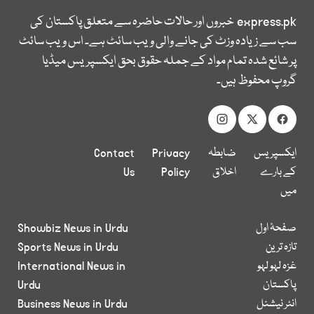
express.pk
خبروں اور حالات حاضرہ سے متعلق پاکستان کی
سب سے زیادہ وزٹ کی جانے والی ویب سائٹ ہے۔ اس ویب سائٹ
پر شائع شدہ تمام مواد کے جملہ حقوق بحق ایکسپریس میڈیا
گروپ محفوظ ہیں۔
ایکسپریس
ضابطہ
Privacy
Contact
کے بارے
اخلاق
Policy
Us
میں
صفحۂ اول
Showbiz News in Urdu
تازہ ترین
Sports News in Urdu
غزہ لہو لہو
International News in
پاکستان
Urdu
انٹر نیشنل
Business News in Urdu