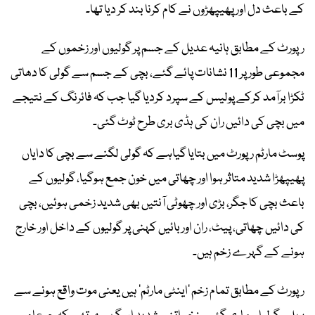
کے باعث دل اور پھیپھڑوں نے کام کرنا بند کر دیا تھا۔
رپورٹ کے مطابق ہانیہ عدیل کے جسم پر گولیوں اور زخموں کے
مجموعی طور پر 11 نشانات پائے گئے، بچی کے جسم سے گولی کا دھاتی
ٹکڑا برآمد کرکے پولیس کے سپرد کردیا گیا جب کہ فائرنگ کے نتیجے
میں بچی کی دائیں ران کی ہڈی بری طرح ٹوٹ گئی۔
پوسٹ مارٹم رپورٹ میں بتایا گیاہے کہ گولی لگنے سے بچی کا دایاں
پھیپھڑا شدید متاثر ہوا اور چھاتی میں خون جمع ہوگیا، گولیوں کے
باعث بچی کا جگر، بڑی اور چھوٹی آنتیں بھی شدید زخمی ہوئیں، بچی
کی دائیں چھاتی، پیٹ، ران اور بائیں کہنی پر گولیوں کے داخل اور خارج
ہونے کے گہرے زخم ہیں۔
رپورٹ کے مطابق تمام زخم 'اینٹی مارٹم' ہیں یعنی موت واقع ہونے سے