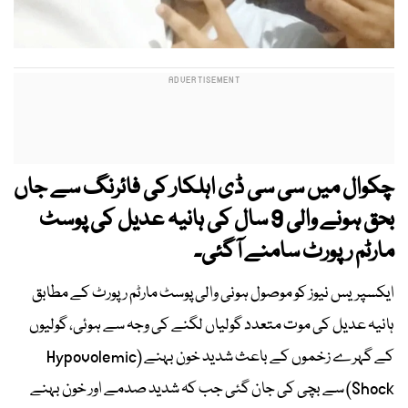
چکوال میں سی سی ڈی اہلکار کی فائرنگ سے جاں
بحق ہونے والی 9 سال کی ہانیہ عدیل کی پوسٹ
مارٹم رپورٹ سامنے آگئی۔
ایکسپریس نیوز کو موصول ہونی والی پوسٹ مارٹم رپورٹ کے مطابق
ہانیہ عدیل کی موت متعدد گولیاں لگنے کی وجہ سے ہوئی، گولیوں
کے گہرے زخموں کے باعث شدید خون بہنے (Hypovolemic
Shock) سے بچی کی جان گئی جب کہ شدید صدمے اور خون بہنے