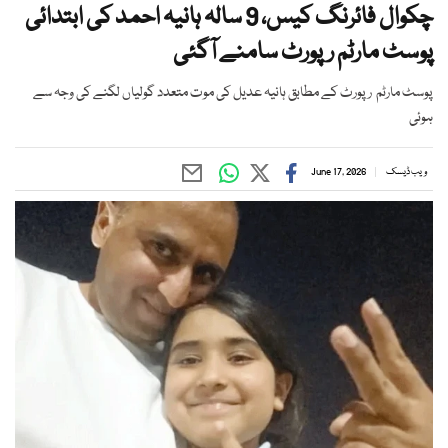
چکوال فائرنگ کیس، 9 سالہ ہانیہ احمد کی ابتدائی
پوسٹ مارٹم رپورٹ سامنے آگئی
پوسٹ مارٹم رپورٹ کے مطابق ہانیہ عدیل کی موت متعدد گولیاں لگنے کی وجہ سے
ہوئی
ویب ڈیسک
June 17, 2026