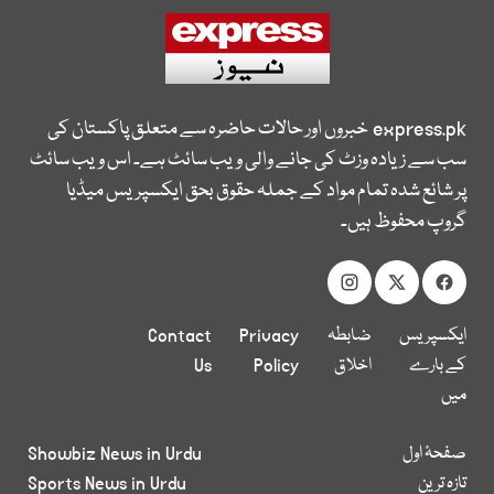
express.pk
خبروں اور حالات حاضرہ سے متعلق پاکستان کی
سب سے زیادہ وزٹ کی جانے والی ویب سائٹ ہے۔ اس ویب سائٹ
پر شائع شدہ تمام مواد کے جملہ حقوق بحق ایکسپریس میڈیا
گروپ محفوظ ہیں۔
ایکسپریس
ضابطہ
Privacy
Contact
کے بارے
اخلاق
Policy
Us
میں
صفحۂ اول
Showbiz News in Urdu
تازہ ترین
Sports News in Urdu