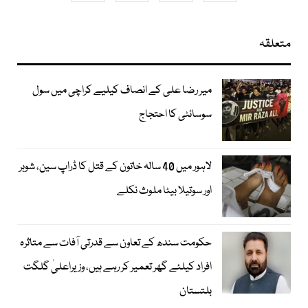
متعلقہ
میر رضا علی کے انصاف کیلیے کراچی میں سول
سوسائٹی کا احتجاج
لاہور میں 40 سالہ خاتون کے قتل کا ڈراپ سین، شوہر
اور سوتیلا بیٹا ملوث نکلے
حکومت سندھ کے تعاون سے قدرتی آفات سے متاثرہ
افراد کیلئے گھر تعمیر کر رہے ہیں، وزیراعلیٰ گلگت
بلتستان