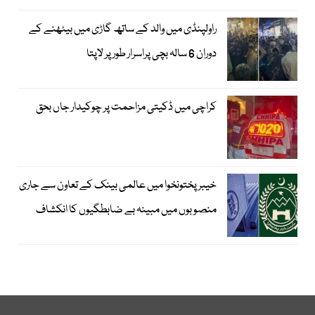
راولپنڈی میں والد کے ساتھ گاڑی میں بیٹھنے کے
دوران 6 سالہ بچی پراسرار طور پر لاپتا
کراچی میں ڈکیتی مزاحمت پر چوکیدار جاں بحق
خیبرپختونخوا میں عالمی بینک کے تعاون سے جاری
منصوبوں میں مبینہ بے ضابطگیوں کا انکشاف