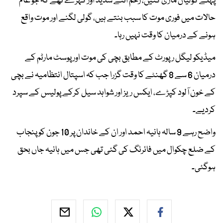
پہلے گولیاں ماری گئیں، زخم اتنے شدید اور گہرے تھے کہ جو عام
حالات میں فوری موت کا سبب بنتے ہیں، گولی لگنے اور موت واقع
ہونے کے درمیان کا وقت نہیں رہا۔
میڈیکو لیگل رپورٹ کے مطابق بچی کی موت اور پوسٹ مارٹم کے
درمیان 6 سے 8 گھنٹے کا وقت گزرا جب کہ اسپتال انتظامیہ نے بچی
کے خون آلود کپڑے، ایکس ریز اور شواہد سیل کرکے پولیس کے سپرد
کردیے۔
واضح رہے 9 سالہ ہانیہ احمد اور ان کے خاندان پر 10 جون کو پنجاب
کے ضلع چکوال میں فائرنگ کی گئی تھی جس میں ہانیہ جاں بحق
ہوگئی۔