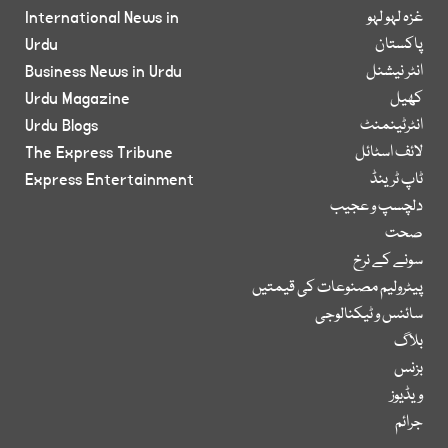
غزہ لہو لہو
International News in
پاکستان
Urdu
انٹر نیشنل
Business News in Urdu
کھیل
Urdu Magazine
انٹرٹینمنٹ
Urdu Blogs
لائف اسٹائل
The Express Tribune
ٹاپ ٹرینڈ
Express Entertainment
دلچسپ و عجیب
صحت
سونے کے نرخ
پیٹرولیم مصنوعات کی قیمتیں
سائنس و ٹیکنالوجی
بلاگ
بزنس
ویڈیوز
جرائم