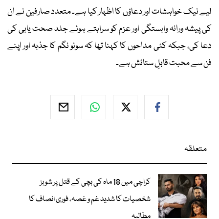
لیے نیک خواہشات اور دعاؤں کا اظہار کیا ہے۔ متعدد صارفین نے ان
کی پیشہ ورانہ وابستگی اور عزم کو سراہتے ہوئے جلد صحت یابی کی
دعا کی، جبکہ کئی مداحوں کا کہنا تھا کہ سونو نگم کا جذبہ اور اپنے
فن سے محبت قابلِ ستائش ہے۔
متعلقہ
کراچی میں 18 ماہ کی بچی کے قتل پر شوبز
شخصیات کا شدید غم و غصہ، فوری انصاف کا
مطالبہ