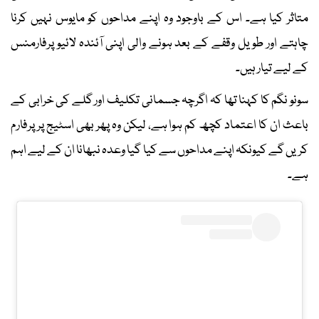
متاثر کیا ہے۔ اس کے باوجود وہ اپنے مداحوں کو مایوس نہیں کرنا
چاہتے اور طویل وقفے کے بعد ہونے والی اپنی آئندہ لائیو پرفارمنس
کے لیے تیار ہیں۔
سونو نگم کا کہنا تھا کہ اگرچہ جسمانی تکلیف اور گلے کی خرابی کے
باعث ان کا اعتماد کچھ کم ہوا ہے، لیکن وہ پھر بھی اسٹیج پر پرفارم
کریں گے کیونکہ اپنے مداحوں سے کیا گیا وعدہ نبھانا ان کے لیے اہم
ہے۔