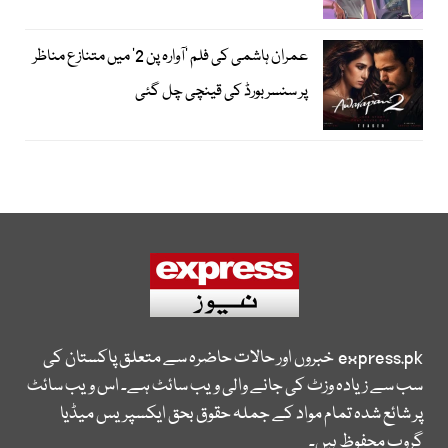
عمران ہاشمی کی فلم ’آوارہ پن 2‘ میں متنازع مناظر
پر سنسر بورڈ کی قینچی چل گئی
express.pk
خبروں اور حالات حاضرہ سے متعلق پاکستان کی
سب سے زیادہ وزٹ کی جانے والی ویب سائٹ ہے۔ اس ویب سائٹ
پر شائع شدہ تمام مواد کے جملہ حقوق بحق ایکسپریس میڈیا
گروپ محفوظ ہیں۔