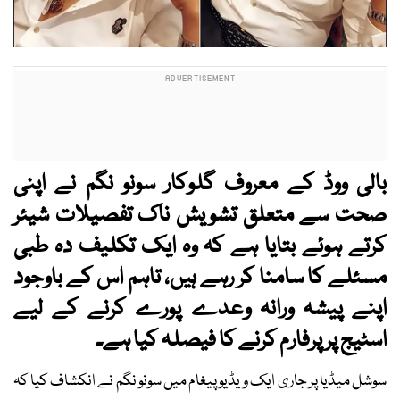
بالی ووڈ کے معروف گلوکار سونو نگم نے اپنی
صحت سے متعلق تشویش ناک تفصیلات شیئر
کرتے ہوئے بتایا ہے کہ وہ ایک تکلیف دہ طبی
مسئلے کا سامنا کر رہے ہیں، تاہم اس کے باوجود
اپنے پیشہ ورانہ وعدے پورے کرنے کے لیے
اسٹیج پر پرفارم کرنے کا فیصلہ کیا ہے۔
سوشل میڈیا پر جاری ایک ویڈیو پیغام میں سونو نگم نے انکشاف کیا کہ