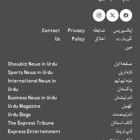
ایکسپریس
ضابطہ
Privacy
Contact
کے بارے
اخلاق
Policy
Us
میں
صفحۂ اول
Showbiz News in Urdu
تازہ ترین
Sports News in Urdu
غزہ لہو لہو
International News in
پاکستان
Urdu
انٹر نیشنل
Business News in Urdu
کھیل
Urdu Magazine
انٹرٹینمنٹ
Urdu Blogs
لائف اسٹائل
The Express Tribune
ٹاپ ٹرینڈ
Express Entertainment
دلچسپ و عجیب