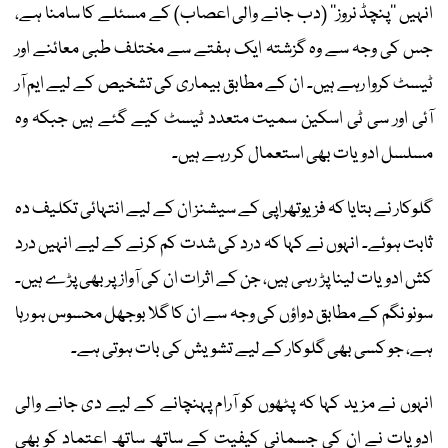
انہیں ’’پنچڈ نروز‘‘ (دب جانے والی اعصاب) کے مسئلے کا سامنا ہے،
جس کی وجہ سے وہ گزشتہ ایک ہفتے سے مختلف طبی معائنے اور
ٹیسٹ کروا رہے ہیں۔ ان کے مطابق بیماری کی تشخیص کے لیے ایم آر
آئی اور سی ٹی اسکین سمیت متعدد ٹیسٹ کیے گئے ہیں جبکہ وہ
مسلسل ادویات بھی استعمال کر رہے ہیں۔
گلوکار نے بتایا کہ فزیوتھراپی کے سیشنز ان کے لیے انتہائی تکلیف دہ
ثابت ہوئے۔ انہوں نے کہا کہ درد کی شدت کم کرنے کے لیے انہیں درد
کش ادویات لینا پڑ رہی ہیں، جن کے اثرات ان کی آواز پر بھی پڑے ہیں۔
سونو نگم کے مطابق دواؤں کی وجہ سے ان کا گلا بوجھل محسوس ہو رہا
ہے، جو کسی بھی گلوکار کے لیے تشویش کی بات ہوتی ہے۔
انہوں نے مزید کہا کہ پٹھوں کو آرام پہنچانے کے لیے دی جانے والی
ادویات نے ان کی جسمانی کیفیت کے ساتھ ساتھ اعتماد کو بھی