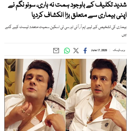
شدید تکلیف کے باوجود ہمت نہ ہاری، سونو نگم نے
اپنی بیماری سے متعلق بڑا انکشاف کردیا
بیماری کی تشخیص کے لیے ایم آر آئی اور سی ٹی اسکین سمیت متعدد ٹیسٹ کیے گئے
ہیں
ویب ڈیسک
June 17, 2026