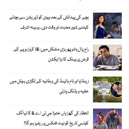
بچے کی پیدائش کے بعد بیوی کو ڈپریشن سے بچانے
کیلئے شوہر محبت اور وقت دیں، روبینہ اشرف
راج پال یادو پھر بڑی مشکل میں: 16 کروڑ روپے کے
قرض پر بینک کا بڑا ایکشن
زینڈایا اور ٹام ہالینڈ کی برطانیہ کے لگژری ہوٹل میں
خفیہ ویڈنگ پارٹی
انتظار کی گھڑیاں ختم! جی ٹی اے 6 کا نیا لُک
کونسی تاریخ کو نیٹ فلکس پر ریلیز ہو گا؟