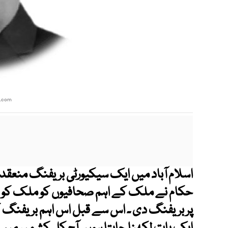
.com
اسلام آباد میں ایک سیکیورٹی بریفنگ منعق
حکام نے ملک کے اہم صحافیوں کو ملک کو درپ
پر بریفنگ دی ۔ اس سے قبل اس اہم بریفنگ