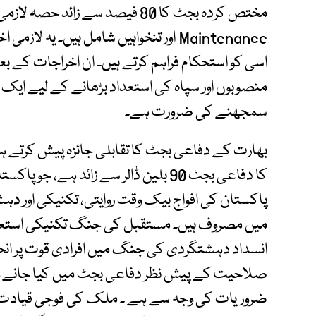
مختص کردہ بجٹ کا 80 فیصد سے زا
Maintenance اور تنخواہیں شامل ہیں۔ ی
اسی کو استحکام فراہم کرتے ہیں۔ ان اخراجات کے بعد
منصوبوں اور سپاہ کی استعداد بڑھانے کے لیے ایک
سمجھنے کی ضرورت ہے۔
بھارت کے دفاعی بجٹ کا تقابلی جائزہ پیش کرتے ہو
کا دفاعی بجٹ 90 بلین ڈالر سے زائد ہے
پاکستان کی افواج بیک وقت روایتی، تکنیکی اور دہ
میں مصروف ہیں۔ مستقبل کی جنگ تکنیکی استعد
انسداد دہشتگردی کی جنگ میں افرادی قوت پر انحص
صلاحیت کے پیش نظر دفاعی بجٹ میں کیا جانے وا
ضروریات کی وجہ سے ہے ۔ ملک کی فوجی قیادت کی