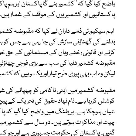
واضح کیا گیا کہ ’ کشمیر بنے گا پاکستان اور ہم پ
پاکستانیوں اور کشمیریوں کے موقف کے غماز ہیں۔
اہم سیکیورٹی ذمے داران نے کہا کہ مقبوضہ کشمی
بدلنے کی گھناؤنی سازش کی جا رہی ہے جس کو ہم 
کرنے اور قانونی رخنے وہاں کے مسلمانوں کے حق خ
مقبوضہ کشمیر دنیا کی سب سے بڑی فوجی چھاؤنی 
لیکن وہ اب بھی پوری طرح تیار اور یکسو ہیں کہ کش
مقبوضہ کشمیر میں اپنی ناکامی کو چھپانے کی غر
کوشش کررہا ہے۔ نام نہاد حقوق کی تحریک کے پیچ
عیاں ہوچکا ہے۔ بریفنگ میں واضح کیا گیا کہ پا
چیت اور مذاکرات ہوتے ہیں۔ دو سال سے کشمیر می
گئیں۔ پاکستان کی حکومت جمہوری ہے اور جو کسی