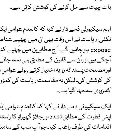
بات چیت سے حل کرنے کی کوشش کرتی ہے۔
اہم سیکیورٹی ذمے دار نے کہا کہ کالعدم عوامی ای
نکلی، ریاست نے اس وقت بھی ان میں چھپے عناصر کو ب
expose ہو جائیں گے۔ آج مظاہرین میں چُھپے
آچکے ہیں اور اُن سے قانون کے مطابق ہی نمٹا جا
اور مصلحت پسندانہ رویہ اختیار کرتے ہوئے عوامی
کی کوشش کی۔ لیکن یہ مفاہمت ریاست کی کمزوری
کمزوری سمجھا گیا ہے۔
ایک سیکیورٹی ذمے دار نے کہا کہ کالعدم عوامی ا
اپنی فطرت کے مطابق تشدد اور جلاؤ گھیراؤ کا راستہ اپن
اقدامات کی طرف راغب کیا۔ جو آپ سب کے سامن