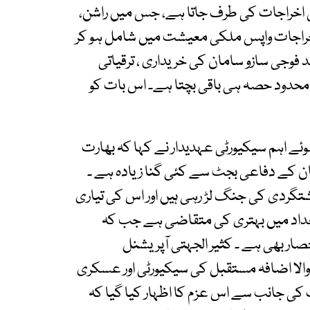
ئد حصہ لازمی اخراجات کی طرف جاتا ہے، جس میں راشن،
ہ لازمی اخراجات واپس ملکی معیشت میں شامل ہو کر
 فوجی سازو سامان کی خریداری ، ترقیاتی
 محدود حصہ ہی باقی بچتا ہے۔ اس بات کو
ئے اہم سیکیورٹی عہدیدار نے کہا کہ بھارت
، جو پاکستان کے دفاعی بجٹ سے کئی گنا زیادہ ہے ۔
شتگردی کی جنگ لڑ رہی ہیں اور اس کی تیاری
اد میں بہتری کی متقاضی ہے جب کہ
ار بھی ہے ۔ کثیر الجہتی آپریشنل
لا اضافہ مستقبل کی سیکیورٹی اور عسکری
 جانب سے اس عزم کا اظہار کیا گیا کہ