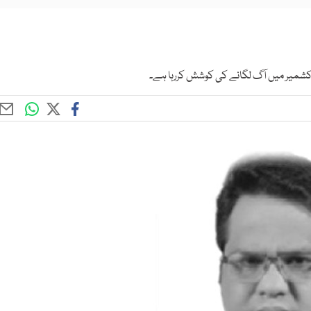
کشمیر میں آگ لگانے کی کوشش کررہا ہے۔