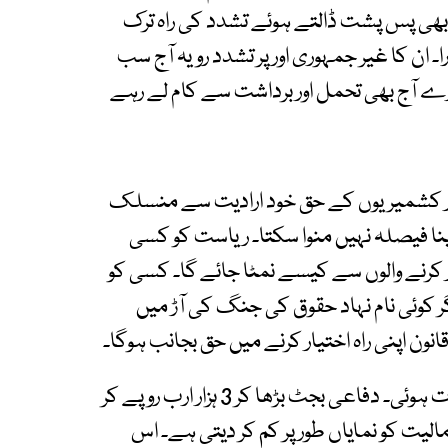
بھی پس پشت ڈالتے ہوئے تشدد کی راہ ترک
ان کا غیر جمہوری اور پر تشدد رویہ آج سب
ارے آج بھی تحمل اور برداشت سے کام لے رہے
ن اور کشمیریوں کے حق خود ارادیت سے منسلک
ر اپنا فیصلہ نہیں منوا سکتا۔ ریاست کو کسی
یار کرنے والوں سے کیسے نمٹا جائے گا۔ کسی کو
 کوئی نام نہاد حقوق کی جنگ کی آڑ میں
نون اپنی راہ اختیار کرنے میں حق بجانب ہوگا۔
اس بریفنگ میں دفاعی بجٹ پر بھی تفصیل سے بات ہوئی۔ دفاعی بجٹ بڑھا کر 3 ہزار ارب روپے کر
لیت کو نمایاں طور پر کم کر دیتی ہے۔ اس