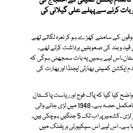
ں کالعدم ایکشن کمیٹی کے احتجاج کی
 بات کرنے سے پہلے علی گیلانی کی
دوقوں کے سامنے کھڑے ہو کر نعرہ لگاتے تھے
قید و بند کی صعوبتیں برداشت کرتے تھے۔
اکستان۔اس لیے ہمیں یہ بات سمجھنی ہوگی کہ
 ایکشن کمیٹی بھارتی ایجنڈا اور بھارت کی
اضح کیا گیا کہ پاک فوج اور ریاست پاکستان
کا واضح موقف ہے کہ کشمیر تکمیلِ پاکستان کا نامکمل حصہ ہے۔ 1948 میں لڑی جانے والی
جنگ پاکستانی فوج، کشمیریوں اور قبائل نے مل کر لڑی ۔کشمیر پر اب تک 5 جنگیں ہوچکی ہیں۔
کیا ہے۔ اس لیے اس سیکیورٹی بریفنگ میں