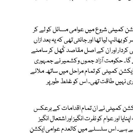
کشن کمیٹی شروع میں عوامی مسائل کو لے کر
ھانپ لیا تھا اور جانتی تھی کہ یہ بعد ازاں
 کئی کردار اور ان کے اصل مقاصد کُھل کر سامنے
ئے گا۔ حکومت آزاد جموں وکشمیر نے جمہوری
 ایکشن کمیٹی کو تمام مراحل میں ساتھ ملانے
 نہیں طاقت تھی۔ اس کو غلط طور پر
یکشن کمیٹی نے ان تمام اقدامات کے برعکس
ایا اور عوام کو نفرت انگیز اور اشتعال انگیز
ے ہے۔ اس سلسلے میں کالعدم عوامی ایکشن