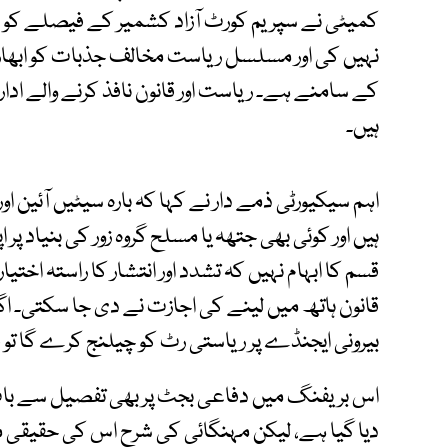
کمیٹی نے سپریم کورٹ آزاد کشمیر کے فیصلے کو 
نہیں کی اور مسلسل ریاست مخالف جذبات کو ابھارا۔ 
کے سامنے ہے۔ ریاست اور قانون نافذ کرنے والے اد
ہیں۔
اہم سیکیورٹی ذمے دار نے کہا کہ بارہ سیٹیں آئی
ہیں اور کوئی بھی جتھہ یا مسلح گروہ زور کی بنیاد پ
قسم کا ابہام نہیں کہ تشدد اور انتشار کا راستہ اخت
قانون ہاتھ میں لینے کی اجازت نے دی جا سکتی۔ اگر
بیرونی ایجنڈے پر ریاستی رٹ کو چیلنج کرے گا تو قا
دیا گیا ہے، لیکن مہنگائی کی شرح اس کی حقیقی ما