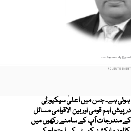
msuherwardy@gmail
د ہوئی ہے۔ جس میں اعلیٰ سیکیورٹی
یش اہم قومی اور بین الاقوامی مسائل
 کے مندرجات آپ کے سامنے رکھوں میں