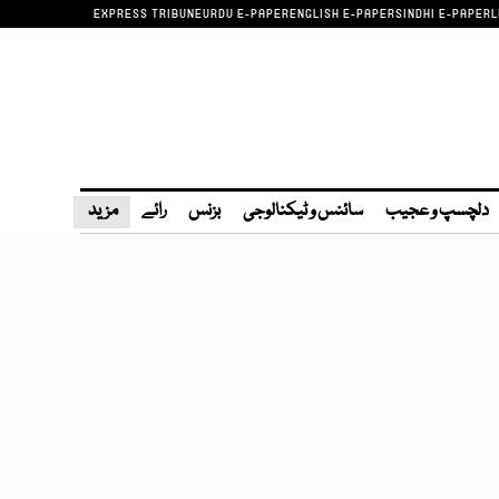
EXPRESS TRIBUNE
URDU E-PAPER
ENGLISH E-PAPER
SINDHI E-PAPER
L
دلچسپ و عجیب
سائنس و ٹیکنالوجی
بزنس
رائے
مزید