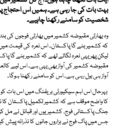
ایک بات لکھنا چاہتا ہوں۔ آج کل کشمیر می
بہت بات کی جا رہی ہے۔ ہمیں اس احتجاج پر
شخصیت کو سامنے رکھنا چاہیے۔
وہ بھارتی مقبوضہ کشمیر میں بھارتی فوجوں کی بن
کہ کشمیر بنے گا پاکستان۔ اس نعرہ کی قیمت میں 
لیکن پھر یہی نعرہ لگاتے تھے کہ کشمیر بنے گا پ
مقبوضہ کشمیر کی آواز بھی یہی ہے۔ اس لیے کالعدم
آواز ہی بول رہی ہے۔ اس کو سامنے رکھنا ہوگا۔
بہرحال اس اہم سیکیورٹی بریفنگ میں اس بات کو و
جس میں پاک فوج نے ہزاروں جانوں کا نذرانہ پیش 