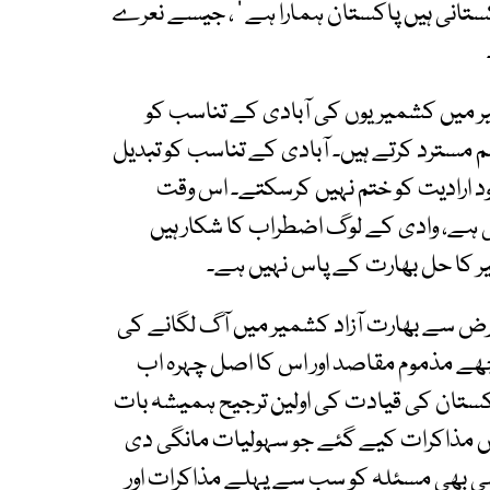
اکستانی ہیں پاکستان ہمارا ہے ‘ ، جیسے نعرے
ر میں کشمیریوں کی آبادی کے تناسب کو
مسترد کرتے ہیں۔ آبادی کے تناسب کو تبدیل
ود ارادیت کو ختم نہیں کرسکتے۔ اس وقت
ہے، وادی کے لوگ اضطراب کا شکار ہیں
میر کا حل بھارت کے پاس نہیں ہے۔
ض سے بھارت آزاد کشمیر میں آگ لگانے کی
ھے مذموم مقاصد اور اس کا اصل چہرہ اب
کستان کی قیادت کی اولین ترجیح ہمیشہ بات
ں مذاکرات کیے گئے جو سہولیات مانگی دی
 بھی مسئلہ کو سب سے پہلے مذاکرات اور