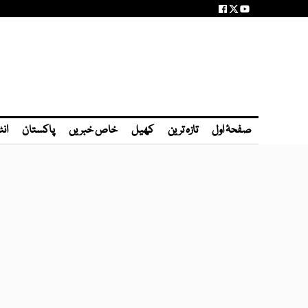
صفحۂ اول
تازہ ترین
کھیل
خاص خبریں
پاکستان
انٹ