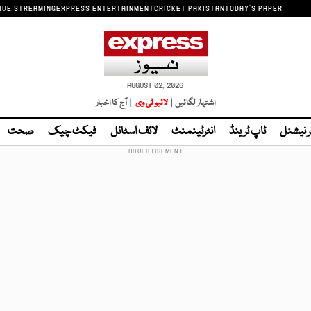
IVE STREAMING
EXPRESS ENTERTAINMENT
CRICKET PAKISTAN
TODAY'S PAPER
AUGUST 02, 2026
اشتہار لگائیں |
لائیو ٹی وی
| آج کا اخبار
ر نیشنل
ٹاپ ٹرینڈ
انٹرٹینمنٹ
لائف اسٹائل
فیکٹ چیک
صحت