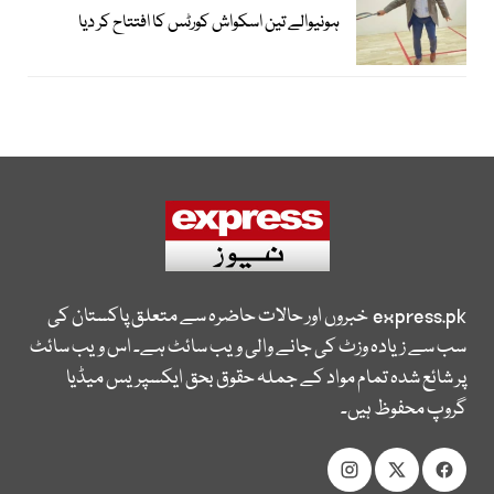
ہونیوالے تین اسکواش کورٹس کا افتتاح کر دیا
express.pk
خبروں اور حالات حاضرہ سے متعلق پاکستان کی
سب سے زیادہ وزٹ کی جانے والی ویب سائٹ ہے۔ اس ویب سائٹ
پر شائع شدہ تمام مواد کے جملہ حقوق بحق ایکسپریس میڈیا
گروپ محفوظ ہیں۔