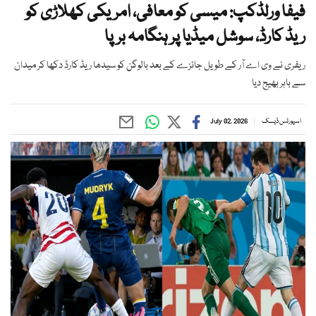
فیفا ورلڈکپ: میسی کو معافی، امریکی کھلاڑی کو
ریڈ کارڈ، سوشل میڈیا پر ہنگامہ برپا
ریفری نے وی اے آر کے طویل جائزے کے بعد بالوگن کو سیدھا ریڈ کارڈ دکھا کر میدان
سے باہر بھیج دیا
اسپورٹس ڈیسک
July 02, 2026