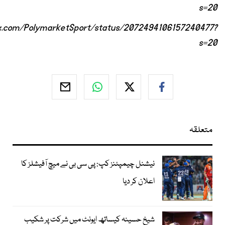
s=20
/x.com/PolymarketSport/status/2072494106157240477?
s=20
متعلقہ
نیشنل چیمپئنز کپ: پی سی بی نے میچ آفیشلز کا
اعلان کر دیا
شیخ حسینہ کیساتھ ایونٹ میں شرکت پر شکیب