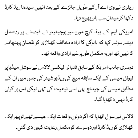
ریفری نے وی اے آر کے طویل جائزے کے بعد انہیں سیدھا ریڈ کارڈ
دکھا کر میدان سے باہر بھیج دیا۔
امریکی ٹیم کے ہیڈ کوچ موریسیو پوچیٹینو نے فیصلے پر ردعمل
دیتے ہوئے کہا کہ بالوگن کا ارادہ مخالف کھلاڑی کو نقصان پہنچانے
کا نہیں تھا اور یہ مکمل طور پر غیر ارادی واقعہ تھا۔
دوسری جانب امریکا کے سابق فٹبالر الیکسی لالاس نے سوشل میڈیا پر
لیونل میسی کے ایک سابقہ میچ کی ویڈیو شیئر کی جس میں ان کے
مطابق میسی کی چیلنج بھی اسی نوعیت کی تھی لیکن اس پر کوئی
کارڈ نہیں دکھایا گیا۔
لالاس نے سوال اٹھایا کہ اگر دونوں واقعات ایک جیسے تھے تو پھر ایک
کھلاڑی کو ریڈ کارڈ اور دوسرے کو مکمل رعایت کیوں دی گئی۔