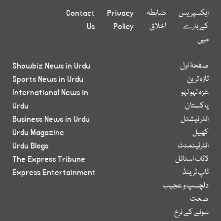
ایکسپریس
ضابطہ
Privacy
Contact
کے بارے
اخلاق
Policy
Us
میں
صفحۂ اول
Showbiz News in Urdu
تازہ ترین
Sports News in Urdu
غزہ لہو لہو
International News in
پاکستان
Urdu
انٹر نیشنل
Business News in Urdu
کھیل
Urdu Magazine
انٹرٹینمنٹ
Urdu Blogs
لائف اسٹائل
The Express Tribune
ٹاپ ٹرینڈ
Express Entertainment
دلچسپ و عجیب
صحت
سونے کے نرخ