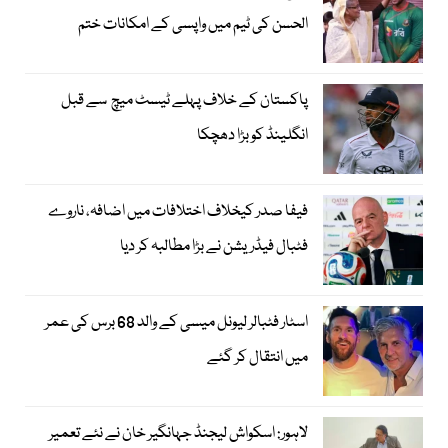
الحسن کی ٹیم میں واپسی کے امکانات ختم
پاکستان کے خلاف پہلے ٹیسٹ میچ سے قبل
انگلینڈ کو بڑا دھچکا
فیفا صدر کیخلاف اختلافات میں اضافہ، ناروے
فٹبال فیڈریشن نے بڑا مطالبہ کر دیا
اسٹار فٹبالر لیونل میسی کے والد 68 برس کی عمر
میں انتقال کر گئے
لاہور: اسکواش لیجنڈ جہانگیر خان نے نئے تعمیر