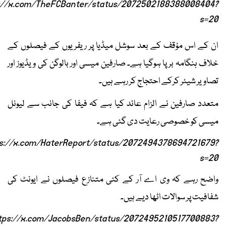
://x.com/TheFCBanter/status/2072502188388008404?
s=20
ان کے اس مؤقف کے بعد سوشل میڈیا پر ریفریوں کے فیصلوں کے
خلاف ہنگامہ برپا ہوگیا ہے۔ صارفین میسی اور بالوگن کی ویڈیوز اور
تصاویر شیئر کرکے احتجاج کر رہے ہیں۔
متعدد صارفین نے الزام عائد کیا ہے کہ فیفا کی جانب سے لیونل
میسی کو خصوصی رعایت دی گئی ہے۔
s://x.com/HaterReport/status/2072494378694721679?
s=20
واضح رہے کہ وی اے آر کے کئی متنازع فیصلوں نے ایونٹ کی
شفافیت پر سوالات اٹھا دیے ہیں۔
tps://x.com/JacobsBen/status/2072495210517700883?