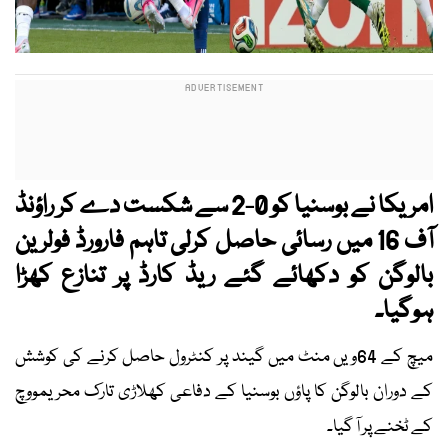
امریکا نے بوسنیا کو 0-2 سے شکست دے کر راؤنڈ
آف 16 میں رسائی حاصل کرلی تاہم فارورڈ فولرین
بالوگن کو دکھائے گئے ریڈ کارڈ پر تنازع کھڑا
ہوگیا۔
میچ کے 64ویں منٹ میں گیند پر کنٹرول حاصل کرنے کی کوشش
کے دوران بالوگن کا پاؤں بوسنیا کے دفاعی کھلاڑی تارک محریمووچ
کے ٹخنے پر آ گیا۔