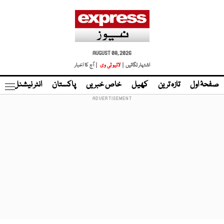
AUGUST 08, 2026
اشتہار لگائیں |
لائیو ٹی وی
| آج کا اخبار
صفحۂ اول
تازہ ترین
کھیل
خاص خبریں
پاکستان
انٹر نیشنل
ٹا