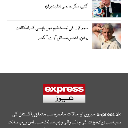
گئی، مگر عالمی تنقید برقرار
سیم کرن کی ٹیسٹ ٹیم میں واپسی کے امکانات
روشن، فٹنس مسائل آڑے آ گئے
express.pk
خبروں اور حالات حاضرہ سے متعلق پاکستان کی
سب سے زیادہ وزٹ کی جانے والی ویب سائٹ ہے۔ اس ویب سائٹ