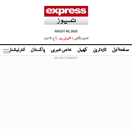
AUGUST 08, 2026
اشتہار لگائیں |
لائیو ٹی وی
| آج کا اخبار
صفحۂ اول
تازہ ترین
کھیل
خاص خبریں
پاکستان
انٹر نیشنل
ٹا