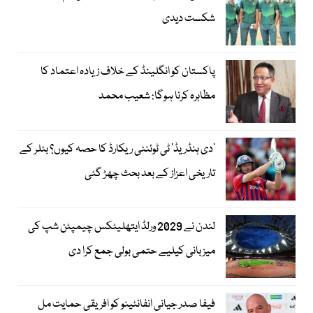
شکست دیدی
پاکستان کو انگلینڈ کے خلاف زیادہ اعتماد کا
مظاہرہ کرنا ہوگا: شعیب محمد
’دی ہنڈریڈ‘ ٹی ٹوئنٹی ریکارڈ کا حصہ کیوں؟ بٹلر کے
تاریخی اعزاز کے بعد بحث چھڑ گئی
لندن نے 2029 ورلڈ ایتھلیٹکس چیمپئن شپ کی
میزبانی کیلیے حتمی بولی جمع کرا دی
فیفا صدر جیانی انفانٹینو کو افریقی حمایت مل