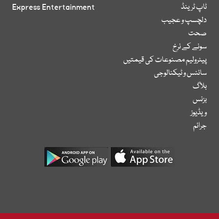
ٹاپ ٹرینڈ
Express Entertainment
دلچسپ و عجیب
صحت
سونے کے نرخ
پیٹرولیم مصنوعات کی قیمتیں
سائنس و ٹیکنالوجی
بلاگ
بزنس
ویڈیوز
جرائم