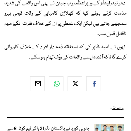
ادھر نیدرلینڈز کے وزیراعظم روب جیٹن نے بھی اس واقعے کی شدید
مذمت کرتے ہوئے کہا کہ کھلاڑی کامیابی کے وقت قومی ہیرو
سمجھے جاتے ہیں لیکن ایک غلطی پر ان کے خلاف نفرت انگیز مہم
ناقابل قبول ہے۔
انہوں نے امید ظاہر کی کہ استغاثہ ذمہ دار افراد کے خلاف کارروائی
کرے گا تاکہ آئندہ ایسے واقعات کی روک تھام ہو سکے۔
متعلقہ
جنوبی کوریا نے پاکستان انڈر 21 ہاکی ٹیم کو 2-6 سے