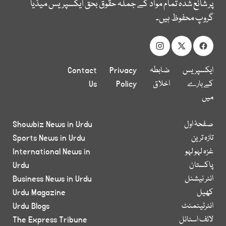
پر شائع شدہ تمام مواد کے جملہ حقوق بحق ایکسپریس میڈیا
گروپ محفوظ ہیں۔
ایکسپریس
ضابطہ
Privacy
Contact
کے بارے
اخلاق
Policy
Us
میں
صفحۂ اول
Showbiz News in Urdu
تازہ ترین
Sports News in Urdu
غزہ لہو لہو
International News in
پاکستان
Urdu
انٹر نیشنل
Business News in Urdu
کھیل
Urdu Magazine
انٹرٹینمنٹ
Urdu Blogs
لائف اسٹائل
The Express Tribune