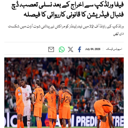
فیفا ورلڈکپ سے اخراج کے بعد نسلی تعصب، ڈچ
فٹبال فیڈریشن کا قانونی کارروائی کا فیصلہ
ورلڈکپ کے راؤنڈ آف 32 میں نیدرلینڈز کو مراکش نے پنالٹی شوٹ آؤٹ میں شکست
دی تھی
اسپورٹس ڈیسک
July 04, 2026