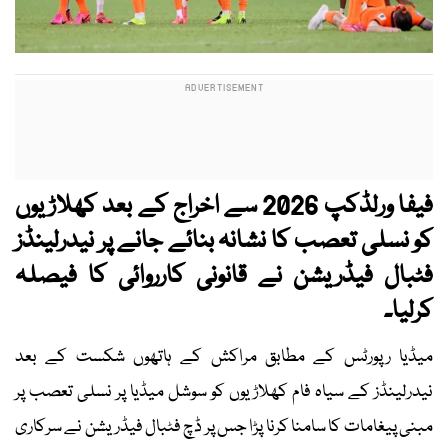
فیفا ورلڈکپ 2026 سے اخراج کے بعد کھلاڑیوں
کو نسلی تعصب کا نشانہ بنائے جانے پر نیدرلینڈز
فٹبال فیڈریشن نے قانونی کارروائی کا فیصلہ
کرلیا۔
میڈیا رپورٹس کے مطابق مراکش کے ہاتھوں شکست کے بعد
نیدرلینڈز کے سیاہ فام کھلاڑیوں کو سوشل میڈیا پر نسلی تعصب پر
مبنی پیغامات کا سامنا کرنا پڑا جس پر ڈچ فٹبال فیڈریشن نے سرکاری