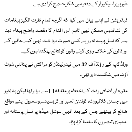
طور پر پراسیکیوٹر کے دفتر میں شکایت درج کرا دی ہے۔
فیڈریشن نے اپنے بیان میں کہا کہ اگرچہ تمام نفرت انگیز پیغامات
کی نشاندہی ممکن نہیں تاہم اس اقدام کا مقصد واضح پیغام دینا
ہے کہ نسل پرستانہ رویے کسی صورت برداشت نہیں کیے جائیں گے
اور قانون کی خلاف ورزی کرنے والوں کو نتائج بھگتنا ہوں گے۔
ورلڈکپ کے راؤنڈ آف 32 میں نیدرلینڈز کو مراکش نے پنالٹی شوٹ
آؤٹ میں شکست دی تھی۔
مقررہ اور اضافی وقت کے اختتام پر مقابلہ 1-1 سے برابر تھا لیکن پنالٹیز
میں جسٹن کلائیورٹ، کوئنٹن ٹمبر اور کریسینسیو سمرول اپنے مواقع
ضائع کر بیٹھے جس کے بعد انہیں سوشل میڈیا پر نسل پرستانہ اور
امتیازی تبصروں کا سامنا کرنا پڑا۔