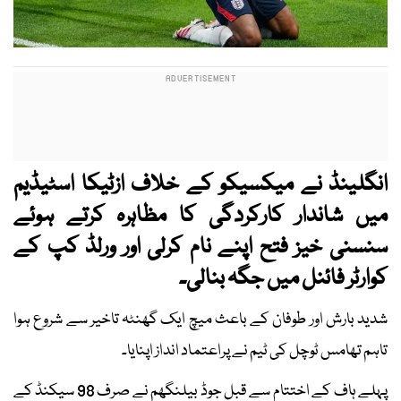
انگلینڈ نے میکسیکو کے خلاف ازٹیکا اسٹیڈیم
میں شاندار کارکردگی کا مظاہرہ کرتے ہوئے
سنسنی خیز فتح اپنے نام کرلی اور ورلڈ کپ کے
کوارٹر فائنل میں جگہ بنالی۔
شدید بارش اور طوفان کے باعث میچ ایک گھنٹہ تاخیر سے شروع ہوا
تاہم تھامس ٹوچل کی ٹیم نے پراعتماد انداز اپنایا۔
پہلے ہاف کے اختتام سے قبل جوڈ بیلنگھم نے صرف 98 سیکنڈ کے