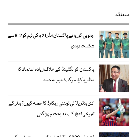
متعلقہ
جنوبی کوریا نے پاکستان انڈر 21 ہاکی ٹیم کو 2-6 سے
شکست دیدی
پاکستان کو انگلینڈ کے خلاف زیادہ اعتماد کا
مظاہرہ کرنا ہوگا: شعیب محمد
’دی ہنڈریڈ‘ ٹی ٹوئنٹی ریکارڈ کا حصہ کیوں؟ بٹلر کے
تاریخی اعزاز کے بعد بحث چھڑ گئی