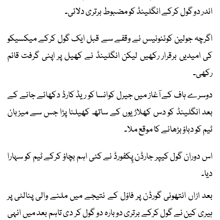
اندر دو گول کرکے انگلینڈ کو مضبوط برتری دلائی۔
اگرچہ جولین کوئنونیس نے وقفے سے قبل ایک گول کرکے میکسیکو
کی امیدیں برقرار رکھیں لیکن انگلینڈ نے کھیل پر اپنی گرفت قائم
رکھی۔
دوسرے ہاف کے آغاز میں جیرل کوانسا کو ریڈ کارڈ دکھائے جانے کے
بعد انگلینڈ کو دس کھلاڑیوں کے ساتھ کھیلنا پڑا جس سے میزبان
ٹیم کو دباؤ بڑھانے کا موقع ملا۔
اس دوران گول کیپر جارڈن پِکفورڈ نے کئی اہم بچاؤ کرکے ٹیم کو سہارا
دیا۔
بعد ازاں انتھونی گورڈن پر فاؤل کے نتیجے میں ملنے والی پنالٹی پر
ہیری کین نے گول کرکے برتری دوبارہ دو گول کر دی تاہم بعد میں انہی