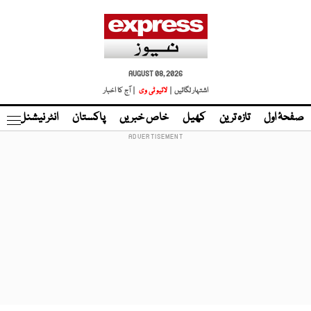
AUGUST 08, 2026
اشتہار لگائیں |
لائیو ٹی وی
| آج کا اخبار
صفحۂ اول
تازہ ترین
کھیل
خاص خبریں
پاکستان
انٹر نیشنل
ٹا