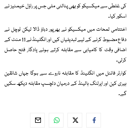
کی غلطی سے میکسیکو کو بھی پنالٹی ملی جس پر راؤل خیمنیز نے
اسکور کیا۔
اختتامی لمحات میں میکسیکو نے بھرپور دباؤ ڈالا لیکن ٹوچل نے
دفاع مضبوط کرنے کے لیے تبدیلیاں کیں اور انگلینڈ نے 11 منٹ کے
اضافی وقت کا کامیابی سے مقابلہ کرتے ہوئے یادگار فتح حاصل
کرلی۔
کوارٹر فائنل میں انگلینڈ کا مقابلہ ناروے سے ہوگا جہاں شائقین
ہیری کین اور ایرلنگ ہالینڈ کے درمیان دلچسپ مقابلہ دیکھ سکیں
گے۔