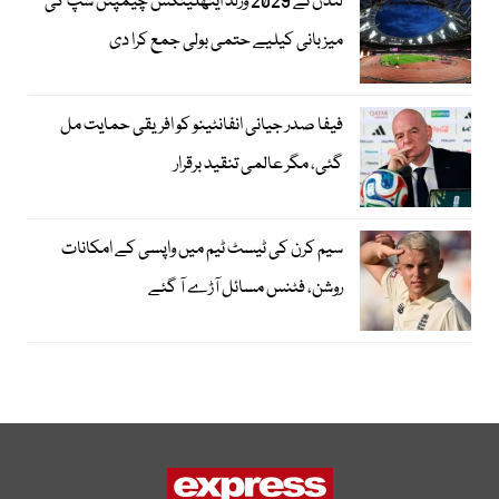
لندن نے 2029 ورلڈ ایتھلیٹکس چیمپئن شپ کی
میزبانی کیلیے حتمی بولی جمع کرا دی
فیفا صدر جیانی انفانٹینو کو افریقی حمایت مل
گئی، مگر عالمی تنقید برقرار
سیم کرن کی ٹیسٹ ٹیم میں واپسی کے امکانات
روشن، فٹنس مسائل آڑے آ گئے