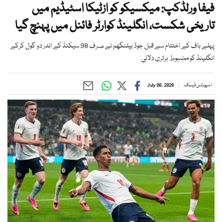
فیفا ورلڈکپ: میکسیکو کو ازٹیکا اسٹیڈیم میں
تاریخی شکست، انگلینڈ کوارٹر فائنل میں پہنچ گیا
پہلے ہاف کے اختتام سے قبل جوڈ بیلنگھم نے صرف 98 سیکنڈ کے اندر دو گول کرکے
انگلینڈ کو مضبوط برتری دلائی
اسپورٹس ڈیسک
July 06, 2026