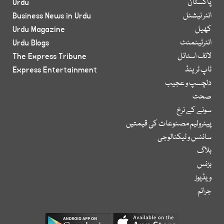
پاکستان
Urdu
انٹر نیشنل
Business News in Urdu
کھیل
Urdu Magazine
انٹرٹینمنٹ
Urdu Blogs
لائف اسٹائل
The Express Tribune
ٹاپ ٹرینڈ
Express Entertainment
دلچسپ و عجیب
صحت
سونے کے نرخ
پیٹرولیم مصنوعات کی قیمتیں
سائنس و ٹیکنالوجی
بلاگ
بزنس
ویڈیوز
جرائم