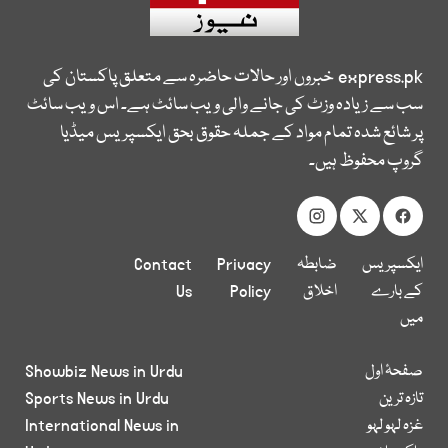
express.pk
خبروں اور حالات حاضرہ سے متعلق پاکستان کی
سب سے زیادہ وزٹ کی جانے والی ویب سائٹ ہے۔ اس ویب سائٹ
پر شائع شدہ تمام مواد کے جملہ حقوق بحق ایکسپریس میڈیا
گروپ محفوظ ہیں۔
ایکسپریس
ضابطہ
Privacy
Contact
کے بارے
اخلاق
Policy
Us
میں
صفحۂ اول
Showbiz News in Urdu
تازہ ترین
Sports News in Urdu
غزہ لہو لہو
International News in