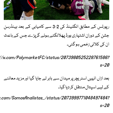
رپورٹس کے مطابق انگلینڈ کی 2-3 سے کامیابی کے بعد ہینڈرسن
جشن کے دوران اشتہاری بورڈ پھلانگتے ہوئے گر پڑے جس کے باعث
ان کی کلائی زخمی ہو گئی۔
://x.com/PolymarketFC/status/2073980525228761586?
s=20
بعد ازاں انہیں اسٹریچر پر میدان سے باہر لے جایا گیا اور مزید معائنے
کے لیے اسپتال منتقل کر دیا گیا۔
/x.com/SomosAnalistas_/status/2073999771048497484?
s=20