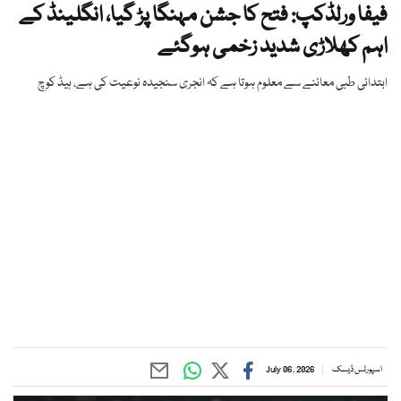
فیفا ورلڈکپ: فتح کا جشن مہنگا پڑ گیا، انگلینڈ کے
اہم کھلاڑی شدید زخمی ہوگئے
ابتدائی طبی معائنے سے معلوم ہوتا ہے کہ انجری سنجیدہ نوعیت کی ہے، ہیڈ کوچ
اسپورٹس ڈیسک
July 06, 2026