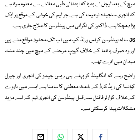
میچ کے بعد ٹوچل نے بتایا کہ ابتدائی طبی معائنے سے معلوم ہوتا ہے
کہ انجری سنجیدہ نوعیت کی ہے، جو ٹیم کی خوشی کے موقع پر ایک
بڑا دھچکا ہے۔ ڈاکٹرز کی نگرانی میں ہینڈرسن کا علاج جاری ہے۔
36 سالہ ہینڈرسن کو اس ورلڈ کپ میں اب تک محدود مواقع ملے ہیں
اور وہ صرف پاناما کے خلاف گروپ مرحلے کے میچ میں چند منٹ
میدان میں اترے تھے۔
واضح رہے کہ انگلینڈ کو پہلے ہی ریس جیمز کی انجری اور جیرل
کوانسا کی ریڈ کارڈ کے باعث معطلی کا سامنا ہے ایسے میں ناروے
کے خلاف کوارٹر فائنل سے قبل ہینڈرسن کی انجری ٹیم کے لیے مزید
مشکلات پیدا کر سکتی ہے۔