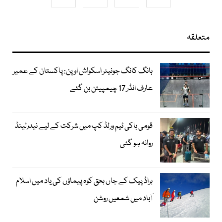
متعلقہ
ہانگ کانگ جونیئر اسکواش اوپن: پاکستان کے عمیر
عارف انڈر 17 چیمپیئن بن گئے
قومی ہاکی ٹیم ورلڈ کپ میں شرکت کے لیے نیدرلینڈ
روانہ ہو گئی
براڈ پیک کے جاں بحق کوہ پیماؤں کی یاد میں اسلام
آباد میں شمعیں روشن