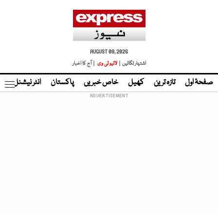
AUGUST 09, 2026
اشتہار لگائیں |
لائیو ٹی وی
| آج کا اخبار
صفحۂ اول
تازہ ترین
کھیل
خاص خبریں
پاکستان
انٹر نیشنل
ٹا