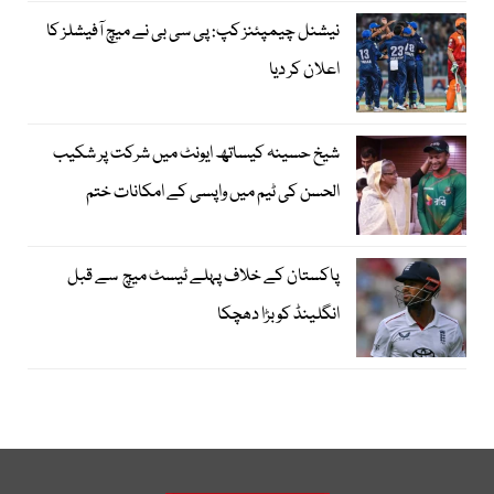
نیشنل چیمپئنز کپ: پی سی بی نے میچ آفیشلز کا
اعلان کر دیا
شیخ حسینہ کیساتھ ایونٹ میں شرکت پر شکیب
الحسن کی ٹیم میں واپسی کے امکانات ختم
پاکستان کے خلاف پہلے ٹیسٹ میچ سے قبل
انگلینڈ کو بڑا دھچکا