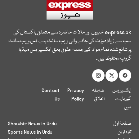
express.pk
خبروں اور حالات حاضرہ سے متعلق پاکستان کی
سب سے زیادہ وزٹ کی جانے والی ویب سائٹ ہے۔ اس ویب سائٹ
پر شائع شدہ تمام مواد کے جملہ حقوق بحق ایکسپریس میڈیا
گروپ محفوظ ہیں۔
ایکسپریس
ضابطہ
Privacy
Contact
کے بارے
اخلاق
Policy
Us
میں
صفحۂ اول
Showbiz News in Urdu
تازہ ترین
Sports News in Urdu