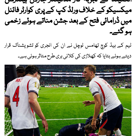
انگلینڈ کے تجربہ کار مڈفیلڈر جارڈن ہینڈرسن
میکسیکو کے خلاف ورلڈ کپ کے پری کوارٹر فائنل
میں ڈرامائی فتح کے بعد جشن مناتے ہوئے زخمی
ہو گئے۔
ٹیم کے ہیڈ کوچ تھامس ٹوچل نے ان کی انجری کو تشویشناک قرار
دیتے ہوئے بتایا کہ کھلاڑی کی کلائی بری طرح متاثر ہوئی ہے۔