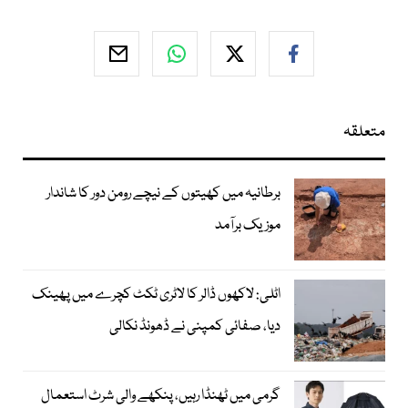
متعلقہ
برطانیہ میں کھیتوں کے نیچے رومن دور کا شاندار
موزیک برآمد
اٹلی: لاکھوں ڈالر کا لاٹری ٹکٹ کچرے میں پھینک
دیا، صفائی کمپنی نے ڈھونڈ نکالی
گرمی میں ٹھنڈا رہیں، پنکھے والی شرٹ استعمال