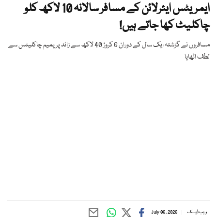
ایمریٹس ایئرلائن کے مسافر سالانہ 10 لاکھ کلو
چاکلیٹ کھا جاتے ہیں!
مسافروں نے گزشتہ ایک سال کے دوران 6 کروڑ 40 لاکھ سے زائد پریمیم چاکلیٹس سے
لطف اٹھایا
ویب ڈیسک
July 06, 2026