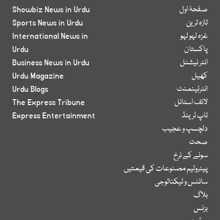
صفحۂ اول
Showbiz News in Urdu
تازہ ترین
Sports News in Urdu
غزہ لہو لہو
International News in
پاکستان
Urdu
انٹر نیشنل
Business News in Urdu
کھیل
Urdu Magazine
انٹرٹینمنٹ
Urdu Blogs
لائف اسٹائل
The Express Tribune
ٹاپ ٹرینڈ
Express Entertainment
دلچسپ و عجیب
صحت
سونے کے نرخ
پیٹرولیم مصنوعات کی قیمتیں
سائنس و ٹیکنالوجی
بلاگ
بزنس