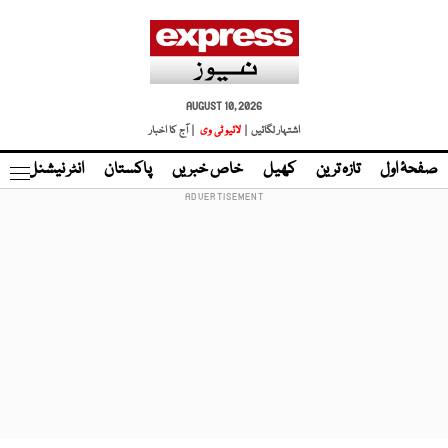
AUGUST 10, 2026
اشتہار لگائیں |
لائیو ٹی وی
| آج کا اخبار
صفحۂ اول
تازہ ترین
کھیل
خاص خبریں
پاکستان
انٹر نیشنل
ٹا