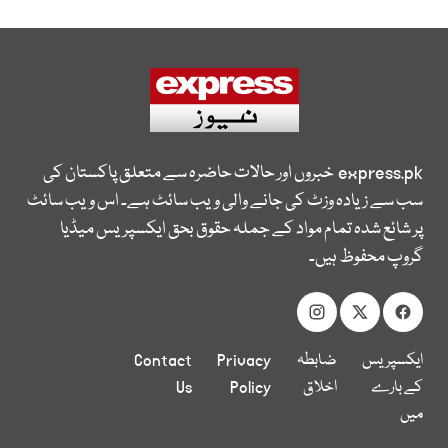
express.pk
خبروں اور حالات حاضرہ سے متعلق پاکستان کی
سب سے زیادہ وزٹ کی جانے والی ویب سائٹ ہے۔ اس ویب سائٹ
پر شائع شدہ تمام مواد کے جملہ حقوق بحق ایکسپریس میڈیا
گروپ محفوظ ہیں۔
ایکسپریس
ضابطہ
Privacy
Contact
کے بارے
اخلاق
Policy
Us
میں