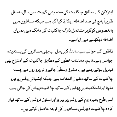
ایئرلائن کے مطابق چاکلیٹ کی مجموعی کھپت میں سال بہ سال
تقریباً پانچ فی صد اضافہ ریکارڈ کیا گیا ہے جبکہ مسافروں میں
بالخصوص کوکو پر مشتمل ڈارک چاکلیٹ کی مانگ میں نمایاں
اضافہ دیکھنے میں آیا ہے۔
ذائقوں کے حوالے سے سالٹڈ کیریمل اب بھی مسافروں کی پسندیدہ
چوائس ہے۔ تاہم، مختلف خطوں کے مطابق چاکلیٹ کے امتزاج بھی
تبدیل ہوتے رہتے ہیں۔ مشرق وسطیٰ جانے والی پروازوں میں پستہ
چاکلیٹ کے ساتھ مقبول انتخاب ہے، جبکہ ایشیائی روٹس پر یوزو،
ماچا اور اشنکٹبندیی پھلوں کے ساتھ چاکلیٹ پیش کی جاتی ہے۔
اسی طرح بحیرہ روم کے روٹس پر بیریز اور اسٹون فروٹس کے ساتھ تیار
کردہ چاکلیٹ ڈیزرٹس مسافروں کی توجہ حاصل کرتے ہیں۔