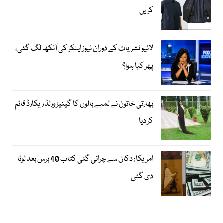
کریں
لائیو نشریات کے دوران نیوز اینکر کی آنکھ لگ گئی،
پھر کیا ہوا؟
بھارتی خاتون نے لمبے بالوں کا گینیز ورلڈ ریکارڈ قائم
کر دیا
امریکا: دکان سے چرائی گئی کتاب 40 برس بعد لوٹا
دی گئی