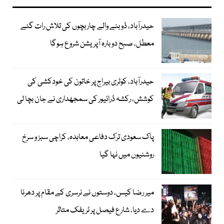
حیدرآباد، ڈوبنے والے چار بچوں کی تلاش رات گئے
معطل، صبح دوبارہ آپریشن شروع ہوگا
حیدرآباد، کوٹری بیراج پر خاتون کی خودکشی کی
کوشش، رکشہ ڈرائیور کی سمجھداری نے جان بچا لی
پاک سعودی ترک دفاعی معاہدہ، کراچی سبز و سرخ
روشنیوں میں نہا گیا
میر رضا کیس، دوستوں نے نرسری کے مقام پر دھرنا
دے دیا، شارع فیصل پر ٹریفک متاثر