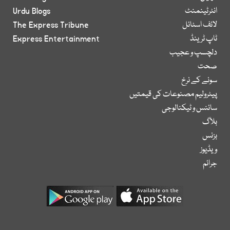
انٹرٹینمنٹ
Urdu Blogs
لائف اسٹائل
The Express Tribune
ٹاپ ٹرینڈ
Express Entertainment
دلچسپ و عجیب
صحت
سونے کے نرخ
پیٹرولیم مصنوعات کی قیمتیں
سائنس و ٹیکنالوجی
بلاگ
بزنس
ویڈیوز
جرائم