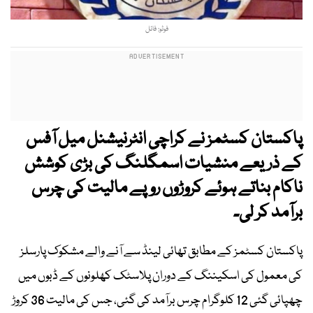
فوٹو: فائل
پاکستان کسٹمز نے کراچی انٹرنیشنل میل آفس
کے ذریعے منشیات اسمگلنگ کی بڑی کوشش
ناکام بناتے ہوئے کروڑوں روپے مالیت کی چرس
برآمد کر لی۔
پاکستان کسٹمز کے مطابق تھائی لینڈ سے آنے والے مشکوک پارسلز
کی معمول کی اسکیننگ کے دوران پلاسٹک کھلونوں کے ڈبوں میں
چھپائی گئی 12 کلوگرام چرس برآمد کی گئی، جس کی مالیت 36 کروڑ