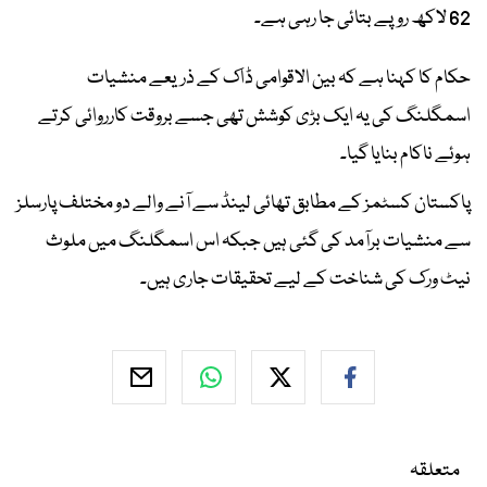
62 لاکھ روپے بتائی جا رہی ہے۔
حکام کا کہنا ہے کہ بین الاقوامی ڈاک کے ذریعے منشیات
اسمگلنگ کی یہ ایک بڑی کوشش تھی جسے بروقت کارروائی کرتے
ہوئے ناکام بنایا گیا۔
پاکستان کسٹمز کے مطابق تھائی لینڈ سے آنے والے دو مختلف پارسلز
سے منشیات برآمد کی گئی ہیں جبکہ اس اسمگلنگ میں ملوث
نیٹ ورک کی شناخت کے لیے تحقیقات جاری ہیں۔
متعلقہ