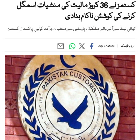
کسٹمز نے 36 کروڑ مالیت کی منشیات اسمگل
کرنے کی کوشش ناکام بنادی
تھائی لینڈ سے آنے والے مشکوک پارسلوں سے منشیات برآمد کرلیں، پاکستان کسٹمز
ویب ڈیسک
July 07, 2026