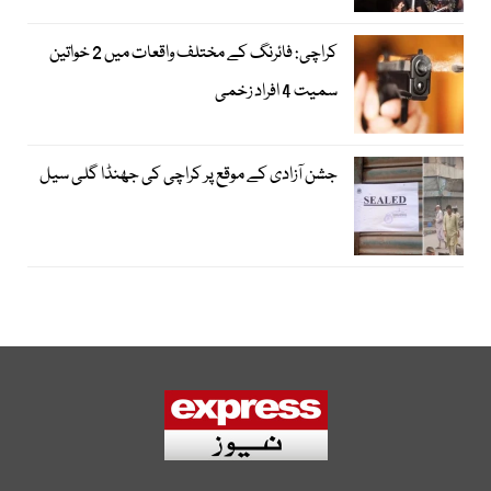
کراچی: فائرنگ کے مختلف واقعات میں 2 خواتین
سمیت 4 افراد زخمی
جشن آزادی کے موقع پر کراچی کی جھنڈا گلی سیل