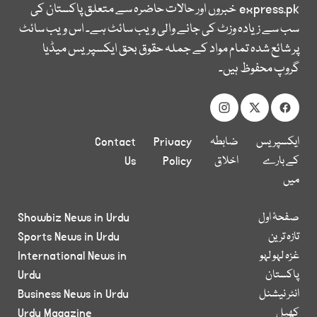
express.pk
خبروں اور حالات حاضرہ سے متعلق پاکستان کی
سب سے زیادہ وزٹ کی جانے والی ویب سائٹ ہے۔ اس ویب سائٹ
پر شائع شدہ تمام مواد کے جملہ حقوق بحق ایکسپریس میڈیا
گروپ محفوظ ہیں۔
ایکسپریس
ضابطہ
Privacy
Contact
کے بارے
اخلاق
Policy
Us
میں
صفحۂ اول
Showbiz News in Urdu
تازہ ترین
Sports News in Urdu
غزہ لہو لہو
International News in
پاکستان
Urdu
انٹر نیشنل
Business News in Urdu
کھیل
Urdu Magazine