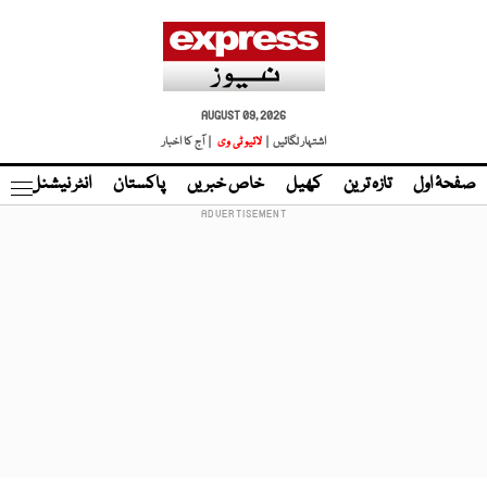
AUGUST 09, 2026
اشتہار لگائیں |
لائیو ٹی وی
| آج کا اخبار
صفحۂ اول
تازہ ترین
کھیل
خاص خبریں
پاکستان
انٹر نیشنل
ٹا