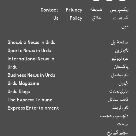
ایکسپریس
ضابطہ
Privacy
Contact
کے بارے
اخلاق
Policy
Us
میں
صفحۂ اول
Showbiz News in Urdu
تازہ ترین
Sports News in Urdu
غزہ لہو لہو
International News in
پاکستان
Urdu
انٹر نیشنل
Business News in Urdu
کھیل
Urdu Magazine
انٹرٹینمنٹ
Urdu Blogs
لائف اسٹائل
The Express Tribune
ٹاپ ٹرینڈ
Express Entertainment
دلچسپ و عجیب
صحت
سونے کے نرخ