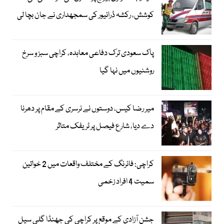
کوشش، رکشہ ڈرائیور کی سمجھداری نے جان بچا لی
پاک سعودی ترک دفاعی معاہدہ، کراچی سبز و سرخ
روشنیوں میں نہا گیا
میر رضا کیس، دوستوں نے نرسری کے مقام پر دھرنا
دے دیا، شارع فیصل پر ٹریفک متاثر
کراچی: فائرنگ کے مختلف واقعات میں 2 خواتین
سمیت 4 افراد زخمی
جشن آزادی کے موقع پر کراچی کی جھنڈا گلی سیل