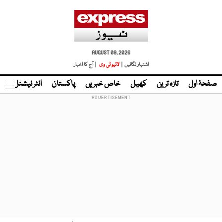
AUGUST 09, 2026
اشتہار لگائیں |
لائیو ٹی وی
| آج کا اخبار
صفحۂ اول
تازہ ترین
کھیل
خاص خبریں
پاکستان
انٹر نیشنل
ٹا