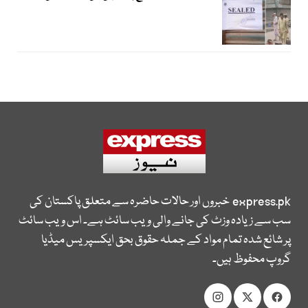
express.pk
خبروں اور حالات حاضرہ سے متعلق پاکستان کی
سب سے زیادہ وزٹ کی جانے والی ویب سائٹ ہے۔ اس ویب سائٹ
پر شائع شدہ تمام مواد کے جملہ حقوق بحق ایکسپریس میڈیا
گروپ محفوظ ہیں۔