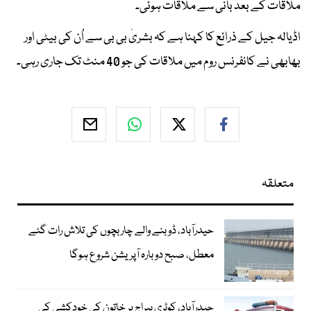
ملاقات کے بعد بانی سے ملاقات ہوئی۔
اڈیالہ جیل کے ذرائع کا کہنا ہے کہ بشریٰ بی بی سے اُن کی بیٹی اور
بھابھی نے کانفرنس روم میں ملاقات کی جو 40 منٹ تک جاری رہی۔
متعلقہ
حیدرآباد، ڈوبنے والے چار بچوں کی تلاش رات گئے
معطل، صبح دوبارہ آپریشن شروع ہوگا
حیدرآباد، کوٹری بیراج پر خاتون کی خودکشی کی