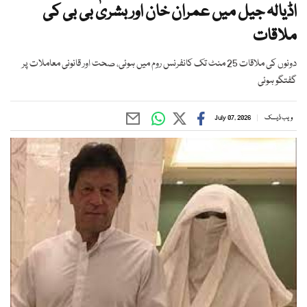
اڈیالہ جیل میں عمران خان اور بشریٰ بی بی کی
ملاقات
دونوں کی ملاقات 25 منٹ تک کانفرنس روم میں ہوئی، صحت اور قانونی معاملات پر
گفتگو ہوئی
ویب ڈیسک
July 07, 2026