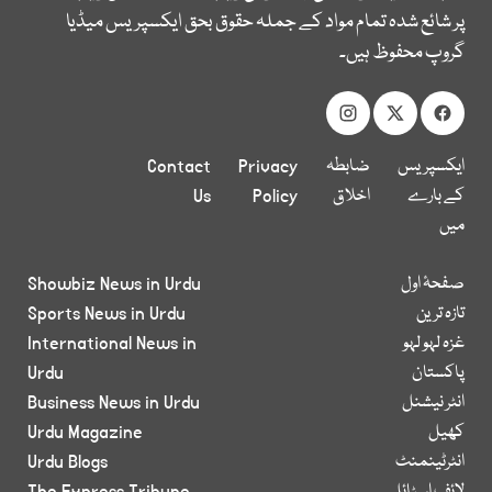
پر شائع شدہ تمام مواد کے جملہ حقوق بحق ایکسپریس میڈیا
گروپ محفوظ ہیں۔
ایکسپریس
ضابطہ
Privacy
Contact
کے بارے
اخلاق
Policy
Us
میں
صفحۂ اول
Showbiz News in Urdu
تازہ ترین
Sports News in Urdu
غزہ لہو لہو
International News in
پاکستان
Urdu
انٹر نیشنل
Business News in Urdu
کھیل
Urdu Magazine
انٹرٹینمنٹ
Urdu Blogs