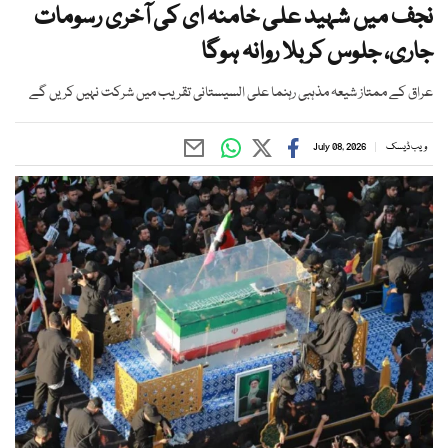
نجف میں شہید علی خامنہ ای کی آخری رسومات
جاری، جلوس کربلا روانہ ہوگا
عراق کے ممتاز شیعہ مذہبی رہنما علی السیستانی تقریب میں شرکت نہیں کریں گے
ویب ڈیسک
July 08, 2026