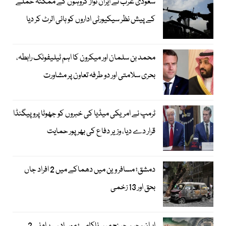
سعودی عرب نے ایران نواز گروہوں کے ممکنہ حملے
کے پیش نظر سیکیورٹی اداروں کو ہائی الرٹ کر دیا
محمد بن سلمان اور میکرون کا اہم ٹیلیفونک رابطہ،
بحری سلامتی اور دو طرفہ تعاون پر مشاورت
ٹرمپ نے امریکی میڈیا کی خبروں کو جھوٹا پروپیگنڈا
قرار دے دیا، وزیر دفاع کی بھرپور حمایت
دمشق؛ مسافر وین میں دھماکے میں 2 افراد جاں
بحق اور 13 زخمی