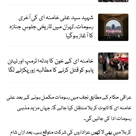
شہید سید علی خامنہ ای کی آخری
رسومات، تہران میں تاریخی جلوسِ جنازہ
کا آغاز ہوگیا
خامنہ ای کے خون کا بدلہ؛ ٹرمپ اور نیتن
یاہو کو قتل کرنے کا مطالبہ زور پکڑنے لگا
عراقی حکام کے مطابق نجف میں رسومات مکمل ہونے کے بعد علی
خامنہ ای کا تابوت کربلا منتقل کیا جائے گا، جہاں مزید مذہبی
رسومات ادا کی جائیں گی۔
کربلا میں بھی لاکھوں عزاداروں کی شرکت متوقع ہے۔ بعد ازاں شام