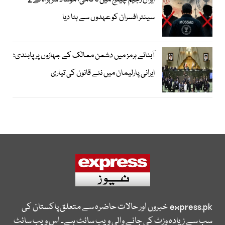
ایران رجیم چینج میں ناکامی؛ موساد سربراہ نے 2
سینئر افسران کو عہدوں سے ہٹا دیا
آبنائے ہرمز میں دشمن ممالک کے جہازوں پر پابندی؛
ایرانی پارلیمان میں نئے قانون کی تیاری
express.pk
خبروں اور حالات حاضرہ سے متعلق پاکستان کی
سب سے زیادہ وزٹ کی جانے والی ویب سائٹ ہے۔ اس ویب سائٹ