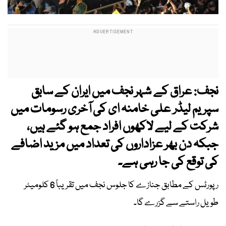
نجف: عراق کے شہر نجف میں ایران کے سابق
سپریم لیڈر علی خامنہ ای کی آخری رسومات میں
شرکت کے لیے لاکھوں افراد جمع ہو گئے ہیں،
جبکہ دن بھر عزاداروں کی تعداد میں مزید اضافے
کی توقع کی جا رہی ہے۔
رپورٹس کے مطابق جنازے کا جلوس نجف میں تقریباً 6 کلومیٹر
طویل راستے سے گزرے گا۔