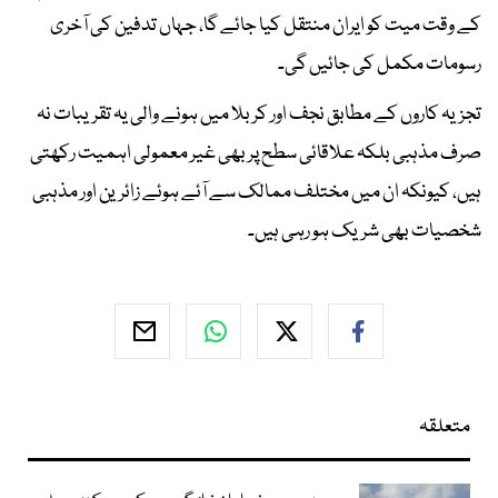
کے وقت میت کو ایران منتقل کیا جائے گا، جہاں تدفین کی آخری
رسومات مکمل کی جائیں گی۔
تجزیہ کاروں کے مطابق نجف اور کربلا میں ہونے والی یہ تقریبات نہ
صرف مذہبی بلکہ علاقائی سطح پر بھی غیر معمولی اہمیت رکھتی
ہیں، کیونکہ ان میں مختلف ممالک سے آئے ہوئے زائرین اور مذہبی
شخصیات بھی شریک ہو رہی ہیں۔
متعلقہ