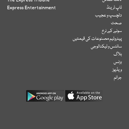
لائف اسٹائل
The Express Tribune
ٹاپ ٹرینڈ
Express Entertainment
دلچسپ و عجیب
صحت
سونے کے نرخ
پیٹرولیم مصنوعات کی قیمتیں
سائنس و ٹیکنالوجی
بلاگ
بزنس
ویڈیوز
جرائم