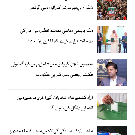
ڈنڈے و پتھر مارنے کے الزام میں گرفتار
مکہ باہمی دفاعی معاہدہ خطے میں امن کی
ضمانت فراہم کرے گا، اراکین پارلیمنٹ
تحصیل غازی کو وفاق میں شامل نہیں کیا گیا نوٹی
فکیشن جعلی ہے، کے پی حکومت
آزاد کشمیر عام انتخابات کے آخری مرحلے میں
انتخابی دنگل کل سجے گا
ملتان: لڑکے اور لڑکی کی لاشیں ملنے کا مقدمہ درج،