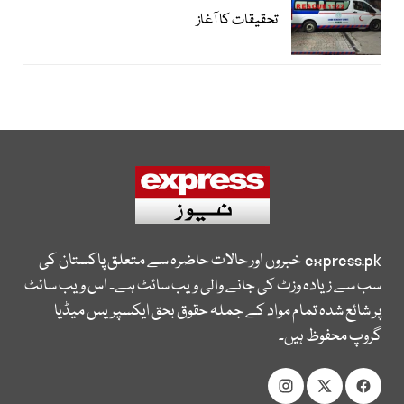
تحقیقات کا آغاز
express.pk
خبروں اور حالات حاضرہ سے متعلق پاکستان کی
سب سے زیادہ وزٹ کی جانے والی ویب سائٹ ہے۔ اس ویب سائٹ
پر شائع شدہ تمام مواد کے جملہ حقوق بحق ایکسپریس میڈیا
گروپ محفوظ ہیں۔