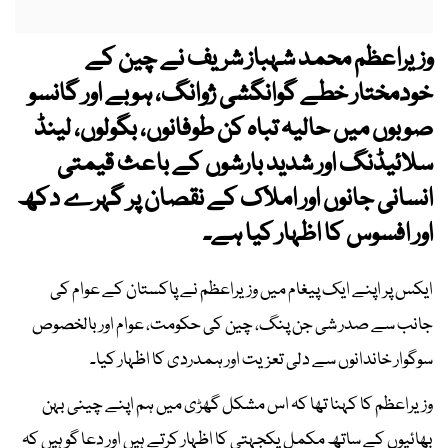
وزیراعظم محمد شہباز شریف نے چین کے
خودمختار خطے گوانگشی ژوانگ، ہوبے اور گانسو
صوبوں میں حالیہ تباہ کن طوفانوں، بگولوں، لینڈ
سلائیڈنگ اور شدید بارشوں کے باعث قیمتی
انسانی جانوں اور املاک کے نقصان پر گہرے دکھ
اور افسوس کا اظہار کیا ہے۔
ایکس پر اپنے ایک پیغام میں وزیراعظم نے پاکستان کے عوام کی
جانب سے صدر شی جن پنگ، چین کی حکومت، عوام اور بالخصوص
سوگوار خاندانوں سے دلی تعزیت اور ہمدردی کا اظہار کیا۔
وزیراعظم کا کہنا تھا کہ اس مشکل گھڑی میں ہم اپنے چینی بہن
بھائیوں کے ساتھ مکمل یکجہتی کا اظہار کرتے ہیں اور دعا گو ہیں کہ