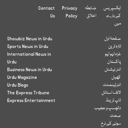
ایکسپریس
ضابطہ
Privacy
Contact
کے بارے
اخلاق
Policy
Us
میں
صفحۂ اول
Showbiz News in Urdu
تازہ ترین
Sports News in Urdu
غزہ لہو لہو
International News in
پاکستان
Urdu
انٹر نیشنل
Business News in Urdu
کھیل
Urdu Magazine
انٹرٹینمنٹ
Urdu Blogs
لائف اسٹائل
The Express Tribune
ٹاپ ٹرینڈ
Express Entertainment
دلچسپ و عجیب
صحت
سونے کے نرخ