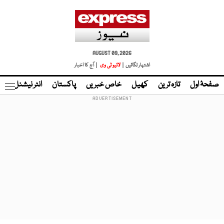
AUGUST 09, 2026
اشتہار لگائیں |
لائیو ٹی وی
| آج کا اخبار
صفحۂ اول
تازہ ترین
کھیل
خاص خبریں
پاکستان
انٹر نیشنل
ٹا