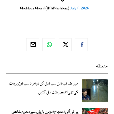
July 8, 2026
— Shehbaz Sharif (@CMShehbaz)
متعلقہ
میر رضا نے قتل سے قبل کن دو افراد سے فون پر بات
کی تھی؟ تفصیلات مل گئیں
پی ٹی آئی احتجاج؛ دونوں بازوؤں سے محروم شخص